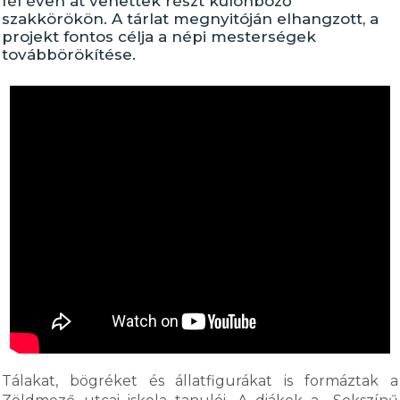
fél éven át vehettek részt különböző
szakkörökön. A tárlat megnyitóján elhangzott, a
projekt fontos célja a népi mesterségek
továbbörökítése.
Tálakat, bögréket és állatfigurákat is formáztak a