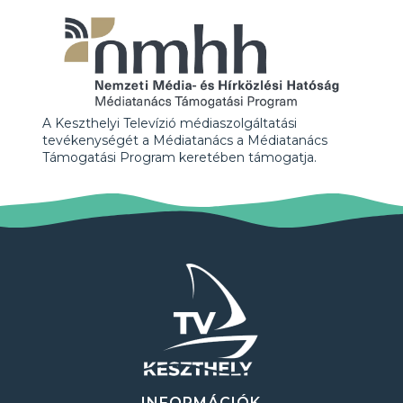
A Keszthelyi Televízió médiaszolgáltatási
tevékenységét a Médiatanács a Médiatanács
Támogatási Program keretében támogatja.
INFORMÁCIÓK