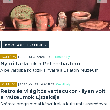
KAPCSOLÓDÓ HÍREK
KULTÚRA
| 2026. júl. 3. péntek 19:15 |
Keszthely
Nyári tárlatok a Pethő-házban
A belvárosba költözik a nyárra a Balatoni Múzeum.
KULTÚRA
| 2026. jún. 22. hétfő 19:15 |
Keszthely
Retro és világítós vattacukor - ilyen volt
a Múzeumok Éjszakája
Számos programmal készültek a kulturális eseményre.