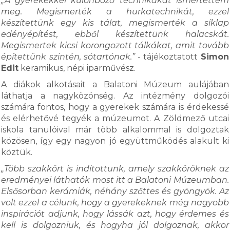
„A gyerekekkel különböző technikákat ismertettem
meg. Megismerték a hurkatechnikát, ezzel
készítettünk egy kis tálat, megismerték a síklap
edényépítést, ebből készítettünk halacskát.
Megismertek kicsi korongozott tálkákat, amit tovább
építettünk szintén, sótartónak.”
- tájékoztatott
Simon
Edit
keramikus, népi iparművész.
A diákok alkotásait a Balatoni Múzeum aulájában
láthatja a nagyközönség. Az intézmény dolgozói
számára fontos, hogy a gyerekek számára is érdekessé
és elérhetővé tegyék a múzeumot. A Zöldmező utcai
iskola tanulóival már több alkalommal is dolgoztak
közösen, így egy nagyon jó együttműködés alakult ki
köztük.
„Több szakkört is indítottunk, amely szakköröknek az
eredményei láthatók most itt a Balatoni Múzeumban.
Elsősorban kerámiák, néhány szőttes és gyöngyök. Az
volt ezzel a célunk, hogy a gyerekeknek még nagyobb
inspirációt adjunk, hogy lássák azt, hogy érdemes és
kell is dolgozniuk, és hogyha jól dolgoznak, akkor