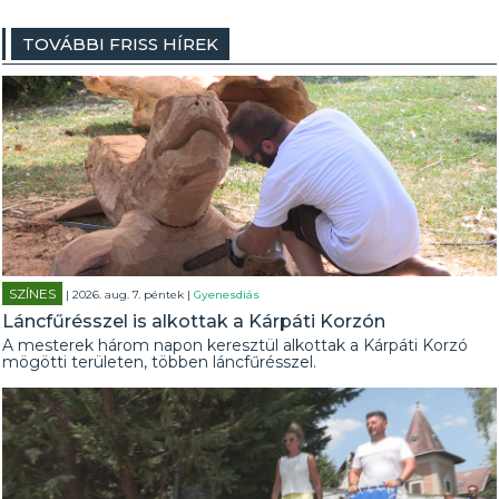
TOVÁBBI FRISS HÍREK
SZÍNES
| 2026. aug. 7. péntek |
Gyenesdiás
Láncfűrésszel is alkottak a Kárpáti Korzón
A mesterek három napon keresztül alkottak a Kárpáti Korzó
mögötti területen, többen láncfűrésszel.