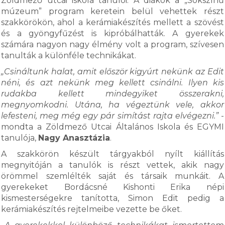
Zöldmező utcai iskola tanulói. A diákok a „Sokszínű
múzeum” program keretein belül vehettek részt
szakkörökön, ahol a kerámiakészítés mellett a szövést
és a gyöngyfűzést is kipróbálhatták. A gyerekek
számára nagyon nagy élmény volt a program, szívesen
tanulták a különféle technikákat.
„Csináltunk halat, amit először kigyúrt nekünk az Edit
néni, és azt nekünk meg kellett csinálni. Ilyen kis
rudakba kellett mindegyiket összerakni,
megnyomkodni. Utána, ha végeztünk vele, akkor
lefesteni, meg még egy pár simítást rajta elvégezni.”
-
mondta a Zöldmező Utcai Általános Iskola és EGYMI
tanulója,
Nagy Anasztázia
.
A szakkörön készült tárgyakból nyílt kiállítás
megnyitóján a tanulók is részt vettek, akik nagy
örömmel szemlélték saját és társaik munkáit. A
gyerekeket Bordácsné Kishonti Erika népi
kismesterségekre tanította, Simon Edit pedig a
kerámiakészítés rejtelmeibe vezette be őket.