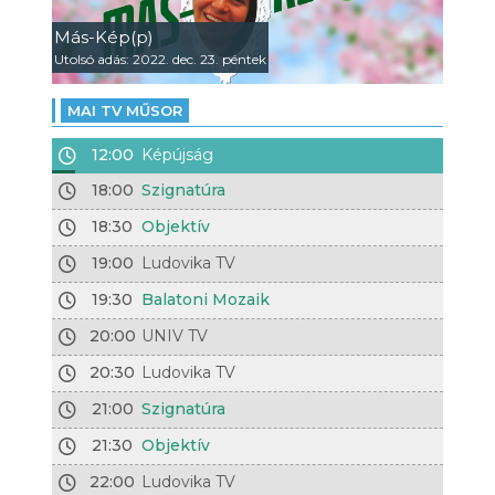
Más-Kép(p)
Utolsó adás: 2022. dec. 23. péntek
MAI TV MŰSOR
12:00
Képújság
18:00
Szignatúra
18:30
Objektív
19:00
Ludovika TV
19:30
Balatoni Mozaik
20:00
UNIV TV
20:30
Ludovika TV
21:00
Szignatúra
21:30
Objektív
22:00
Ludovika TV