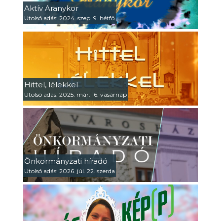
Aktív Aranykor
Utolsó adás: 2024. szep. 9. hétfő
Hittel, lélekkel
Utolsó adás: 2025. már. 16. vasárnap
Önkormányzati híradó
Utolsó adás: 2026. júl. 22. szerda