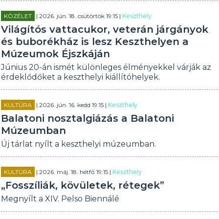
KÖZÉLET
| 2026. jún. 18. csütörtök 19:15 |
Keszthely
Világítós vattacukor, veterán járgányok
és buborékház is lesz Keszthelyen a
Múzeumok Éjszkáján
Június 20-án ismét különleges élményekkel várják az
érdeklődőket a keszthelyi kiállítóhelyek.
KULTÚRA
| 2026. jún. 16. kedd 19:15 |
Keszthely
Balatoni nosztalgiázás a Balatoni
Múzeumban
Új tárlat nyílt a keszthelyi múzeumban.
KULTÚRA
| 2026. máj. 18. hétfő 19:15 |
Keszthely
„Fosszíliák, kövületek, rétegek”
Megnyílt a XIV. Pelso Biennálé