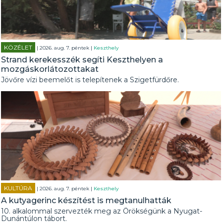
KÖZÉLET
| 2026. aug. 7. péntek |
Keszthely
Strand kerekesszék segíti Keszthelyen a
mozgáskorlátozottakat
Jövőre vízi beemelőt is telepítenek a Szigetfürdőre.
KULTÚRA
| 2026. aug. 7. péntek |
Keszthely
A kutyagerinc készítést is megtanulhatták
10. alkalommal szervezték meg az Örökségünk a Nyugat-
Dunántúlon tábort.