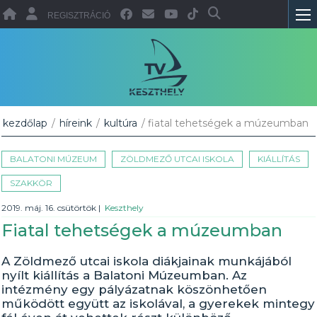
REGISZTRÁCIÓ
kezdőlap
/
híreink
/
kultúra
/ fiatal tehetségek a múzeumban
BALATONI MÚZEUM
ZÖLDMEZŐ UTCAI ISKOLA
KIÁLLÍTÁS
SZAKKÖR
2019. máj. 16. csütörtök
|
Keszthely
Fiatal tehetségek a múzeumban
A Zöldmező utcai iskola diákjainak munkájából
nyílt kiállítás a Balatoni Múzeumban. Az
intézmény egy pályázatnak köszönhetően
működött együtt az iskolával, a gyerekek mintegy