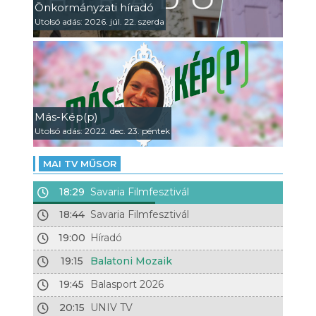
Önkormányzati híradó
Utolsó adás: 2026. júl. 22. szerda
Más-Kép(p)
Utolsó adás: 2022. dec. 23. péntek
MAI TV MŰSOR
18:29
Savaria Filmfesztivál
18:44
Savaria Filmfesztivál
19:00
Híradó
19:15
Balatoni Mozaik
19:45
Balasport 2026
20:15
UNIV TV