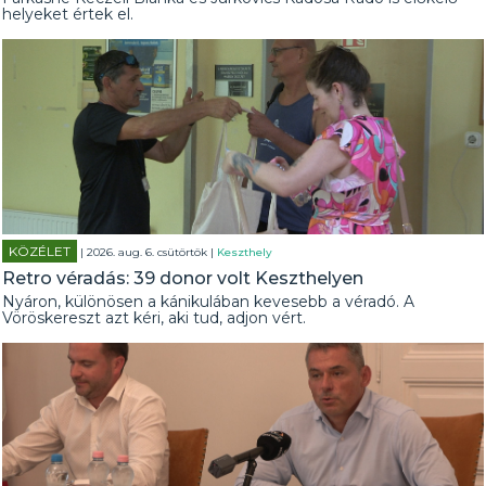
helyeket értek el.
KÖZÉLET
| 2026. aug. 6. csütörtök |
Keszthely
Retro véradás: 39 donor volt Keszthelyen
Nyáron, különösen a kánikulában kevesebb a véradó. A
Vöröskereszt azt kéri, aki tud, adjon vért.