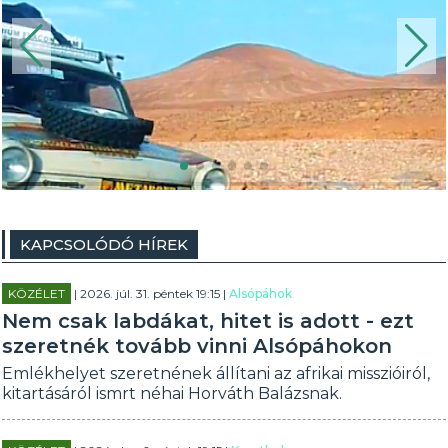
KAPCSOLÓDÓ HÍREK
KÖZÉLET
| 2026. júl. 31. péntek 19:15 |
Alsópáhok
Nem csak labdákat, hitet is adott - ezt
szeretnék tovább vinni Alsópáhokon
Emlékhelyet szeretnének állítani az afrikai misszióiról,
kitartásáról ismrt néhai Horváth Balázsnak.