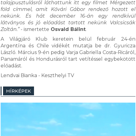
talajpusztulásról láthattunk itt egy filmet Mérgezett
föld címmel, amit Kővári Gábor rendező hozott el
nekünk. És hát december 16-án egy rendkívül
látványos és jó előadást tartott nekünk Valcsicsák
Zoltán.”
- ismertette
Osvald Bálint
.
A Világjáró Klub keretein belül február 24-én
Argentína és Chile vidékét mutatja be dr. Gyuricza
László. Március 9-én pedig Varja Gabriella Costa-Ricáról,
Panamáról és Hondurásról tart vetítéssel egybekötött
előadást.
Lendvai Bianka - Keszthelyi TV
HÍRKÉPEK