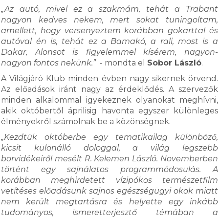
„Az autó, mivel ez a szakmám, tehát a Trabant
nagyon kedves nekem, mert sokat tuningoltam,
amellett, hogy versenyeztem korábban gokarttal és
autóval én is, tehát ez a Bamakó, a rali, most is a
Dakar, Alonsot is figyelemmel kísérem, nagyon-
nagyon fontos nekünk.”
- mondta el
Sobor László
.
A Világjáró Klub minden évben nagy sikernek örvend.
Az előadások iránt nagy az érdeklődés. A szervezők
minden alkalommal igyekeznek olyanokat meghívni,
akik októbertől áprilisig havonta egyszer különleges
élményekről számolnak be a közönségnek.
„Kezdtük októberbe egy tematikailag különböző,
kicsit különálló dologgal, a világ legszebb
borvidékeiről mesélt R. Kelemen László. Novemberben
történt egy sajnálatos programmódosulás. A
korábban meghirdetett vízipókos természetfilm
vetítéses előadásunk sajnos egészségügyi okok miatt
nem került megtartásra és helyette egy inkább
tudományos, ismeretterjesztő témában a