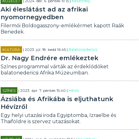
KÖZÉLET
| 2024. dec. 6. péntek 19:15 |
Keszthely
Aki éleslátást ad az afrikai
nyomornegyedben
Filermói Boldogasszony-emlékérmet kapott Raák
Benedek.
KULTÚRA
| 2023. júl. 18. kedd 16:45 |
Balatonederics
Dr. Nagy Endrére emlékeztek
Színes programmal várták az érdeklődőket
balatonedericsi Afrika Múzeumban.
SZÍNES
| 2023. ápr. 7. péntek 15:40 |
Hévíz
Ázsiába és Afrikába is eljuthatunk
Hévízről
Egy helyi utazási iroda Egyiptomba, Izraelbe és
Thaiföldre is szervez utazásokat.