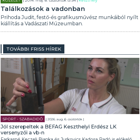
KÖZÉLET
| 2014. máj. 8. csütörtök 13:54 |
Keszthely
Találkozások a vadonban
Prihoda Judit, festő-és grafikusművész munkáiból nyílt
kiállítás a Vadászati Múzeumban.
TOVÁBBI FRISS HÍREK
SPORT - SZABADIDŐ
| 2026. aug. 6. csütörtök |
Jól szerepeltek a BEFAG Keszthelyi Erdész LK
versenyzői a vb-n
Farkasné Keczeli Bianka és Jurkovics Kadosa Radó is előkelő