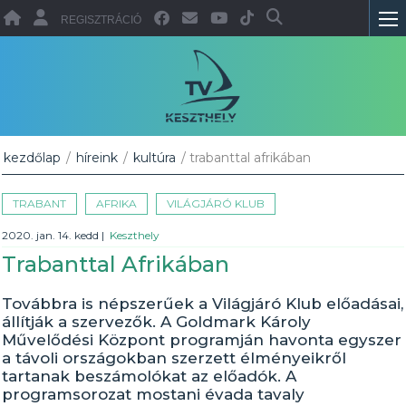
REGISZTRÁCIÓ
kezdőlap
/
híreink
/
kultúra
/ trabanttal afrikában
TRABANT
AFRIKA
VILÁGJÁRÓ KLUB
2020. jan. 14. kedd
|
Keszthely
Trabanttal Afrikában
Továbbra is népszerűek a Világjáró Klub előadásai,
állítják a szervezők. A Goldmark Károly
Művelődési Központ programján havonta egyszer
a távoli országokban szerzett élményeikről
tartanak beszámolókat az előadók. A
programsorozat mostani évada tavaly