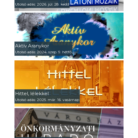
Utolsó adás: 2026. júl. 28. kedd
Aktív Aranykor
Utolsó adás: 2024. szep. 9. hétfő
Hittel, lélekkel
Utolsó adás: 2025. már. 16. vasárnap