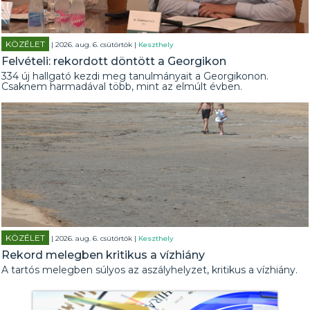
KÖZÉLET
| 2026. aug. 6. csütörtök |
Keszthely
Felvételi: rekordott döntött a Georgikon
334 új hallgató kezdi meg tanulmányait a Georgikonon.
Csaknem harmadával több, mint az elmúlt évben.
KÖZÉLET
| 2026. aug. 6. csütörtök |
Keszthely
Rekord melegben kritikus a vízhiány
A tartós melegben súlyos az aszályhelyzet, kritikus a vízhiány.