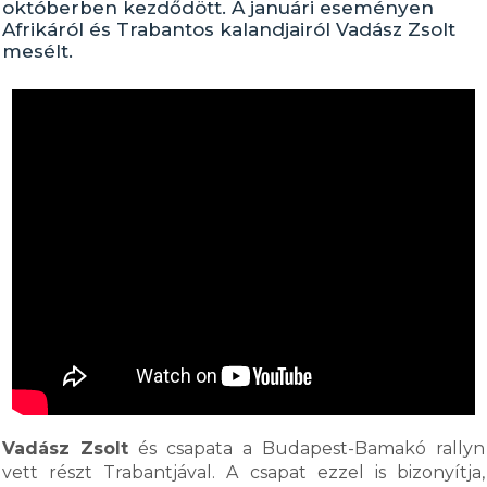
októberben kezdődött. A januári eseményen
Afrikáról és Trabantos kalandjairól Vadász Zsolt
mesélt.
Vadász Zsolt
és csapata a Budapest-Bamakó rallyn
vett részt Trabantjával. A csapat ezzel is bizonyítja,