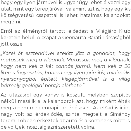
hogy egy ilyen járművel is ugyanúgy lehet élvezni egy
utat, mint egy terepjáróval. valamint azt is, hogy egy kis
költségvetésű csapattal is lehet hatalmas kalandokat
megélni.
Erről az élményről tartott előadást a Világjáró Klub
keretein belül. A csapat a Geonauta Baráti Társaságból
jött össze.
„Közel öt esztendővel ezelőtt jött a gondolat, hogy
mutassuk meg a világnak. Mutassuk meg a világnak,
hogy nem kell a két tonnás jármű. Nem kell a 20
literes fogyasztás, hanem egy ilyen primitív, minimális
nyersanyagból épített kisgépjárművel is a világ
bármely geológiai pontja elérhető.”
Az utazásról egy könyv is készült, melyben szépítés
nélkül mesélik el a kalandorok azt, hogy miként élték
meg a nem mindennapi történéseket. Az előadás iránt
nagy volt az érdeklődés, szinte megtelt a Simándy
terem. Többen érkeztek az autó és a kontinens miatt is,
de volt, aki nosztalgiázni szeretett volna.