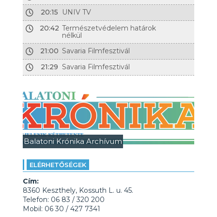
20:15
UNIV TV
20:42
Természetvédelem határok
nélkül
21:00
Savaria Filmfesztivál
21:29
Savaria Filmfesztivál
Balatoni Krónika Archívum
ELÉRHETŐSÉGEK
Cím:
8360 Keszthely, Kossuth L. u. 45.
Telefon: 06 83 / 320 200
Mobil: 06 30 / 427 7341