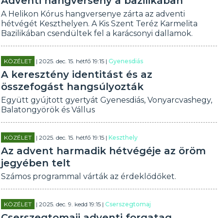
Adventi hangverseny a bazilikában
A Helikon Kórus hangversenye zárta az adventi
hétvégét Keszthelyen. A Kis Szent Teréz Karmelita
Bazilikában csendültek fel a karácsonyi dallamok.
KÖZÉLET
| 2025. dec. 15. hétfő 19:15 |
Gyenesdiás
A keresztény identitást és az
összefogást hangsúlyozták
Együtt gyújtott gyertyát Gyenesdiás, Vonyarcvashegy,
Balatongyörök és Vállus
KÖZÉLET
| 2025. dec. 15. hétfő 19:15 |
Keszthely
Az advent harmadik hétvégéje az öröm
jegyében telt
Számos programmal várták az érdeklődőket.
KÖZÉLET
| 2025. dec. 9. kedd 19:15 |
Cserszegtomaj
Cserszegtomaji adventi forgatag