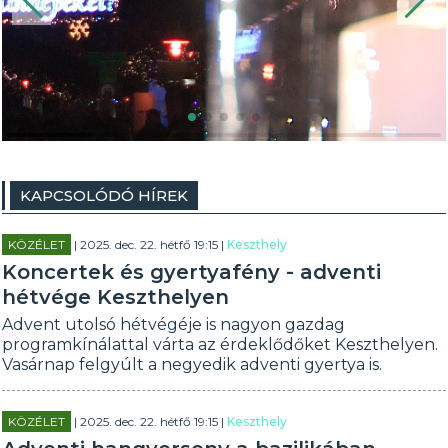
KAPCSOLÓDÓ HÍREK
KÖZÉLET
| 2025. dec. 22. hétfő 19:15 |
Keszthely
Koncertek és gyertyafény - adventi
hétvége Keszthelyen
Advent utolsó hétvégéje is nagyon gazdag
programkínálattal várta az érdeklődőket Keszthelyen.
Vasárnap felgyúlt a negyedik adventi gyertya is.
KÖZÉLET
| 2025. dec. 22. hétfő 19:15 |
Keszthely