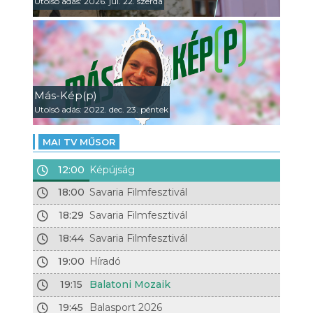
Utolsó adás: 2026. júl. 22. szerda
Más-Kép(p)
Utolsó adás: 2022. dec. 23. péntek
MAI TV MŰSOR
12:00
Képújság
18:00
Savaria Filmfesztivál
18:29
Savaria Filmfesztivál
18:44
Savaria Filmfesztivál
19:00
Híradó
19:15
Balatoni Mozaik
19:45
Balasport 2026