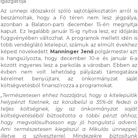
igazgatója.
Az ünnepi időszakról szóló sajtótájékoztatón arról is
beszámoltak, hogy a Fő téren nem lesz jégpálya,
azonban a Balaton-parti december 15-én megnyitja
kapuit. Ez legalább január 15-ig nyitva lesz, ez időjárás
függvényében változhat. A programok mellett idén is
több vendéglátó kitelepül, számuk az elmúlt évekhez
képest növekedett.
Manninger Jenő
polgármester azt
is hangsúlyozta, hogy december 10-e és január 6-a
között ingyenes lesz a parkolás a városban. Ebben az
évben nem volt lehetőség pályázati támogatásra
kérelmet benyújtani, az önkormányzat saját
költségvetésből finanszírozza a programokat.
„Természetesen ehhez hozzájárul, hogy a kitelepülők
helypénzt fizetnek, az körülbelül a 35%-át fedezi a
teljes költségnek, így az önkormányzat saját
költségvetéséből biztosította a többi pénzt ahhoz,
hogy megvalósulhasson egy jó hangulatú advent.
Ami természetesen kiegészül a Mikulás ünneppel,
illetve a szilveszterrel. Mindezekre biztosítunk