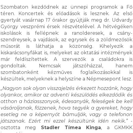
Szombaton kezdődnek az ünnepi programok a Fő
téren. Koncertek és előadások is lesznek. Az első
gyertyát vasárnap 17 órakor gyújtják meg dr. Udvardy
György veszprémi érsek részvételével. A hétvégéken
iskolások is fellépnek: a ranolderesek, a csány-
szendreysek, a vajdások, az egrysek és a zöldmezősök
műsorát is láthatja a közönség. Kihelyezik a
kiskarácsonyfákat is, melyeket az oktatási intézmények
már feldíszítettek. A szervezők a családokra is
gondoltak. Nemcsak játszóházzal, hanem
szombatonként kézműves foglalkozásokkal is
készültek, melyeknek a helyszíne a Népmesepont lesz.
„Nagyon sok olyan visszajelzés érkezett hozzánk, hogy
olyankor, amikor az adventi készülődés elkezdődik és
otthon a háziasszonyok, édesanyák, feleségek be kell
vásároljanak, főzzenek, hova tegyék a gyereket, hogy
esetleg ne a képernyőt bámulják, vagy a telefonon
játszanak. Ezért mi ezzel készültünk idén nekik.”
-
osztotta meg
Stadler Tímea Kinga
, a GKMKK