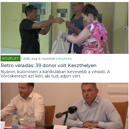
KÖZÉLET
| 2026. aug. 6. csütörtök |
Keszthely
Retro véradás: 39 donor volt Keszthelyen
Nyáron, különösen a kánikulában kevesebb a véradó. A
Vöröskereszt azt kéri, aki tud, adjon vért.