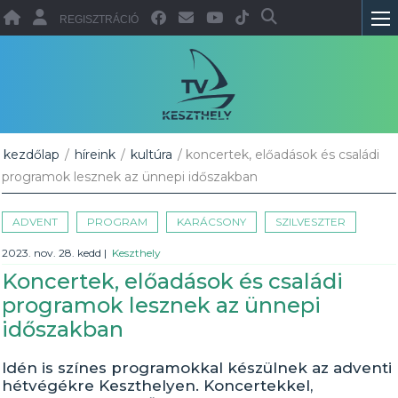
REGISZTRÁCIÓ
kezdőlap
/
híreink
/
kultúra
/ koncertek, előadások és családi
programok lesznek az ünnepi időszakban
ADVENT
PROGRAM
KARÁCSONY
SZILVESZTER
2023. nov. 28. kedd
|
Keszthely
Koncertek, előadások és családi
programok lesznek az ünnepi
időszakban
Idén is színes programokkal készülnek az adventi
hétvégékre Keszthelyen. Koncertekkel,