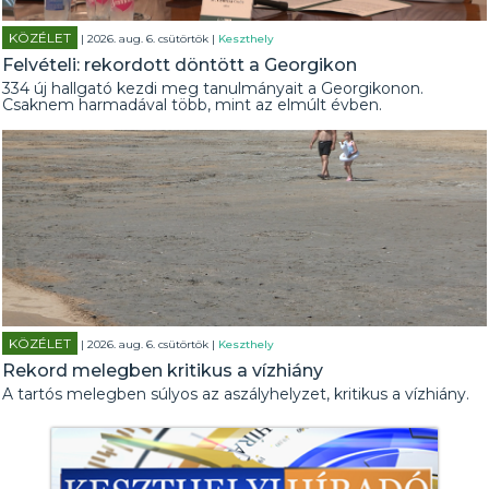
KÖZÉLET
| 2026. aug. 6. csütörtök |
Keszthely
Felvételi: rekordott döntött a Georgikon
334 új hallgató kezdi meg tanulmányait a Georgikonon.
Csaknem harmadával több, mint az elmúlt évben.
KÖZÉLET
| 2026. aug. 6. csütörtök |
Keszthely
Rekord melegben kritikus a vízhiány
A tartós melegben súlyos az aszályhelyzet, kritikus a vízhiány.