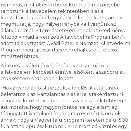
nem más, mint öt éven belül Európa élmezőnyébe
tartozunk állatvédelem tekintetében is és a
konzultáció igazából egy iránytű lett nekünk, amely
megmutatja, hogy milyen irányba kell vinnünk az
állatvédelmet. S természetesen ennek az eredménye
látszódik majd a Nemzeti Állatvédelmi Programban."-
adott tájékoztatást Ovádi Péter a Nemzeti Állatvédelmi
Program megújításáért és végrehajtásáért felelős
miniszteri biztos.
A lakosság véleményét értékelve a kormány az
állatvédelem kérdését érintve, elsőként a szaporulat
csökkentése érdekében lépett.
"Ha az ivartalanítást nézzük, a felelős állattartásba
beletartozik az ivartalanítás is és erre is rákérdeztünk
az online konzultációban, ahol a válaszadók többsége
azt mondta, hogy nagyon fontos ma egy államilag
támogatott ivartalanítási program és ezért is örülök
annak, hogy a Magyar falu program keretén belül 500
fő alatti települések tudnak erre most pályázni és egy