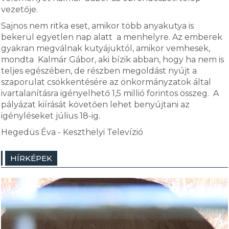
vezetője.
Sajnos nem ritka eset, amikor több anyakutya is
bekerül egyetlen nap alatt a menhelyre. Az emberek
gyakran megválnak kutyájuktól, amikor vemhesek,
mondta Kalmár Gábor, aki bízik abban, hogy ha nem is
teljes egészében, de részben megoldást nyújt a
szaporulat csökkentésére az önkormányzatok által
ivartalanításra igényelhető 1,5 millió forintos összeg. A
pályázat kiírását követően lehet benyújtani az
igényléseket július 18-ig.
Hegedüs Éva - Keszthelyi Televízió
HÍRKÉPEK