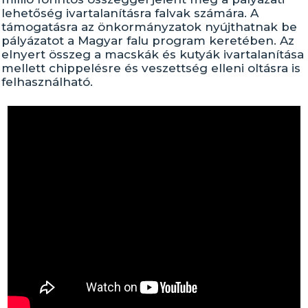
lehetőség ivartalanításra falvak számára. A
támogatásra az önkormányzatok nyújthatnak be
pályázatot a Magyar falu program keretében. Az
elnyert összeg a macskák és kutyák ivartalanítása
mellett chippelésre és veszettség elleni oltásra is
felhasználható.