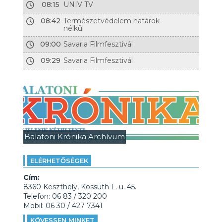
08:15
UNIV TV
08:42
Természetvédelem határok
nélkül
09:00
Savaria Filmfesztivál
09:29
Savaria Filmfesztivál
Balatoni Krónika Archívum
ELÉRHETŐSÉGEK
Cím:
8360 Keszthely, Kossuth L. u. 45.
Telefon: 06 83 / 320 200
Mobil: 06 30 / 427 7341
KÖVESSEN MINKET