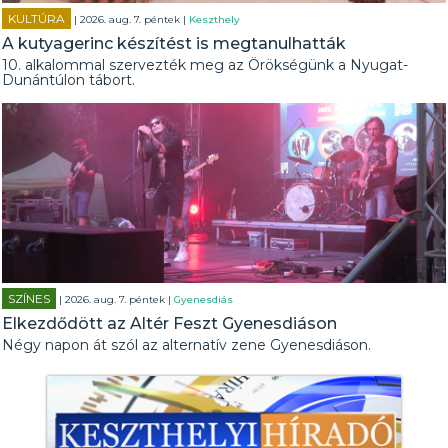
KULTÚRA
| 2026. aug. 7. péntek |
Keszthely
A kutyagerinc készítést is megtanulhatták
10. alkalommal szervezték meg az Örökségünk a Nyugat-
Dunántúlon tábort.
SZÍNES
| 2026. aug. 7. péntek |
Gyenesdiás
Elkezdődött az Altér Feszt Gyenesdiáson
Négy napon át szól az alternatív zene Gyenesdiáson.