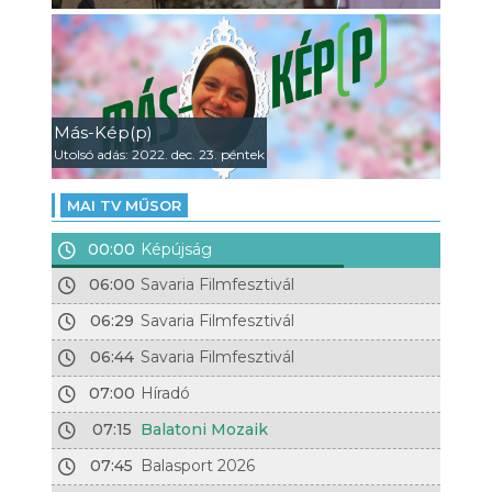
Más-Kép(p)
Utolsó adás: 2022. dec. 23. péntek
MAI TV MŰSOR
00:00
Képújság
06:00
Savaria Filmfesztivál
06:29
Savaria Filmfesztivál
06:44
Savaria Filmfesztivál
07:00
Híradó
07:15
Balatoni Mozaik
07:45
Balasport 2026