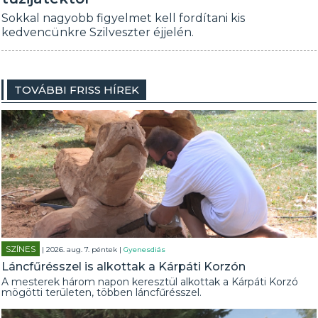
Sokkal nagyobb figyelmet kell fordítani kis
kedvencünkre Szilveszter éjjelén.
TOVÁBBI FRISS HÍREK
SZÍNES
| 2026. aug. 7. péntek |
Gyenesdiás
Láncfűrésszel is alkottak a Kárpáti Korzón
A mesterek három napon keresztül alkottak a Kárpáti Korzó
mögötti területen, többen láncfűrésszel.