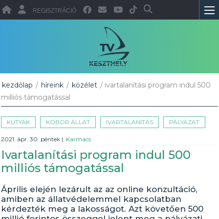
REGISZTRÁCIÓ
kezdőlap
/
híreink
/
közélet
/ ivartalanítási program indul 500
milliós támogatással
KUTYÁK
KÓBOR ÁLLAT
IVARTALANÍTÁS
PÁLYÁZAT
2021. ápr. 30. péntek
|
Karmacs
Ivartalanítási program indul 500
milliós támogatással
Április elején lezárult az az online konzultáció,
amiben az állatvédelemmel kapcsolatban
kérdezték meg a lakosságot. Azt követően 500
millió forintos összeggel jelent meg a pályázati