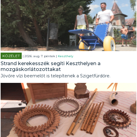
KÖZÉLET
| 2026. aug. 7. péntek |
Keszthely
Strand kerekesszék segíti Keszthelyen a
mozgáskorlátozottakat
Jövőre vízi beemelőt is telepítenek a Szigetfürdőre.