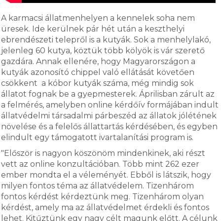
A karmacsi állatmenhelyen a kennelek soha nem
üresek. Ide kerülnek pár hét után a keszthelyi
ebrendészeti telepről is a kutyák. Sok a menhelylakó,
jelenleg 60 kutya, köztük több kölyök is vár szerető
gazdára. Annak ellenére, hogy Magyarországon a
kutyák azonosító chippel való ellátását követően
csökkent a kóbor kutyák száma, még mindig sok
állatot fognak be a gyepmesterek. Áprilisban zárult az
a felmérés, amelyben online kérdőív formájában indult
állatvédelmi társadalmi párbeszéd az állatok jólétének
növelése és a felelős állattartás kérdésében, és egyben
elindult egy támogatott ivartalanítási program is.
"Először is nagyon köszönöm mindenkinek, aki részt
vett az online konzultációban. Több mint 262 ezer
ember mondta el a véleményét. Ebből is látszik, hogy
milyen fontos téma az állatvédelem. Tizenhárom
fontos kérdést kérdeztünk meg. Tizenhárom olyan
kérdést, amely ma az állatvédelmet érdekli és fontos
lehet. Kitűztünk egy nagy célt magunk előtt. A célunk