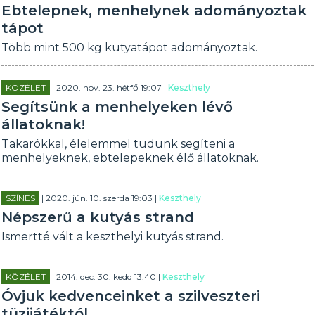
Ebtelepnek, menhelynek adományoztak
tápot
Több mint 500 kg kutyatápot adományoztak.
KÖZÉLET
| 2020. nov. 23. hétfő 19:07 |
Keszthely
Segítsünk a menhelyeken lévő
állatoknak!
Takarókkal, élelemmel tudunk segíteni a
menhelyeknek, ebtelepeknek élő állatoknak.
SZÍNES
| 2020. jún. 10. szerda 19:03 |
Keszthely
Népszerű a kutyás strand
Ismertté vált a keszthelyi kutyás strand.
KÖZÉLET
| 2014. dec. 30. kedd 13:40 |
Keszthely
Óvjuk kedvenceinket a szilveszteri
tüzijátéktól