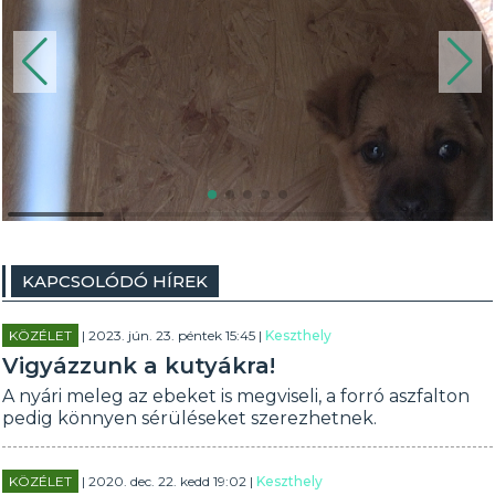
KAPCSOLÓDÓ HÍREK
KÖZÉLET
| 2023. jún. 23. péntek 15:45 |
Keszthely
Vigyázzunk a kutyákra!
A nyári meleg az ebeket is megviseli, a forró aszfalton
pedig könnyen sérüléseket szerezhetnek.
KÖZÉLET
| 2020. dec. 22. kedd 19:02 |
Keszthely