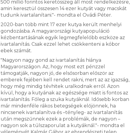
500 millió forintos keretösszeg áll most rendelkezésre,
amin keresztül összesen 14 ezer kutyát vagy macskát
tudunk ivartalanítani."- mondta el Ovádi Péter.
2020-ban több mint 17 ezer kutya került menhelyi
gondozásba. A magyarországi kutyapopuláció
kézbentartásának egyik legmegfelelőbb eszköze az
ivartalanítás. Csak ezzel lehet csökkenteni a kóbor
ebek számát.
"Nagyon nagy gond az ivartalanítás hiánya
Magyarországon. Az, hogy most ezt pénzzel
támogatják, nagyon jó, de elsősorban először az
emberek fejében kell rendet rakni, mert az az igazság,
hogy még mindig tévhitek uralkodnak erről. Azon
kívül, hogy a kutyának az egészsége miatt is fontos az
ivartalanítás. Főleg a szuka kutyáknál. Idősebb korban
már mindenféle rákos betegségek előjönnek, ha
nincsenek ivartalanítva és –tényleg- az ivartalanítás
után megszűnnek ezek a problémák, de nagyon –
nagyon sok a túlszaporulat a kutyáknál."- mondta el
véleményét Kalmár Gábor az ebrendészeti telep