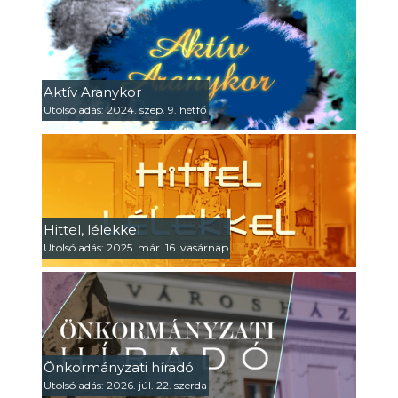
Aktív Aranykor
Utolsó adás: 2024. szep. 9. hétfő
Hittel, lélekkel
Utolsó adás: 2025. már. 16. vasárnap
Önkormányzati híradó
Utolsó adás: 2026. júl. 22. szerda