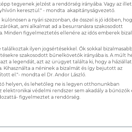
pp tegyenek jelzést a rendőrség irányába. Vagy az ille
lyhívón keresztül." - mondta akapitányságvezető.
különösen a nyári szezonban, de ősszel is jó időben, hog
szárókat, ami alkalmat ad a besurranásra szakosodott
a. Minden figyelmeztetés ellenére az idős emberek biz
bé találkoztak ilyen jogsértésekkel. Ők sokkal bizalmasab
értésekre szakosodott bűnelkövetők irányába is. A múlt 
t a legendát, azt az ürügyet találta ki, hogy a háziállat
. Kihasználta a néninek a bizalmát és így bejutott az
tt el."- mondta el Dr. Andor László.
ő helyen, és lehetőleg ne is legyen otthonunkban
 elektronikai védelmi rendszer sem akadály a bűnözők e
dozattá- figyelmeztet a rendőrség.