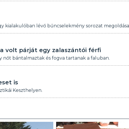
gy kialakulóban lévő bűncselekmény sorozat megoldása
volt párját egy zalaszántói férfi
y nőt bántalmaztak és fogva tartanak a faluban.
set is
ztikái Keszthelyen.