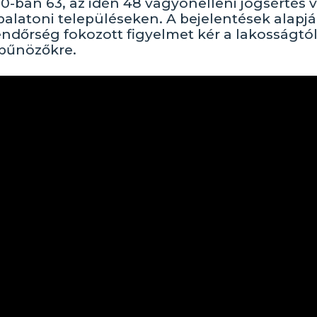
-ban 63, az idén 48 vagyonelleni jogsértés v
balatoni településeken. A bejelentések alapjá
endőrség fokozott figyelmet kér a lakosságtól
 bűnözőkre.