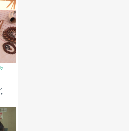
ly
z
on