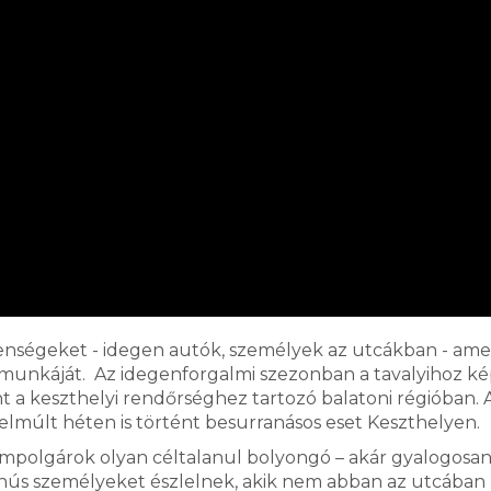
elenségeket - idegen autók, személyek az utcákban - am
 munkáját. Az idegenforgalmi szezonban a tavalyihoz ké
a keszthelyi rendőrséghez tartozó balatoni régióban. 
lmúlt héten is történt besurranásos eset Keszthelyen.
mpolgárok olyan céltalanul bolyongó – akár gyalogosa
anús személyeket észlelnek, akik nem abban az utcában