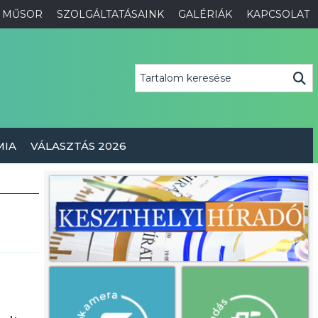
MŰSOR
SZOLGÁLTATÁSAINK
GALÉRIÁK
KAPCSOLAT
MIA
VÁLASZTÁS 2026