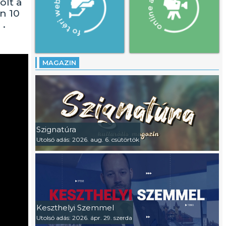
olt a
n 10
 .
MAGAZIN
Szignatúra
Utolsó adás: 2026. aug. 6. csütörtök
Keszthelyi Szemmel
Utolsó adás: 2026. ápr. 29. szerda