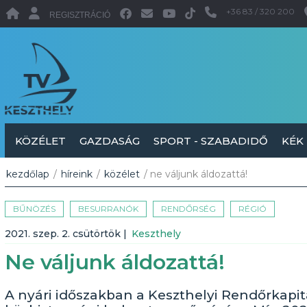
+36 83 / 320 200
REGISZTRÁCIÓ
KÖZÉLET
GAZDASÁG
SPORT - SZABADIDŐ
KÉK
kezdőlap
/
híreink
/
közélet
/ ne váljunk áldozattá!
BŰNÖZÉS
BESURRANÓK
RENDŐRSÉG
RÉGIÓ
2021. szep. 2. csütörtök
|
Keszthely
Ne váljunk áldozattá!
A nyári időszakban a Keszthelyi Rendőrkapi