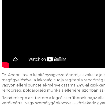
Dr. Andor László kapitányságvezető sorolja azokat a j
megfigyelésével a lakosság tudja segíteni a rendőrség
vagyon elleni bűncselekmények száma 24%-al csökkent 
rendőrség, polgárőrség munkája ellenére, azonban az e
"Mindenképp azt tartom a legcélszerűbbnek ha,az álla
kerékpárral, vagy személygépkocsival – közlekedő gy