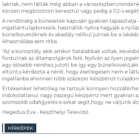
laknak, nem látták még abban a városrészben,mindenké
körzeti megbízotton keresztül vagy pedig a 112-s segé
A rendőrség a bűnesetek kapcsán gyakran tapasztalja - 
ingatlantulajdonosok, használók nyitva hagyják a nyílá
bűnelkövetőknek és akadály nélkül jutnak be a lakásb
kihasználása sem ritka.
"Az a korosztály, akik amikor fiatalabbak voltak, kevés
fordulnak az állampolgárok felé. Nyilván az ilyen jogs
egy idősebb nénihez jutott be így egy bűnelkövető,aki az
eltűnt,s kérdezte a nénit, hogy esetlegesen nem-e látta
ingatlanba ahonnan több százezer készpénzt tulajdoníto
Értékeinket lehetőleg ne tartsuk könnyen hozzáférhet
indokolatlanul nagy összegű készpénz mert gyakran az
szomszédi odafigyelés is sokat segít,hogy ne váljunk ál
Hegedüs Éva - Keszthelyi Televízió
HÍRKÉPEK