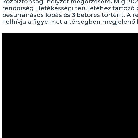
közbiztonsági helyzet megőrzésére. Míg 2020
rendőrség illetékességi területéhez tartozó 
besurranásos lopás és 3 betörés történt. A r
Felhívja a figyelmet a térségben megjelenő