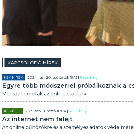
KAPCSOLÓDÓ HÍREK
KÉK HÍREK
| 2024. jún. 20. csütörtök 19:15 |
Keszthely
Egyre több módszerrel próbálkoznak a c
Megszaporodtak az online csalások.
KÖZÉLET
| 2019. feb. 11. hétfő 16:04 |
Keszthely
Az internet nem felejt
Az online bűnözőkre és a személyes adatok védelmére 