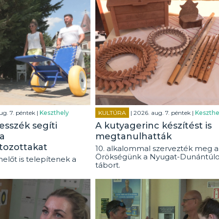
ug. 7. péntek |
Keszthely
KULTÚRA
| 2026. aug. 7. péntek |
Keszthe
esszék segíti
A kutyagerinc készítést is
a
megtanulhatták
tozottakat
10. alkalommal szervezték meg a
Örökségünk a Nyugat-Dunántúl
előt is telepítenek a
tábort.