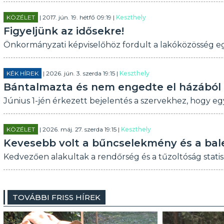
KÖZÉLET
| 2017. jún. 19. hétfő 09:19 |
Keszthely
Figyeljünk az idősekre!
Önkormányzati képviselőhöz fordult a lakóközösség e
KÉK HÍREK
| 2026. jún. 3. szerda 19:15 |
Keszthely
Bántalmazta és nem engedte el házából a 
Június 1-jén érkezett bejelentés a szervekhez, hogy eg
KÖZÉLET
| 2026. máj. 27. szerda 19:15 |
Keszthely
Kevesebb volt a bűncselekmény és a bale
Kedvezően alakultak a rendőrség és a tűzoltóság statis
TOVÁBBI FRISS HÍREK