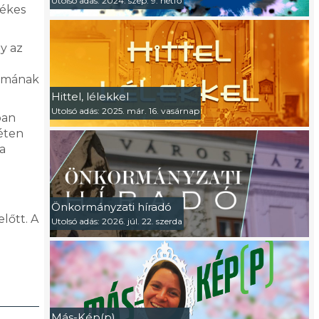
Utolsó adás: 2024. szep. 9. hétfő
tékes
y az
almának
Hittel, lélekkel
Utolsó adás: 2025. már. 16. vasárnap
ban
héten
a
Önkormányzati híradó
lőtt. A
Utolsó adás: 2026. júl. 22. szerda
Más-Kép(p)