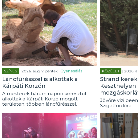
SZÍNES
| 2026. aug. 7. péntek |
Gyenesdiás
KÖZÉLET
| 2026. a
Láncfűrésszel is alkottak a
Strand kerek
Kárpáti Korzón
Keszthelyen 
mozgáskorlá
A mesterek három napon keresztül
alkottak a Kárpáti Korzó mögötti
Jövőre vízi beem
területen, többen láncfűrésszel.
Szigetfürdőre.