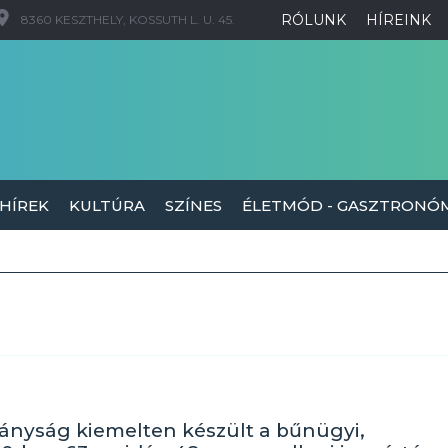
RÓLUNK
HÍREINK
8360 KESZTHELY, KOSSUTH L. U. 45.
 HÍREK
KULTÚRA
SZÍNES
ÉLETMÓD - GASZTRONÓ
tányság kiemelten készült a bűnügyi,