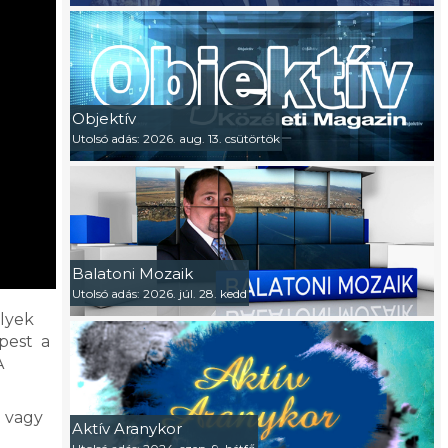
Objektív
Utolsó adás: 2026. aug. 13. csütörtök
Balatoni Mozaik
Utolsó adás: 2026. júl. 28. kedd
elyek
pest a
A
n vagy
Aktív Aranykor