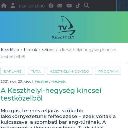
REGISZTRÁCIÓ
kezdőlap
/
híreink
/
színes
/ a keszthelyi-hegység kincsei
testközelből
BARLANG
TÚRA
KESZTHELYI-HEGYSÉG
PROGRAM
2021. nov. 23. kedd
|
Keszthelyi-hegység
A Keszthelyi-hegység kincsei
testközelből
Mozgás, természetjárás, szűkebb
lakókörnyezetünk felfedezése – ezek voltak a
kulcsszavai a szombati barlang-túrának. A
programot a Vonyarcvashegyi Turisztikai