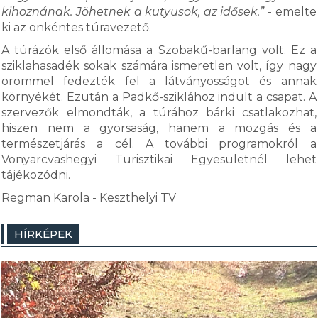
kihoznának. Jöhetnek a kutyusok, az idősek.”
- emelte
ki az önkéntes túravezető.
A túrázók első állomása a Szobakű-barlang volt. Ez a
sziklahasadék sokak számára ismeretlen volt, így nagy
örömmel fedezték fel a látványosságot és annak
környékét. Ezután a Padkő-sziklához indult a csapat. A
szervezők elmondták, a túrához bárki csatlakozhat,
hiszen nem a gyorsaság, hanem a mozgás és a
természetjárás a cél. A további programokról a
Vonyarcvashegyi Turisztikai Egyesületnél lehet
tájékozódni.
Regman Karola - Keszthelyi TV
HÍRKÉPEK