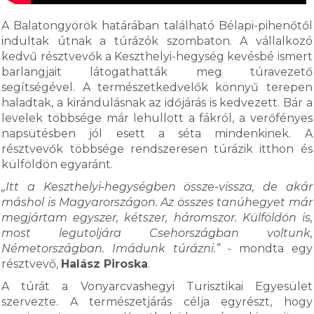
A Balatongyörök határában található Bélapi-pihenőtől
indultak útnak a túrázók szombaton. A vállalkozó
kedvű résztvevők a Keszthelyi-hegység kevésbé ismert
barlangjait látogathatták meg túravezető
segítségével. A természetkedvelők könnyű terepen
haladtak, a kirándulásnak az időjárás is kedvezett. Bár a
levelek többsége már lehullott a fákról, a verőfényes
napsütésben jól esett a séta mindenkinek. A
résztvevők többsége rendszeresen túrázik itthon és
külföldön egyaránt.
„Itt a Keszthelyi-hegységben össze-vissza, de akár
máshol is Magyarországon. Az összes tanúhegyet már
megjártam egyszer, kétszer, háromszor. Külföldön is,
most legutoljára Csehországban voltunk,
Németországban. Imádunk túrázni.”
- mondta egy
résztvevő,
Halász Piroska
.
A túrát a Vonyarcvashegyi Turisztikai Egyesület
szervezte. A természetjárás célja egyrészt, hogy