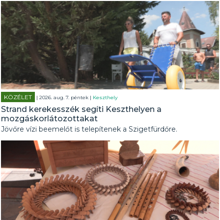
KÖZÉLET
| 2026. aug. 7. péntek |
Keszthely
Strand kerekesszék segíti Keszthelyen a
mozgáskorlátozottakat
Jövőre vízi beemelőt is telepítenek a Szigetfürdőre.