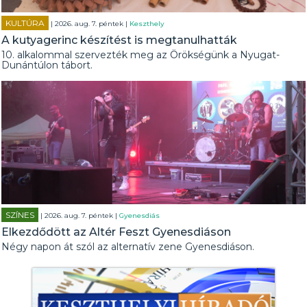
KULTÚRA
| 2026. aug. 7. péntek |
Keszthely
A kutyagerinc készítést is megtanulhatták
10. alkalommal szervezték meg az Örökségünk a Nyugat-
Dunántúlon tábort.
SZÍNES
| 2026. aug. 7. péntek |
Gyenesdiás
Elkezdődött az Altér Feszt Gyenesdiáson
Négy napon át szól az alternatív zene Gyenesdiáson.