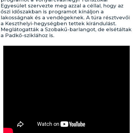
Egyesület szervezte meg azzal a céllal, hogy az
őszi időszakban is programot kínáljon a
lakosságnak és a vendégeknek. A túra résztvevői
a Keszthelyi-hegységben tettek kirándulást.
Meglátogatták a Szobakű-barlangot, de elsétáltak
a Padkő-sziklához is.