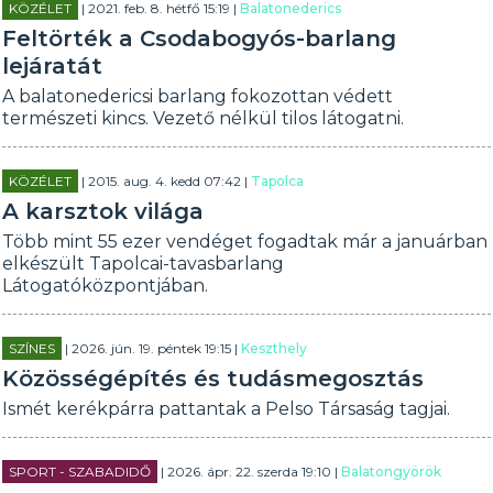
KÖZÉLET
| 2021. feb. 8. hétfő 15:19 |
Balatonederics
Feltörték a Csodabogyós-barlang
lejáratát
A balatonedericsi barlang fokozottan védett
természeti kincs. Vezető nélkül tilos látogatni.
KÖZÉLET
| 2015. aug. 4. kedd 07:42 |
Tapolca
A karsztok világa
Több mint 55 ezer vendéget fogadtak már a januárban
elkészült Tapolcai-tavasbarlang
Látogatóközpontjában.
SZÍNES
| 2026. jún. 19. péntek 19:15 |
Keszthely
Közösségépítés és tudásmegosztás
Ismét kerékpárra pattantak a Pelso Társaság tagjai.
SPORT - SZABADIDŐ
| 2026. ápr. 22. szerda 19:10 |
Balatongyörök