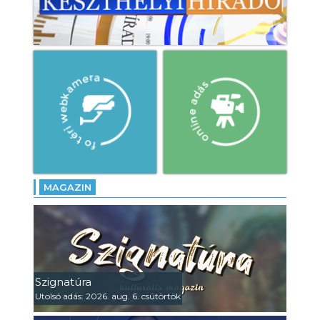
MAGAZIN
Szignatúra
Utolsó adás: 2026. aug. 6. csütörtök