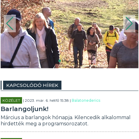
KAPCSOLÓDÓ HÍREK
KÖZÉLET
| 2023. már. 6. hétfő 15:38 |
Balatonederics
Barlangoljunk!
Március a barlangok hónapja. Kilencedik alkalommal
hirdették meg a programsorozatot.