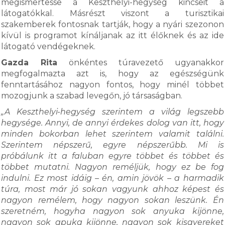
megismertesse a Keszthelyi-hegység kincseit a
látogatókkal. Másrészt viszont a turisztikai
szakemberek fontosnak tartják, hogy a nyári szezonon
kívül is programot kínáljanak az itt élőknek és az ide
látogató vendégeknek.
Gazda Rita
önkéntes túravezető ugyanakkor
megfogalmazta azt is, hogy az egészségünk
fenntartásához nagyon fontos, hogy minél többet
mozogjunk a szabad levegőn, jó társaságban.
„A Keszthelyi-hegység szerintem a világ legszebb
hegysége. Annyi, de annyi érdekes dolog van itt, hogy
minden bokorban lehet szerintem valamit találni.
Szerintem népszerű, egyre népszerűbb. Mi is
próbálunk itt a faluban egyre többet és többet és
többet mutatni. Nagyon reméljük, hogy ez be fog
indulni. Ez most idáig – én, amin jövök – a harmadik
túra, most már jó sokan vagyunk ahhoz képest és
nagyon remélem, hogy nagyon sokan leszünk. Én
szeretném, hogyha nagyon sok anyuka kijönne,
nagyon sok apuka kijönne, nagyon sok kisgyereket