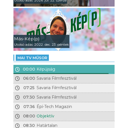
Utolsó adás: 2026. júl. 22. szerda
Más-Kép(p)
Utolsó adás: 2022. dec. 23. péntek
MAI TV MŰSOR
00:00
Képújság
06:00
Savaria Filmfesztivál
07:25
Savaria Filmfesztivál
07:30
Savaria Filmfesztivál
07:36
Épí-Tech Magazin
08:00
Objektív
08:30
Határtalan