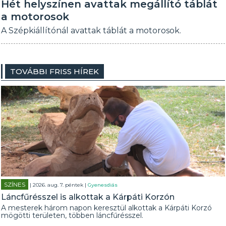
Hét helyszínen avattak megállító táblát
a motorosok
A Szépkiállítónál avattak táblát a motorosok.
TOVÁBBI FRISS HÍREK
SZÍNES
| 2026. aug. 7. péntek |
Gyenesdiás
Láncfűrésszel is alkottak a Kárpáti Korzón
A mesterek három napon keresztül alkottak a Kárpáti Korzó
mögötti területen, többen láncfűrésszel.