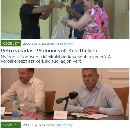
KÖZÉLET
| 2026. aug. 6. csütörtök |
Keszthely
Retro véradás: 39 donor volt Keszthelyen
Nyáron, különösen a kánikulában kevesebb a véradó. A
Vöröskereszt azt kéri, aki tud, adjon vért.
KÖZÉLET
| 2026. aug. 6. csütörtök |
Keszthely