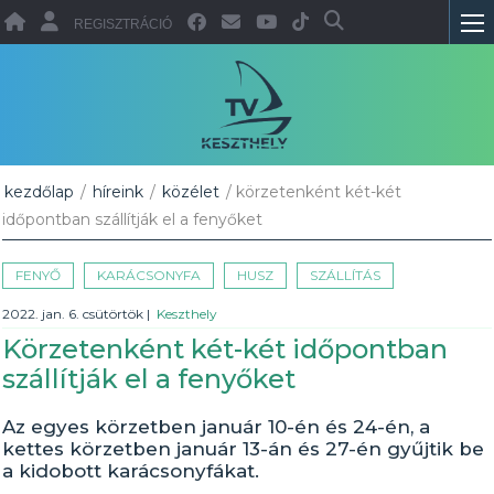
REGISZTRÁCIÓ
kezdőlap
/
híreink
/
közélet
/ körzetenként két-két
időpontban szállítják el a fenyőket
FENYŐ
KARÁCSONYFA
HUSZ
SZÁLLÍTÁS
2022. jan. 6. csütörtök
|
Keszthely
Körzetenként két-két időpontban
szállítják el a fenyőket
Az egyes körzetben január 10-én és 24-én, a
kettes körzetben január 13-án és 27-én gyűjtik be
a kidobott karácsonyfákat.