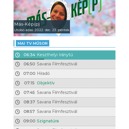
Más-Kép(p)
Utolsó adás: 2022. dec. 23. péntek
MAI TV MŰSOR
06:34
Keszthelyi Iránytű
06:50
Savaria Filmfesztivál
07:00
Híradó
07:15
Objektív
07:45
Savaria Filmfesztivál
08:37
Savaria Filmfesztivál
08:57
Savaria Filmfesztivál
09:00
Szignatúra