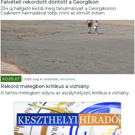
Felvételi: rekordott döntött a Georgikon
334 új hallgató kezdi meg tanulmányait a Georgikonon.
Csaknem harmadával több, mint az elmúlt évben.
KÖZÉLET
| 2026. aug. 6. csütörtök |
Keszthely
Rekord melegben kritikus a vízhiány
A tartós melegben súlyos az aszályhelyzet, kritikus a vízhiány.