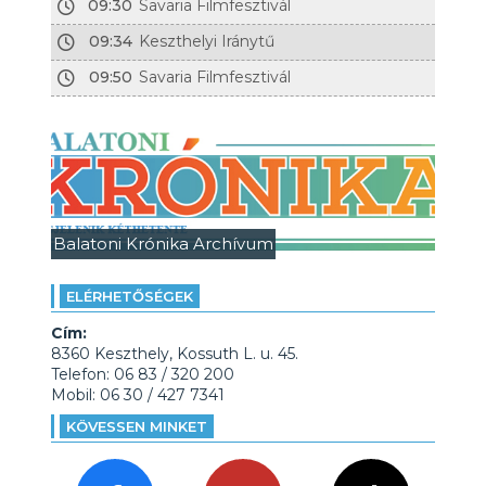
09:30
Savaria Filmfesztivál
09:34
Keszthelyi Iránytű
09:50
Savaria Filmfesztivál
Balatoni Krónika Archívum
ELÉRHETŐSÉGEK
Cím:
8360 Keszthely, Kossuth L. u. 45.
Telefon: 06 83 / 320 200
Mobil: 06 30 / 427 7341
KÖVESSEN MINKET