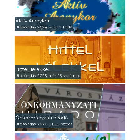
Aktív Aranykor
Utolsó adás: 2024. szep. 9. hétfő
Hittel, lélekkel
Utolsó adás: 2025. már. 16. vasárnap
Önkormányzati híradó
Utolsó adás: 2026. júl. 22. szerda