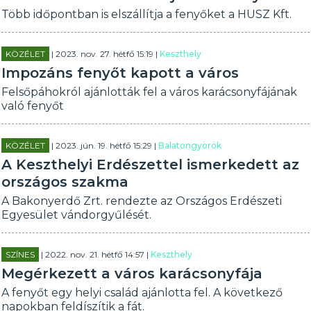
Több időpontban is elszállítja a fenyőket a HUSZ Kft.
KÖZÉLET
| 2023. nov. 27. hétfő 15:19 |
Keszthely
Impozáns fenyőt kapott a város
Felsőpáhokról ajánlották fel a város karácsonyfájának
való fenyőt
KÖZÉLET
| 2023. jún. 19. hétfő 15:29 |
Balatongyörök
A Keszthelyi Erdészettel ismerkedett az
országos szakma
A Bakonyerdő Zrt. rendezte az Országos Erdészeti
Egyesület vándorgyűlését.
SZÍNES
| 2022. nov. 21. hétfő 14:57 |
Keszthely
Megérkezett a város karácsonyfája
A fenyőt egy helyi család ajánlotta fel. A következő
napokban feldíszítik a fát.