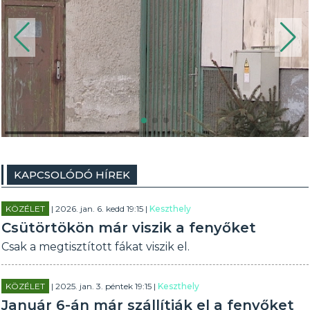
KAPCSOLÓDÓ HÍREK
KÖZÉLET
| 2026. jan. 6. kedd 19:15 |
Keszthely
Csütörtökön már viszik a fenyőket
Csak a megtisztított fákat viszik el.
KÖZÉLET
| 2025. jan. 3. péntek 19:15 |
Keszthely
Január 6-án már szállítják el a fenyőket