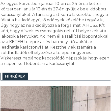
Az egyes körzetben január 10-én és 24-én, a kettes
körzetben január 13-án és 27-én gyűjtik be a kidobott
karácsonyfákat. A társaság azt kéri a lakosoktól, hogy a
fákat a hulladékgyűjtő edények közelébe tegyék ki,
úgy hogy az ne akadályozza a forgalmat. A HUSZ Kft.
kéri, hogy díszek és csomagolás nélkül helyezzék ki a
lakosok a fenyőket. Aki nem él a szállítási időpontokkal,
az a KETÉH telepre az év bármely időszakában
leadhatja karácsonyfáját. Keszthelyiek számára a
zöldhulladék elhelyezése a telepen ingyenes.
Vízkereszt napjához kapcsolódó népszokás, hogy ezen
a napon kell lebontani a karácsonyfát.
HÍRKÉPEK