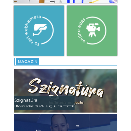
MAGAZIN
Szignatúra
Utolsó adás: 2026. aug. 6. csütörtök