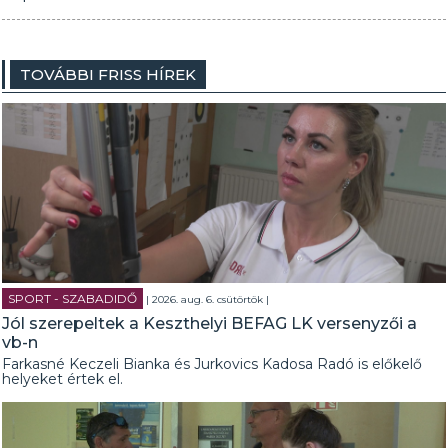
TOVÁBBI FRISS HÍREK
SPORT - SZABADIDŐ
| 2026. aug. 6. csütörtök |
Jól szerepeltek a Keszthelyi BEFAG LK versenyzői a
vb-n
Farkasné Keczeli Bianka és Jurkovics Kadosa Radó is előkelő
helyeket értek el.