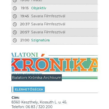
19:00
Híradó
19:15
Objektív
19:45
Savaria Filmfesztivál
20:37
Savaria Filmfesztivál
20:57
Savaria Filmfesztivál
21:00
Szignatúra
Balatoni Krónika Archívum
ELÉRHETŐSÉGEK
Cím:
8360 Keszthely, Kossuth L. u. 45.
Telefon: 06 83 / 320 200