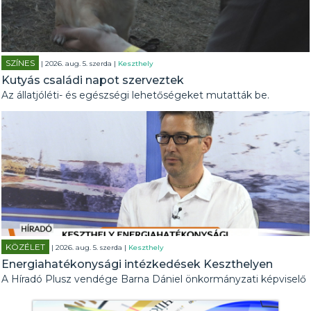
SZÍNES
| 2026. aug. 5. szerda |
Keszthely
Kutyás családi napot szerveztek
Az állatjóléti- és egészségi lehetőségeket mutatták be.
KÖZÉLET
| 2026. aug. 5. szerda |
Keszthely
Energiahatékonysági intézkedések Keszthelyen
A Híradó Plusz vendége Barna Dániel önkormányzati képviselő