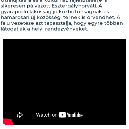
Útfelújításra és a kultúrház fejlesztésére is
sikeresen pályázott Esztergályhorváti. A
gyarapodó lakosság jó közbiztonságnak és
hamarosan új közösségi térnek is örvendhet. A
falu vezetése azt tapasztalja, hogy egyre többen
látogatják a helyi rendezvényeket.