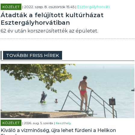
KÖZÉLET
| 2022. szep. 8. csütörtök 15:45 |
Esztergályhorváti
Átadták a felújított kultúrházat
Esztergályhorvátiban
62 év után korszerűsítették az épületet.
TOVÁBBI FRISS HÍREK
KÖZÉLET
| 2026. aug. 5. szerda |
Keszthely
Kiváló a vízminőség, újra lehet fürdeni a Helikon