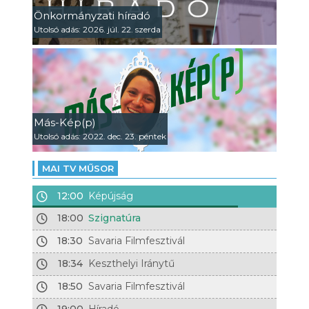
Önkormányzati híradó
Utolsó adás: 2026. júl. 22. szerda
Más-Kép(p)
Utolsó adás: 2022. dec. 23. péntek
MAI TV MŰSOR
12:00
Képújság
18:00
Szignatúra
18:30
Savaria Filmfesztivál
18:34
Keszthelyi Iránytű
18:50
Savaria Filmfesztivál