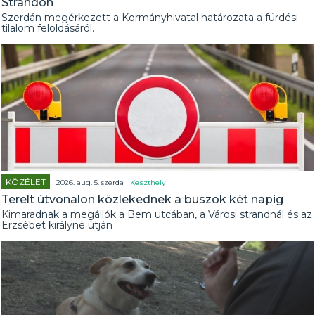
Strandon
Szerdán megérkezett a Kormányhivatal határozata a fürdési
tilalom feloldásáról.
KÖZÉLET
| 2026. aug. 5. szerda |
Keszthely
Terelt útvonalon közlekednek a buszok két napig
Kimaradnak a megállók a Bem utcában, a Városi strandnál és az
Erzsébet királyné útján