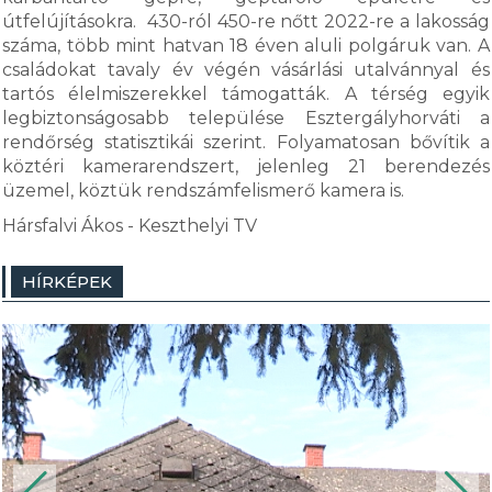
útfelújításokra. 430-ról 450-re nőtt 2022-re a lakosság
száma, több mint hatvan 18 éven aluli polgáruk van. A
családokat tavaly év végén vásárlási utalvánnyal és
tartós élelmiszerekkel támogatták. A térség egyik
legbiztonságosabb települése Esztergályhorváti a
rendőrség statisztikái szerint. Folyamatosan bővítik a
köztéri kamerarendszert, jelenleg 21 berendezés
üzemel, köztük rendszámfelismerő kamera is.
Hársfalvi Ákos - Keszthelyi TV
HÍRKÉPEK