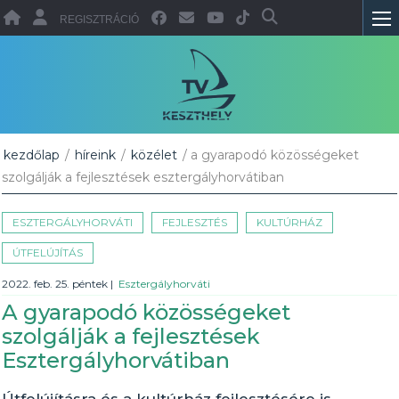
REGISZTRÁCIÓ
kezdőlap
/
híreink
/
közélet
/ a gyarapodó közösségeket
szolgálják a fejlesztések esztergályhorvátiban
ESZTERGÁLYHORVÁTI
FEJLESZTÉS
KULTÚRHÁZ
ÚTFELÚJÍTÁS
2022. feb. 25. péntek
|
Esztergályhorváti
A gyarapodó közösségeket
szolgálják a fejlesztések
Esztergályhorvátiban