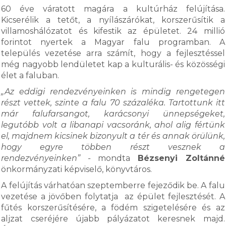
60 éve váratott magára a kultúrház felújítása.
Kicserélik a tetőt, a nyílászárókat, korszerűsítik a
villamoshálózatot és kifestik az épületet. 24 millió
forintot nyertek a Magyar falu programban. A
település vezetése arra számít, hogy a fejlesztéssel
még nagyobb lendületet kap a kulturális- és közösségi
élet a faluban.
„Az eddigi rendezvényeinken is mindig rengetegen
részt vettek, szinte a falu 70 százaléka. Tartottunk itt
már falufarsangot, karácsonyi ünnepségeket,
legutóbb volt a libanapi vacsoránk, ahol alig fértünk
el, majdnem kicsinek bizonyult a tér és annak örülünk,
hogy egyre többen részt vesznek a
rendezvényeinken” -
mondta
Bézsenyi Zoltánné
önkormányzati képviselő, könyvtáros.
A felújítás várhatóan szeptemberre fejeződik be. A falu
vezetése a jövőben folytatja az épület fejlesztését. A
fűtés korszerűsítésére, a födém szigetelésére és az
aljzat cseréjére újabb pályázatot keresnek majd.