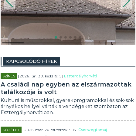
KAPCSOLÓDÓ HÍREK
SZÍNES
| 2026. jún. 30. kedd 19:15 |
Esztergályhorváti
A családi nap egyben az elszármazottak
találkozója is volt
Kulturális műsorokkal, gyerekprogramokkal és sok-sok
árnyékos hellyel várták a vendégeket szombaton az
Esztergályhorvátiban.
KÖZÉLET
| 2026. már. 26. csütörtök 19:15 |
Cserszegtomaj