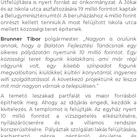
Útfelújításra is nyert forrást az önkormányzat. A Jókai
és az Iskola utca aszfaltozására 19 millió forintot kaptak
a Belügyminisztériumtól. A beruházáshoz 4 millió forint
önrészt kellett tenniük.A most felújított Iskola utca
mellett közösségi teret építenek.
Brunner Tibor
polgármester:
„Nagyon is örülünk
annak, hogy a Balaton Fejlesztési Tanácsnak egy
sikeres pályázatán nyertünk 10 millió forintot. Egy
közösségi teret fogunk kialakítani, ami már régi
vágyunk volt, egy kisebb színpadot fogunk
megvalósítani, kiülőkkel, kültéri könyvtárral, ingyenes
wifi szolgáltatással. A következő projektünk ez lesz,a
mit már nagyon várnak a településen.”
A temető leszakad partfalát vis maior forrásból
építhetik meg. Ahogy az időjárás engedi, kezdőik a
kivitelezés. A templomot is felújítják. Az egyház nyert
10 millió forintot a vízszigetelés elkészítésére,
nyílászárócserére és a villamos rendszer
korszerűsítésére. Pályáztak szolgálati lakás felújítására,
karbantartó gépre, géptároló épületre és