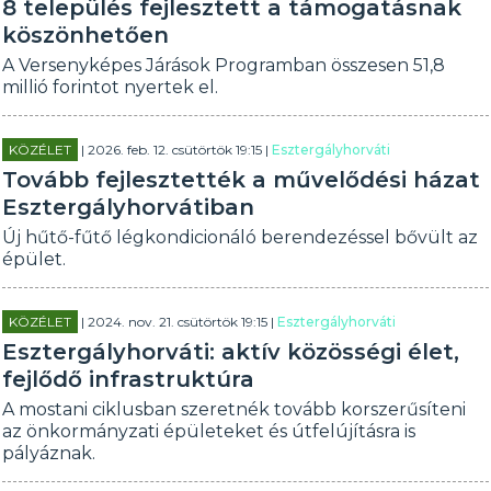
8 település fejlesztett a támogatásnak
köszönhetően
A Versenyképes Járások Programban összesen 51,8
millió forintot nyertek el.
KÖZÉLET
| 2026. feb. 12. csütörtök 19:15 |
Esztergályhorváti
Tovább fejlesztették a művelődési házat
Esztergályhorvátiban
Új hűtő-fűtő légkondicionáló berendezéssel bővült az
épület.
KÖZÉLET
| 2024. nov. 21. csütörtök 19:15 |
Esztergályhorváti
Esztergályhorváti: aktív közösségi élet,
fejlődő infrastruktúra
A mostani ciklusban szeretnék tovább korszerűsíteni
az önkormányzati épületeket és útfelújításra is
pályáznak.