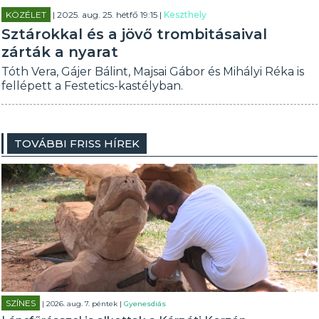
KÖZÉLET
| 2025. aug. 25. hétfő 19:15 |
Keszthely
Sztárokkal és a jövő trombitásaival
zárták a nyarat
Tóth Vera, Gájer Bálint, Majsai Gábor és Mihályi Réka is
fellépett a Festetics-kastélyban.
TOVÁBBI FRISS HÍREK
SZÍNES
| 2026. aug. 7. péntek |
Gyenesdiás