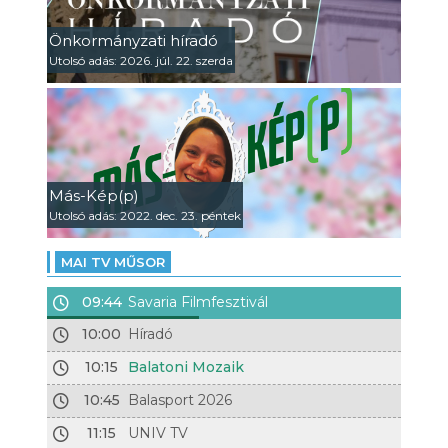
Önkormányzati híradó
Utolsó adás: 2026. júl. 22. szerda
Más-Kép(p)
Utolsó adás: 2022. dec. 23. péntek
MAI TV MŰSOR
09:44
Savaria Filmfesztivál
10:00
Híradó
10:15
Balatoni Mozaik
10:45
Balasport 2026
11:15
UNIV TV