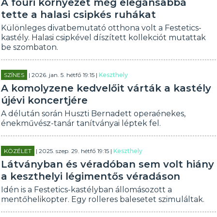
A főúri környezet még elegánsabbá
tette a halasi csipkés ruhákat
Különleges divatbemutató otthona volt a Festetics-
kastély. Halasi csipkével díszített kollekciót mutattak
be szombaton.
SZÍNES
| 2026. jan. 5. hétfő 19:15 |
Keszthely
A komolyzene kedvelőit várták a kastély
újévi koncertjére
A délután során Huszti Bernadett operaénekes,
énekművész-tanár tanítványai léptek fel.
KÖZÉLET
| 2025. szep. 29. hétfő 19:15 |
Keszthely
Látványban és véradóban sem volt hiány
a keszthelyi légimentős véradáson
Idén is a Festetics-kastélyban állomásozott a
mentőhelikopter. Egy rolleres balesetet szimuláltak.