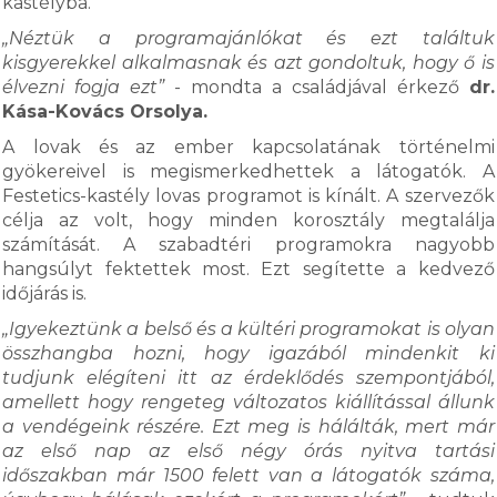
kastélyba.
„Néztük a programajánlókat és ezt találtuk
kisgyerekkel alkalmasnak és azt gondoltuk, hogy ő is
élvezni fogja ezt”
- mondta a családjával érkező
dr.
Kása-Kovács Orsolya.
A lovak és az ember kapcsolatának történelmi
gyökereivel is megismerkedhettek a látogatók. A
Festetics-kastély lovas programot is kínált. A szervezők
célja az volt, hogy minden korosztály megtalálja
számítását. A szabadtéri programokra nagyobb
hangsúlyt fektettek most. Ezt segítette a kedvező
időjárás is.
„Igyekeztünk a belső és a kültéri programokat is olyan
összhangba hozni, hogy igazából mindenkit ki
tudjunk elégíteni itt az érdeklődés szempontjából,
amellett hogy rengeteg változatos kiállítással állunk
a vendégeink részére. Ezt meg is hálálták, mert már
az első nap az első négy órás nyitva tartási
időszakban már 1500 felett van a látogatók száma,