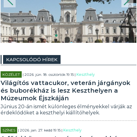
KAPCSOLÓDÓ HÍREK
KÖZÉLET
| 2026. jún. 18. csütörtök 19:15 |
Keszthely
Világítós vattacukor, veterán járgányok
és buborékház is lesz Keszthelyen a
Múzeumok Éjszkáján
Június 20-án ismét különleges élményekkel várják az
érdeklődőket a keszthelyi kiállítóhelyek.
SZÍNES
| 2026. jan. 27. kedd 19:15 |
Keszthely