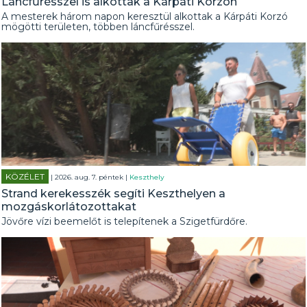
Láncfűrésszel is alkottak a Kárpáti Korzón
A mesterek három napon keresztül alkottak a Kárpáti Korzó
mögötti területen, többen láncfűrésszel.
KÖZÉLET
| 2026. aug. 7. péntek |
Keszthely
Strand kerekesszék segíti Keszthelyen a
mozgáskorlátozottakat
Jövőre vízi beemelőt is telepítenek a Szigetfürdőre.