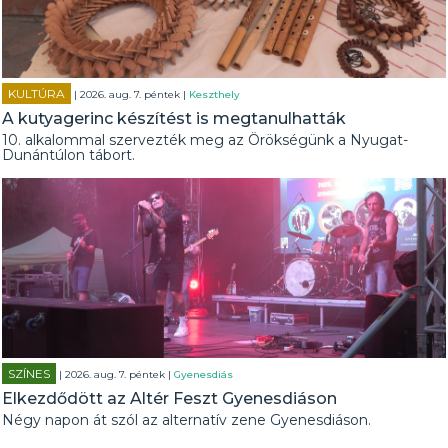
KULTÚRA
| 2026. aug. 7. péntek |
Keszthely
A kutyagerinc készítést is megtanulhatták
10. alkalommal szervezték meg az Örökségünk a Nyugat-
Dunántúlon tábort.
SZÍNES
| 2026. aug. 7. péntek |
Gyenesdiás
Elkezdődött az Altér Feszt Gyenesdiáson
Négy napon át szól az alternatív zene Gyenesdiáson.