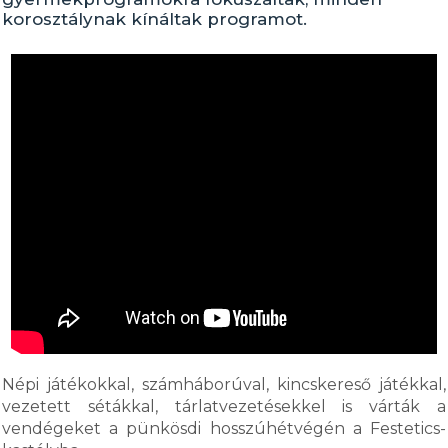
korosztálynak kínáltak programot.
Népi játékokkal, számháborúval, kincskereső játékkal,
vezetett sétákkal, tárlatvezetésekkel is várták a
vendégeket a pünkösdi hosszúhétvégén a Festetics-