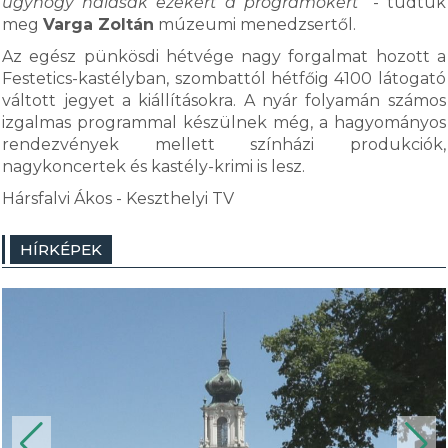
úgyhogy hálásak ezekért a programokért”
- tudtuk
meg
Varga Zoltán
múzeumi menedzsertől.
Az egész pünkösdi hétvége nagy forgalmat hozott a
Festetics-kastélyban, szombattól hétfőig 4100 látogató
váltott jegyet a kiállításokra. A nyár folyamán számos
izgalmas programmal készülnek még, a hagyományos
rendezvények mellett színházi produkciók,
nagykoncertek és kastély-krimi is lesz.
Hársfalvi Ákos - Keszthelyi TV
HÍRKÉPEK