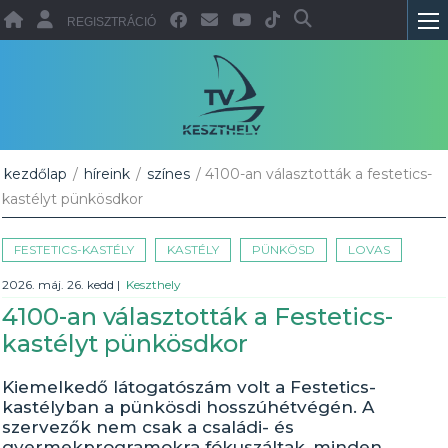
REGISZTRÁCIÓ
kezdőlap
/
híreink
/
színes
/ 4100-an választották a festetics-
kastélyt pünkösdkor
FESTETICS-KASTÉLY
KASTÉLY
PÜNKÖSD
LOVAS
2026. máj. 26. kedd
|
Keszthely
4100-an választották a Festetics-
kastélyt pünkösdkor
Kiemelkedő látogatószám volt a Festetics-
kastélyban a pünkösdi hosszúhétvégén. A
szervezők nem csak a családi- és
gyermekprogramokra fókuszáltak, minden