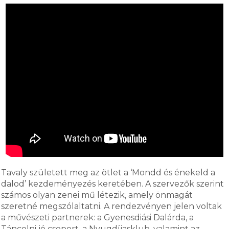
Tavaly született meg az ötlet a ‘Mondd és énekeld a
dalod’ kezdeményezés keretében. A szervezők szerint
számos olyan zenei mű létezik, amely önmagát
szeretné megszólaltatni. A rendezvényen jelen voltak
a művészeti partnerek: a Gyenesdiási Dalárda, a
Táncolni jó csoport, a Nyugdíjasklub, valamint az