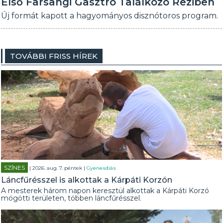
Első Farsangi Gasztro Találkozó Reziben
Új formát kapott a hagyományos disznótoros program.
TOVÁBBI FRISS HÍREK
SZÍNES
| 2026. aug. 7. péntek |
Gyenesdiás
Láncfűrésszel is alkottak a Kárpáti Korzón
A mesterek három napon keresztül alkottak a Kárpáti Korzó
mögötti területen, többen láncfűrésszel.