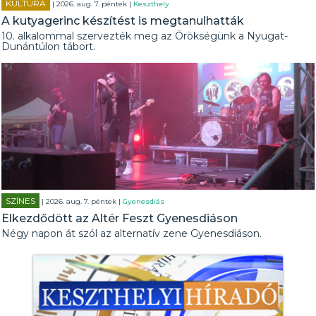
KULTÚRA
| 2026. aug. 7. péntek |
Keszthely
A kutyagerinc készítést is megtanulhatták
10. alkalommal szervezték meg az Örökségünk a Nyugat-
Dunántúlon tábort.
SZÍNES
| 2026. aug. 7. péntek |
Gyenesdiás
Elkezdődött az Altér Feszt Gyenesdiáson
Négy napon át szól az alternatív zene Gyenesdiáson.