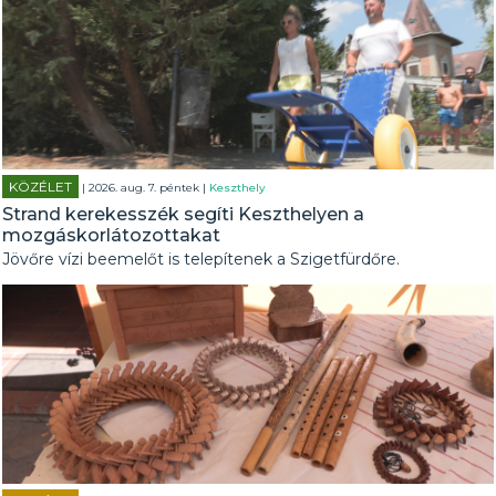
KÖZÉLET
| 2026. aug. 7. péntek |
Keszthely
Strand kerekesszék segíti Keszthelyen a
mozgáskorlátozottakat
Jövőre vízi beemelőt is telepítenek a Szigetfürdőre.