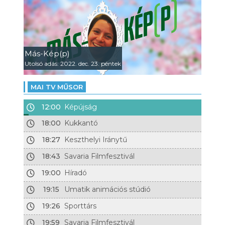
Más-Kép(p)
Utolsó adás: 2022. dec. 23. péntek
MAI TV MŰSOR
12:00
Képújság
18:00
Kukkantó
18:27
Keszthelyi Iránytű
18:43
Savaria Filmfesztivál
19:00
Híradó
19:15
Umatik animációs stúdió
19:26
Sporttárs
19:59
Savaria Filmfesztivál