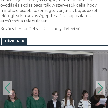
óvodás és iskolás pacsirták. A szervezők célja, hogy
minél szélesebb közönséget vonjanak be, és ezzel
elősegítsék a közösségépítést és a kapcsolatok
erősítését a településen.
Kovács-Lenkai Petra - Keszthelyi Televízió
HÍRKÉPEK