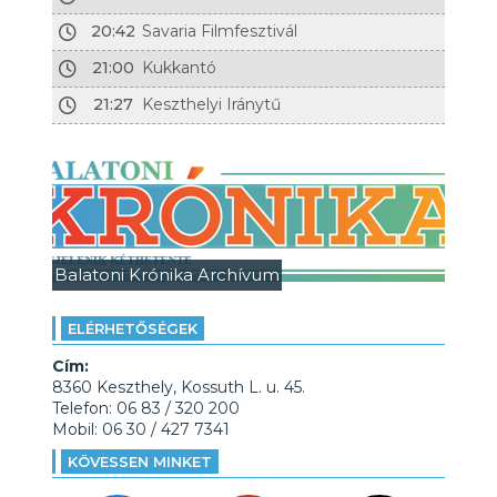
20:42
Savaria Filmfesztivál
21:00
Kukkantó
21:27
Keszthelyi Iránytű
Balatoni Krónika Archívum
ELÉRHETŐSÉGEK
Cím:
8360 Keszthely, Kossuth L. u. 45.
Telefon: 06 83 / 320 200
Mobil: 06 30 / 427 7341
KÖVESSEN MINKET