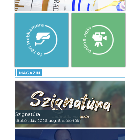
MAGAZIN
Szignatúra
Utolsó adás: 2026. aug. 6. csütörtök