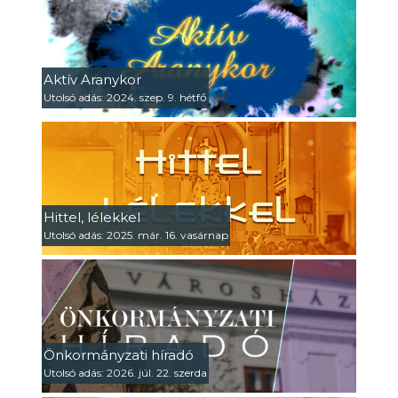
Aktív Aranykor
Utolsó adás: 2024. szep. 9. hétfő
Hittel, lélekkel
Utolsó adás: 2025. már. 16. vasárnap
Önkormányzati híradó
Utolsó adás: 2026. júl. 22. szerda