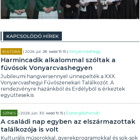
KAPCSOLÓDÓ HÍREK
KULTÚRA
| 2026. júl. 28. kedd 19:15 |
Vonyarcvashegy
Harmincadik alkalommal szóltak a
fúvósok Vonyarcvashegyen
Jubileumi hangversennyel ünnepelték a XXX.
Vonyarcvashegyi Fúvószenekari Találkozót. A
rendezvényre hazánkból és Erdélyből is érkeztek
együttesek.is
SZÍNES
| 2026. jún. 30. kedd 19:15 |
Esztergályhorváti
A családi nap egyben az elszármazottak
találkozója is volt
Kulturális műsorokkal, gyerekprogramokkal és sok-sok