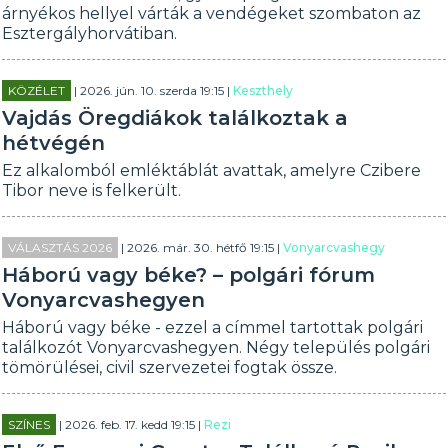
árnyékos hellyel várták a vendégeket szombaton az
Esztergályhorvátiban.
KÖZÉLET
| 2026. jún. 10. szerda 19:15 |
Keszthely
Vajdás Öregdiákok találkoztak a
hétvégén
Ez alkalomból emléktáblát avattak, amelyre Czibere
Tibor neve is felkerült.
VÁLASZTÁS 2026
| 2026. már. 30. hétfő 19:15 |
Vonyarcvashegy
Háború vagy béke? – polgári fórum
Vonyarcvashegyen
Háború vagy béke - ezzel a címmel tartottak polgári
találkozót Vonyarcvashegyen. Négy település polgári
tömörülései, civil szervezetei fogtak össze.
SZÍNES
| 2026. feb. 17. kedd 19:15 |
Rezi