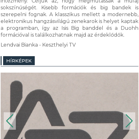
intézmény. Céljuk az, hogy megmutassák a műfaj
sokszínűségét. Kisebb formációk és big bandek is
szerepelni fognak. A klasszikus mellett a modernebb,
elektronikus hangzásvilágú zenekarok is helyet kaptak
a programban, így az Isis Big banddel és a Duohh
formációval is találkozhatnak majd az érdeklődők.
Lendvai Bianka - Keszthelyi TV
HÍRKÉPEK