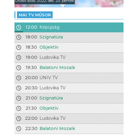
Utolsó adás: 2022. dec. 23. péntek
MAI TV MŰSOR
12:00
Képújság
18:00
Szignatúra
18:30
Objektív
19:00
Ludovika TV
19:30
Balatoni Mozaik
20:00
UNIV TV
20:30
Ludovika TV
21:00
Szignatúra
21:30
Objektív
22:00
Ludovika TV
22:30
Balatoni Mozaik