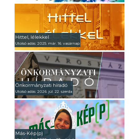
Hittel, lélekkel
Utolsó adás: 2025. már. 16. vasárnap
Önkormányzati híradó
Utolsó adás: 2026. júl. 22. szerda
Más-Kép(p)