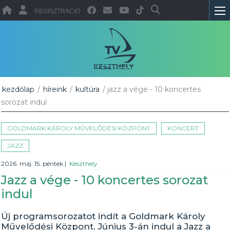
REGISZTRÁCIÓ
kezdőlap
/
híreink
/
kultúra
/ jazz a vége - 10 koncertes
sorozat indul
GOLDMARK KÁROLY MŰVELŐDÉSI KÖZPONT
KONCERT
JAZZ
2026. máj. 15. péntek
|
Keszthely
Jazz a vége - 10 koncertes sorozat
indul
Új programsorozatot indít a Goldmark Károly
Művelődési Központ. Június 3-án indul a Jazz a