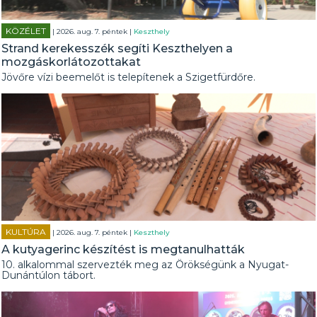
KÖZÉLET
| 2026. aug. 7. péntek |
Keszthely
Strand kerekesszék segíti Keszthelyen a
mozgáskorlátozottakat
Jövőre vízi beemelőt is telepítenek a Szigetfürdőre.
KULTÚRA
| 2026. aug. 7. péntek |
Keszthely
A kutyagerinc készítést is megtanulhatták
10. alkalommal szervezték meg az Örökségünk a Nyugat-
Dunántúlon tábort.