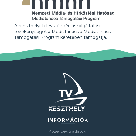
A Keszthelyi Televízió médiaszolgáltatási
tevékenységét a Médiatanács a Médiatanács
Támogatási Program keretében támogatja.
INFORMÁCIÓK
Közérdekű adatok