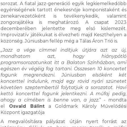
sorozat. A fiatal jazz-generáció egyik legkiemelkedőbb
egyéniségének tartott énekesnője komponistaként és
zenekarvezetőként is tevékenykedik, valamint
zongorajátéka is meghatározó. A csapat 2023
decemberében jelentette meg első kislemezét.
Improvizatív játékukat is élvezheti majd Keszthelyen a
közönség. Júniusban fellép még a Tálas Áron Trió is.
„Jazz a vége címmel indítjuk útjára azt az új,
mondhatom azt, hogy hiánypótló
programsorozatunkat itt a Balaton Színházban, ami
egészen év végéig fog tartani. Összesen 10 koncertet
fogunk megrendezni. Júniusban elsőként két
koncerttel indulunk, majd egy rövid nyári szünetet
követően szeptembertől folytatjuk a sorozatot. Havi
kettő koncerttel fogunk jelentkezni. A műfaj pedig,
ahogy a címében is benne van, a jazz.
” - mondta
el
Osvald Bálint
a Goldmark Károly Művelődési
Központ igazgatója
A megvalósításra pályázat útján nyert forrást az