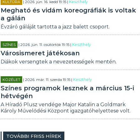
KULTÚRA
| 2026. jún. 16. kedd 19:15 |
Keszthely
Megható és vidám koreográfiák is voltak
a gálán
Évzáró gáláját tartotta a jazz balett csoport.
SZÍNES
| 2026. jún. 11. csütörtök 19:15 |
Keszthely
Városismeret játékosan
Diákok versengtek a nevezetességek mentén.
KÖZÉLET
| 2026. már. 11. szerda 19:15 |
Keszthely
Színes programok lesznek a március 15-i
hétvégén
A Híradó Plusz vendége Major Katalin a Goldmark
Károly Művelődési Központ igazgatóhelyettese volt.
TOVÁBBI FRISS HÍREK