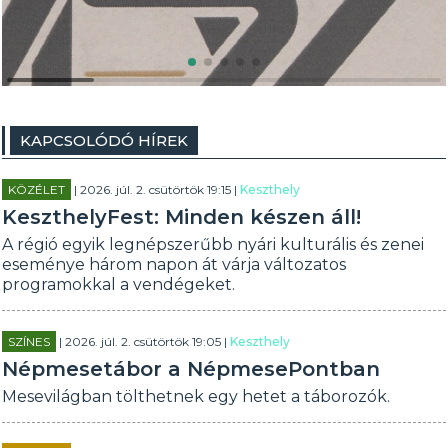
KAPCSOLÓDÓ HÍREK
KÖZÉLET
| 2026. júl. 2. csütörtök 19:15 |
Keszthely
KeszthelyFest: Minden készen áll!
A régió egyik legnépszerűbb nyári kulturális és zenei
eseménye három napon át várja változatos
programokkal a vendégeket.
SZÍNES
| 2026. júl. 2. csütörtök 19:05 |
Keszthely
Népmesetábor a NépmesePontban
Mesevilágban tölthetnek egy hetet a táborozók.