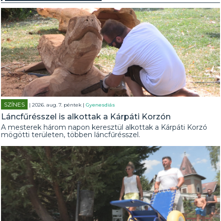
SZÍNES
| 2026. aug. 7. péntek |
Gyenesdiás
Láncfűrésszel is alkottak a Kárpáti Korzón
A mesterek három napon keresztül alkottak a Kárpáti Korzó
mögötti területen, többen láncfűrésszel.