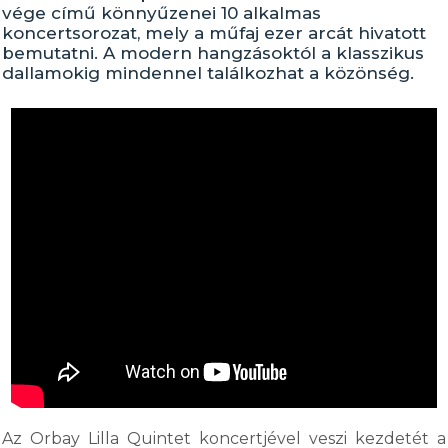
vége című könnyűzenei 10 alkalmas
koncertsorozat, mely a műfaj ezer arcát hivatott
bemutatni. A modern hangzásoktól a klasszikus
dallamokig mindennel találkozhat a közönség.
Az Orbay Lilla Quintet koncertjével veszi kezdetét a