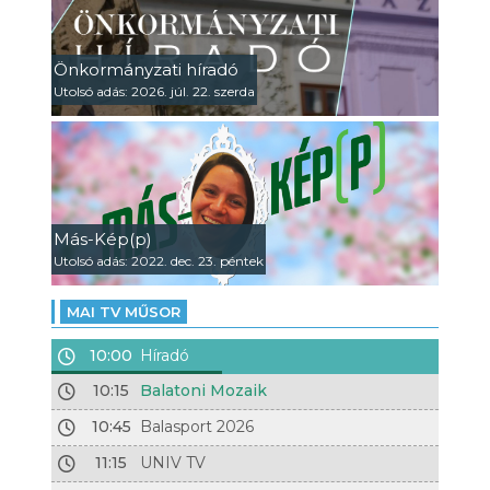
Önkormányzati híradó
Utolsó adás: 2026. júl. 22. szerda
Más-Kép(p)
Utolsó adás: 2022. dec. 23. péntek
MAI TV MŰSOR
10:00
Híradó
10:15
Balatoni Mozaik
10:45
Balasport 2026
11:15
UNIV TV