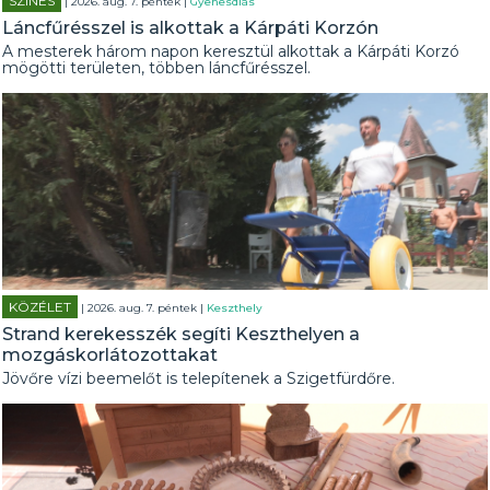
SZÍNES
| 2026. aug. 7. péntek |
Gyenesdiás
Láncfűrésszel is alkottak a Kárpáti Korzón
A mesterek három napon keresztül alkottak a Kárpáti Korzó
mögötti területen, többen láncfűrésszel.
KÖZÉLET
| 2026. aug. 7. péntek |
Keszthely
Strand kerekesszék segíti Keszthelyen a
mozgáskorlátozottakat
Jövőre vízi beemelőt is telepítenek a Szigetfürdőre.