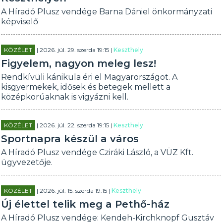
A Híradó Plusz vendége Barna Dániel önkormányzati
képviselő
KÖZÉLET
| 2026. júl. 29. szerda 19:15 |
Keszthely
Figyelem, nagyon meleg lesz!
Rendkívüli kánikula éri el Magyarországot. A
kisgyermekek, idősek és betegek mellett a
középkorúaknak is vigyázni kell.
KÖZÉLET
| 2026. júl. 22. szerda 19:15 |
Keszthely
Sportnapra készül a város
A Híradó Plusz vendége Cziráki László, a VÜZ Kft.
ügyvezetője.
KÖZÉLET
| 2026. júl. 15. szerda 19:15 |
Keszthely
Új élettel telik meg a Pethő-ház
A Híradó Plusz vendége: Kendeh-Kirchknopf Gusztáv