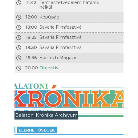
11:42
Természetvédelem határok
nélkül
12:00
Képújság
18:00
Savaria Filmfesztivál
19:25
Savaria Filmfesztivál
19:30
Savaria Filmfesztivál
19:36
Épí-Tech Magazin
20:00
Objektív
Balatoni Krónika Archívum
ELÉRHETŐSÉGEK