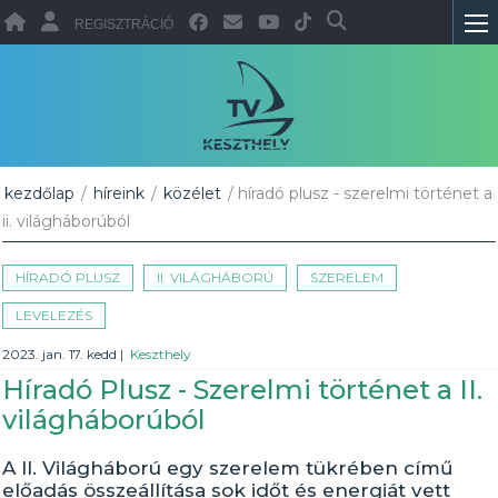
REGISZTRÁCIÓ
kezdőlap
/
híreink
/
közélet
/ híradó plusz - szerelmi történet a
ii. világháborúból
HÍRADÓ PLUSZ
II. VILÁGHÁBORÚ
SZERELEM
LEVELEZÉS
2023. jan. 17. kedd
|
Keszthely
Híradó Plusz - Szerelmi történet a II.
világháborúból
A II. Világháború egy szerelem tükrében című
előadás összeállítása sok időt és energiát vett