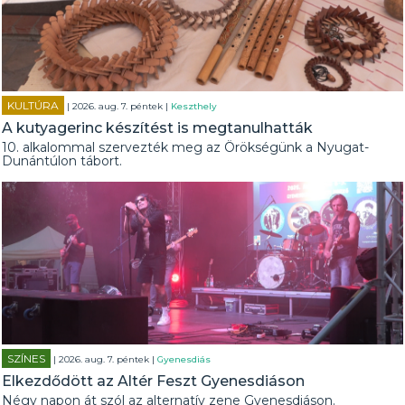
KULTÚRA
| 2026. aug. 7. péntek |
Keszthely
A kutyagerinc készítést is megtanulhatták
10. alkalommal szervezték meg az Örökségünk a Nyugat-
Dunántúlon tábort.
SZÍNES
| 2026. aug. 7. péntek |
Gyenesdiás
Elkezdődött az Altér Feszt Gyenesdiáson
Négy napon át szól az alternatív zene Gyenesdiáson.