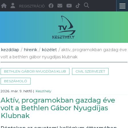
REGISZTRÁCIÓ
kezdőlap
/
híreink
/
közélet
/ aktív, programokban gazdag éve
volt a bethlen gábor nyugdíjas klubnak
BETHLEN GÁBOR NYUGDÍJAS KLUB
CIVIL SZERVEZET
BESZÁMOLÓ
2026. már. 9. hétfő
|
Keszthely
Aktív, programokban gazdag éve
volt a Bethlen Gábor Nyugdíjas
Klubnak