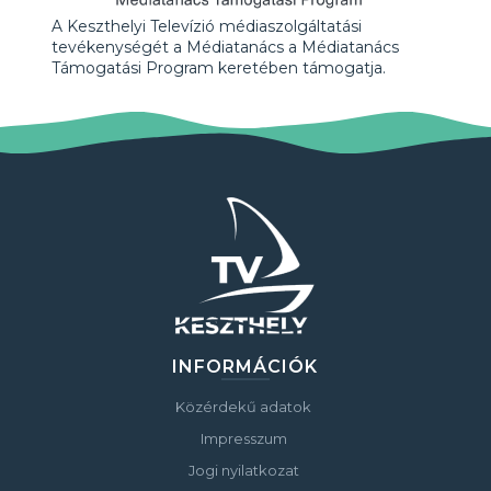
A Keszthelyi Televízió médiaszolgáltatási
tevékenységét a Médiatanács a Médiatanács
Támogatási Program keretében támogatja.
INFORMÁCIÓK
Közérdekű adatok
Impresszum
Jogi nyilatkozat