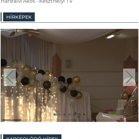
Hársfalvi Ákos - Keszthelyi TV
HÍRKÉPEK
KAPCSOLÓDÓ HÍREK