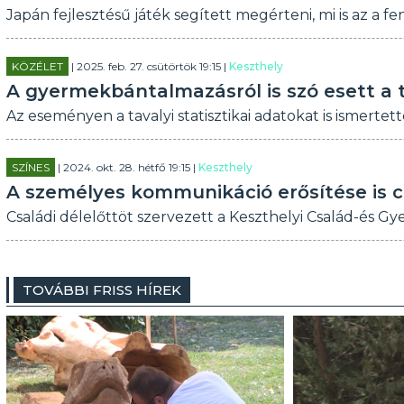
Japán fejlesztésű játék segített megérteni, mi is az a f
KÖZÉLET
| 2025. feb. 27. csütörtök 19:15 |
Keszthely
A gyermekbántalmazásról is szó esett a
Az eseményen a tavalyi statisztikai adatokat is ismertett
SZÍNES
| 2024. okt. 28. hétfő 19:15 |
Keszthely
A személyes kommunikáció erősítése is c
Családi délelőttöt szervezett a Keszthelyi Család-és G
TOVÁBBI FRISS HÍREK