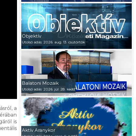
Objektív
Utolsó adás: 2026. aug. 13. csütörtök
Balatoni Mozaik
Utolsó adás: 2026. júl. 28. kedd
sról, a
férában
áról is
entális
Aktív Aranykor