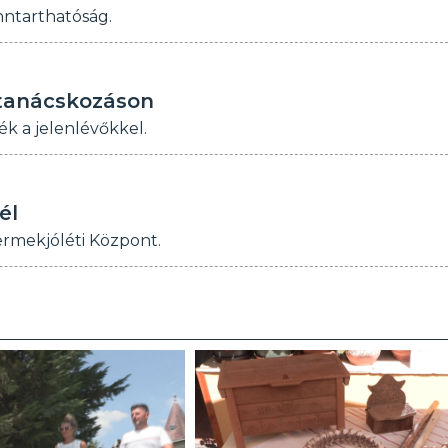
enntarthatóság.
 tanácskozáson
ék a jelenlévőkkel.
él
yermekjóléti Központ.