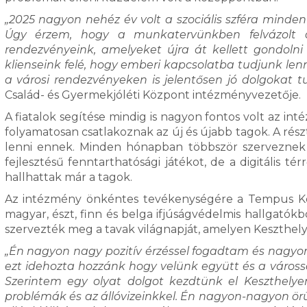
„2025 nagyon nehéz év volt a szociális szféra minde
Úgy érzem, hogy a munkatervünkben felvázolt do
rendezvényeink, amelyeket újra át kellett gondolni 
klienseink felé, hogy emberi kapcsolatba tudjunk len
a városi rendezvényeken is jelentősen jó dolgokat tu
Család- és Gyermekjóléti Központ intézményvezetője.
A fiatalok segítése mindig is nagyon fontos volt az i
folyamatosan csatlakoznak az új és újabb tagok. A ré
lenni ennek. Minden hónapban többször szerveznek 
fejlesztésű fenntarthatósági játékot, de a digitális té
hallhattak már a tagok.
Az intézmény önkéntes tevékenységére a Tempus Köza
magyar, észt, finn és belga ifjúságvédelmis hallgatók
szervezték meg a tavak világnapját, amelyen Keszthelye
„Én nagyon nagy pozitív érzéssel fogadtam és nagyon 
ezt idehozta hozzánk hogy velünk együtt és a város
Szerintem egy olyat dolgot kezdtünk el Keszthelye
problémák és az állóvizeinkkel. Én nagyon-nagyon ö