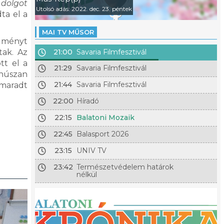
 dolgot
Utolsó adás: 2022. dec. 23. péntek
ta el a
MAI TV MŰSOR
élményt
tak. Az
21:00
Savaria Filmfesztivál
tt el a
21:29
Savaria Filmfesztivál
 húszan
21:44
Savaria Filmfesztivál
 maradt
22:00
Híradó
22:15
Balatoni Mozaik
22:45
Balasport 2026
23:15
UNIV TV
23:42
Természetvédelem határok
nélkül