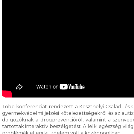
Több konferenciát rendezett a Keszthelyi Család- és
gyermekvédelmi jelzési kötelezettségekről és az autiz
dolgozóknak a drogprevencióról, valamint a szenvedé
tartottak interaktív beszélgetést. A lelki egészség vil
problémák elleni küzdelem volt a középpontban.