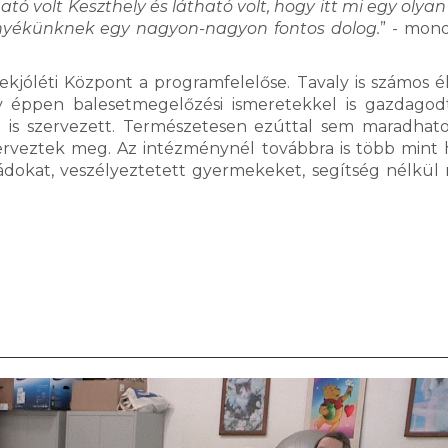
tó volt Keszthely és látható volt, hogy itt mi egy olyan
rnyékünknek egy nagyon-nagyon fontos dolog.
” - mond
ekjóléti Központ a programfelelőse. Tavaly is számos 
gy éppen balesetmegelőzési ismeretekkel is gazdagod
et is szervezett. Természetesen ezúttal sem maradhato
zerveztek meg. Az intézménynél továbbra is több mint
ádokat, veszélyeztetett gyermekeket, segítség nélkül