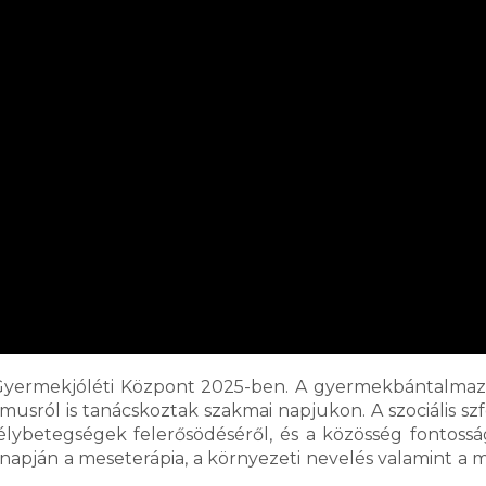
 Gyermekjóléti Központ 2025-ben. A gyermekbántalmazá
musról is tanácskoztak szakmai napjukon. A szociális sz
lybetegségek felerősödéséről, és a közösség fontosság
ágnapján a meseterápia, a környezeti nevelés valamint a m