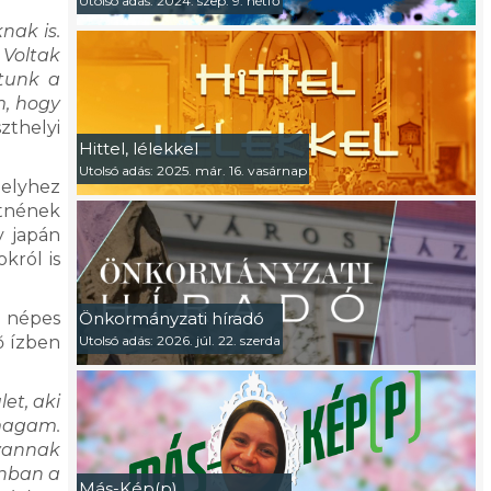
Utolsó adás: 2024. szep. 9. hétfő
nak is.
Voltak
ttunk a
m, hogy
zthelyi
Hittel, lélekkel
Utolsó adás: 2025. már. 16. vasárnap
melyhez
etnének
y japán
król is
y népes
Önkormányzati híradó
ő ízben
Utolsó adás: 2026. júl. 22. szerda
et, aki
 magam.
 vannak
ánban a
Más-Kép(p)