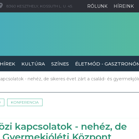
RÓLUNK
HÍREINK
8360 KESZTHELY, KOSSUTH L. U. 45.
 HÍREK
KULTÚRA
SZÍNES
ÉLETMÓD - GASZTRONÓ
pcsolatok - nehéz, de sikeres évet zárt a család- és gyermekjólé
Ő
KONFERENCIA
zi kapcsolatok - nehéz, de
és Gyermekjóléti Központ