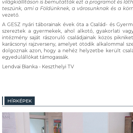
világkiállításon is bemutatták ezt a programot és látha
teszünk, ami a Földünknek, a városunknak és a kö
vezető.
A GESZ nyári táborainak évek óta a Család- és Gyerm
szereztek a gyermekek, ahol alkotó, gyakorlati va
intézmény saját rászoruló családjainak közös piknik
karácsonyi rajzverseny, amelyet ötödik alkalommal s
dolgoznak azon, hogy a nehéz helyzetbe került csal
egyedülállókat támogassák.
Lendvai Bianka - Keszthelyi TV
HÍRKÉPEK