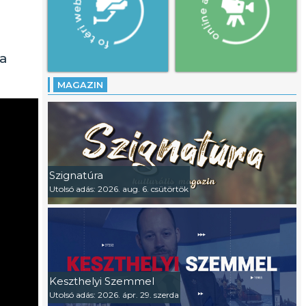
 a
MAGAZIN
Szignatúra
Utolsó adás: 2026. aug. 6. csütörtök
Keszthelyi Szemmel
Utolsó adás: 2026. ápr. 29. szerda