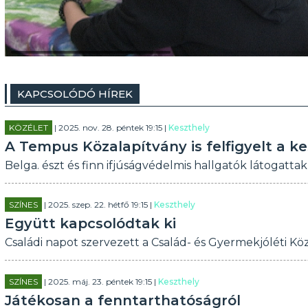
KAPCSOLÓDÓ HÍREK
KÖZÉLET
| 2025. nov. 28. péntek 19:15 |
Keszthely
A Tempus Közalapítvány is felfigyelt a ke
Belga. észt és finn ifjúságvédelmis hallgatók látogattak 
SZÍNES
| 2025. szep. 22. hétfő 19:15 |
Keszthely
Együtt kapcsolódtak ki
Családi napot szervezett a Család- és Gyermekjóléti Kö
SZÍNES
| 2025. máj. 23. péntek 19:15 |
Keszthely
Játékosan a fenntarthatóságról