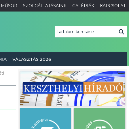
MŰSOR
SZOLGÁLTATÁSAINK
GALÉRIÁK
KAPCSOLAT
MIA
VÁLASZTÁS 2026
ti