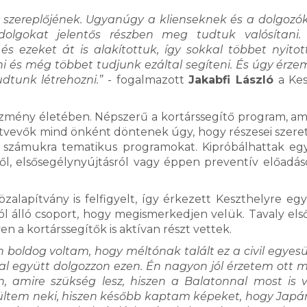
n szereplőjének. Ugyanúgy a klienseknek és a dolgozók
lgokat jelentős részben meg tudtuk valósítani. 
és ezeket át is alakítottuk, így sokkal többet nyito
ni és még többet tudjunk ezáltal segíteni. És úgy érze
dtunk létrehozni.”
- fogalmazott
Jakabfi László
a Kes
ntézmény életében. Népszerű a kortárssegítő program, a
sztvevők mind önként döntenek úgy, hogy részesei szer
számukra tematikus programokat. Kipróbálhattak eg
rről, elsősegélynyújtásról vagy éppen preventív előadáso
lapítvány is felfigyelt, így érkezett Keszthelyre eg
ból álló csoport, hogy megismerkedjen velük. Tavaly els
n a kortárssegítők is aktívan részt vettek.
boldog voltam, hogy méltónak talált ez a civil egyesül
sal együtt dolgozzon ezen. Én nagyon jól érzetem ott
n, amire szükség lesz, hiszen a Balatonnal most is
rültem neki, hiszen később kaptam képeket, hogy Jap