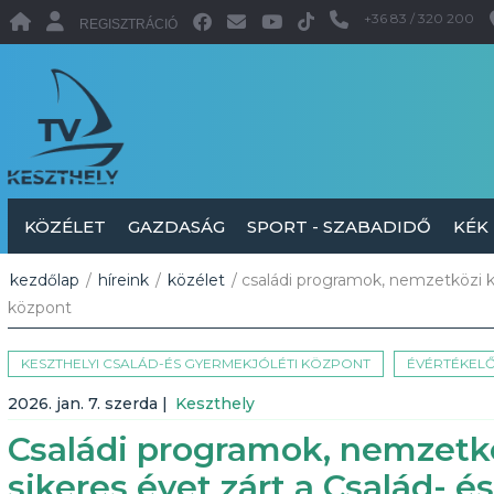
+36 83 / 320 200
REGISZTRÁCIÓ
KÖZÉLET
GAZDASÁG
SPORT - SZABADIDŐ
KÉK
kezdőlap
/
híreink
/
közélet
/ családi programok, nemzetközi ka
központ
KESZTHELYI CSALÁD-ÉS GYERMEKJÓLÉTI KÖZPONT
ÉVÉRTÉKEL
2026. jan. 7. szerda
|
Keszthely
Családi programok, nemzetkö
sikeres évet zárt a Család- 