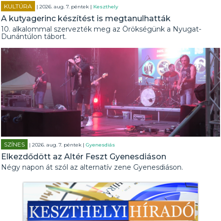
KULTÚRA
| 2026. aug. 7. péntek |
Keszthely
A kutyagerinc készítést is megtanulhatták
10. alkalommal szervezték meg az Örökségünk a Nyugat-
Dunántúlon tábort.
SZÍNES
| 2026. aug. 7. péntek |
Gyenesdiás
Elkezdődött az Altér Feszt Gyenesdiáson
Négy napon át szól az alternatív zene Gyenesdiáson.