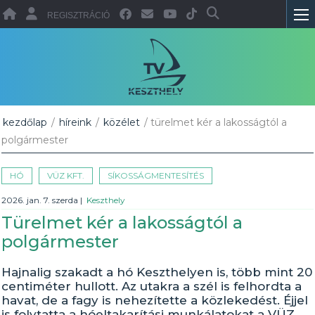
REGISZTRÁCIÓ
kezdőlap
/
híreink
/
közélet
/ türelmet kér a lakosságtól a
polgármester
HÓ
VÜZ KFT.
SÍKOSSÁGMENTESÍTÉS
2026. jan. 7. szerda
|
Keszthely
Türelmet kér a lakosságtól a
polgármester
Hajnalig szakadt a hó Keszthelyen is, több mint 20
centiméter hullott. Az utakra a szél is felhordta a
havat, de a fagy is nehezítette a közlekedést. Éjjel
is folytatta a hóeltakarítási munkálatokat a VÜZ