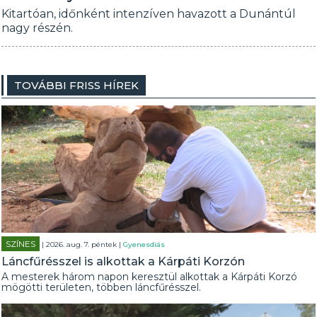
Kitartóan, időnként intenzíven havazott a Dunántúl
nagy részén.
TOVÁBBI FRISS HÍREK
SZÍNES
| 2026. aug. 7. péntek |
Gyenesdiás
Láncfűrésszel is alkottak a Kárpáti Korzón
A mesterek három napon keresztül alkottak a Kárpáti Korzó
mögötti területen, többen láncfűrésszel.