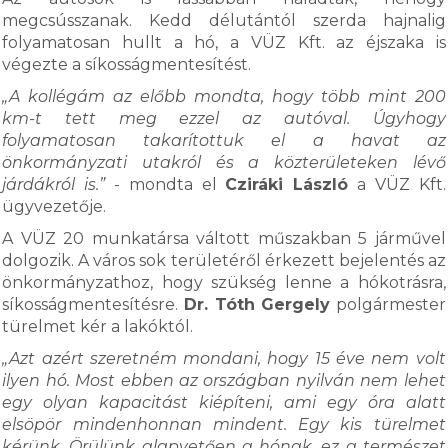
megcsússzanak. Kedd délutántól szerda hajnalig
folyamatosan hullt a hó, a VÜZ Kft. az éjszaka is
végezte a síkosságmentesítést.
„A kollégám az előbb mondta, hogy több mint 200
km-t tett meg ezzel az autóval. Úgyhogy
folyamatosan takarítottuk el a havat az
önkormányzati utakról és a közterületeken lévő
járdákról is.”
- mondta el
Cziráki László
a VÜZ Kft.
ügyvezetője.
A VÜZ 20 munkatársa váltott műszakban 5 járművel
dolgozik. A város sok területéről érkezett bejelentés az
önkormányzathoz, hogy szükség lenne a hókotrásra,
síkosságmentesítésre.
Dr. Tóth Gergely
polgármester
türelmet kér a lakóktól.
„Azt azért szeretném mondani, hogy 15 éve nem volt
ilyen hó. Most ebben az országban nyilván nem lehet
egy olyan kapacitást kiépíteni, ami egy óra alatt
elsöpör mindenhonnan mindent. Egy kis türelmet
kérünk. Örülünk alapvetően a hónak, ez a természet