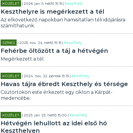
KÖZÉLET
| 2026. jan. 5. hétfő 19:15 |
Keszthely
Keszthelyre is megérkezett a tél
Az elkövetkező napokban hamisítatlan téli időjárásra
számíthatunk.
SZÍNES
| 2025. nov. 24. hétfő 19:15 |
Keszthely
Fehérbe öltözött a táj a hétvégén
Megérkezett a tél.
KÖZÉLET
| 2024. nov. 22. péntek 19:15 |
Keszthely
Havas tájra ébredt Keszthely és térsége
Csütörtökön este érkezett egy ciklon a Kárpát-
medencébe.
KÖZÉLET
| 2023. jan. 23. hétfő 15:00 |
Keszthely
Hétvégén lehullott az idei első hó
Keszthelyen