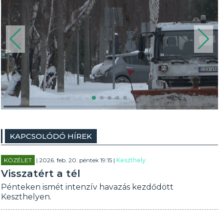
KAPCSOLÓDÓ HÍREK
KÖZÉLET
| 2026. feb. 20. péntek 19:15 |
Keszthely
Visszatért a tél
Pénteken ismét intenzív havazás kezdődött
Keszthelyen.