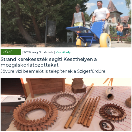
KÖZÉLET
| 2026. aug. 7. péntek |
Keszthely
Strand kerekesszék segíti Keszthelyen a
mozgáskorlátozottakat
Jövőre vízi beemelőt is telepítenek a Szigetfürdőre.