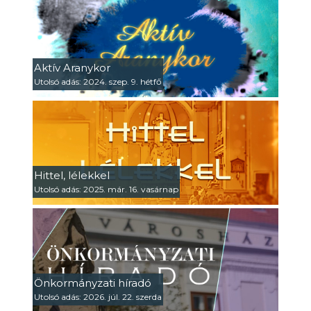
Aktív Aranykor
Utolsó adás: 2024. szep. 9. hétfő
Hittel, lélekkel
Utolsó adás: 2025. már. 16. vasárnap
Önkormányzati híradó
Utolsó adás: 2026. júl. 22. szerda