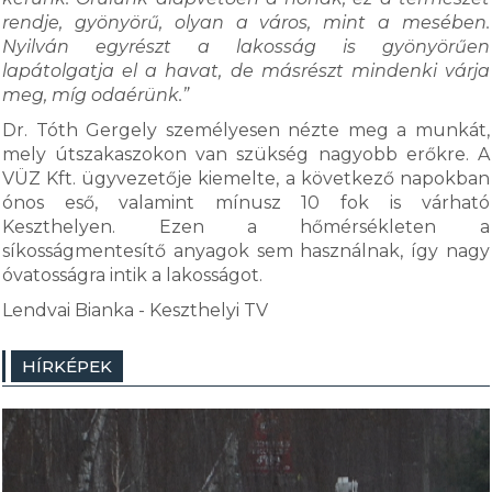
rendje, gyönyörű, olyan a város, mint a mesében.
Nyilván egyrészt a lakosság is gyönyörűen
lapátolgatja el a havat, de másrészt mindenki várja
meg, míg odaérünk.”
Dr. Tóth Gergely személyesen nézte meg a munkát,
mely útszakaszokon van szükség nagyobb erőkre. A
VÜZ Kft. ügyvezetője kiemelte, a következő napokban
ónos eső, valamint mínusz 10 fok is várható
Keszthelyen. Ezen a hőmérsékleten a
síkosságmentesítő anyagok sem használnak, így nagy
óvatosságra intik a lakosságot.
Lendvai Bianka - Keszthelyi TV
HÍRKÉPEK