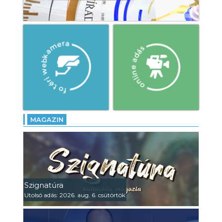
MAGAZIN
Szignatúra
Utolsó adás: 2026. aug. 6. csütörtök