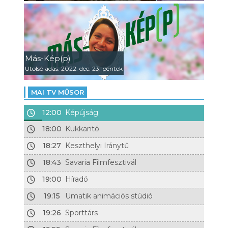
Más-Kép(p)
Utolsó adás: 2022. dec. 23. péntek
MAI TV MŰSOR
12:00
Képújság
18:00
Kukkantó
18:27
Keszthelyi Iránytű
18:43
Savaria Filmfesztivál
19:00
Híradó
19:15
Umatik animációs stúdió
19:26
Sporttárs