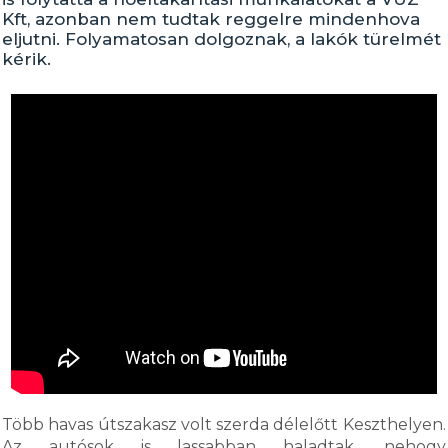
Kft, azonban nem tudtak reggelre mindenhova
eljutni. Folyamatosan dolgoznak, a lakók türelmét
kérik.
Több havas útszakasz volt szerda délelőtt Keszthelyen.
Az autósok is lassabban haladtak, nehogy