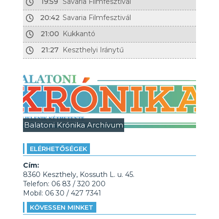
19:59
Savaria Filmfesztivál
20:42
Savaria Filmfesztivál
21:00
Kukkantó
21:27
Keszthelyi Iránytű
Balatoni Krónika Archívum
ELÉRHETŐSÉGEK
Cím:
8360 Keszthely, Kossuth L. u. 45.
Telefon: 06 83 / 320 200
Mobil: 06 30 / 427 7341
KÖVESSEN MINKET