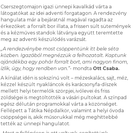
Cserszegtomajon igazi ünnepi kavalkád várta a
látogatókat az idei adventi forgatagon. A rendezvény
hangulata már a bejáratnál magával ragadta az
érkezőket: a forralt bor illata, a frissen sült sütemények
és a kézműves standok látványa együtt teremtette
meg az adventi készülődés varázsát.
„A rendezvénybe most csöppentünk itt bele séta
közben. Igazából megnézzük a felhozatalt. Kaptunk
ajándékba egy pohár forralt bort, ami nagyon finom,
ízlik, úgy, hogy rendben van.”
- mondta
Ott Csaba.
A kínálat idén is sokszínű volt – mézeskalács, sajt, méz,
kézzel készült nyakláncok és karácsonyfa-díszek
mellett helyi termelők szörpjei, ivólevei és friss
zöldségei is megtöltötték a vásári pultokat. A színpad
egész délután programokkal várta a közönséget.
Fellépett a Tátika Népdalkör, valamint a helyi óvoda
csöppségei is, akik műsorukkal még meghittebbé
tették az ünnepi hangulatot.