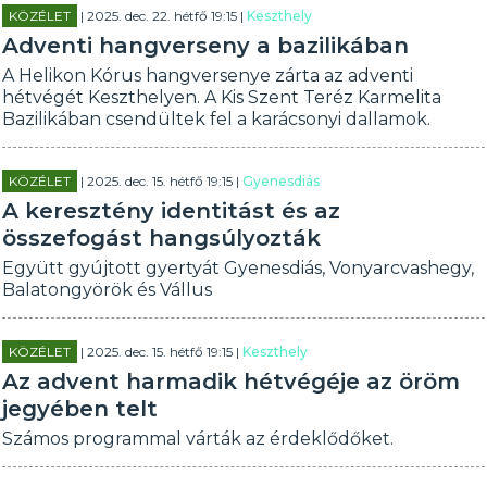
KÖZÉLET
| 2025. dec. 22. hétfő 19:15 |
Keszthely
Adventi hangverseny a bazilikában
A Helikon Kórus hangversenye zárta az adventi
hétvégét Keszthelyen. A Kis Szent Teréz Karmelita
Bazilikában csendültek fel a karácsonyi dallamok.
KÖZÉLET
| 2025. dec. 15. hétfő 19:15 |
Gyenesdiás
A keresztény identitást és az
összefogást hangsúlyozták
Együtt gyújtott gyertyát Gyenesdiás, Vonyarcvashegy,
Balatongyörök és Vállus
KÖZÉLET
| 2025. dec. 15. hétfő 19:15 |
Keszthely
Az advent harmadik hétvégéje az öröm
jegyében telt
Számos programmal várták az érdeklődőket.