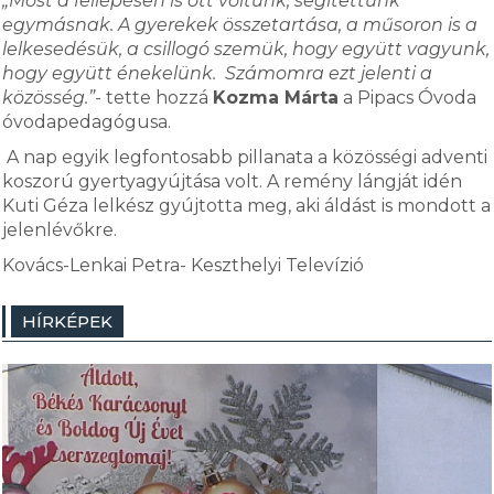
„Most a fellépésen is ott voltunk, segítettünk
egymásnak. A gyerekek összetartása, a műsoron is a
lelkesedésük, a csillogó szemük, hogy együtt vagyunk,
hogy együtt énekelünk. Számomra ezt jelenti a
közösség.”
- tette hozzá
Kozma Márta
a Pipacs Óvoda
óvodapedagógusa.
A nap egyik legfontosabb pillanata a közösségi adventi
koszorú gyertyagyújtása volt. A remény lángját idén
Kuti Géza lelkész gyújtotta meg, aki áldást is mondott a
jelenlévőkre.
Kovács-Lenkai Petra- Keszthelyi Televízió
HÍRKÉPEK