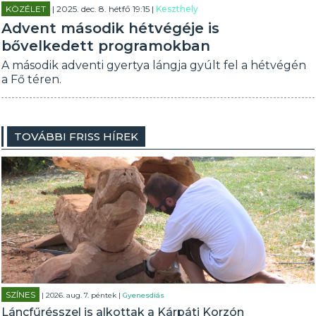
KÖZÉLET
| 2025. dec. 8. hétfő 19:15 |
Keszthely
Advent második hétvégéje is
bővelkedett programokban
A második adventi gyertya lángja gyúlt fel a hétvégén
a Fő téren.
TOVÁBBI FRISS HÍREK
SZÍNES
| 2026. aug. 7. péntek |
Gyenesdiás
Láncfűrésszel is alkottak a Kárpáti Korzón