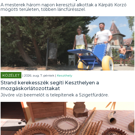
A mesterek három napon keresztül alkottak a Kárpáti Korzó
mögötti területen, többen láncfűrésszel.
KÖZÉLET
| 2026. aug. 7. péntek |
Keszthely
Strand kerekesszék segíti Keszthelyen a
mozgáskorlátozottakat
Jövőre vízi beemelőt is telepítenek a Szigetfürdőre.