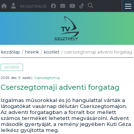
REGISZTRÁCIÓ
kezdőlap
/
híreink
/
közélet
/ cserszegtomaji adventi forgatag
ADVENT
2025. dec. 9. kedd
|
Cserszegtomaj
Cserszegtomaji adventi forgatag
Izgalmas műsorokkal és jó hangulattal várták a
látogatókat vasárnap délután Cserszegtomajon.
Az adventi forgatagban a forralt bor mellett
számos terméket lehetett megvásárolni. Advent
második gyertyáját, a remény jegyében Kuti Géza
lelkész gyújtotta meg.