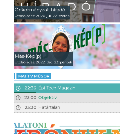
Önkormányzati híradó
Utolsó adás: 2026. júl. 22. szerda
Más-Kép(p)
Utolsó adás: 2022. dec. 23. péntek
MAI TV MŰSOR
22:36
Épí-Tech Magazin
23:00
Objektív
23:30
Határtalan