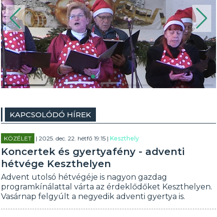
KAPCSOLÓDÓ HÍREK
KÖZÉLET
| 2025. dec. 22. hétfő 19:15 |
Keszthely
Koncertek és gyertyafény - adventi
hétvége Keszthelyen
Advent utolsó hétvégéje is nagyon gazdag
programkínálattal várta az érdeklődőket Keszthelyen.
Vasárnap felgyúlt a negyedik adventi gyertya is.