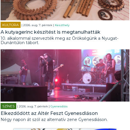
KULTÚRA
| 2026. aug. 7. péntek |
Keszthely
A kutyagerinc készítést is megtanulhatták
10. alkalommal szervezték meg az Örökségünk a Nyugat-
Dunántúlon tábort.
SZÍNES
| 2026. aug. 7. péntek |
Gyenesdiás
Elkezdődött az Altér Feszt Gyenesdiáson
Négy napon át szól az alternatív zene Gyenesdiáson.