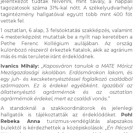
jelentkezőt tudtak felvenni, mint tavaly, a nappali
tagozatosok száma 31%-kal nőtt. A székelyudvarhelyi
tagintézmény hallgatóival együtt több mint 400 főt
vettek fel.
1 osztatlan, 6 alap, 3 felsőoktatási szakképzés, valamint
4 mesterképzést mutattak be a nyílt nap keretében a
Pethe Ferenc Kollégium aulájában. Az ország
különböző részeiről érkeztek fiatalok, akik az agrárium
más és más területei iránt érdeklődnek.
Ivanics Mihály:
„Kaposváron tanulok a MATE Móricz
Mezőgazdasági iskolában. Erdősmárokon lakom, és
egy juh- és kecsketenyésztéssel foglalkozó családból
származom. Ez is érdekel egyébként. Igazából az
állattenyésztő agrármérnök és az osztatlan
agrármérnök érdekel, mert ez családi vonás.”
A standoknál a szakkoordinátorok és jelenlegi
hallgatók is tájékoztatták az érdeklődőket.
Pohl
Rebeka Anna
turizmus-vendéglátás alapszakos
bulektől is kérdezhettek a középiskolások:
„Én Pécsről