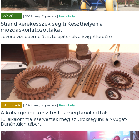
KÖZÉLET
| 2026. aug. 7. péntek |
Keszthely
Strand kerekesszék segíti Keszthelyen a
mozgáskorlátozottakat
Jövőre vízi beemelőt is telepítenek a Szigetfürdőre.
KULTÚRA
| 2026. aug. 7. péntek |
Keszthely
A kutyagerinc készítést is megtanulhatták
10. alkalommal szervezték meg az Örökségünk a Nyugat-
Dunántúlon tábort.