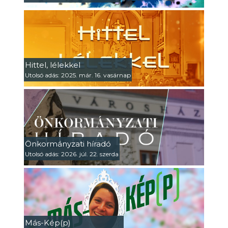
Hittel, lélekkel
Utolsó adás: 2025. már. 16. vasárnap
Önkormányzati híradó
Utolsó adás: 2026. júl. 22. szerda
Más-Kép(p)