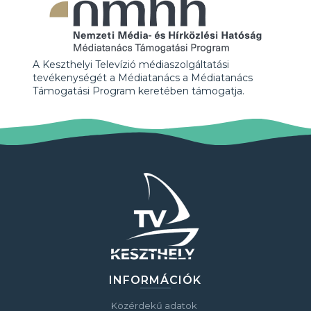
A Keszthelyi Televízió médiaszolgáltatási
tevékenységét a Médiatanács a Médiatanács
Támogatási Program keretében támogatja.
INFORMÁCIÓK
Közérdekű adatok