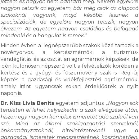
jöttem és nagyon nem bántam meg. Nekem egyelőre
nagyon tetszik az egyetem, bár még csak az alapozó
szakoknál vagyunk, majd később lesznek a
specializációk, de egyelőre nagyon tetszik, nagyon
élvezem. Az egyetem nagyon családias és befogadó
mindenki és a hangulat is remek.”
Minden évben a legnépszerűbb szakok közé tartozik a
növényorvos, a kertészmérnök, a turizmus-
vendéglátás, és az osztatlan agrármérnök képzések, de
idén különösen népszerű volt a felvételizők körében a
kertész és a gyógy- és fűszernövény szak is. Régi-új
képzés a gazdasági és vidékfejlesztési agrármérnök,
amely iránt ugyancsak sokan érdeklődtek a nyílt
napon is.
Dr. KIss Lívia Benita
egyetemi adjuntus:
„Nagyon sok
területen el lehet helyezkedni a szak elvégzése után,
hiszen egy nagyon komplex ismeretet adó szakról van
szó. Mind az állami szakigazgatási szerveknél,
önkormányzatoknál, hitelintézeteknél ugye a
gazdasági ismeretek megszerzésének köszönhetően.