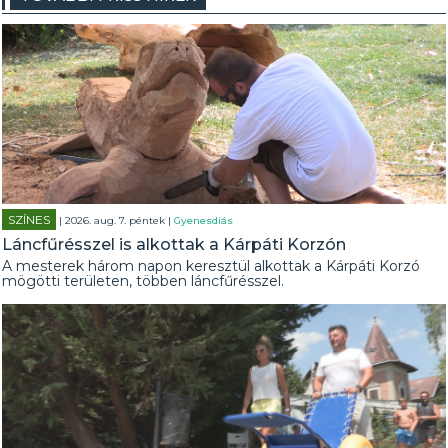
SZÍNES
| 2026. aug. 7. péntek |
Gyenesdiás
Láncfűrésszel is alkottak a Kárpáti Korzón
A mesterek három napon keresztül alkottak a Kárpáti Korzó
mögötti területen, többen láncfűrésszel.