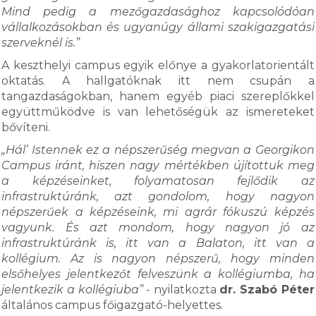
Mind pedig a mezőgazdasághoz kapcsolódóan
vállalkozásokban és ugyanúgy állami szakigazgatási
szerveknél is.”
A keszthelyi campus egyik előnye a gyakorlatorientált
oktatás. A hallgatóknak itt nem csupán a
tangazdaságokban, hanem egyéb piaci szereplőkkel
együttműködve is van lehetőségük az ismereteket
bővíteni.
„Hál’ Istennek ez a népszerűség megvan a Georgikon
Campus iránt, hiszen nagy mértékben újítottuk meg
a képzéseinket, folyamatosan fejlődik az
infrastruktúránk, azt gondolom, hogy nagyon
népszerűek a képzéseink, mi agrár fókuszú képzés
vagyunk. És azt mondom, hogy nagyon jó az
infrastruktúránk is, itt van a Balaton, itt van a
kollégium. Az is nagyon népszerű, hogy minden
elsőhelyes jelentkezőt felveszünk a kollégiumba, ha
jelentkezik a kollégiuba”
- nyilatkozta
dr. Szabó Péter
általános campus főigazgató-helyettes.