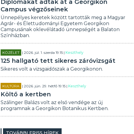
Diplomákat adtak át a Georgikon
Campus végzőseinek
Ünnepélyes keretek között tartották meg a Magyar
Agrár- és Élettudományi Egyetem Georgikon
Campusának oklevélátadó ünnepségét a Balaton
Színházban.
KÖZÉLET
| 2026. júl. 1. szerda 19:15 |
Keszthely
125 hallgató tett sikeres záróvizsgát
Sikeres volt a vizsgaidőszak a Georgikonon.
KULTÚRA
| 2026. jún. 29. hétfő 19:15 |
Keszthely
Költő a kertben
Szálinger Balázs volt az első vendége az új
programnak a Georgikon Botanikus Kertben.
TOVÁBBI FRISS HÍREK