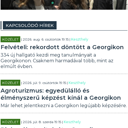
KAPCSOLÓDÓ HÍREK
KÖZÉLET
| 2026. aug. 6. csütörtök 19:15 |
Keszthely
Felvételi: rekordott döntött a Georgikon
334 új hallgató kezdi meg tanulmányait a
Georgikonon. Csaknem harmadával több, mint az
elmúlt évben.
KÖZÉLET
| 2026. júl. 9. csütörtök 19:15 |
Keszthely
Agroturizmus: egyedülálló és
élményszerű képzést kínál a Georgikon
Már lehet jelentkezni a Georgikon legújabb képzésére.
KÖZÉLET
| 2026. júl. 8. szerda 19:15 |
Keszthely