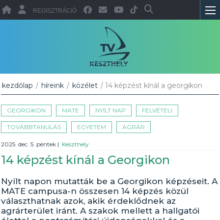
REGISZTRÁCIÓ
kezdőlap
/
híreink
/
közélet
/ 14 képzést kínál a georgikon
GEORGIKON
MATE
NYÍLT NAP
FELVÉTELI
TOVÁBBTANULÁS
EGYETEM
AGRÁR
2025. dec. 5. péntek
|
Keszthely
14 képzést kínál a Georgikon
Nyílt napon mutatták be a Georgikon képzéseit. A
MATE campusa-n összesen 14 képzés közül
választhatnak azok, akik érdeklődnek az
agrárterület iránt. A szakok mellett a hallgatói