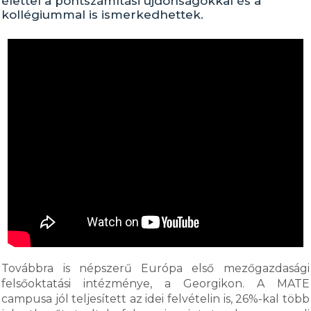
élettel a pontszámítási újdonságokkal és a
kollégiummal is ismerkedhettek.
Továbbra is népszerű Európa első mezőgazdasági
felsőoktatási intézménye, a Georgikon. A MATE
campusa jól teljesített az idei felvételin is, 26%-kal több