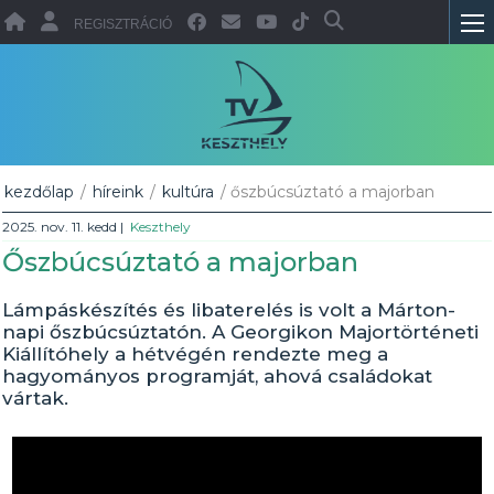
REGISZTRÁCIÓ
kezdőlap
/
híreink
/
kultúra
/ őszbúcsúztató a majorban
2025. nov. 11. kedd
|
Keszthely
Őszbúcsúztató a majorban
Lámpáskészítés és libaterelés is volt a Márton-
napi őszbúcsúztatón. A Georgikon Majortörténeti
Kiállítóhely a hétvégén rendezte meg a
hagyományos programját, ahová családokat
vártak.