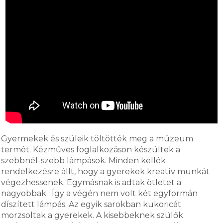
Gyermekek és szüleik töltötték meg a múzeum
termét. Kézműves foglalkozáson készültek a
szebbnél-szebb lámpások. Minden kellék
rendelkezésre állt, hogy a gyerekek kreatív munkát
végezhessenek. Egymásnak is adtak ötletet a
nagyobbak. Így a végén nem volt két egyformán
díszített lámpás. Az egyik sarokban kukoricát
morzsoltak a gyerekek. A kisebbeknek szülők