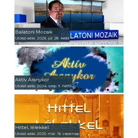
Balatoni Mozaik
Utolsó adás: 2026. júl. 28. kedd
Aktív Aranykor
Utolsó adás: 2024. szep. 9. hétfő
Hittel, lélekkel
Utolsó adás: 2025. már. 16. vasárnap