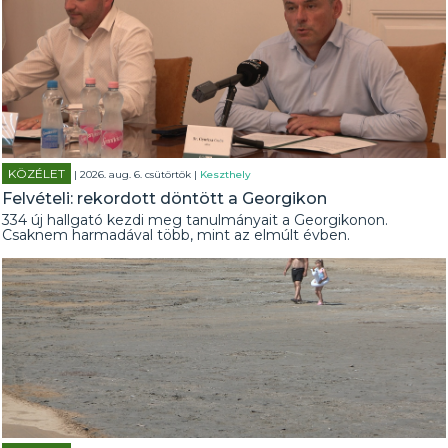
KÖZÉLET
| 2026. aug. 6. csütörtök |
Keszthely
Felvételi: rekordott döntött a Georgikon
334 új hallgató kezdi meg tanulmányait a Georgikonon.
Csaknem harmadával több, mint az elmúlt évben.