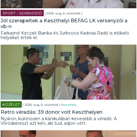
SPORT - SZABADIDŐ
| 2026. aug. 6. csütörtök |
Jól szerepeltek a Keszthelyi BEFAG LK versenyzői a
vb-n
Farkasné Keczeli Bianka és Jurkovics Kadosa Radó is előkelő
helyeket értek el.
KÖZÉLET
| 2026. aug. 6. csütörtök |
Keszthely
Retro véradás: 39 donor volt Keszthelyen
Nyáron, különösen a kánikulában kevesebb a véradó. A
Vöröskereszt azt kéri, aki tud, adjon vért.