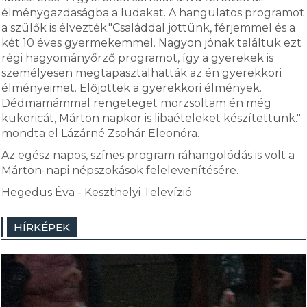
élménygazdaságba a ludakat. A hangulatos programot
a szülők is élvezték."Családdal jöttünk, férjemmel és a
két 10 éves gyermekemmel. Nagyon jónak találtuk ezt
régi hagyományőrző programot, így a gyerekek is
személyesen megtapasztalhatták az én gyerekkori
élményeimet. Előjöttek a gyerekkori élmények.
Dédmamámmal rengeteget morzsoltam én még
kukoricát, Márton napkor is libaételeket készítettünk."
mondta el Lázárné Zsohár Eleonóra.
Az egész napos, színes program ráhangolódás is volt a
Márton-napi népszokások felelevenítésére.
Hegedüs Éva - Keszthelyi Televízió
HÍRKÉPEK