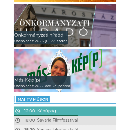
Önkormányzati híradó
Utolsó adás: 2026. júl. 22. szerda
Más-Kép(p)
Utolsó adás: 2022. dec. 23. péntek
MAI TV MŰSOR
12:00
Képújság
18:00
Savaria Filmfesztivál
18:29
Savaria Filmfesztivál