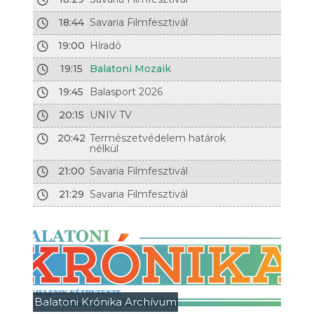
18:44
Savaria Filmfesztivál
19:00
Híradó
19:15
Balatoni Mozaik
19:45
Balasport 2026
20:15
UNIV TV
20:42
Természetvédelem határok
nélkül
21:00
Savaria Filmfesztivál
21:29
Savaria Filmfesztivál
Balatoni Krónika Archívum