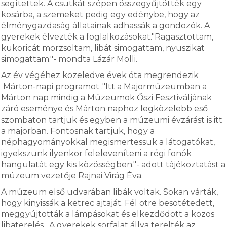
segítettek. A csutkát szépen összegyűjtötték egy
kosárba, a szemeket pedig egy edénybe, hogy az
élménygazdaság állatainak adhassák a gondozók. A
gyerekek élvezték a foglalkozásokat."Ragasztottam,
kukoricát morzsoltam, libát simogattam, nyuszikat
simogattam."- mondta Lázár Molli.
Az év végéhez közeledve évek óta megrendezik
Márton-napi programot ."Itt a Majormúzeumban a
Márton nap mindig a Múzeumok Őszi Fesztiváljának
záró eseménye és Márton naphoz legközelebb eső
szombaton tartjuk és egyben a múzeumi évzárást is itt
a majorban. Fontosnak tartjuk, hogy a
néphagyományokkal megismertessük a látogatókat,
igyekszünk ilyenkor feleleveníteni a régi fonók
hangulatát egy kis közösségben."- adott tájékoztatást a
múzeum vezetője Rajnai Virág Éva.
A múzeum első udvarában libák voltak. Sokan várták,
hogy kinyissák a ketrec ajtaját. Fél ötre besötétedett,
meggyújtották a lámpásokat és elkezdődött a közös
libaterelés. A gyerekek sorfalat állva terelték az