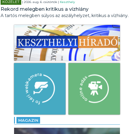
KÖZÉLET
| 2026. aug. 6. csütörtök |
Keszthely
Rekord melegben kritikus a vízhiány
A tartós melegben súlyos az aszályhelyzet, kritikus a vízhiány.
MAGAZIN