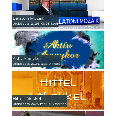
Balatoni Mozaik
Utolsó adás: 2026. júl. 28. kedd
Aktív Aranykor
Utolsó adás: 2024. szep. 9. hétfő
Hittel, lélekkel
Utolsó adás: 2025. már. 16. vasárnap