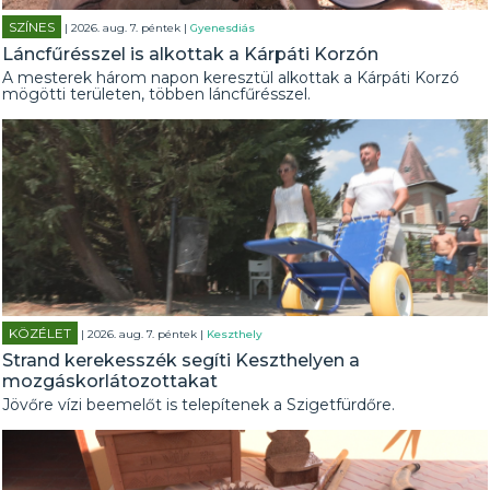
SZÍNES
| 2026. aug. 7. péntek |
Gyenesdiás
Láncfűrésszel is alkottak a Kárpáti Korzón
A mesterek három napon keresztül alkottak a Kárpáti Korzó
mögötti területen, többen láncfűrésszel.
KÖZÉLET
| 2026. aug. 7. péntek |
Keszthely
Strand kerekesszék segíti Keszthelyen a
mozgáskorlátozottakat
Jövőre vízi beemelőt is telepítenek a Szigetfürdőre.