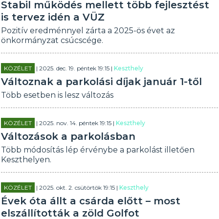
Stabil működés mellett több fejlesztést
is tervez idén a VÜZ
Pozitív eredménnyel zárta a 2025-ös évet az
önkormányzat csúcscége.
KÖZÉLET
| 2025. dec. 19. péntek 19:15 |
Keszthely
Változnak a parkolási díjak január 1-től
Több esetben is lesz változás
KÖZÉLET
| 2025. nov. 14. péntek 19:15 |
Keszthely
Változások a parkolásban
Több módosítás lép érvénybe a parkolást illetően
Keszthelyen.
KÖZÉLET
| 2025. okt. 2. csütörtök 19:15 |
Keszthely
Évek óta állt a csárda előtt – most
elszállították a zöld Golfot