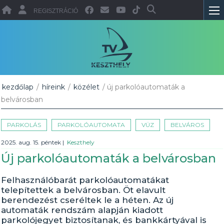
REGISZTRÁCIÓ
kezdőlap
/
híreink
/
közélet
/ új parkolóautomaták a
belvárosban
PARKOLÁS
PARKOLÓAUTOMATA
VÜZ
BELVÁROS
2025. aug. 15. péntek
|
Keszthely
Új parkolóautomaták a belvárosban
Felhasználóbarát parkolóautomatákat
telepítettek a belvárosban. Öt elavult
berendezést cseréltek le a héten. Az új
automaták rendszám alapján kiadott
parkolójegyet biztosítanak, és bankkártyával is