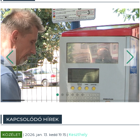
KAPCSOLÓDÓ HÍREK
KÖZÉLET
| 2026. jan. 13. kedd 19:15 |
Keszthely