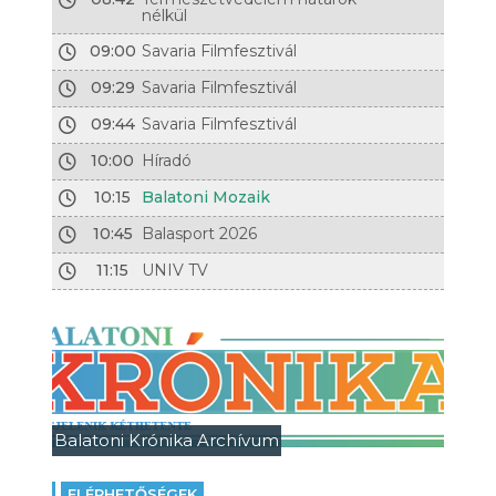
nélkül
09:00
Savaria Filmfesztivál
09:29
Savaria Filmfesztivál
09:44
Savaria Filmfesztivál
10:00
Híradó
10:15
Balatoni Mozaik
10:45
Balasport 2026
11:15
UNIV TV
Balatoni Krónika Archívum
ELÉRHETŐSÉGEK