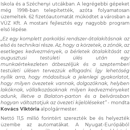
Iskola és a Széchenyi utcákban. A legrégebbi gépeket
még 1998-ban telepítették, azóta folyamatosan
üzemeltek. 62 fizetőautomatát működtet a városban a
VÜZ Kft. A mostani fejlesztés egy nagyobb program
első lépése.
„Ez egy komplett parkolási rendszer-átalakításnak az
első és technikai része. Az, hogy a körzetek, a zónák, az
esetleges kedvezmények, a bérletek átalakítását az
augusztusi testületi ülés után egy
munkaértekezleten átbeszéljük és a szeptemberi
testületi ülésen tervezzük elfogadni. Így lehetőség
nyílik arra, hogy módosítsuk a jelenlegi gyakorlatot,
hogy milyen övezetek vannak, dolgozóknak, helyben
lakóknak, vállalkozásoknak milyen kedvezményeket
adunk, illetve a Balaton-parton és a belvárosban
hogyan változtatjuk az övezeti kijelöléseket”
- mondta
Kovács Viktória
alpolgármester.
Nettó 11,5 millió forintért szerezték be és helyezték
üzembe az automatákat. A Nyugat-Európából