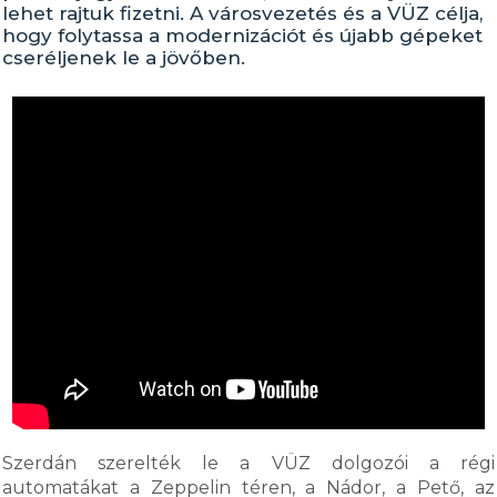
lehet rajtuk fizetni. A városvezetés és a VÜZ célja,
hogy folytassa a modernizációt és újabb gépeket
cseréljenek le a jövőben.
Szerdán szerelték le a VÜZ dolgozói a régi
automatákat a Zeppelin téren, a Nádor, a Pető, az