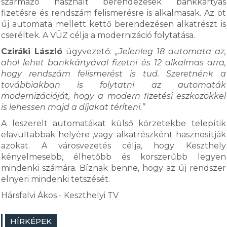
származó használt berendezések bankkártyás
fizetésre és rendszám felismerésre is alkalmasak. Az öt
új automata mellett kettő berendezésen alkatrészt is
cseréltek. A VÜZ célja a modernizáció folytatása.
Cziráki László
ügyvezető:
„Jelenleg 18 automata az,
ahol lehet bankkártyával fizetni és 12 alkalmas arra,
hogy rendszám felismerést is tud. Szeretnénk a
továbbiakban is folytatni az automaták
modernizációját, hogy a modern fizetési eszközökkel
is lehessen majd a díjakat téríteni.”
A leszerelt automatákat külső körzetekbe telepítik
elavultabbak helyére ,vagy alkatrészként hasznosítják
azokat. A városvezetés célja, hogy Keszthely
kényelmesebb, élhetőbb és korszerűbb legyen
mindenki számára. Bíznak benne, hogy az új rendszer
elnyeri mindenki tetszését.
Hársfalvi Ákos - Keszthelyi TV
HÍRKÉPEK