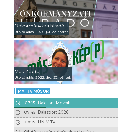
Önkormányzati híradó
Utolsó adás: 2026. júl. 22. szerda
Más-Kép(p)
Utolsó adás: 2022. dec. 23. péntek
MAI TV MŰSOR
07:15
Balatoni Mozaik
07:45
Balasport 2026
08:15
UNIV TV
08:42
Természetvédelem határok