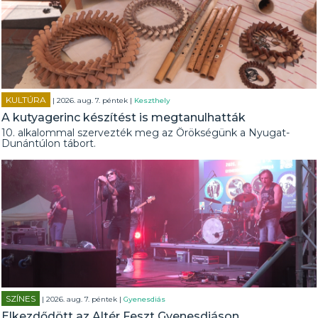
KULTÚRA
| 2026. aug. 7. péntek |
Keszthely
A kutyagerinc készítést is megtanulhatták
10. alkalommal szervezték meg az Örökségünk a Nyugat-
Dunántúlon tábort.
SZÍNES
| 2026. aug. 7. péntek |
Gyenesdiás
Elkezdődött az Altér Feszt Gyenesdiáson