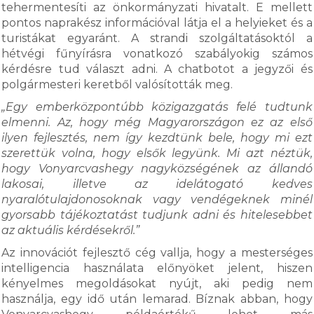
tehermentesíti az önkormányzati hivatalt. E mellett
pontos naprakész információval látja el a helyieket és a
turistákat egyaránt. A strandi szolgáltatásoktól a
hétvégi fűnyírásra vonatkozó szabályokig számos
kérdésre tud választ adni. A chatbotot a jegyzői és
polgármesteri keretből valósították meg.
„Egy emberközpontúbb közigazgatás felé tudtunk
elmenni. Az, hogy még Magyarországon ez az első
ilyen fejlesztés, nem így kezdtünk bele, hogy mi ezt
szerettük volna, hogy elsők legyünk. Mi azt néztük,
hogy Vonyarcvashegy nagyközségének az állandó
lakosai, illetve az idelátogató kedves
nyaralótulajdonosoknak vagy vendégeknek minél
gyorsabb tájékoztatást tudjunk adni és hitelesebbet
az aktuális kérdésekről.”
Az innovációt fejlesztő cég vallja, hogy a mesterséges
intelligencia használata előnyöket jelent, hiszen
kényelmes megoldásokat nyújt, aki pedig nem
használja, egy idő után lemarad. Bíznak abban, hogy