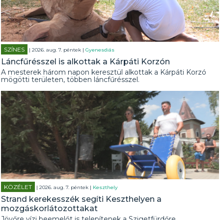
SZÍNES
| 2026. aug. 7. péntek |
Gyenesdiás
Láncfűrésszel is alkottak a Kárpáti Korzón
A mesterek három napon keresztül alkottak a Kárpáti Korzó
mögötti területen, többen láncfűrésszel.
KÖZÉLET
| 2026. aug. 7. péntek |
Keszthely
Strand kerekesszék segíti Keszthelyen a
mozgáskorlátozottakat
Jövőre vízi beemelőt is telepítenek a Szigetfürdőre.