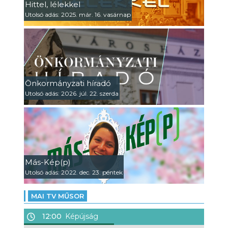
Hittel, lélekkel
Utolsó adás: 2025. már. 16. vasárnap
Önkormányzati híradó
Utolsó adás: 2026. júl. 22. szerda
Más-Kép(p)
Utolsó adás: 2022. dec. 23. péntek
MAI TV MŰSOR
12:00
Képújság