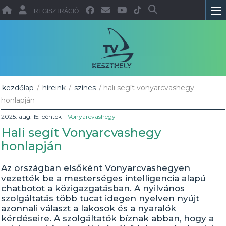
REGISZTRÁCIÓ
kezdőlap
/
híreink
/
színes
/ hali segít vonyarcvashegy
honlapján
2025. aug. 15. péntek
|
Vonyarcvashegy
Hali segít Vonyarcvashegy
honlapján
Az országban elsőként Vonyarcvashegyen
vezették be a mesterséges intelligencia alapú
chatbotot a közigazgatásban. A nyilvános
szolgáltatás több tucat idegen nyelven nyújt
azonnali választ a lakosok és a nyaralók
kérdéseire. A szolgáltatók bíznak abban, hogy a