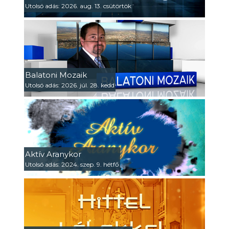
Utolsó adás: 2026. aug. 13. csütörtök
Balatoni Mozaik
Utolsó adás: 2026. júl. 28. kedd
Aktív Aranykor
Utolsó adás: 2024. szep. 9. hétfő