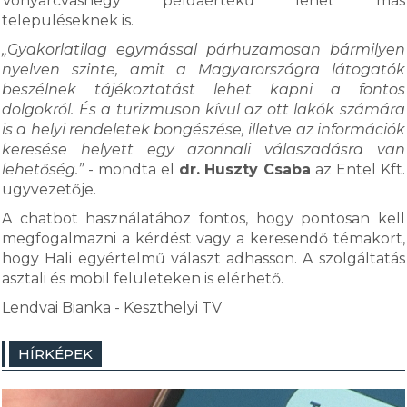
Vonyarcvashegy példaértékű lehet más
településeknek is.
„Gyakorlatilag egymással párhuzamosan bármilyen
nyelven szinte, amit a Magyarországra látogatók
beszélnek tájékoztatást lehet kapni a fontos
dolgokról. És a turizmuson kívül az ott lakók számára
is a helyi rendeletek böngészése, illetve az információk
keresése helyett egy azonnali válaszadásra van
lehetőség.”
- mondta el
dr. Huszty Csaba
az Entel Kft.
ügyvezetője.
A chatbot használatához fontos, hogy pontosan kell
megfogalmazni a kérdést vagy a keresendő témakört,
hogy Hali egyértelmű választ adhasson. A szolgáltatás
asztali és mobil felületeken is elérhető.
Lendvai Bianka - Keszthelyi TV
HÍRKÉPEK