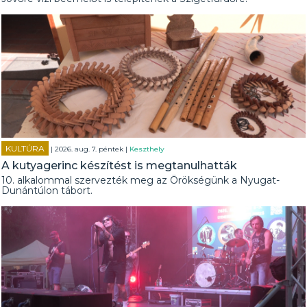
KULTÚRA
| 2026. aug. 7. péntek |
Keszthely
A kutyagerinc készítést is megtanulhatták
10. alkalommal szervezték meg az Örökségünk a Nyugat-
Dunántúlon tábort.