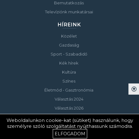
Bemutatkozás
Televíziónk munkatársai
HÍREINK
Közélet
Gazdaság
Sport - Szabadidő
Kék hírek
Kultúra
Színes
Életmód - Gasztronómia
Választás 2024
Választás 2026
Weboldalunkon cookie-kat (sütiket) használunk, hogy
személyre szóló szolgáltatást nyújthassunk számodra.
© Copyright 2023 Keszthelyi Televízió
ELFOGADOM