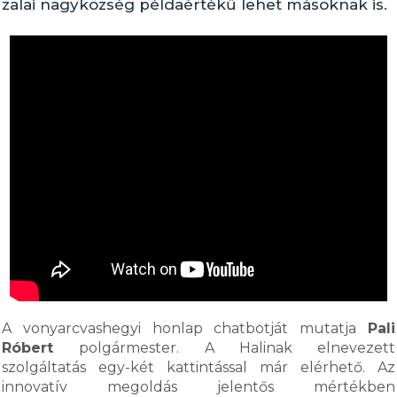
zalai nagyközség példaértékű lehet másoknak is.
A vonyarcvashegyi honlap chatbotját mutatja
Pali
Róbert
polgármester. A Halinak elnevezett
szolgáltatás egy-két kattintással már elérhető. Az
innovatív megoldás jelentős mértékben