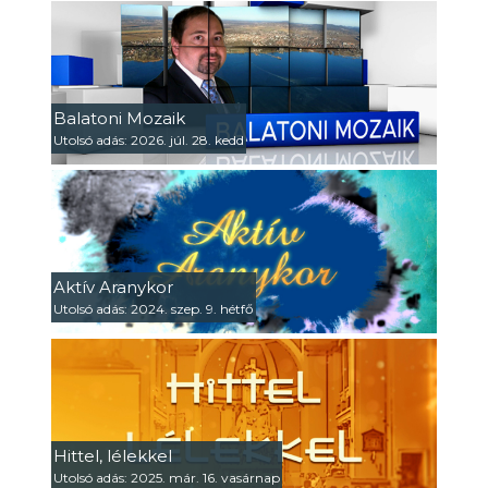
Balatoni Mozaik
Utolsó adás: 2026. júl. 28. kedd
Aktív Aranykor
Utolsó adás: 2024. szep. 9. hétfő
Hittel, lélekkel
Utolsó adás: 2025. már. 16. vasárnap