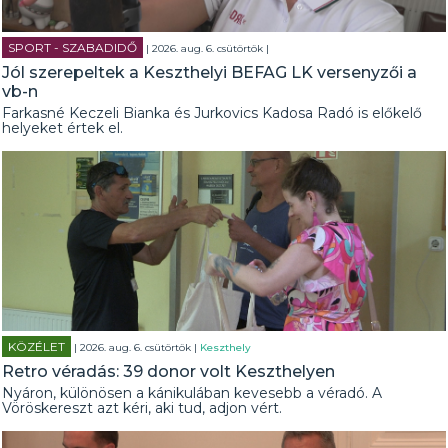
SPORT - SZABADIDŐ
| 2026. aug. 6. csütörtök |
Jól szerepeltek a Keszthelyi BEFAG LK versenyzői a
vb-n
Farkasné Keczeli Bianka és Jurkovics Kadosa Radó is előkelő
helyeket értek el.
KÖZÉLET
| 2026. aug. 6. csütörtök |
Keszthely
Retro véradás: 39 donor volt Keszthelyen
Nyáron, különösen a kánikulában kevesebb a véradó. A
Vöröskereszt azt kéri, aki tud, adjon vért.