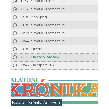
11:37
Savaria Filmfesztivál
11:57
Savaria Filmfesztivál
12:00
Képújság
18:00
Savaria Filmfesztivál
18:29
Savaria Filmfesztivál
18:44
Savaria Filmfesztivál
19:00
Híradó
19:15
Balatoni Mozaik
19:45
Balasport 2026
Balatoni Krónika Archívum