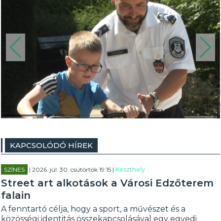
KAPCSOLÓDÓ HÍREK
SZÍNES
| 2026. júl. 30. csütörtök 19:15 |
Keszthely
Street art alkotások a Városi Edzőterem
falain
A fenntartó célja, hogy a sport, a művészet és a
közösségi identitás összekapcsolásával egy egyedi