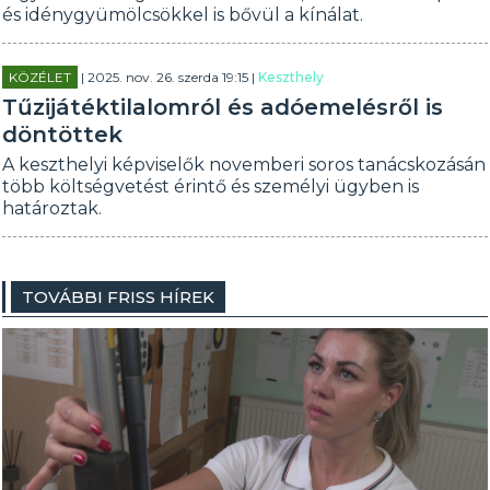
és idénygyümölcsökkel is bővül a kínálat.
KÖZÉLET
| 2025. nov. 26. szerda 19:15 |
Keszthely
Tűzijátéktilalomról és adóemelésről is
döntöttek
A keszthelyi képviselők novemberi soros tanácskozásán
több költségvetést érintő és személyi ügyben is
határoztak.
TOVÁBBI FRISS HÍREK