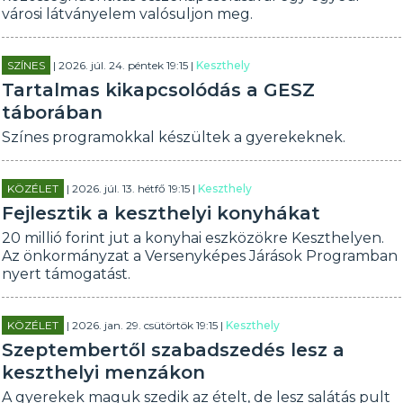
városi látványelem valósuljon meg.
SZÍNES
| 2026. júl. 24. péntek 19:15 |
Keszthely
Tartalmas kikapcsolódás a GESZ
táborában
Színes programokkal készültek a gyerekeknek.
KÖZÉLET
| 2026. júl. 13. hétfő 19:15 |
Keszthely
Fejlesztik a keszthelyi konyhákat
20 millió forint jut a konyhai eszközökre Keszthelyen.
Az önkormányzat a Versenyképes Járások Programban
nyert támogatást.
KÖZÉLET
| 2026. jan. 29. csütörtök 19:15 |
Keszthely
Szeptembertől szabadszedés lesz a
keszthelyi menzákon
A gyerekek maguk szedik az ételt, de lesz salátás pult