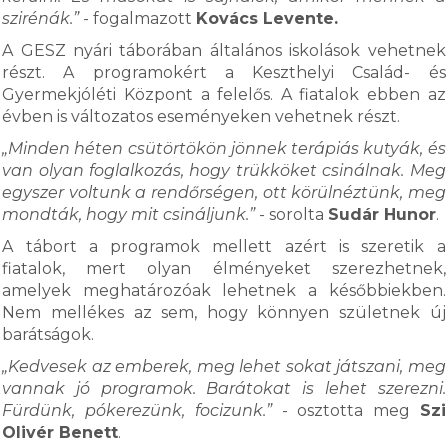
szirénák.”
- fogalmazott
Kovács Levente.
A GESZ nyári táborában általános iskolások vehetnek
részt. A programokért a Keszthelyi Család- és
Gyermekjóléti Központ a felelős. A fiatalok ebben az
évben is változatos eseményeken vehetnek részt.
„Minden héten csütörtökön jönnek terápiás kutyák, és
van olyan foglalkozás, hogy trükköket csinálnak. Meg
egyszer voltunk a rendőrségen, ott körülnéztünk, meg
mondták, hogy mit csináljunk.”
- sorolta
Sudár Hunor
.
A tábort a programok mellett azért is szeretik a
fiatalok, mert olyan élményeket szerezhetnek,
amelyek meghatározóak lehetnek a későbbiekben.
Nem mellékes az sem, hogy könnyen születnek új
barátságok.
„Kedvesek az emberek, meg lehet sokat játszani, meg
vannak jó programok. Barátokat is lehet szerezni.
Fürdünk, pókerezünk, focizunk.”
- osztotta meg
Szi
Olivér Benett
.