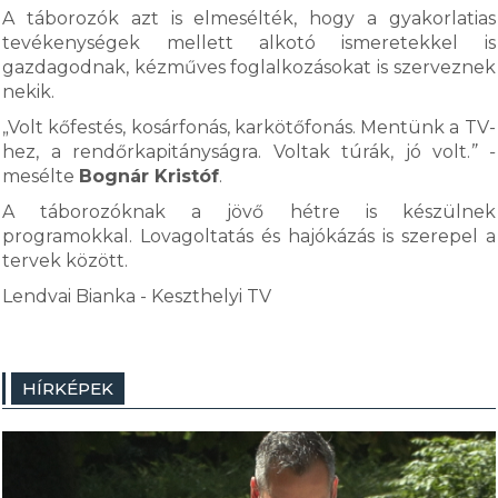
A táborozók azt is elmesélték, hogy a gyakorlatias
tevékenységek mellett alkotó ismeretekkel is
gazdagodnak, kézműves foglalkozásokat is szerveznek
nekik.
„Volt kőfestés, kosárfonás, karkötőfonás. Mentünk a TV-
hez, a rendőrkapitányságra. Voltak túrák, jó volt.
” -
mesélte
Bognár Kristóf
.
A táborozóknak a jövő hétre is készülnek
programokkal. Lovagoltatás és hajókázás is szerepel a
tervek között.
Lendvai Bianka - Keszthelyi TV
HÍRKÉPEK