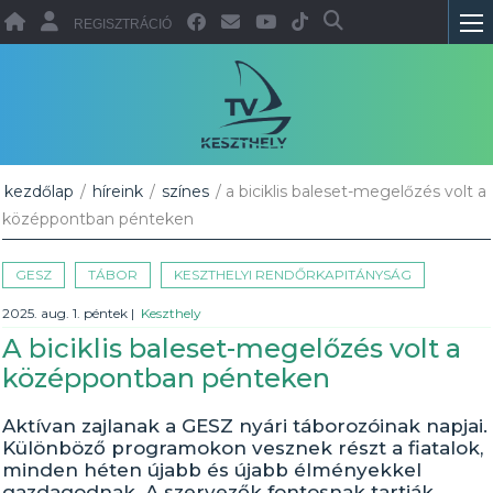
REGISZTRÁCIÓ
kezdőlap
/
híreink
/
színes
/ a biciklis baleset-megelőzés volt a
középpontban pénteken
GESZ
TÁBOR
KESZTHELYI RENDŐRKAPITÁNYSÁG
2025. aug. 1. péntek
|
Keszthely
A biciklis baleset-megelőzés volt a
középpontban pénteken
Aktívan zajlanak a GESZ nyári táborozóinak napjai.
Különböző programokon vesznek részt a fiatalok,
minden héten újabb és újabb élményekkel
gazdagodnak. A szervezők fontosnak tartják,