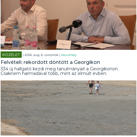
KÖZÉLET
| 2026. aug. 6. csütörtök |
Keszthely
Felvételi: rekordott döntött a Georgikon
334 új hallgató kezdi meg tanulmányait a Georgikonon.
Csaknem harmadával több, mint az elmúlt évben.