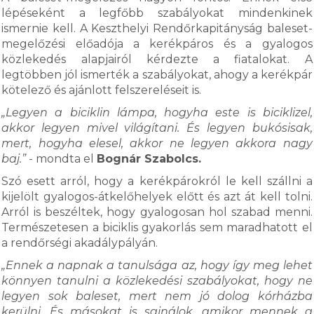
lépéseként a legfőbb szabályokat mindenkinek
ismernie kell. A Keszthelyi Rendőrkapitányság baleset-
megelőzési előadója a kerékpáros és a gyalogos
közlekedés alapjairól kérdezte a fiatalokat. A
legtöbben jól ismerték a szabályokat, ahogy a kerékpár
kötelező és ajánlott felszereléseit is.
„Legyen a biciklin lámpa, hogyha este is biciklizel,
akkor legyen mivel világítani. És legyen bukósisak,
mert, hogyha elesel, akkor ne legyen akkora nagy
baj.”
- mondta el
Bognár Szabolcs.
Szó esett arról, hogy a kerékpárokról le kell szállni a
kijelölt gyalogos-átkelőhelyek előtt és azt át kell tolni.
Arról is beszéltek, hogy gyalogosan hol szabad menni.
Természetesen a biciklis gyakorlás sem maradhatott el
a rendőrségi akadálypályán.
„Ennek a napnak a tanulsága az, hogy így meg lehet
könnyen tanulni a közlekedési szabályokat, hogy ne
legyen sok baleset, mert nem jó dolog kórházba
kerülni. És másokat is sajnálok, amikor mennek a