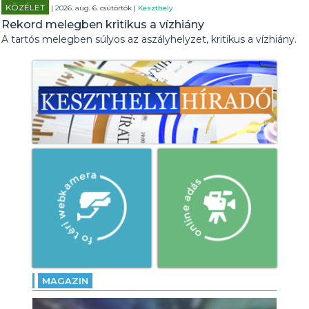
KÖZÉLET
| 2026. aug. 6. csütörtök |
Keszthely
Rekord melegben kritikus a vízhiány
A tartós melegben súlyos az aszályhelyzet, kritikus a vízhiány.
MAGAZIN