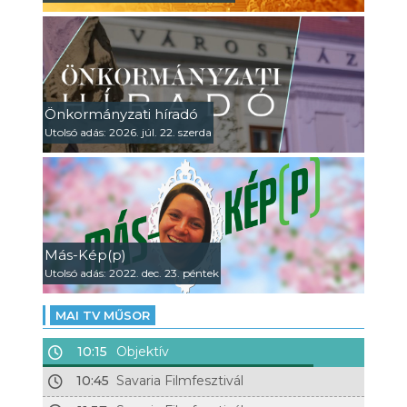
Önkormányzati híradó
Utolsó adás: 2026. júl. 22. szerda
Más-Kép(p)
Utolsó adás: 2022. dec. 23. péntek
MAI TV MŰSOR
10:15
Objektív
10:45
Savaria Filmfesztivál