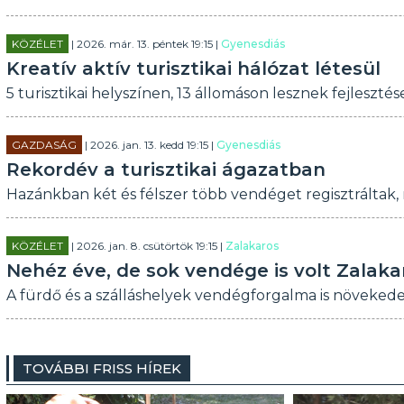
KÖZÉLET
| 2026. már. 13. péntek 19:15 |
Gyenesdiás
Kreatív aktív turisztikai hálózat létesül
5 turisztikai helyszínen, 13 állomáson lesznek fejleszté
GAZDASÁG
| 2026. jan. 13. kedd 19:15 |
Gyenesdiás
Rekordév a turisztikai ágazatban
Hazánkban két és félszer több vendéget regisztráltak,
KÖZÉLET
| 2026. jan. 8. csütörtök 19:15 |
Zalakaros
Nehéz éve, de sok vendége is volt Zalak
A fürdő és a szálláshelyek vendégforgalma is növekede
TOVÁBBI FRISS HÍREK