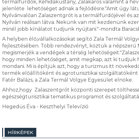
termálfürdők, Kehidakustány, Zalakaros valamint a héví
jelenléte lehetőséget adnak a fejlődésre."Amit úgy lá
Nyilvánvalóan Zalaszentgrót is a termálfürdőjével és a
Nyilván reálisan látva. Nekünk van mit kezdenünk ezen
minél jobb kínálatot tudjunk nyújtani."-mondta Baracs
A helyben élő,vállalkozásokat segítő Zala Termál Völg
fejlesztésében. Több rendezvényt, köztük a népszerű N
megismerjék a vendégek a térség lehetőségeit."Zalasz
hogy minden lehetőséget, amit megkap, azt ki tudjuk h
mondani. Mi is építjük azt, hogy a turizmus itt növeke
termék előállítóként és agroturisztikai szolgáltatóként
Fatér Balázs, a Zala Termál Völgye Egyesület elnöke.
Ahhoz,hogy Zalaszentgrót központi szerepet tölthessen
egészségturisztikai tematikus programot és szolgáltat
Hegedüs Éva - Keszthelyi Televízió
HÍRKÉPEK