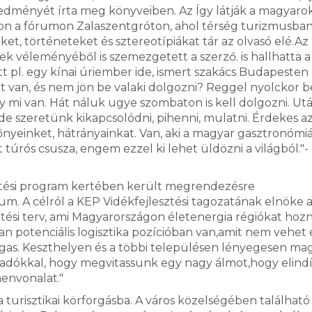
edményét írta meg könyveiben. Az Így látják a magyarok
on a fórumon Zalaszentgróton, ahol térség turizmusba
et, történeteket és sztereotípiákat tár az olvasó elé.Az
k véleményéből is szemezgetett a szerző. is hallhatta a
 pl. egy kínai úriember ide, ismert szakács Budapesten 
van, és nem jön be valaki dolgozni? Reggel nyolckor b
 mi van. Hát náluk ugye szombaton is kell dolgozni. Ut
de szeretünk kikapcsolódni, pihenni, mulatni. Érdekes a
yeinket, hátrányainkat. Van, aki a magyar gasztronómi
 túrós csusza, engem ezzel ki lehet üldözni a világból."-
tési program kertében került megrendezésre
. A célról a KEP Vidékfejlesztési tagozatának elnöke 
tési terv, ami Magyarországon életenergia régiókat hoz
an potenciális logisztika pozícióban van,amit nem vehet e
gas. Keszthelyen és a többi településen lényegesen mag
csadókkal, hogy megvitassunk egy nagy álmot,hogy elind
envonalat."
turisztikai körforgásba. A város közelségében található