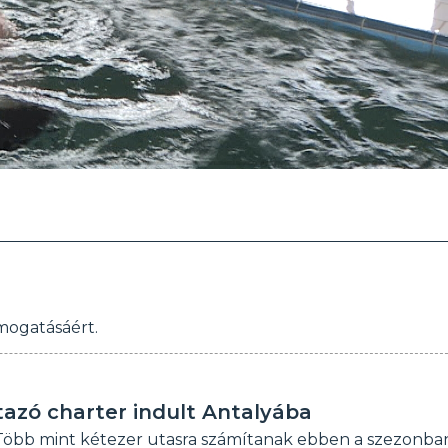
mogatásáért.
tazó charter indult Antalyába
. Több mint kétezer utasra számítanak ebben a szezonba