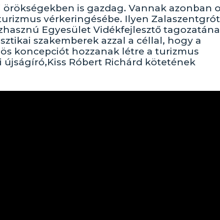
ti örökségekben is gazdag. Vannak azonban 
turizmus vérkeringésébe. Ilyen Zalaszentgrót
zhasznú Egyesület Vidékfejlesztő tagozatán
ztikai szakemberek azzal a céllal, hogy a
zös koncepciót hozzanak létre a turizmus
ai újságíró,Kiss Róbert Richárd kötetének