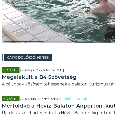
KAPCSOLÓDÓ HÍREK
KÖZÉLET
| 2026. júl. 23. csütörtök 19:15 |
Megalakult a B4 Szövetség
A cél, hogy közösen tehessenek a balatoni turizmus tá
KÖZÉLET
| 2026. jún. 15. hétfő 19:15 |
Sármellék-Zalavár
Mérföldkő a Hévíz-Balaton Airporton: kiu
Újra kiutazó charter indult a Hévíz-Balaton Airportról