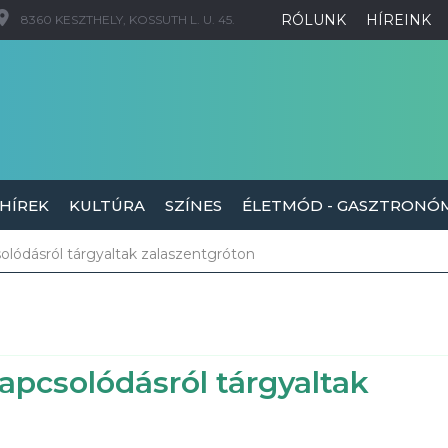
RÓLUNK
HÍREINK
8360 KESZTHELY, KOSSUTH L. U. 45.
 HÍREK
KULTÚRA
SZÍNES
ÉLETMÓD - GASZTRONÓ
olódásról tárgyaltak zalaszentgróton
apcsolódásról tárgyaltak