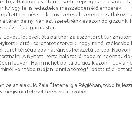
zi tó, a Balaton és a természeti szépségek és a szolgált
tunk,hogy fel is fedeztek a messzebben élő emberek.
z épített természeti környezetével szeretne csatlakozni
 a téren,de nyilván azt szeretnénk és azon dolgozunk, 
kai József polgármester.
ye Egyesület évek óta partner Zalaszentgrót turizmusá
yitott Porták sorozatot szerveik, hogy minél szélesebb
entgrót térsége egy hátrányos helyzetű térség. Nagyon 
asználni. A Nyitott Porta hálózatról több mindent tudo
dőben legyen. Harminchét porta dolgozik azon, hogy a he
 minél vonzóbb tudjon lenni a térség."- adott tájékoztatá
 be az alakuló Zala Életenergia Régióban, több fejleszt
ás megismertetését tervezik a jövőben.