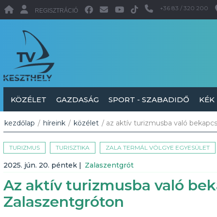
+36 83 / 320 200
REGISZTRÁCIÓ
KÖZÉLET
GAZDASÁG
SPORT - SZABADIDŐ
KÉK
kezdőlap
/
híreink
/
közélet
/ az aktív turizmusba való bekapcs
TURIZMUS
TURISZTIKA
ZALA TERMÁL VÖLGYE EGYESÜLET
2025. jún. 20. péntek
|
Zalaszentgrót
Az aktív turizmusba való bek
Zalaszentgróton