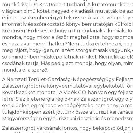
munkájával Dr. Kiss Róbert Richárd. A kutatómunka er
világban című kötet negyedik kiadását mutatták be az
érintett szakemberei gyűltek össze. A kötet vélemények
informatív és szórakoztató könyv bemutatóján külföldie
közönség."Érdekes az,hogy mit mondanak a kínaiak. Jött
mondta, hogy mikor először meghallotta, hogy szombat 
és haza akar menni hatkor?Nem tudta értelmezni, hogy
meg rájött, hogy igen, mi azért szorgalmasak vagyunk, 
sok mindenben másképp látnak minket. Kiemelik az előn
csodának tartja. Más pedig azt mondja, hogy olyan, mint
mondta el a szerző.
A Nemzeti Terület-Gazdaság-Népegészségügy Fejlesz
Zalaszentgróton a könyvbemutatóval egybekötött fórum
következőket mondta. "A Vidék GO-ban van egy fejlesz
létre. S az életenergia régióknak Zalaszentgrót egy oly
senki. Jelenleg sajnos a vendégéjszaka nem annyira ma
tulajdonképpen azért jöttünk össze a turisztikai taná
Magyarországon egy turisztikai desztinációs menedzsm
Zalaszentgrót városának fontos, hogy bekapcsolódjon a 