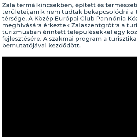
Zala termálkincsekben, épített és természe
területei,amik nem tudtak bekapcsolódni a 
térsége. A Közép Európai Club Pannónia Kö
meghívására érkeztek Zalaszentgrótra a turis
turizmusban érintett településekkel egy kö
fejlesztésére. A szakmai program a turisztik
bemutatójával kezdődött.