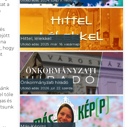
Utolsó adás: 2024. szep. 9. hétfő
at a
n
és
ejött
Hittel, lélekkel
ána
Utolsó adás: 2025. már. 16. vasárnap
z, hogy
át
a
Önkormányzati híradó
nánk
Utolsó adás: 2026. júl. 22. szerda
l tőle
as és
ítsunk
Más-Kép(p)