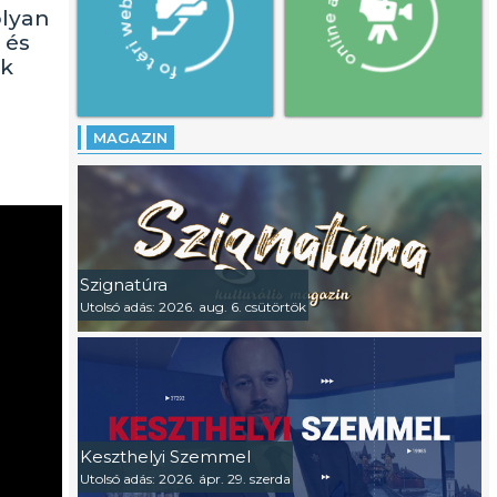
olyan
 és
ak
MAGAZIN
Szignatúra
Utolsó adás: 2026. aug. 6. csütörtök
Keszthelyi Szemmel
Utolsó adás: 2026. ápr. 29. szerda