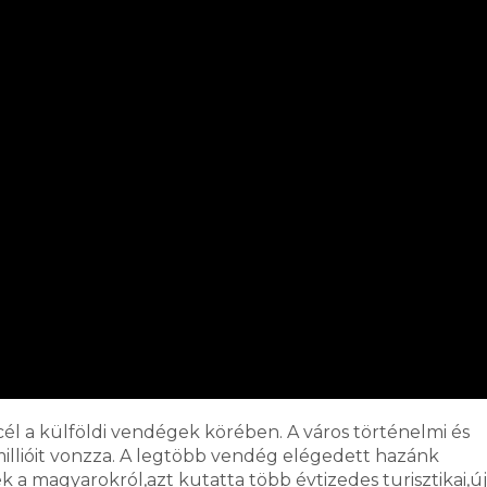
l a külföldi vendégek körében. A város történelmi és
millióit vonzza. A legtöbb vendég elégedett hazánk
 a magyarokról,azt kutatta több évtizedes turisztikai,új