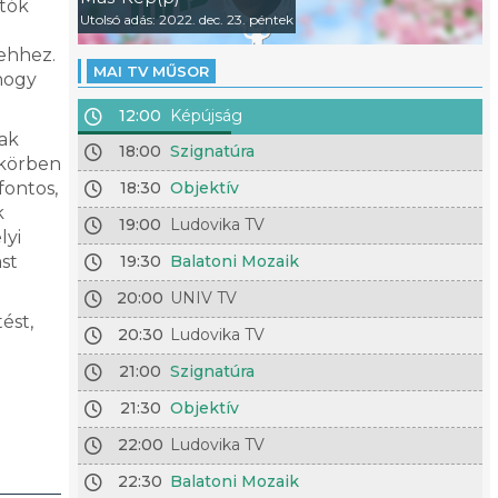
atók
Utolsó adás: 2022. dec. 23. péntek
 ehhez.
MAI TV MŰSOR
hogy
12:00
Képújság
nak
18:00
Szignatúra
 körben
fontos,
18:30
Objektív
k
19:00
Ludovika TV
lyi
st
19:30
Balatoni Mozaik
20:00
UNIV TV
ést,
20:30
Ludovika TV
21:00
Szignatúra
21:30
Objektív
22:00
Ludovika TV
22:30
Balatoni Mozaik