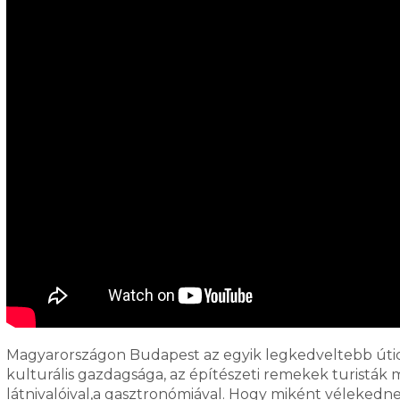
Magyarországon Budapest az egyik legkedveltebb úticé
kulturális gazdagsága, az építészeti remekek turisták 
látnivalóival,a gasztronómiával. Hogy miként vélekednek