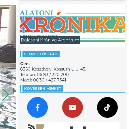
Balatoni Krónika Archívum
ELÉRHETŐSÉGEK
Cím:
8360 Keszthely, Kossuth L. u. 45.
Telefon: 06 83 / 320 200
Mobil: 06 30 / 427 7341
KÖVESSEN MINKET