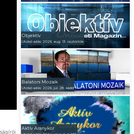
Objektív
Utolsó adás: 2026. aug. 13. csütörtök
Balatoni Mozaik
Utolsó adás: 2026. júl. 28. kedd
Aktív Aranykor
ságírói