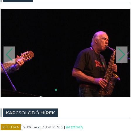
KAPCSOLÓDÓ HÍREK
KULTÚRA
| 2026. aug. 3. hétfő 19:15 |
Keszthely