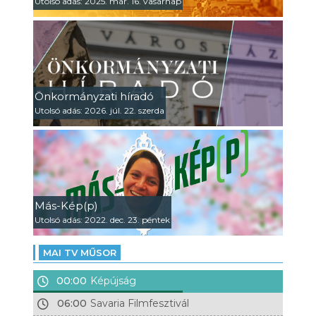
Utolsó adás: 2025. már. 16. vasárnap
Önkormányzati híradó
Utolsó adás: 2026. júl. 22. szerda
Más-Kép(p)
Utolsó adás: 2022. dec. 23. péntek
MAI TV MŰSOR
00:00
Képújság
06:00
Savaria Filmfesztivál