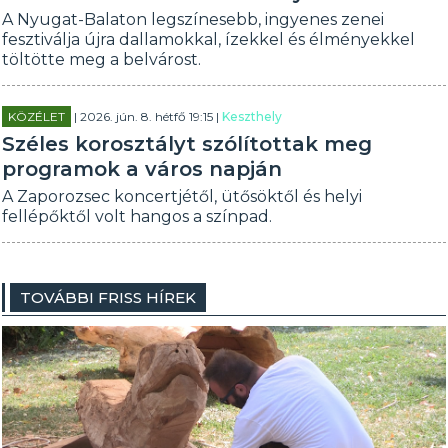
A Nyugat-Balaton legszínesebb, ingyenes zenei
fesztiválja újra dallamokkal, ízekkel és élményekkel
töltötte meg a belvárost.
KÖZÉLET
| 2026. jún. 8. hétfő 19:15 |
Keszthely
Széles korosztályt szólítottak meg
programok a város napján
A Zaporozsec koncertjétől, ütősöktől és helyi
fellépőktől volt hangos a színpad.
TOVÁBBI FRISS HÍREK