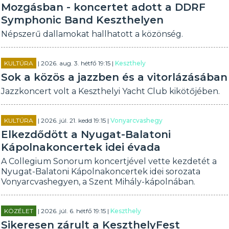
Mozgásban - koncertet adott a DDRF
Symphonic Band Keszthelyen
Népszerű dallamokat hallhatott a közönség.
KULTÚRA
| 2026. aug. 3. hétfő 19:15 |
Keszthely
Sok a közös a jazzben és a vitorlázásában
Jazzkoncert volt a Keszthelyi Yacht Club kikötőjében.
KULTÚRA
| 2026. júl. 21. kedd 19:15 |
Vonyarcvashegy
Elkezdődött a Nyugat-Balatoni
Kápolnakoncertek idei évada
A Collegium Sonorum koncertjével vette kezdetét a
Nyugat-Balatoni Kápolnakoncertek idei sorozata
Vonyarcvashegyen, a Szent Mihály-kápolnában.
KÖZÉLET
| 2026. júl. 6. hétfő 19:15 |
Keszthely
Sikeresen zárult a KeszthelyFest