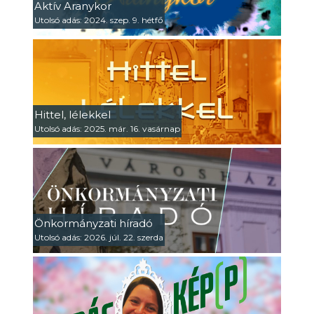
Aktív Aranykor
Utolsó adás: 2024. szep. 9. hétfő
Hittel, lélekkel
Utolsó adás: 2025. már. 16. vasárnap
Önkormányzati híradó
Utolsó adás: 2026. júl. 22. szerda