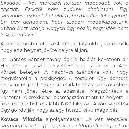
bírságot – két mérésből kétszer magasabb volt a
zajszint. Ezektől nem tudunk eltekinteni. Egy
szerződést akkor lehet aláírni, ha mindkét fél egyetért.
Én úgy gondolom, hogy szóban megállapodtunk,
utána ő ezt vitatja. Nagyon úgy néz ki, hogy idén nem
lesz ott műsor.”
A polgármester elnézést kér a fiataloktól, szeretnék,
hogy ez a helyzet jövőre helyre álljon.
Dr. Gárdos Sándor tavaly áprilisi halálát követően dr.
Hertelendy László helyettesítéssel látta el a 4-es
körzet betegeit. A háziorvos szándéka volt, hogy
megvásárolja a praxisjogot. A testület úgy döntött,
hogy nem járul hozzá a feladatellátási szerződéshez,
így nem jöhet létre az adásvétel. Megszüntetik a
körzetet. A csökkenő lakosságszám miatt 12 helyett 11
lesz, mindenhol legalább 1200 lakossal. A városvezetők
úgy gondolják, hogy ez egy hosszú távú megoldás.
Kovács Viktória
alpolgármester:
„A két lépcsővel
szemben most egy lépcsőben oldanánk meg ezt az