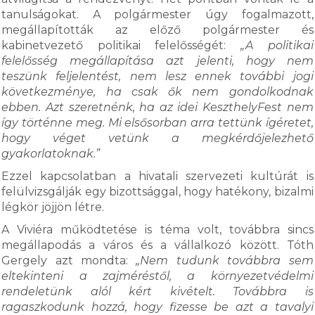
tanulságokat. A polgármester úgy fogalmazott,
megállapították az előző polgármester és
kabinetvezető politikai felelősségét:
„A politikai
felelősség megállapítása azt jelenti, hogy nem
teszünk feljelentést, nem lesz ennek további jogi
következménye, ha csak ők nem gondolkodnak
ebben. Azt szeretnénk, ha az idei KeszthelyFest nem
így történne meg. Mi elsősorban arra tettünk ígéretet,
hogy véget vetünk a megkérdőjelezhető
gyakorlatoknak.”
Ezzel kapcsolatban a hivatali szervezeti kultúrát is
felülvizsgálják egy bizottsággal, hogy hatékony, bizalmi
légkör jöjjön létre.
A Viviéra működtetése is téma volt, továbbra sincs
megállapodás a város és a vállalkozó között. Tóth
Gergely azt mondta:
„Nem tudunk továbbra sem
eltekinteni a zajméréstől, a környezetvédelmi
rendeletünk alól kért kivételt. Továbbra is
ragaszkodunk hozzá, hogy fizesse be azt a tavalyi