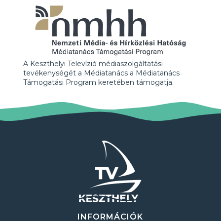
A Keszthelyi Televízió médiaszolgáltatási
tevékenységét a Médiatanács a Médiatanács
Támogatási Program keretében támogatja.
INFORMÁCIÓK