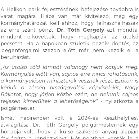
A Helikon park fejlesztésének befejezése továbbra is
várat magára. Hiába van már kivitelező, még egy
kormányhatározat kell ahhoz, hogy felhasználhassák
az erre szánt pénzt.
Dr. Tóth Gergely
azt mondta,
mindent elkövettek, hogy megkapják az utolsó
pecsétet. Ha a napokban születik pozitív döntés, az
idegenforgalmi szezon előtt már nem kezdik el a
beruházást.
„Az utolsó zöld lámpát valahogy nem kapjuk meg.
Kormányülés előtt van, sajnos erre nincs ráhatásunk,
a kormányülésen miniszterek vesznek részt. Ezúton is
kérjük a térség országgyűlési képviselőjét, Nagy
Bálintot, hogy járjon közbe ezért, de nekünk sajnos
teljesen kimerültek a lehetőségeink”
- nyilatkozta a
polgármester.
Ismét napirenden volt a 2024-es KeszthelyFest
átvilágítása. Dr. Tóth Gergely polgármesternek egy
hónapja volt, hogy a külső szakértői anyag alapján
átvilágítsa a rendezvényt. Hét pontban vonták le a