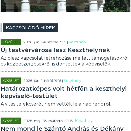
KAPCSOLÓDÓ HÍREK
KÖZÉLET
| 2026. jún. 24. szerda 19:15 |
Keszthely
Új testvérvárosa lesz Keszthelynek
Az olasz kapcsolat létrehozása mellett támogatásokról
és közbeszerzésekről is döntöttek a képviselők.
KÖZÉLET
| 2026. jún. 1. hétfő 19:15 |
Keszthely
Határozatképes volt hétfőn a keszthelyi
képviselő-testület
A vitás telekcserét nem vették le a napirendről.
KÖZÉLET
| 2026. máj. 28. csütörtök 19:15 |
Keszthely
Nem mond le Szántó András és Dékány