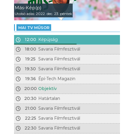
Más-Kép(p)
Utolsó adás: 2022. dec. 23. péntek
MAI TV MŰSOR
12:00
Képújság
18:00
Savaria Filmfesztivál
19:25
Savaria Filmfesztivál
19:30
Savaria Filmfesztivál
19:36
Épí-Tech Magazin
20:00
Objektív
20:30
Határtalan
21:00
Savaria Filmfesztivál
22:25
Savaria Filmfesztivál
22:30
Savaria Filmfesztivál