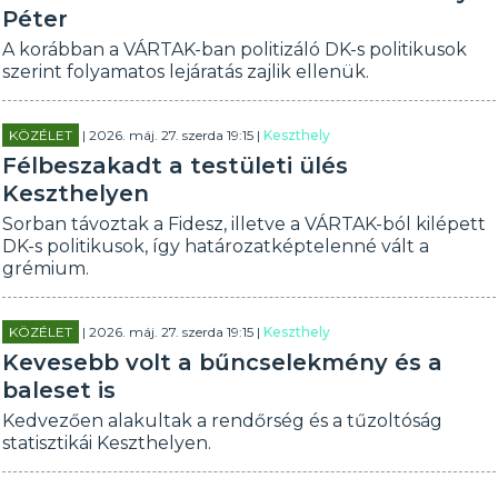
Péter
A korábban a VÁRTAK-ban politizáló DK-s politikusok
szerint folyamatos lejáratás zajlik ellenük.
KÖZÉLET
| 2026. máj. 27. szerda 19:15 |
Keszthely
Félbeszakadt a testületi ülés
Keszthelyen
Sorban távoztak a Fidesz, illetve a VÁRTAK-ból kilépett
DK-s politikusok, így határozatképtelenné vált a
grémium.
KÖZÉLET
| 2026. máj. 27. szerda 19:15 |
Keszthely
Kevesebb volt a bűncselekmény és a
baleset is
Kedvezően alakultak a rendőrség és a tűzoltóság
statisztikái Keszthelyen.