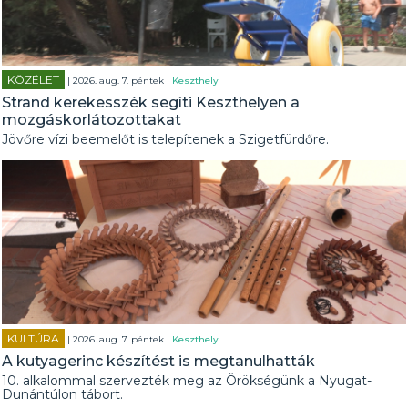
KÖZÉLET
| 2026. aug. 7. péntek |
Keszthely
Strand kerekesszék segíti Keszthelyen a
mozgáskorlátozottakat
Jövőre vízi beemelőt is telepítenek a Szigetfürdőre.
KULTÚRA
| 2026. aug. 7. péntek |
Keszthely
A kutyagerinc készítést is megtanulhatták
10. alkalommal szervezték meg az Örökségünk a Nyugat-
Dunántúlon tábort.