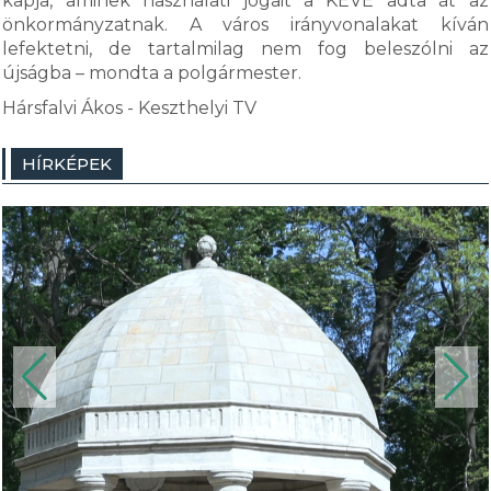
kapja, aminek használati jogait a KÉVE adta át az
önkormányzatnak. A város irányvonalakat kíván
lefektetni, de tartalmilag nem fog beleszólni az
újságba – mondta a polgármester.
Hársfalvi Ákos - Keszthelyi TV
HÍRKÉPEK