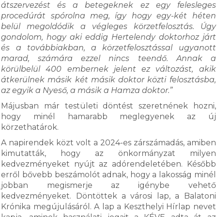
átszervezést és a betegeknek ez egy felesleges
procedúrát spórolna meg, így hogy egy-két héten
belül megoldódik a végleges körzetfelosztás. Úgy
gondolom, hogy aki eddig Hertelendy doktorhoz járt
és a továbbiakban, a körzetfelosztással ugyanott
marad, számára ezzel nincs teendő. Annak a
körülbelül 400 embernek jelent ez változást, akik
átkerülnek másik két másik doktor közti felosztásba,
az egyik a Nyeső, a másik a Hamza doktor.”
Májusban már testületi döntést szeretnének hozni,
hogy minél hamarabb meglegyenek az új
körzethatárok.
A napirendek közt volt a 2024-es zárszámadás, amiben
kimutatták, hogy az önkormányzat milyen
kedvezményeket nyújt az adórendeletében. Később
erről bővebb beszámolót adnak, hogy a lakosság minél
jobban megismerje az igénybe vehető
kedvezményeket. Döntöttek a városi lap, a Balatoni
Krónika megújulásáról. A lap a Keszthelyi Hírlap nevet