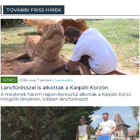
TOVÁBBI FRISS HÍREK
SZÍNES
| 2026. aug. 7. péntek |
Gyenesdiás
Láncfűrésszel is alkottak a Kárpáti Korzón
A mesterek három napon keresztül alkottak a Kárpáti Korzó
mögötti területen, többen láncfűrésszel.