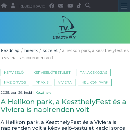
REGISZTRÁCIÓ
kezdőlap
/
híreink
/
közélet
/ a helikon park, a keszthelyfest és
a viviera is napirenden volt
KÉPVISELŐ
KÉPVISELŐTESTÜLET
TANÁCSKOZÁS
HÁZIORVOS
PRAXIS
VIVIERA
HELIKON PARK
2025. ápr. 29. kedd
|
Keszthely
A Helikon park, a KeszthelyFest és a
Viviera is napirenden volt
A Helikon park, a KeszthelyFest és a Viviera is
napirenden volt a képviselő-testület keddi soros