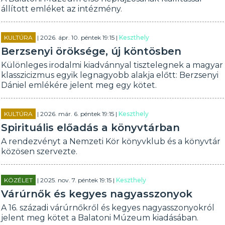
állított emléket az intézmény.
KULTÚRA
| 2026. ápr. 10. péntek 19:15 |
Keszthely
Berzsenyi öröksége, új köntösben
Különleges irodalmi kiadvánnyal tisztelegnek a magyar
klasszicizmus egyik legnagyobb alakja előtt: Berzsenyi
Dániel emlékére jelent meg egy kötet.
KULTÚRA
| 2026. már. 6. péntek 19:15 |
Keszthely
Spirituális előadás a könyvtárban
A rendezvényt a Nemzeti Kör könyvklub és a könyvtár
közösen szervezte.
KÖZÉLET
| 2025. nov. 7. péntek 19:15 |
Keszthely
Várúrnők és kegyes nagyasszonyok
A 16. századi várúrnőkről és kegyes nagyasszonyokról
jelent meg kötet a Balatoni Múzeum kiadásában.