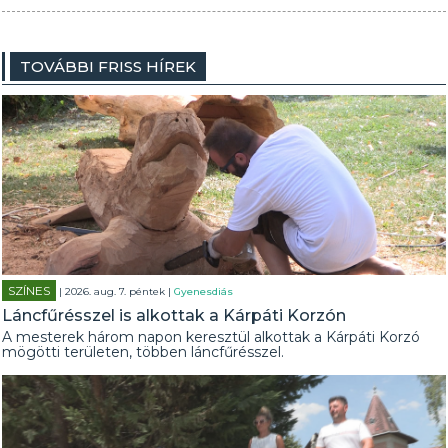
TOVÁBBI FRISS HÍREK
SZÍNES
| 2026. aug. 7. péntek |
Gyenesdiás
Láncfűrésszel is alkottak a Kárpáti Korzón
A mesterek három napon keresztül alkottak a Kárpáti Korzó
mögötti területen, többen láncfűrésszel.