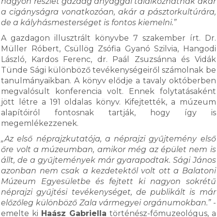
nagyon részlet gazdag anyaggal találkozhatnak akár
a cigányságra vonatkozóan, akár a pásztorkultúrára,
de a kályhásmesterséget is fontos kiemelni.”
A gazdagon illusztrált könyvbe 7 szakember írt. Dr.
Müller Róbert, Csüllög Zsófia Gyanó Szilvia, Hangodi
László, Kardos Ferenc, dr. Paál Zsuzsánna és Vidák
Tünde Sági különböző tevékenységeiről számolnak be
tanulmányaikban. A könyv elődje a tavaly októberben
megvalósult konferencia volt. Ennek folytatásaként
jött létre a 191 oldalas könyv. Kifejtették, a múzeum
alapítóiról fontosnak tartják, hogy így is
megemlékezzenek.
„Az első néprajzkutatója, a néprajzi gyűjtemény első
őre volt a múzeumban, amikor még az épület nem is
állt, de a gyűjtemények már gyarapodtak. Sági János
azonban nem csak a kezdetektől volt ott a Balatoni
Múzeum Egyesületbe és fejtett ki nagyon sokrétű
néprajzi gyűjtési tevékenységet, de publikált is már
előzőleg különböző Zala vármegyei orgánumokban.”
-
emelte ki
Haász Gabriella
történész-főmuzeológus, a