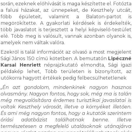
során, ezeknek előhívását is maga készítette el. Fotózta
a falusi házakat, az ünnepeket, de Keszthely utcáit,
főbb épületeit, valamint a Balaton-partot is
megörökítette. A gyakorlati kérdések is érdekelték,
több javaslatot is terjesztett a helyi képviselő-testület
elé. Több meg is valósult, vannak azonban olyanok is,
amelyek nem váltak valóra.
Ezekről is talál információt az olvasó a most megjelent
Sági János 150 című kötetben. A bemutatón
Lipéczné
Karsai Henriett
néprajzkutató elmondta, Sági igazi
példakép lehet, Több területen is bizonyított, az
utókorra hagyott értékek pedig felbecsülhetetlenek
„Én azt gondolom, mindenkinek nagyon hasznos
olvasmány. Nagyon fontos, hogy sok, még ma is talán
még megvalósításra érdemes turisztikai javaslatai is
voltak Keszthely városát, illetve a környéket illetően.
És ami még nagyon fontos, hogy a kutatók szerintem
óriási adatbázist találhatnak benne. Illetve
természetesen a megfelelő utalásoknak utánajárva