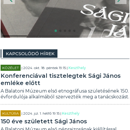
KAPCSOLÓDÓ HÍREK
KÖZÉLET
| 2024. okt. 18. péntek 19:15 |
Keszthely
Konferenciával tisztelegtek Sági János
emléke előtt
A Balatoni Múzeum első etnográfusa születésének 150.
évfordulója alkalmából szervezték meg a tanácskozást.
KULTÚRA
| 2024. júl. 1. hétfő 19:15 |
Keszthely
150 éve született Sági János
A Balatoni Múzeum első néprajzosának kiállítással