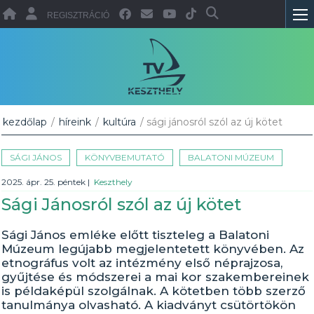
REGISZTRÁCIÓ
kezdőlap
/
híreink
/
kultúra
/ sági jánosról szól az új kötet
SÁGI JÁNOS
KÖNYVBEMUTATÓ
BALATONI MÚZEUM
2025. ápr. 25. péntek
|
Keszthely
Sági Jánosról szól az új kötet
Sági János emléke előtt tiszteleg a Balatoni
Múzeum legújabb megjelentetett könyvében. Az
etnográfus volt az intézmény első néprajzosa,
gyűjtése és módszerei a mai kor szakembereinek
is példaképül szolgálnak. A kötetben több szerző
tanulmánya olvasható. A kiadványt csütörtökön