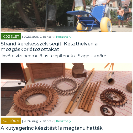
KÖZÉLET
| 2026. aug. 7. péntek |
Keszthely
Strand kerekesszék segíti Keszthelyen a
mozgáskorlátozottakat
Jövőre vízi beemelőt is telepítenek a Szigetfürdőre.
KULTÚRA
| 2026. aug. 7. péntek |
Keszthely
A kutyagerinc készítést is megtanulhatták