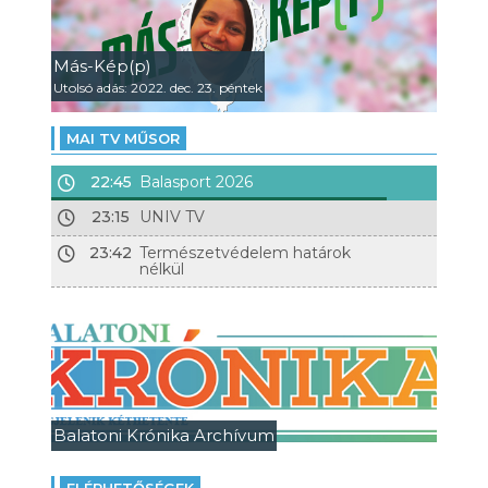
Más-Kép(p)
Utolsó adás: 2022. dec. 23. péntek
MAI TV MŰSOR
22:45
Balasport 2026
23:15
UNIV TV
23:42
Természetvédelem határok
nélkül
Balatoni Krónika Archívum