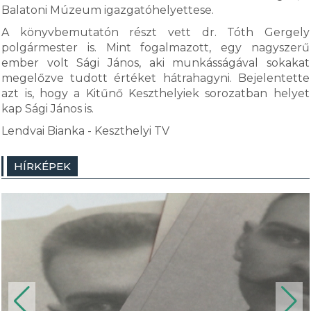
Balatoni Múzeum igazgatóhelyettese.
A könyvbemutatón részt vett dr. Tóth Gergely
polgármester is. Mint fogalmazott, egy nagyszerű
ember volt Sági János, aki munkásságával sokakat
megelőzve tudott értéket hátrahagyni. Bejelentette
azt is, hogy a Kitűnő Keszthelyiek sorozatban helyet
kap Sági János is.
Lendvai Bianka - Keszthelyi TV
HÍRKÉPEK