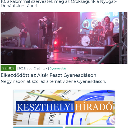
10. alkalommal szervezték meg az Örökségünk a Nyugat-
Dunántúlon tábort.
SZÍNES
| 2026. aug. 7. péntek |
Gyenesdiás
Elkezdődött az Altér Feszt Gyenesdiáson
Négy napon át szól az alternatív zene Gyenesdiáson.