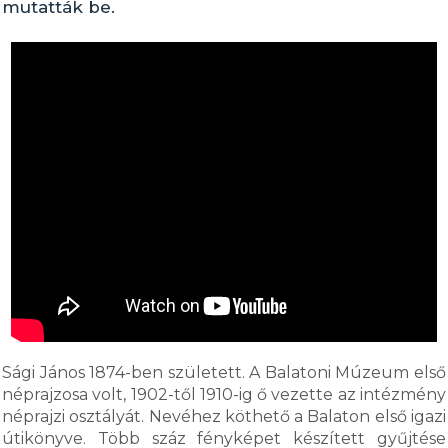
mutatták be.
Sági János 1874-ben született. A Balatoni Múzeum első
néprajzosa volt, 1902-től 1910-ig ő vezette az intézmény
néprajzi osztályát. Nevéhez köthető a Balaton első igazi
útikönyve. Több száz fényképet készített gyűjtése