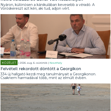
Nyáron, különösen a kánikulában kevesebb a véradó. A
Vöröskereszt azt kéri, aki tud, adjon vért.
KÖZÉLET
| 2026. aug. 6. csütörtök |
Keszthely
Felvételi: rekordott döntött a Georgikon
334 új hallgató kezdi meg tanulmányait a Georgikonon.
Csaknem harmadával több, mint az elmúlt évben.