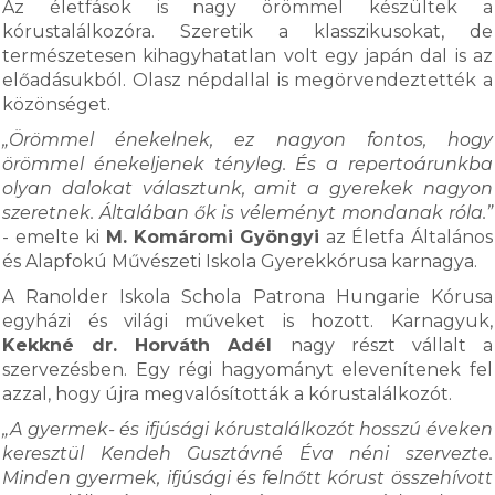
Az életfások is nagy örömmel készültek a
kórustalálkozóra. Szeretik a klasszikusokat, de
természetesen kihagyhatatlan volt egy japán dal is az
előadásukból. Olasz népdallal is megörvendeztették a
közönséget.
„Örömmel énekelnek, ez nagyon fontos, hogy
örömmel énekeljenek tényleg. És a repertoárunkba
olyan dalokat választunk, amit a gyerekek nagyon
szeretnek. Általában ők is véleményt mondanak róla.”
- emelte ki
M. Komáromi Gyöngyi
az Életfa Általános
és Alapfokú Művészeti Iskola Gyerekkórusa karnagya.
A Ranolder Iskola Schola Patrona Hungarie Kórusa
egyházi és világi műveket is hozott. Karnagyuk,
Kekkné dr. Horváth Adél
nagy részt vállalt a
szervezésben. Egy régi hagyományt elevenítenek fel
azzal, hogy újra megvalósították a kórustalálkozót.
„A gyermek- és ifjúsági kórustalálkozót hosszú éveken
keresztül Kendeh Gusztávné Éva néni szervezte.
Minden gyermek, ifjúsági és felnőtt kórust összehívott