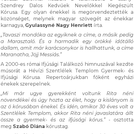
Szendrey Dalos Kedvűek Nevelőkkel Kiegészült
Kórusa. Egy olyan énekkel is megörvendeztették a
közönséget, melynek magyar szövegét az énekkar
karnagya,
Gyulassyné Nagy Henriett
írta.
„Tavaszi mondóka az egyiknek a címe, a másik pedig
a Marasztaló. És a harmadik egy örökké időtálló
dallam, amit már karácsonykor is hallhattunk, a címe
Maranatha, Jöjj Messiás.”
A 2000-es római Ifjúsági Találkozó himnuszával kezdte
műsorát a Hévízi Szentlélek Templom Gyermek- és
Ifjúsági Kórusa. Repertoárjukban főként egyházi
énekek szerepelnek.
„Mi már ugye gyerekként voltunk Rita néni
növendékei és úgy hozta az élet, hogy a kislányom is
az ő kórusában énekel. És idén, amikor 30 éves volt a
Szentlélek Templom, akkor Rita néni javaslatára állt
össze a gyermek- és az ifjúsági kórus.”
- osztotta
meg
Szabó Diána
kórustag.