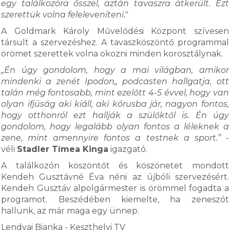
egy találkozóra ősszel, aztán tavaszra átkerült. Ezt
szerettük volna feleleveníteni."
A Goldmark Károly Művelődési Központ szívesen
társult a szervezéshez. A tavaszköszöntő programmal
örömet szerettek volna okozni minden korosztálynak.
„Én úgy gondolom, hogy a mai világban, amikor
mindenki a zenét Ipodon,, podcasten hallgatja, ott
talán még fontosabb, mint ezelőtt 4-5 évvel, hogy van
olyan ifjúság aki kiáll, aki kórusba jár, nagyon fontos,
hogy otthonról ezt hallják a szülőktől is. Én úgy
gondolom, hogy legalább olyan fontos a léleknek a
zene, mint amennyire fontos a testnek a sport.”
-
véli
Stadler Tímea Kinga
igazgató.
A találkozón köszöntőt és köszönetet mondott
Kendeh Gusztávné Éva néni az újbóli szervezésért.
Kendeh Gusztáv alpolgármester is örömmel fogadta a
programot. Beszédében kiemelte, ha zeneszót
hallunk, az már maga egy ünnep.
Lendvai Bianka - Keszthelyi TV