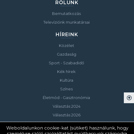
RÓLUNK
Bemutatkozás
Televíziónk munkatársai
HÍREINK
Közélet
Gazdaság
Sport - Szabadidő
Kék hírek
Kultúra
Színes
Életmód - Gasztronómia
Választás 2024
Választás 2026
Weboldalunkon cookie-kat (sütiket) használunk, hogy
személyre szóló szolgáltatást nyújthassunk számodra.
© Copyright 2023 Keszthelyi Televízió