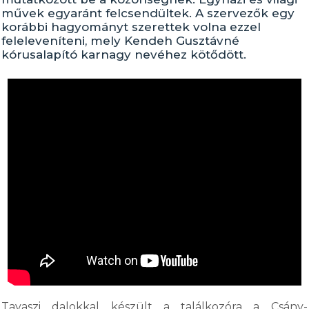
művek egyaránt felcsendültek. A szervezők egy
korábbi hagyományt szerettek volna ezzel
feleleveníteni, mely Kendeh Gusztávné
kórusalapító karnagy nevéhez kötődött.
Tavaszi dalokkal készült a találkozóra a Csány-