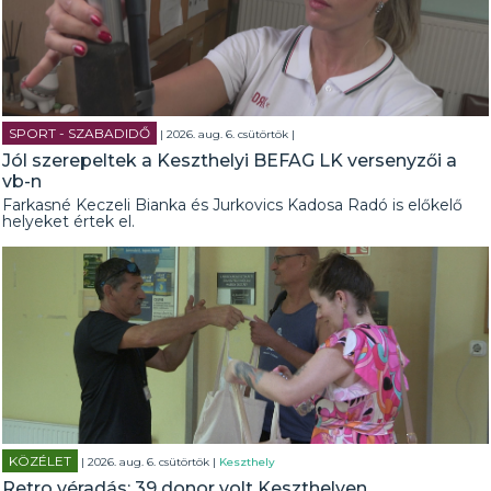
SPORT - SZABADIDŐ
| 2026. aug. 6. csütörtök |
Jól szerepeltek a Keszthelyi BEFAG LK versenyzői a
vb-n
Farkasné Keczeli Bianka és Jurkovics Kadosa Radó is előkelő
helyeket értek el.
KÖZÉLET
| 2026. aug. 6. csütörtök |
Keszthely
Retro véradás: 39 donor volt Keszthelyen