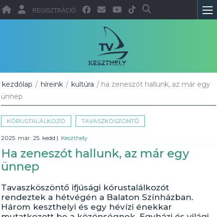
REGISZTRÁCIÓ
kezdőlap
/
híreink
/
kultúra
/ ha zeneszót hallunk, az már egy
ünnep
KÓRUSTALÁLKOZÓ
TAVASZKÖSZÖNTŐ
2025. már. 25. kedd
|
Keszthely
Ha zeneszót hallunk, az már egy
ünnep
Tavaszköszöntő ifjúsági kórustalálkozót
rendeztek a hétvégén a Balaton Színházban.
Három keszthelyi és egy hévízi énekkar
mutatkozott be a közönségnek. Egyházi és világi