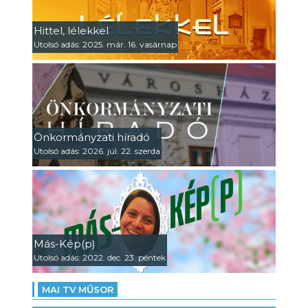
Hittel, lélekkel
Utolsó adás: 2025. már. 16. vasárnap
Önkormányzati híradó
Utolsó adás: 2026. júl. 22. szerda
Más-Kép(p)
Utolsó adás: 2022. dec. 23. péntek
MAI TV MŰSOR