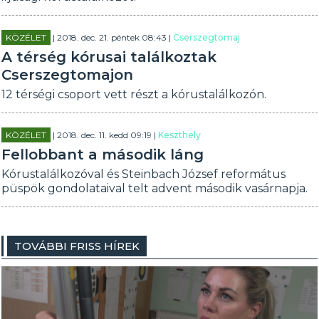
KÖZÉLET
| 2018. dec. 21. péntek 08:43 |
Cserszegtomaj
A térség kórusai találkoztak
Cserszegtomajon
12 térségi csoport vett részt a kórustalálkozón.
KÖZÉLET
| 2018. dec. 11. kedd 09:19 |
Keszthely
Fellobbant a második láng
Kórustalálkozóval és Steinbach József református
püspök gondolataival telt advent második vasárnapja.
TOVÁBBI FRISS HÍREK