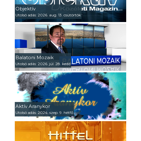
Objektív
Utolsó adás: 2026. aug. 13. csütörtök
Balatoni Mozaik
Utolsó adás: 2026. júl. 28. kedd
Aktív Aranykor
Utolsó adás: 2024. szep. 9. hétfő