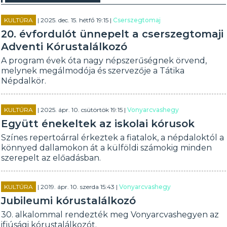
KULTÚRA
| 2025. dec. 15. hétfő 19:15 |
Cserszegtomaj
20. évfordulót ünnepelt a cserszegtomaji
Adventi Kórustalálkozó
A program évek óta nagy népszerűségnek örvend,
melynek megálmodója és szervezője a Tátika
Népdalkör.
KULTÚRA
| 2025. ápr. 10. csütörtök 19:15 |
Vonyarcvashegy
Együtt énekeltek az iskolai kórusok
Színes repertoárral érkeztek a fiatalok, a népdaloktól a
könnyed dallamokon át a külföldi számokig minden
szerepelt az előadásban.
KULTÚRA
| 2019. ápr. 10. szerda 15:43 |
Vonyarcvashegy
Jubileumi kórustalálkozó
30. alkalommal rendezték meg Vonyarcvashegyen az
ifjúsági kórustalálkozót.