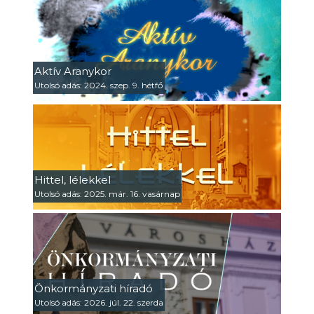
Aktív Aranykor
Utolsó adás: 2024. szep. 9. hétfő
Hittel, lélekkel
Utolsó adás: 2025. már. 16. vasárnap
Önkormányzati híradó
Utolsó adás: 2026. júl. 22. szerda