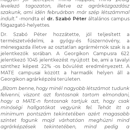
levelező tagozaton, illetve az agrárközgazdász
szakunk, ami idén februárban már szép létszámmal
indult.”
-mondta el
dr. Szabó Péter
általános campus
főigazgató-helyettes.
Dr. Szabó Péter hozzátette, jól teljesített a
természetvédelmi, a gyógy-és fűszernövény, a
ménesgazda illetve az osztatlan agrármérnök szak is a
jelentkezők sorában. A Georgikon Campusra 622
jelentkező 1045 jelentkezést nyújtott be, ami a tavalyi
szinthez képest 22% -os bővülést eredményezett. A
MATE campusai között a harmadik helyen áll a
Georgikon agrárképzési területen.
„Bízom benne, hogy minél nagyobb létszámot tudunk
felvenni, viszont azt fontosnak tartom elmondani,
hogy a MATE-n fontosnak tartjuk azt, hogy csak
minőségi hallgatókat vegyünk fel. Tehát itt a
minimum pontszám tekintetében azért magasabb
szintet fogunk majd várhatóan meghúzni mind
agrárképzések tekintetében, mind pedig a