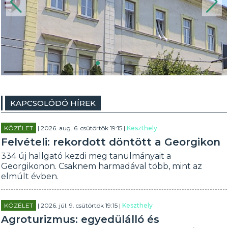
KAPCSOLÓDÓ HÍREK
KÖZÉLET
| 2026. aug. 6. csütörtök 19:15 |
Keszthely
Felvételi: rekordott döntött a Georgikon
334 új hallgató kezdi meg tanulmányait a
Georgikonon. Csaknem harmadával több, mint az
elmúlt évben.
KÖZÉLET
| 2026. júl. 9. csütörtök 19:15 |
Keszthely
Agroturizmus: egyedülálló és