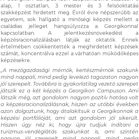
alap, 1 osztatlan, 3 mester és 3 felsőoktatási
szakképzést hirdetett meg. Évről évre népszerűbb az
egyetem, sok hallgató a minőségi képzés mellett a
családias jelleget hangsúlyozza a Georgikonnal
kapcsolatban. A jelentkezésnövekedést a
képzésracionalizálásban látják az oktatók. Ennek
értelmében csökkentették a meghirdetett képzések
számát, koncentrálva ezzel a várhatóan működőképes
képzésekre.
„A mezőgazdasági mérnök, kertészmérnök szakunk
mind nappali, mind pedig levelező tagozaton nagyon
jól szerepelt. Továbbra is gyakorlatilag vezető szerepet
játszik ez a két képzés a Georgikon Campuson. Ami
látszik még, azt gondolom nagyon pozitív hatása volt
a képzésracionalizálásnak, hiszen az utóbbi években
azon dolgoztunk, hogy átalakítsuk a Georgikonnak a
képzési portfólióját, ami azt gondolom jól sikerült.
Hiszen úgy néz ki, hogy újra tudjuk indítani a
turizmus-vendéglátás szakunkat is, ami szintén
nagyon jól szerepelt mind nappali, mind pedig