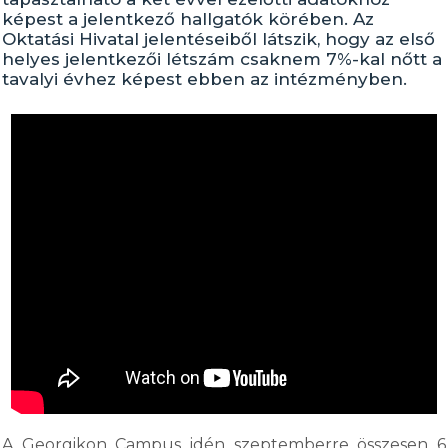
képest a jelentkező hallgatók körében. Az
Oktatási Hivatal jelentéseiből látszik, hogy az első
helyes jelentkezői létszám csaknem 7%-kal nőtt a
tavalyi évhez képest ebben az intézményben.
A Georgikon Campus idén szeptemberre összesen 6