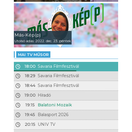
Más-Kép(p)
Utolsó adás: 2022. dec. 23. péntek
MAI TV MŰSOR
18:00
Savaria Filmfesztivál
18:29
Savaria Filmfesztivál
18:44
Savaria Filmfesztivál
19:00
Híradó
19:15
Balatoni Mozaik
19:45
Balasport 2026
20:15
UNIV TV