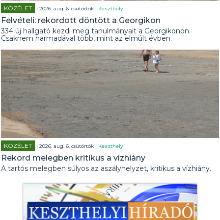
KÖZÉLET
| 2026. aug. 6. csütörtök |
Keszthely
Felvételi: rekordott döntött a Georgikon
334 új hallgató kezdi meg tanulmányait a Georgikonon.
Csaknem harmadával több, mint az elmúlt évben.
KÖZÉLET
| 2026. aug. 6. csütörtök |
Keszthely
Rekord melegben kritikus a vízhiány
A tartós melegben súlyos az aszályhelyzet, kritikus a vízhiány.