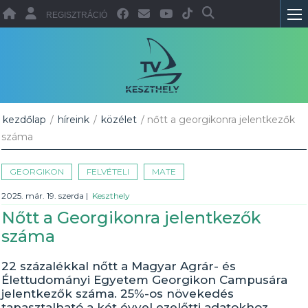
REGISZTRÁCIÓ
kezdőlap
/
híreink
/
közélet
/ nőtt a georgikonra jelentkezők
száma
GEORGIKON
FELVÉTELI
MATE
2025. már. 19. szerda
|
Keszthely
Nőtt a Georgikonra jelentkezők
száma
22 százalékkal nőtt a Magyar Agrár- és
Élettudományi Egyetem Georgikon Campusára
jelentkezők száma. 25%-os növekedés
tapasztalható a két évvel ezelőtti adatokhoz