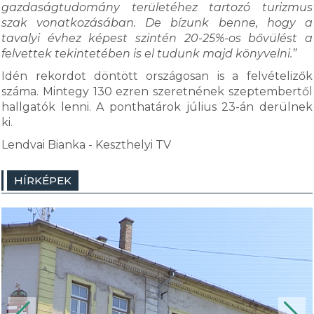
gazdaságtudomány területéhez tartozó turizmus
szak vonatkozásában. De bízunk benne, hogy a
tavalyi évhez képest szintén 20-25%-os bővülést a
felvettek tekintetében is el tudunk majd könyvelni.”
Idén rekordot döntött országosan is a felvételizők
száma. Mintegy 130 ezren szeretnének szeptembertől
hallgatók lenni. A ponthatárok július 23-án derülnek
ki.
Lendvai Bianka - Keszthelyi TV
HÍRKÉPEK