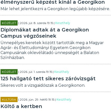
élményszerű képzést kínál a Georgikon
Már lehet jelentkezni a Georgikon legújabb képzésére.
KÖZÉLET
| 2026. júl. 8. szerda 19:15 |
Keszthely
Diplomákat adtak át a Georgikon
Campus végzőseinek
Ünnepélyes keretek között tartották meg a Magyar
Agrár- és Élettudományi Egyetem Georgikon
Campusának oklevélátadó ünnepségét a Balaton
Színházban.
KÖZÉLET
| 2026. júl. 1. szerda 19:15 |
Keszthely
125 hallgató tett sikeres záróvizsgát
Sikeres volt a vizsgaidőszak a Georgikonon.
KULTÚRA
| 2026. jún. 29. hétfő 19:15 |
Keszthely
Költő a kertben