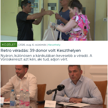
KÖZÉLET
| 2026. aug. 6. csütörtök |
Keszthely
Retro véradás: 39 donor volt Keszthelyen
Nyáron, különösen a kánikulában kevesebb a véradó. A
Vöröskereszt azt kéri, aki tud, adjon vért.