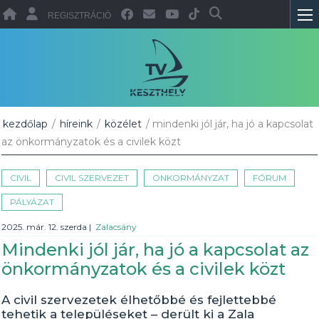
REGISZTRÁCIÓ
kezdőlap
/
híreink
/
közélet
/ mindenki jól jár, ha jó a kapcsolat
az önkormányzatok és a civilek közt
CIVIL
CIVIL SZERVEZET
ÖNKORMÁNYZAT
FÓRUM
PÁLYÁZAT
2025. már. 12. szerda
|
Zalacsány
Mindenki jól jár, ha jó a kapcsolat az
önkormányzatok és a civilek közt
A civil szervezetek élhetőbbé és fejlettebbé
tehetik a településeket – derült ki a Zala