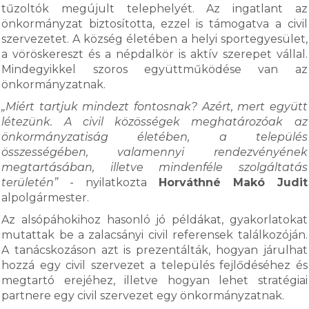
tűzoltók megújult telephelyét. Az ingatlant az
önkormányzat biztosította, ezzel is támogatva a civil
szervezetet. A község életében a helyi sportegyesület,
a vöröskereszt és a népdalkör is aktív szerepet vállal.
Mindegyikkel szoros együttműködése van az
önkormányzatnak.
„Miért tartjuk mindezt fontosnak? Azért, mert együtt
létezünk. A civil közösségek meghatározóak az
önkormányzatiság életében, a település
összességében, valamennyi rendezvényének
megtartásában, illetve mindenféle szolgáltatás
területén”
- nyilatkozta
Horváthné Makó Judit
alpolgármester.
Az alsópáhokihoz hasonló jó példákat, gyakorlatokat
mutattak be a zalacsányi civil referensek találkozóján.
A tanácskozáson azt is prezentálták, hogyan járulhat
hozzá egy civil szervezet a település fejlődéséhez és
megtartó erejéhez, illetve hogyan lehet stratégiai
partnere egy civil szervezet egy önkormányzatnak.