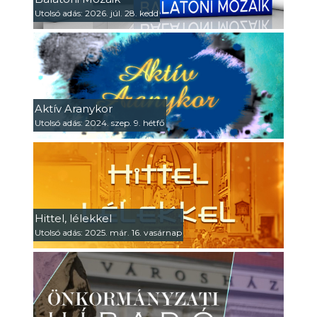
Utolsó adás: 2026. júl. 28. kedd
Aktív Aranykor
Utolsó adás: 2024. szep. 9. hétfő
Hittel, lélekkel
Utolsó adás: 2025. már. 16. vasárnap