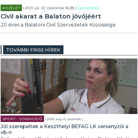
KÖZÉLET
| 2021. júl. 22. csütörtök 16:28 |
Gyenesdiás
Civil akarat a Balaton jövőjéért
20 éves a Balatoni Civil Szervezetek Közössége.
TOVÁBBI FRISS HÍREK
SPORT - SZABADIDŐ
| 2026. aug. 6. csütörtök |
Jól szerepeltek a Keszthelyi BEFAG LK versenyzői a
vb-n