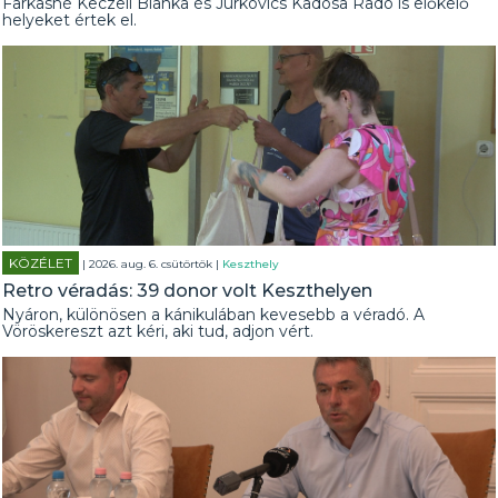
Farkasné Keczeli Bianka és Jurkovics Kadosa Radó is előkelő
helyeket értek el.
KÖZÉLET
| 2026. aug. 6. csütörtök |
Keszthely
Retro véradás: 39 donor volt Keszthelyen
Nyáron, különösen a kánikulában kevesebb a véradó. A
Vöröskereszt azt kéri, aki tud, adjon vért.