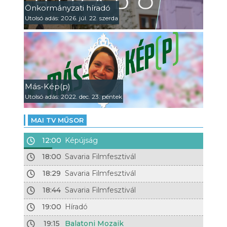
Önkormányzati híradó
Utolsó adás: 2026. júl. 22. szerda
Más-Kép(p)
Utolsó adás: 2022. dec. 23. péntek
MAI TV MŰSOR
12:00
Képújság
18:00
Savaria Filmfesztivál
18:29
Savaria Filmfesztivál
18:44
Savaria Filmfesztivál
19:00
Híradó
19:15
Balatoni Mozaik