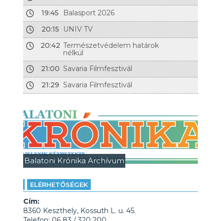
19:45
Balasport 2026
20:15
UNIV TV
20:42
Természetvédelem határok
nélkül
21:00
Savaria Filmfesztivál
21:29
Savaria Filmfesztivál
Balatoni Krónika Archívum
ELÉRHETŐSÉGEK
Cím:
8360 Keszthely, Kossuth L. u. 45.
Telefon: 06 83 / 320 200