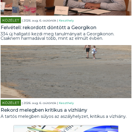
KÖZÉLET
| 2026. aug. 6. csütörtök |
Keszthely
Felvételi: rekordott döntött a Georgikon
334 új hallgató kezdi meg tanulmányait a Georgikonon.
Csaknem harmadával több, mint az elmúlt évben.
KÖZÉLET
| 2026. aug. 6. csütörtök |
Keszthely
Rekord melegben kritikus a vízhiány
A tartós melegben súlyos az aszályhelyzet, kritikus a vízhiány.