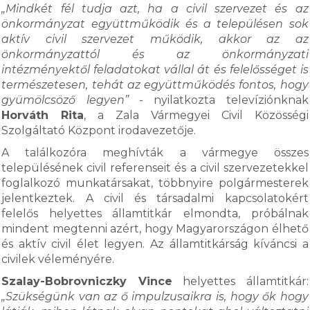
„Mindkét fél tudja azt, ha a civil szervezet és az
önkormányzat együttműködik és a településen sok
aktív civil szervezet működik, akkor az az
önkormányzattól és az önkormányzati
intézményektől feladatokat vállal át és felelősséget is
természetesen, tehát az együttműködés fontos, hogy
gyümölcsöző legyen”
- nyilatkozta televíziónknak
Horváth Rita
, a Zala Vármegyei Civil Közösségi
Szolgáltató Központ irodavezetője.
A találkozóra meghívták a vármegye összes
településének civil referenseit és a civil szervezetekkel
foglalkozó munkatársakat, többnyire polgármesterek
jelentkeztek. A civil és társadalmi kapcsolatokért
felelős helyettes államtitkár elmondta, próbálnak
mindent megtenni azért, hogy Magyarországon élhető
és aktív civil élet legyen. Az államtitkárság kíváncsi a
civilek véleményére.
Szalay-Bobrovniczky Vince
helyettes államtitkár:
„Szükségünk van az ő impulzusaikra is, hogy ők hogy