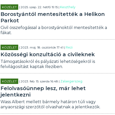
KÖZÉLET
| 2025. szep. 22. hétfő 19:15 |
Keszthely
Borostyántól mentesítették a Helikon
Parkot
Civil összefogással a borostyánoktól mentesítették a
fákat.
KÖZÉLET
| 2023. máj. 18. csütörtök 17:41 |
Rezi
Közösségi konzultáció a civileknek
Támogatásokról és pályázati lehetőségekről is
felvilágosítást kaptak Reziben.
KÖZÉLET
| 2023. feb. 15. szerda 16:48 |
Zalaegerszeg
Felolvasóünnep lesz, már lehet
jelentkezni
Wass Albert mellett bármely határon túli vagy
anyaországi szerzőtől olvashatnak a jelentkezők.