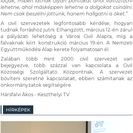
látják, miben látnak olyan pontokat ahol változtatni
lehetne, ahol másképpen lehetne a dolgokat csinálni.
Nem csak beszélni jöttünk, hanem hallgatni is őket.”
A civil szervezetek legfontosabb kérdése, hogyan
tudnak forráshoz jutni. Elhangzott, március 12-én zárul
a pályázati lehetőség a Városi Civil Alapra, míg a
falvaknak kiírt konstrukció március 19-én. A Nemzeti
Együttműködési Alap kerete folyamatosan él.
Zalában több mint 2000 civil szervezet van
bejegyezve, több százzal van kapcsolata a Civil
Közösségi Szolgáltató Központnak. A szervezet
bővíteni szeretné kapcsolatait, ebben számítanak az
önkormányzatok segítségére.
Hársfalvi Ákos - Keszthelyi TV
HÍRKÉPEK