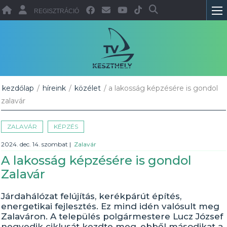
REGISZTRÁCIÓ
kezdőlap
/
híreink
/
közélet
/ a lakosság képzésére is gondol
zalavár
ZALAVÁR
KÉPZÉS
2024. dec. 14. szombat
|
Zalavár
A lakosság képzésére is gondol
Zalavár
Járdahálózat felújítás, kerékpárút építés,
energetikai fejlesztés. Ez mind idén valósult meg
Zalaváron. A település polgármestere Lucz József
negyedik ciklusát kezdte meg, ebből másodikat a