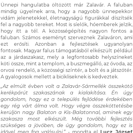
Ünnepi hangulatba öltözött már Zalavár. A faluban
mindig ügyelnek arra, hogy a nagyobb ünnepekkor
vidám jelenetekkel, életnagyságú figurákkal díszítsék
fel a nagyobb tereket. Most is síelők, hóemberek jelzik,
hogy itt a tél. A közösségépítés nagyon fontos a
faluban. Számos eseményt szerveznek Zalaváron, ami
ezt erősíti. Azonban a fejlesztések ugyanolyan
fontosak. Magyar falus támogatásból elkészült például
az a járdaszakasz, mely a legfontosabb helyszíneket
köti össze, mint a templom, a buszmegálló, az óvoda, az
orvosi rendelő, a közösségi színtér, a bolt és a játszótér.
A gyalogosok mellett a bicikliseknek is kedveztek.
„Az elmúlt évben volt a Zalavár-Sármellék összekötő
kerékpárút szakaszának a kialakítása. Én úgy
gondolom, hogy ez a település fejlődése érdekében
egy rég várt álma volt. Hogy végre összeköttetésbe
kerüljön nagy Balaton a Kis-Balatonnal, aminek egy
szakasza most elkészült. Még további fejlesztés
szükséges a jövőben, de úgy gondolom, hogy ez is
idővel meg fog valósulni.”
- mondta el
Lucz József