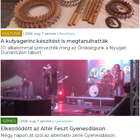
KULTÚRA
| 2026. aug. 7. péntek |
Keszthely
A kutyagerinc készítést is megtanulhatták
10. alkalommal szervezték meg az Örökségünk a Nyugat-
Dunántúlon tábort.
SZÍNES
| 2026. aug. 7. péntek |
Gyenesdiás
Elkezdődött az Altér Feszt Gyenesdiáson
Négy napon át szól az alternatív zene Gyenesdiáson.