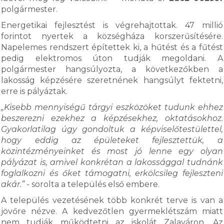
polgármester.
Energetikai fejlesztést is végrehajtottak. 47 millió
forintot nyertek a községháza korszerűsítésére.
Napelemes rendszert építettek ki, a hűtést és a fűtést
pedig elektromos úton tudják megoldani. A
polgármester hangsúlyozta, a következőkben a
lakosság képzésére szeretnének hangsúlyt fektetni,
erre is pályáztak.
„Kisebb mennyiségű tárgyi eszközöket tudunk ehhez
beszerezni ezekhez a képzésekhez, oktatásokhoz.
Gyakorlatilag úgy gondoltuk a képviselőtestülettel,
hogy eddig az épületeket fejlesztettük, a
közintézményeinket és most jó lenne egy olyan
pályázat is, amivel konkrétan a lakossággal tudnánk
foglalkozni és őket támogatni, erkölcsileg fejleszteni
akár.”
- sorolta a település első embere.
A település vezetésének több konkrét terve is van a
jövőre nézve. A kedvezőtlen gyermeklétszám miatt
nem tudják működtetni az iskolát Zalaváron. Az