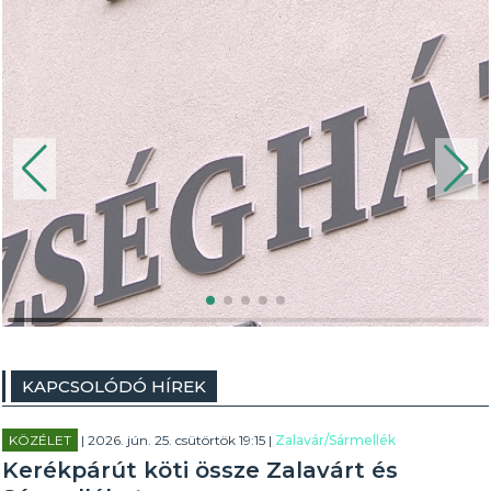
KAPCSOLÓDÓ HÍREK
KÖZÉLET
| 2026. jún. 25. csütörtök 19:15 |
Zalavár/Sármellék
Kerékpárút köti össze Zalavárt és