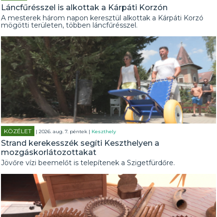
Láncfűrésszel is alkottak a Kárpáti Korzón
A mesterek három napon keresztül alkottak a Kárpáti Korzó
mögötti területen, többen láncfűrésszel.
KÖZÉLET
| 2026. aug. 7. péntek |
Keszthely
Strand kerekesszék segíti Keszthelyen a
mozgáskorlátozottakat
Jövőre vízi beemelőt is telepítenek a Szigetfürdőre.