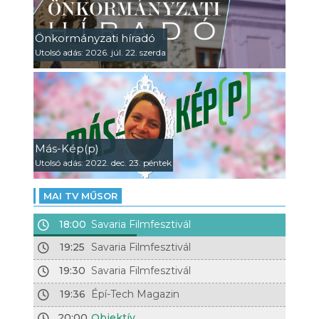
Önkormányzati híradó
Utolsó adás: 2026. júl. 22. szerda
Más-Kép(p)
Utolsó adás: 2022. dec. 23. péntek
MAI TV MŰSOR
18:00
Savaria Filmfesztivál
19:25
Savaria Filmfesztivál
19:30
Savaria Filmfesztivál
19:36
Épí-Tech Magazin
20:00
Objektív