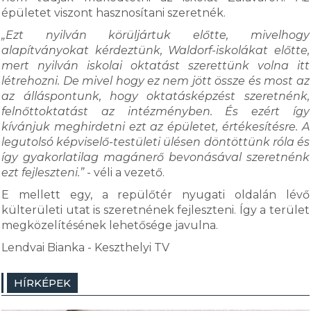
épületet viszont hasznosítani szeretnék.
„Ezt nyilván körüljártuk előtte, mivelhogy
alapítványokat kérdeztünk, Waldorf-iskolákat előtte,
mert nyilván iskolai oktatást szerettünk volna itt
létrehozni. De mivel hogy ez nem jött össze és most az
az álláspontunk, hogy oktatásképzést szeretnénk,
felnőttoktatást az intézményben. És ezért így
kívánjuk meghirdetni ezt az épületet, értékesítésre. A
legutolsó képviselő-testületi ülésen döntöttünk róla és
így gyakorlatilag magánerő bevonásával szeretnénk
ezt fejleszteni.”
- véli a vezető.
E mellett egy, a repülőtér nyugati oldalán lévő
külterületi utat is szeretnének fejleszteni. Így a terület
megközelítésének lehetősége javulna.
Lendvai Bianka - Keszthelyi TV
HÍRKÉPEK