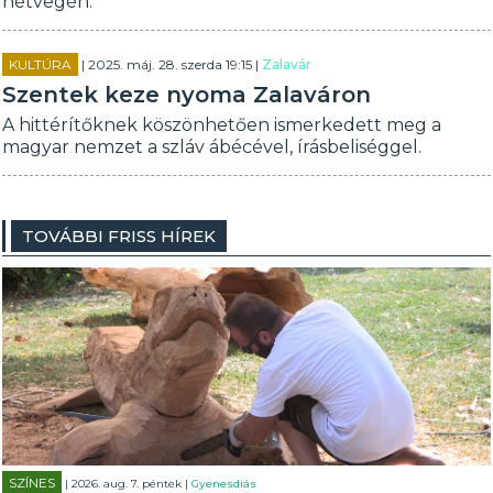
hétvégén.
KULTÚRA
| 2025. máj. 28. szerda 19:15 |
Zalavár
Szentek keze nyoma Zalaváron
A hittérítőknek köszönhetően ismerkedett meg a
magyar nemzet a szláv ábécével, írásbeliséggel.
TOVÁBBI FRISS HÍREK
SZÍNES
| 2026. aug. 7. péntek |
Gyenesdiás