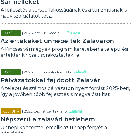
Sármelléket
A fejlesztés a térség lakosságának és a turizmusnak is
nagy szolgálatot tesz.
KÖZÉLET
| 2026. ápr. 28. kedd 19:15 |
Zalavár
Az értékeket ünnepelték Zalaváron
A Kincses vármegyék program keretében a települési
értéktár kincseit sorakoztatták fel.
KÖZÉLET
| 2026. jan. 15. csütörtök 19:15 |
Zalavár
Pályázatokkal fejlődött Zalavár
A település számos pályázaton nyert forrást 2025-ben,
így a jövőben több fejlesztés is megvalósulhat.
KULTÚRA
| 2025. dec. 19. péntek 19:15 |
Zalavár
Népszerű a zalavári betlehem
Ünnepi koncerttel emelik az ünnep fényét a