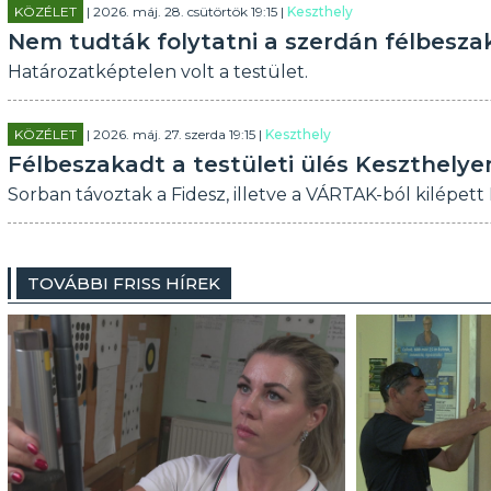
KÖZÉLET
| 2026. máj. 28. csütörtök 19:15 |
Keszthely
Nem tudták folytatni a szerdán félbesza
Határozatképtelen volt a testület.
KÖZÉLET
| 2026. máj. 27. szerda 19:15 |
Keszthely
Félbeszakadt a testületi ülés Keszthelye
Sorban távoztak a Fidesz, illetve a VÁRTAK-ból kilépett
TOVÁBBI FRISS HÍREK