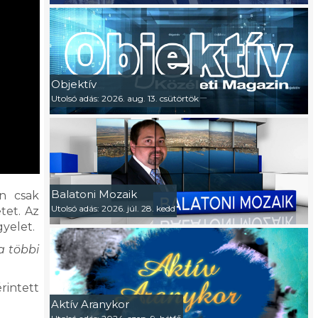
Objektív
Utolsó adás: 2026. aug. 13. csütörtök
Balatoni Mozaik
n csak
Utolsó adás: 2026. júl. 28. kedd
tet. Az
yelet.
a többi
rintett
Aktív Aranykor