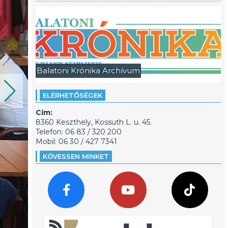
Balatoni Krónika Archívum
ELÉRHETŐSÉGEK
Cím:
8360 Keszthely, Kossuth L. u. 45.
Telefon: 06 83 / 320 200
Mobil: 06 30 / 427 7341
KÖVESSEN MINKET