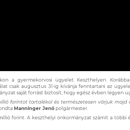
kon a gyermekorvosi ügyelet Keszthelyen. Korábba
lat csak augusztus 31-ig kívánja fenntartani az ügyele
yzat saját forrást biztosít, hogy egész évben legyen üg
lió forintot tartalékol és természetesen várjuk majd 
ondta
Manninger Jenő
polgármester.
lió forint. A keszthelyi önkormányzat számít a többi é