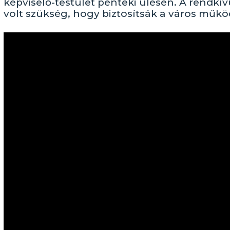
képviselő-testület pénteki ülésén. A rendkí
volt szükség, hogy biztosítsák a város működ