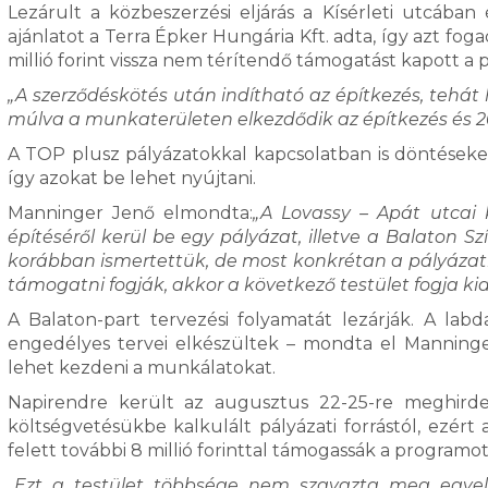
Lezárult a közbeszerzési eljárás a Kísérleti utcában
ajánlatot a Terra Épker Hungária Kft. adta, így azt foga
millió forint vissza nem térítendő támogatást kapott a 
„A szerződéskötés után indítható az építkezés, tehát
múlva a munkaterületen elkezdődik az építkezés és 202
A TOP plusz pályázatokkal kapcsolatban is döntéseket
így azokat be lehet nyújtani.
Manninger Jenő elmondta:
„A Lovassy – Apát utcai 
építéséről kerül be egy pályázat, illetve a Balaton 
korábban ismertettük, de most konkrétan a pályázati
támogatni fogják, akkor a következő testület fogja kid
A Balaton-part tervezési folyamatát lezárják. A la
engedélyes tervei elkészültek – mondta el Manninger
lehet kezdeni a munkálatokat.
Napirendre került az augusztus 22-25-re meghirdet
költségvetésükbe kalkulált pályázati forrástól, ezért
felett további 8 millió forinttal támogassák a programot
„Ezt a testület többsége nem szavazta meg egyel