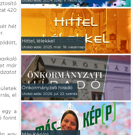
Utolsó adás: 2024. szep. 9. hétfő
ztosító
yzat 420
két hét
r.
Hittel, lélekkel
ződött,
Utolsó adás: 2025. már. 16. vasárnap
parkoló
ket már
yázatot
Önkormányzati híradó
pületek
Utolsó adás: 2026. júl. 22. szerda
rás, el
k egy a
 forint
án egy
Más-Kép(p)