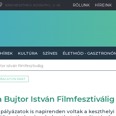
RÓLUNK
HÍREINK
8360 KESZTHELY, KOSSUTH L. U. 45.
 HÍREK
KULTÚRA
SZÍNES
ÉLETMÓD - GASZTRONÓ
or istván filmfesztiválig
BALATON PART
 Bujtor István Filmfesztiválig
pályázatok is napirenden voltak a keszthelyi