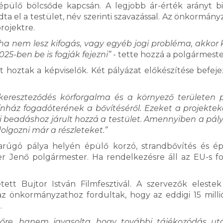
 épülő bölcsőde kapcsán. A legjobb ár-érték arányt bi
dta el a testület, név szerinti szavazással. Az önkormán
projektre.
 ha nem lesz kifogás, vagy egyéb jogi probléma, akkor 
5-ben be is fogják fejezni”
- tette hozzá a polgármeste
 hoztak a képviselők. Két pályázat előkészítése befeje
kereszteződés körforgalma és a környező területen 
Színház fogadóterének a bővítéséről. Ezeket a projekte
 beadáshoz járult hozzá a testület. Amennyiben a pál
olgozni már a részleteket.”
bdarúgó pálya helyén épülő korzó, strandbővítés és é
 Jenő polgármester. Ha rendelkezésre áll az EU-s for
ett Bujtor István Filmfesztivál. A szervezők eleste
 az önkormányzathoz fordultak, hogy az eddigi 15 millió
.
őre, hanem javasolta, hogy további tájékozódás ut