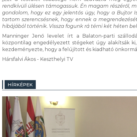
rendkívüli ülésen támogassuk. Én magam részéről, m
gondolom, hogy ez egy jelentős ügy, hogy a Bujtor 
tartom szerencsésnek, hogy ennek a megrendezését
hibájából történik. Vissza fogunk rá térni két héten bel
Manninger Jenő levelet írt a Balaton-parti szállo
központilag engedélyezett stégeket úgy alakítsák ki,
kezdeményezte, hogy a felújított és kiadható önkormán
Hársfalvi Ákos - Keszthelyi TV
HÍRKÉPEK