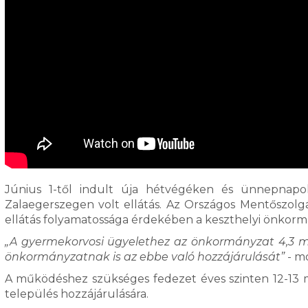
Június 1-től indult úja hétvégéken és ünnepnapo
Zalaegerszegen volt ellátás. Az Országos Mentőszolgá
ellátás folyamatossága érdekében a keszthelyi önkormán
„A gyermekorvosi ügyelethez az önkormányzat 4,3 mil
önkormányzatnak is az ebbe való hozzájárulását”
- m
A működéshez szükséges fedezet éves szinten 12-13 mil
település hozzájárulására.