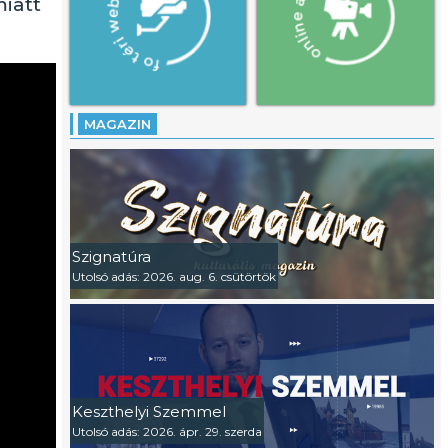
miatt
MAGAZIN
Szignatúra
Utolsó adás: 2026. aug. 6. csütörtök
Keszthelyi Szemmel
Utolsó adás: 2026. ápr. 29. szerda