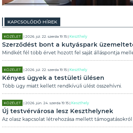
KAPCSOLÓDÓ HÍREK
KÖZÉLET
| 2026. júl. 22. szerda 19:15 |
Keszthely
Szerződést bont a kutyáspark üzemeltető
Mindkét fél több érvet hozott fel saját álláspontja melle
KÖZÉLET
| 2026. júl. 22. szerda 19:15 |
Keszthely
Kényes ügyek a testületi ülésen
Több ügy miatt kellett rendkívüli ülést összehívni.
KÖZÉLET
| 2026. jún. 24. szerda 19:15 |
Keszthely
Új testvérvárosa lesz Keszthelynek
Az olasz kapcsolat létrehozása mellett támogatásokról 