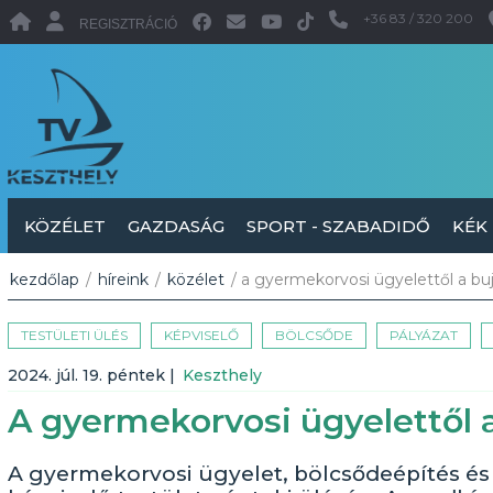
+36 83 / 320 200
REGISZTRÁCIÓ
KÖZÉLET
GAZDASÁG
SPORT - SZABADIDŐ
KÉK
kezdőlap
/
híreink
/
közélet
/ a gyermekorvosi ügyelettől a bujt
TESTÜLETI ÜLÉS
KÉPVISELŐ
BÖLCSŐDE
PÁLYÁZAT
2024. júl. 19. péntek
|
Keszthely
A gyermekorvosi ügyelettől a
A gyermekorvosi ügyelet, bölcsődeépítés és 