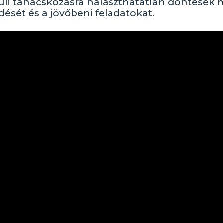
vüli tanácskozásra halaszthatatlan döntések 
ését és a jövőbeni feladatokat.