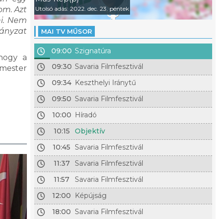
om. Azt
Utolsó adás: 2022. dec. 23. péntek
ni. Nem
mányzat
MAI TV MŰSOR
09:00
Szignatúra
 hogy a
09:30
Savaria Filmfesztivál
rmester
09:34
Keszthelyi Iránytű
09:50
Savaria Filmfesztivál
10:00
Híradó
10:15
Objektív
10:45
Savaria Filmfesztivál
11:37
Savaria Filmfesztivál
11:57
Savaria Filmfesztivál
12:00
Képújság
18:00
Savaria Filmfesztivál