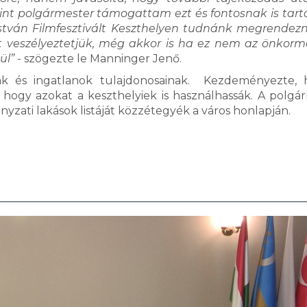
int polgármester támogattam ezt és fontosnak is tart
István Filmfesztivált Keszthelyen tudnánk megrendez
 veszélyeztetjük, még akkor is ha ez nem az önkor
ül”
- szögezte le Manninger Jenő.
dák és ingatlanok tulajdonosainak. Kezdeményezte,
 hogy azokat a keszthelyiek is használhassák. A polgá
yzati lakások listáját közzétegyék a város honlapján.