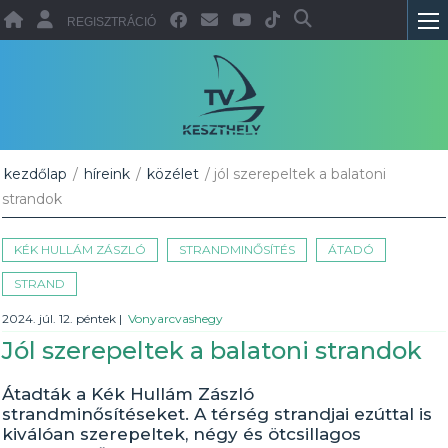
REGISZTRÁCIÓ
kezdőlap
/
híreink
/
közélet
/ jól szerepeltek a balatoni
strandok
KÉK HULLÁM ZÁSZLÓ
STRANDMINŐSÍTÉS
ÁTADÓ
STRAND
2024. júl. 12. péntek
|
Vonyarcvashegy
Jól szerepeltek a balatoni strandok
Átadták a Kék Hullám Zászló
strandminősítéseket. A térség strandjai ezúttal is
kiválóan szerepeltek, négy és ötcsillagos