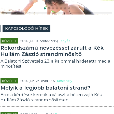
KAPCSOLÓDÓ HÍREK
KÖZÉLET
| 2026. júl. 10. péntek 19:15 |
Fonyód
Rekordszámú nevezéssel zárult a Kék
Hullám Zászló strandminősítő
A Balatoni Szövetség 23. alkalommal hirdetettr meg a
minősítést.
KÖZÉLET
| 2026. jún. 23. kedd 19:15 |
Keszthely
Melyik a legjobb balatoni strand?
Erre a kérdésre keresik a választ a héten zajló Kék
Hullám Zászló strandminősítésen.