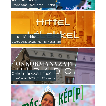
Aktív Aranykor
Utolsó adás: 2024. szep. 9. hétfő
Hittel, lélekkel
Utolsó adás: 2025. már. 16. vasárnap
Önkormányzati híradó
Utolsó adás: 2026. júl. 22. szerda