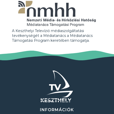
A Keszthelyi Televízió médiaszolgáltatási
tevékenységét a Médiatanács a Médiatanács
Támogatási Program keretében támogatja.
INFORMÁCIÓK