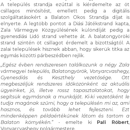
A település strandja ezúttal is kiérdemelte az öt
csillagos minősítést, emellett pedig a digitális
szolgáltatásokért a Balaton Okos Strandja díjat is
elnyerte. A legtöbb pontot a Diási Játékstrand kapta,
Zala Vármegye Közgyűlésének különdíját pedig a
gyenesdiási Lidó strand vehette át. A balatongyöröki
strand szintén öt csillagot érdemelt a bizottságtól. A
zalai települések hisznek abban, hogy sikerük titka az
egymás közötti párbeszédben rejlik.
„Egész évben rendszeresen találkozunk a négy Zala
vármegyei település, Balatongyörök, Vonyarcvashegy,
Gyenesdiás és Keszthely vezetősége. Ott
megbeszéljük rendszeres időközönként az aktuális
ügyeinket, jó, illetve rossz tapasztalatokat, hogy
segítsük egymásnak a munkáját. Ki-ki vezetőként le
tudja magának szűrni, hogy a településén mi az, ami
hasznos, és tovább lehet fejleszteni. Ezt
mindenképpen példaértékűnek látom és tartom a
Balaton környékén.”
- emelte ki
Pali Róbert
,
Vonyarcvashegy polgármestere.