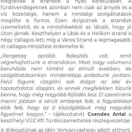
Megteltek a strandok a nyári kánikulában. A
fürdővendégeknek azonban nem csak az árnyék és a
víz közelsége, hanem a minőségi szolgáltatások
megléte is fontos. Ezen dolgoznak a strandok
üzemeltetői, és a minősítésekből az látszik, hogy jó
úton járnak. Keszthelyen a Libás és a Helikon strand is
négy csillagos lett, míg a Városi Strand a legmagasabb,
öt csillagos minősítést érdemelte ki.
„Rengeteg apróbb fejlesztés volt, amit
végrehajtottunk a strandokon. Most nagy volumenű
beruházás nem történt az elmúlt években, de
szolgáltatásainkon mindenképp próbálunk javítani.
Felül fogunk vizsgálni sok dolgot az idei év
tapasztalatai alapján, és ennek megfelelően bízunk
benne, hogy még nagyobb fejlődés lesz. El szeretnénk
menni jobban a sérült emberek felé, a fogyatékkal
élők felé, hogy az ő kiszolgálásuk még nagyobb
figyelmet kapjon.”
- tájékoztatott
Csendes Antal
a
keszthelyi VÜZ Kft. fürdőüzemeltetési részlegvezetője.
A díjkiosztónak az idén Vonyarcvashegy adott otthont.