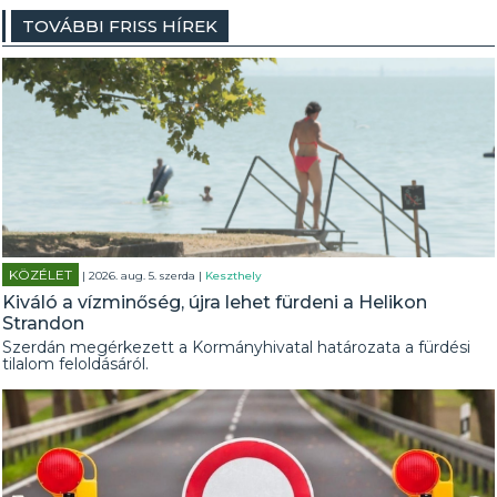
TOVÁBBI FRISS HÍREK
KÖZÉLET
| 2026. aug. 5. szerda |
Keszthely
Kiváló a vízminőség, újra lehet fürdeni a Helikon
Strandon
Szerdán megérkezett a Kormányhivatal határozata a fürdési
tilalom feloldásáról.