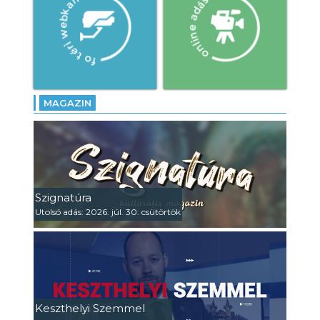
MAGAZIN
Szignatúra
Utolsó adás: 2026. júl. 30. csütörtök
Keszthelyi Szemmel