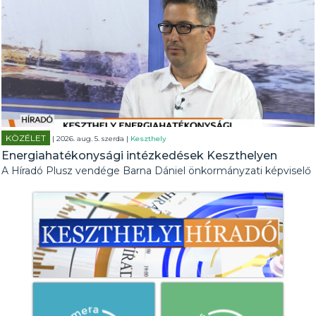
KÖZÉLET
| 2026. aug. 5. szerda |
Keszthely
Energiahatékonysági intézkedések Keszthelyen
A Híradó Plusz vendége Barna Dániel önkormányzati képviselő