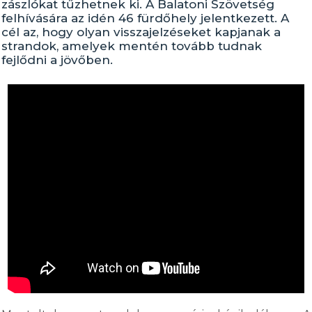
zászlókat tűzhetnek ki. A Balatoni Szövetség
felhívására az idén 46 fürdőhely jelentkezett. A
cél az, hogy olyan visszajelzéseket kapjanak a
strandok, amelyek mentén tovább tudnak
fejlődni a jövőben.