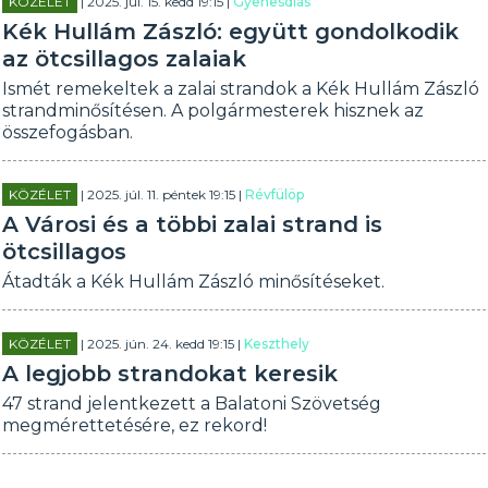
KÖZÉLET
| 2025. júl. 15. kedd 19:15 |
Gyenesdiás
Kék Hullám Zászló: együtt gondolkodik
az ötcsillagos zalaiak
Ismét remekeltek a zalai strandok a Kék Hullám Zászló
strandminősítésen. A polgármesterek hisznek az
összefogásban.
KÖZÉLET
| 2025. júl. 11. péntek 19:15 |
Révfülöp
A Városi és a többi zalai strand is
ötcsillagos
Átadták a Kék Hullám Zászló minősítéseket.
KÖZÉLET
| 2025. jún. 24. kedd 19:15 |
Keszthely
A legjobb strandokat keresik
47 strand jelentkezett a Balatoni Szövetség
megmérettetésére, ez rekord!