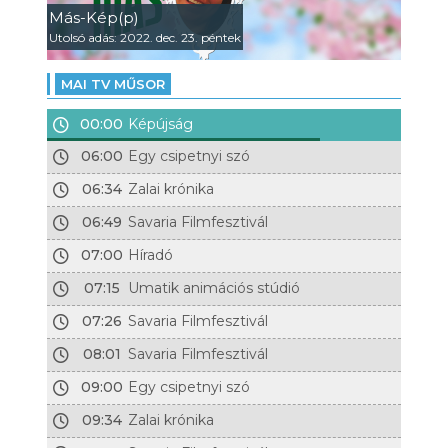
Más-Kép(p)
Utolsó adás: 2022. dec. 23. péntek
MAI TV MŰSOR
00:00
Képújság
06:00
Egy csipetnyi szó
06:34
Zalai krónika
06:49
Savaria Filmfesztivál
07:00
Híradó
07:15
Umatik animációs stúdió
07:26
Savaria Filmfesztivál
08:01
Savaria Filmfesztivál
09:00
Egy csipetnyi szó
09:34
Zalai krónika