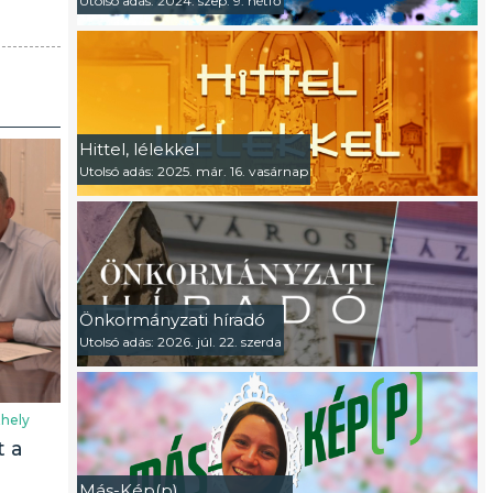
Utolsó adás: 2024. szep. 9. hétfő
Hittel, lélekkel
Utolsó adás: 2025. már. 16. vasárnap
Önkormányzati híradó
Utolsó adás: 2026. júl. 22. szerda
hely
t a
Más-Kép(p)