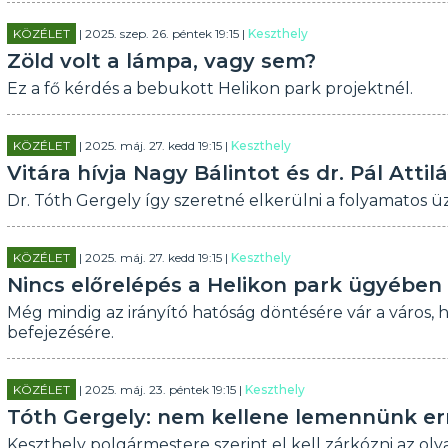
KÖZÉLET
| 2025. szep. 26. péntek 19:15 |
Keszthely
Zöld volt a lámpa, vagy sem?
Ez a fő kérdés a bebukott Helikon park projektnél.
KÖZÉLET
| 2025. máj. 27. kedd 19:15 |
Keszthely
Vitára hívja Nagy Bálintot és dr. Pál Att
Dr. Tóth Gergely így szeretné elkerülni a folyamatos 
KÖZÉLET
| 2025. máj. 27. kedd 19:15 |
Keszthely
Nincs előrelépés a Helikon park ügyében
Még mindig az irányító hatóság döntésére vár a város, 
befejezésére.
KÖZÉLET
| 2025. máj. 23. péntek 19:15 |
Keszthely
Tóth Gergely: nem kellene lemennünk err
Keszthely polgármestere szerint el kell zárkózni az ol