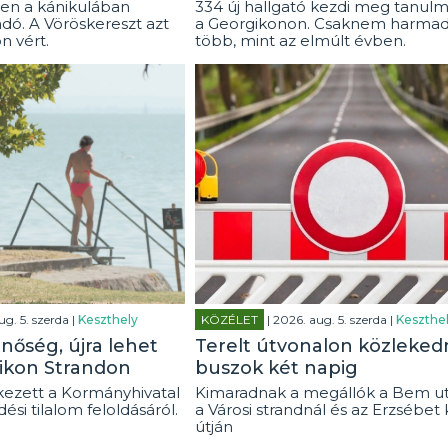
en a kánikulában
334 új hallgató kezdi meg tanulm
dó. A Vöröskereszt azt
a Georgikonon. Csaknem harmad
on vért.
több, mint az elmúlt évben.
ug. 5. szerda |
Keszthely
KÖZÉLET
| 2026. aug. 5. szerda |
Keszthe
inőség, újra lehet
Terelt útvonalon közleked
likon Strandon
buszok két napig
ezett a Kormányhivatal
Kimaradnak a megállók a Bem u
ési tilalom feloldásáról.
a Városi strandnál és az Erzsébet 
útján