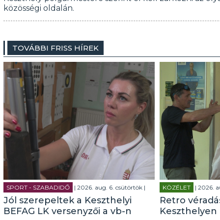
közösségi oldalán.
TOVÁBBI FRISS HÍREK
SPORT - SZABADIDŐ
| 2026. aug. 6. csütörtök |
KÖZÉLET
| 2026. a
Jól szerepeltek a Keszthelyi
Retro véradás
BEFAG LK versenyzői a vb-n
Keszthelyen