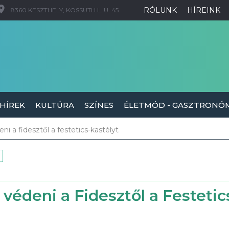
RÓLUNK
HÍREINK
8360 KESZTHELY, KOSSUTH L. U. 45.
 HÍREK
KULTÚRA
SZÍNES
ÉLETMÓD - GASZTRONÓ
ni a fidesztől a festetics-kastélyt
védeni a Fidesztől a Festetic