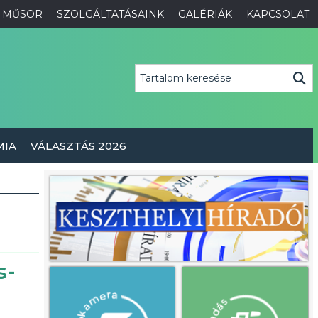
MŰSOR
SZOLGÁLTATÁSAINK
GALÉRIÁK
KAPCSOLAT
MIA
VÁLASZTÁS 2026
s-