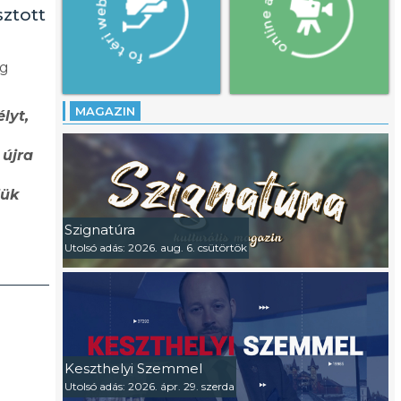
ztott
eg
MAGAZIN
lyt,
 újra
jük
Szignatúra
Utolsó adás: 2026. aug. 6. csütörtök
Keszthelyi Szemmel
Utolsó adás: 2026. ápr. 29. szerda