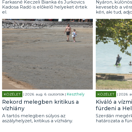
Farkasné Keczeli Bianka és Jurkovics
Nyáron, különös
Kadosa Radó is előkelő helyeket értek
kevesebb a véra
el.
kéri, aki tud, adj
KÖZÉLET
| 2026. aug. 6. csütörtök |
Keszthely
KÖZÉLET
| 2026. a
Rekord melegben kritikus a
Kiváló a vízm
vízhiány
fürdeni a He
A tartós melegben súlyos az
Szerdán megérk
aszályhelyzet, kritikus a vízhiány.
határozata a fürd