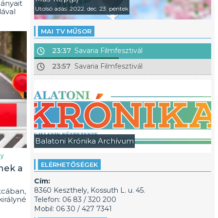
ányait
Utolsó adás: 2022. dec. 23. péntek
ával
MAI TV MŰSOR
23:37
Savaria Filmfesztivál
23:57
Savaria Filmfesztivál
Balatoni Krónika Archívum
ly
ELÉRHETŐSÉGEK
nek a
Cím:
8360 Keszthely, Kossuth L. u. 45.
tcában,
királyné
Telefon: 06 83 / 320 200
Mobil: 06 30 / 427 7341