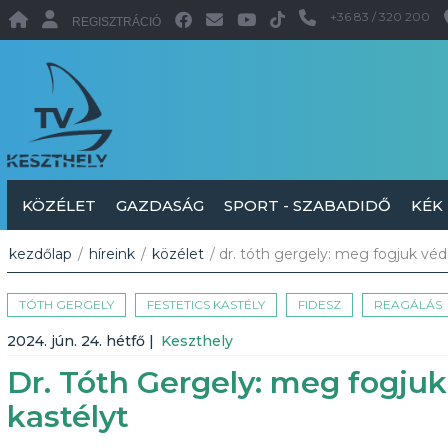
+36 83 / 320 200
REGISZTRÁCIÓ
KÖZÉLET
GAZDASÁG
SPORT - SZABADIDŐ
KÉK
kezdőlap
/
híreink
/
közélet
/ dr. tóth gergely: meg fogjuk véde
TÓTH GERGELY
FESTETICS KASTÉLY
FIDESZ
REAGÁLÁS
2024. jún. 24. hétfő
|
Keszthely
Dr. Tóth Gergely: meg fogjuk 
kastélyt