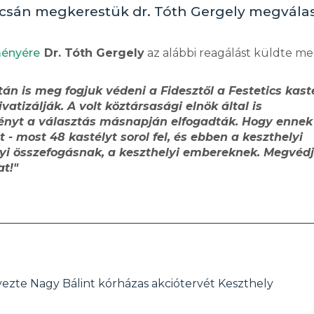
pcsán megkerestük dr. Tóth Gergely megválas
ényére
Dr. Tóth Gergely
az alábbi reagálást küldte m
 is meg fogjuk védeni a Fidesztől a Festetics kasté
tizálják. A volt köztársasági elnök által is
vényt a választás másnapján elfogadták. Hogy ennek
t - most 48 kastélyt sorol fel, és ebben a keszthelyi
elyi összefogásnak, a keszthelyi embereknek. Megvéd
t!"
zte Nagy Bálint kórházas akciótervét Keszthely