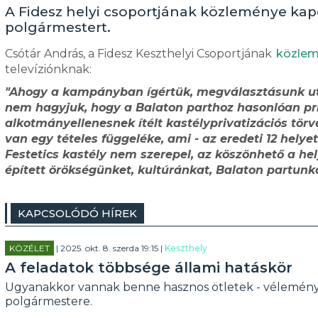
A Fidesz helyi csoportjának közleménye ka
polgármestert.
Csótár András, a Fidesz Keszthelyi Csoportjának
közlem
televíziónknak:
"Ahogy a kampányban ígértük, megválasztásunk után
nem hagyjuk, hogy a Balaton parthoz hasonlóan priva
alkotmányellenesnek ítélt kastélyprivatizációs tör
van egy tételes függeléke, ami - az eredeti 12 helyet
Festetics kastély nem szerepel, az köszönhető a h
épített örökségünket, kultúránkat, Balaton partunka
KAPCSOLÓDÓ HÍREK
KÖZÉLET
| 2025. okt. 8. szerda 19:15 |
Keszthely
A feladatok többsége állami hatáskör
Ugyanakkor vannak benne hasznos ötletek - véleménye
polgármestere.