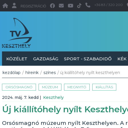
+36 83 / 320 200
REGISZTRÁCIÓ
KÖZÉLET
GAZDASÁG
SPORT - SZABADIDŐ
KÉK
kezdőlap
/
híreink
/
színes
/ új kiállítóhely nyílt keszthelyen
ORSÓSMAGNÓ
MÚZEUM
MEGNYITÓ
KIÁLLÍTÁS
2024. máj. 7. kedd
|
Keszthely
Új kiállítóhely nyílt Keszthel
Orsósmagnó múzeum nyílt Keszthelyen. A re