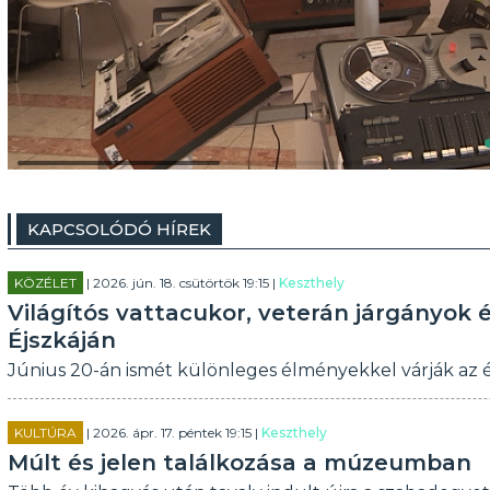
KAPCSOLÓDÓ HÍREK
KÖZÉLET
| 2026. jún. 18. csütörtök 19:15 |
Keszthely
Világítós vattacukor, veterán járgányok
Éjszkáján
Június 20-án ismét különleges élményekkel várják az ér
KULTÚRA
| 2026. ápr. 17. péntek 19:15 |
Keszthely
Múlt és jelen találkozása a múzeumban