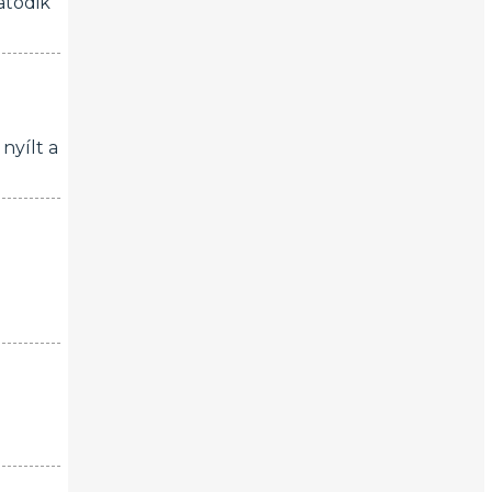
atódik
nyílt a