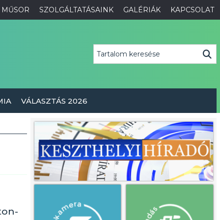
MŰSOR
SZOLGÁLTATÁSAINK
GALÉRIÁK
KAPCSOLAT
MIA
VÁLASZTÁS 2026
ton-