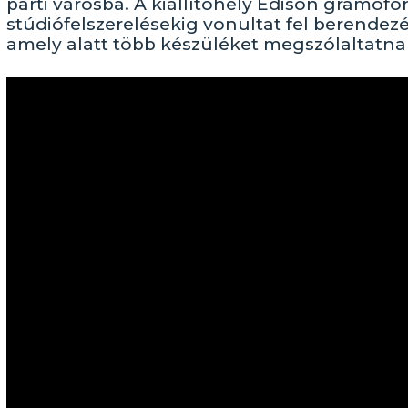
parti városba. A kiállítóhely Edison gramof
stúdiófelszerelésekig vonultat fel berendez
amely alatt több készüléket megszólaltatna