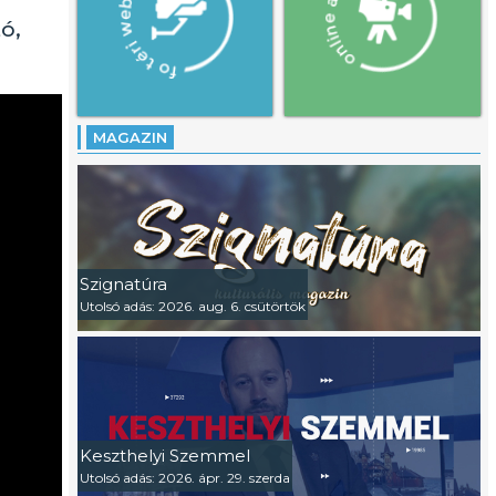
ó,
MAGAZIN
Szignatúra
Utolsó adás: 2026. aug. 6. csütörtök
Keszthelyi Szemmel
Utolsó adás: 2026. ápr. 29. szerda