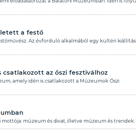
temi előadássorozat a Balatoni Múzeumban. Idén is folyt
letett a festő
tőművész. Az évforduló alkalmából egy kültéri kiállítás 
csatlakozott az őszi fesztiválhoz
úzeum, amely idén is csatlakozott a Múzeumok Őszi
zeumban
i mottója: múzeum és divat, illetve múzeum és trendek.