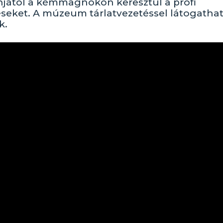
onjától a kémmagnókon keresztül a profi
éseket. A múzeum tárlatvezetéssel látogathat
k.