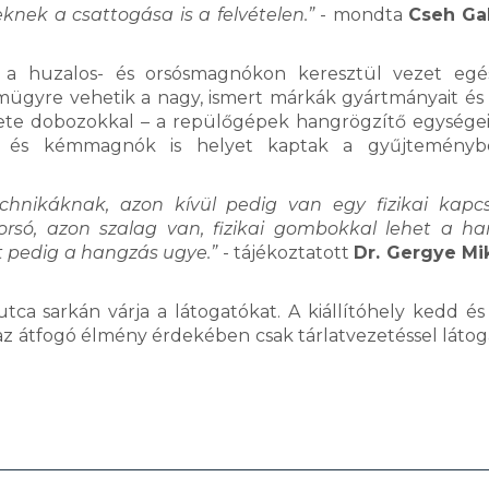
knek a csattogása is a felvételen.”
- mondta
Cseh Gab
jd a huzalos- és orsósmagnókon keresztül vezet eg
emügyre vehetik a nagy, ismert márkák gyártmányait és 
kete dobozokkal – a repülőgépek hangrögzítő egységeiv
onok és kémmagnók is helyet kaptak a gyűjteményb
chnikáknak, azon kívül pedig van egy fizikai kapc
 orsó, azon szalag van, fizikai gombokkal lehet a ha
t pedig a hangzás ugye.”
- tájékoztatott
Dr. Gergye Mi
 sarkán várja a látogatókat. A kiállítóhely kedd és
n az átfogó élmény érdekében csak tárlatvezetéssel látog