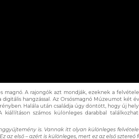
magnó. A rajongók azt mondják, ezeknek a felvétel
 digitális hangzással. Az Orsósmagnó Múzeumot két év
ényben. Halála után családja úgy döntött, hogy új hely
 kiállításon számos különleges darabbal találkozha
ggyűjtemény is. Vannak itt olyan különleges felvétele
Ez az első – azért is különleges, mert ez az első sztereó f