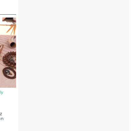
ly
z
on