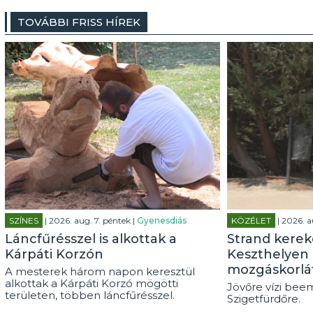
TOVÁBBI FRISS HÍREK
SZÍNES
| 2026. aug. 7. péntek |
Gyenesdiás
KÖZÉLET
| 2026. a
Láncfűrésszel is alkottak a
Strand kerek
Kárpáti Korzón
Keszthelyen 
mozgáskorlá
A mesterek három napon keresztül
alkottak a Kárpáti Korzó mögötti
Jövőre vízi beem
területen, többen láncfűrésszel.
Szigetfürdőre.