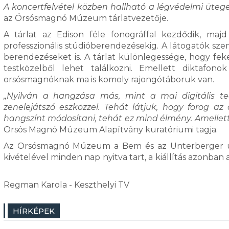
A koncertfelvétel közben hallható a légvédelmi ütege
az Órsósmagnó Múzeum tárlatvezetője.
A tárlat az Edison féle fonográffal kezdődik, ma
professzionális stúdióberendezésekig. A látogatók sz
berendezéseket is. A tárlat különlegessége, hogy fe
testközelből lehet találkozni. Emellett diktaf
orsósmagnóknak ma is komoly rajongótáboruk van.
„Nyilván a hangzása más, mint a mai digitális te
zenelejátszó eszközzel. Tehát látjuk, hogy forog az
hangszínt módosítani, tehát ez mind élmény. Amellet
Orsós Magnó Múzeum Alapítvány kuratóriumi tagja.
Az Orsósmagnó Múzeum a Bem és az Unterberger utca
kivételével minden nap nyitva tart, a kiállítás azonba
Regman Karola - Keszthelyi TV
HÍRKÉPEK