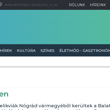
RÓLUNK
HÍREINK
8360 KESZTHELY, KOSSUTH L. U. 45.
 HÍREK
KULTÚRA
SZÍNES
ÉLETMÓD - GASZTRONÓ
yen
likviák Nógrád vármegyéből kerültek a Bala