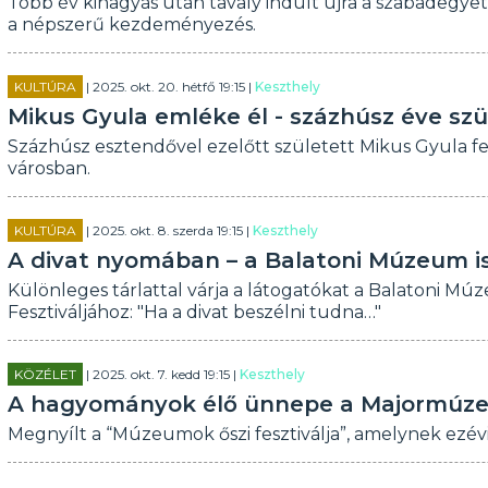
Több év kihagyás után tavaly indult újra a szabadegye
a népszerű kezdeményezés.
KULTÚRA
| 2025. okt. 20. hétfő 19:15 |
Keszthely
Mikus Gyula emléke él - százhúsz éve szü
Százhúsz esztendővel ezelőtt született Mikus Gyula fes
városban.
KULTÚRA
| 2025. okt. 8. szerda 19:15 |
Keszthely
A divat nyomában – a Balatoni Múzeum is 
Különleges tárlattal várja a látogatókat a Balatoni M
Fesztiváljához: "Ha a divat beszélni tudna…"
KÖZÉLET
| 2025. okt. 7. kedd 19:15 |
Keszthely
A hagyományok élő ünnepe a Majormú
Megnyílt a “Múzeumok őszi fesztiválja”, amelynek ezév