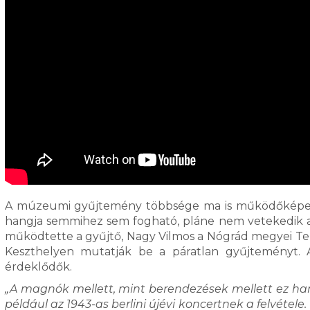
A múzeumi gyűjtemény többsége ma is működőképes 
hangja semmihez sem fogható, pláne nem vetekedik a
működtette a gyűjtő, Nagy Vilmos a Nógrád megyei Ter
Keszthelyen mutatják be a páratlan gyűjteményt. A
érdeklődők.
„A magnók mellett, mint berendezések mellett ez han
például az 1943-as berlini újévi koncertnek a felvétele. 