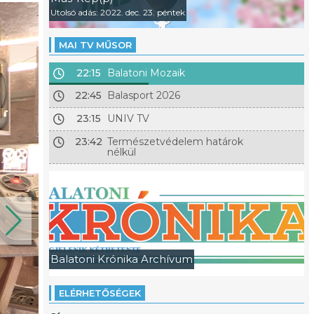
Utolsó adás: 2022. dec. 23. péntek
MAI TV MŰSOR
22:15
Balatoni Mozaik
22:45
Balasport 2026
23:15
UNIV TV
23:42
Természetvédelem határok
nélkül
Balatoni Krónika Archívum
ELÉRHETŐSÉGEK