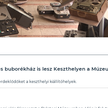
 és buborékház is lesz Keszthelyen a Múz
deklődőket a keszthelyi kiállítóhelyek.