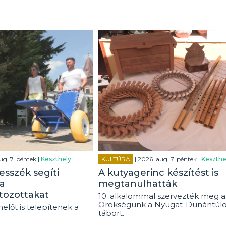
ug. 7. péntek |
Keszthely
KULTÚRA
| 2026. aug. 7. péntek |
Keszthe
esszék segíti
A kutyagerinc készítést is
a
megtanulhatták
tozottakat
10. alkalommal szervezték meg a
Örökségünk a Nyugat-Dunántúl
előt is telepítenek a
tábort.