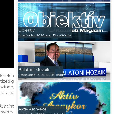
Objektív
Utolsó adás: 2026. aug. 13. csütörtök
Balatoni Mozaik
Utolsó adás: 2026. júl. 28. kedd
eknek a
tizedig
színen,
tnak az
k, mint
Aktív Aranykor
elvétel.