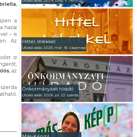
Utolsó adás: 2024. szep. 9. hétfő
riella
,
észen a
a hazai
el – is
en. Az
Hittel, lélekkel
Utolsó adás: 2025. már. 16. vasárnap
solat a
ngerőt,
klós
, az
 szerda
Önkormányzati híradó
atható.
Utolsó adás: 2026. júl. 22. szerda
Más-Kép(p)