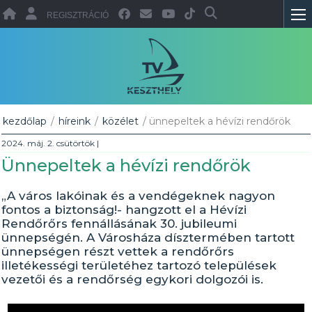
REGISZTRÁCIÓ
kezdőlap
/
híreink
/
közélet
/ ünnepeltek a hévízi rendőrök
2024. máj. 2. csütörtök
|
Ünnepeltek a hévízi rendőrök
„A város lakóinak és a vendégeknek nagyon
fontos a biztonság!- hangzott el a Hévízi
Rendőrőrs fennállásának 30. jubileumi
ünnepségén. A Városháza dísztermében tartott
ünnepségen részt vettek a rendőrőrs
illetékességi területéhez tartozó települések
vezetői és a rendőrség egykori dolgozói is.