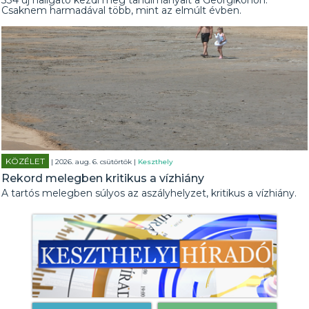
334 új hallgató kezdi meg tanulmányait a Georgikonon.
Csaknem harmadával több, mint az elmúlt évben.
KÖZÉLET
| 2026. aug. 6. csütörtök |
Keszthely
Rekord melegben kritikus a vízhiány
A tartós melegben súlyos az aszályhelyzet, kritikus a vízhiány.