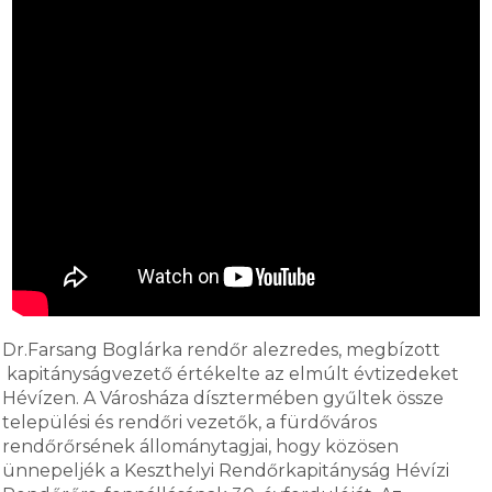
Dr.Farsang Boglárka rendőr alezredes, megbízott
kapitányságvezető értékelte az elmúlt évtizedeket
Hévízen. A Városháza dísztermében gyűltek össze
települési és rendőri vezetők, a fürdőváros
rendőrőrsének állománytagjai, hogy közösen
ünnepeljék a Keszthelyi Rendőrkapitányság Hévízi