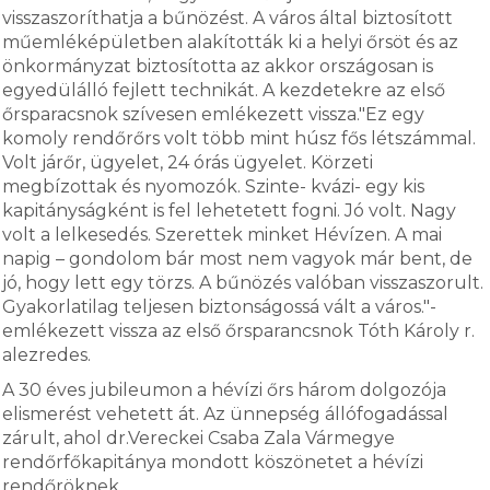
visszaszoríthatja a bűnözést. A város által biztosított
műemléképületben alakították ki a helyi őrsöt és az
önkormányzat biztosította az akkor országosan is
egyedülálló fejlett technikát. A kezdetekre az első
őrsparacsnok szívesen emlékezett vissza."Ez egy
komoly rendőrőrs volt több mint húsz fős létszámmal.
Volt járőr, ügyelet, 24 órás ügyelet. Körzeti
megbízottak és nyomozók. Szinte- kvázi- egy kis
kapitányságként is fel lehetetett fogni. Jó volt. Nagy
volt a lelkesedés. Szerettek minket Hévízen. A mai
napig – gondolom bár most nem vagyok már bent, de
jó, hogy lett egy törzs. A bűnözés valóban visszaszorult.
Gyakorlatilag teljesen biztonságossá vált a város."-
emlékezett vissza az első őrsparancsnok Tóth Károly r.
alezredes.
A 30 éves jubileumon a hévízi őrs három dolgozója
elismerést vehetett át. Az ünnepség állófogadással
zárult, ahol dr.Vereckei Csaba Zala Vármegye
rendőrfőkapitánya mondott köszönetet a hévízi
rendőröknek.