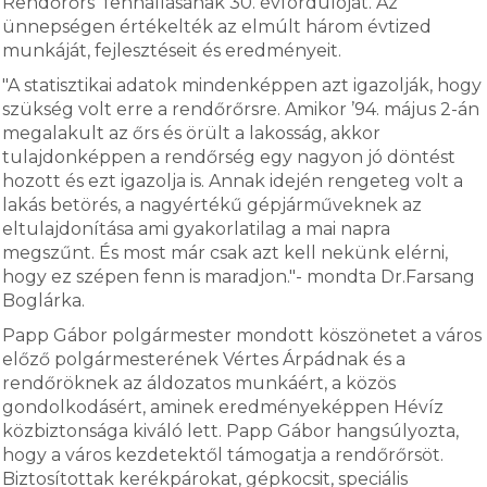
Rendőrőrs fennállásának 30. évfordulóját. Az
ünnepségen értékelték az elmúlt három évtized
munkáját, fejlesztéseit és eredményeit.
"A statisztikai adatok mindenképpen azt igazolják, hogy
szükség volt erre a rendőrőrsre. Amikor ’94. május 2-án
megalakult az őrs és örült a lakosság, akkor
tulajdonképpen a rendőrség egy nagyon jó döntést
hozott és ezt igazolja is. Annak idején rengeteg volt a
lakás betörés, a nagyértékű gépjárműveknek az
eltulajdonítása ami gyakorlatilag a mai napra
megszűnt. És most már csak azt kell nekünk elérni,
hogy ez szépen fenn is maradjon."- mondta Dr.Farsang
Boglárka.
Papp Gábor polgármester mondott köszönetet a város
előző polgármesterének Vértes Árpádnak és a
rendőröknek az áldozatos munkáért, a közös
gondolkodásért, aminek eredményeképpen Hévíz
közbiztonsága kiváló lett. Papp Gábor hangsúlyozta,
hogy a város kezdetektől támogatja a rendőrőrsöt.
Biztosítottak kerékpárokat, gépkocsit, speciális