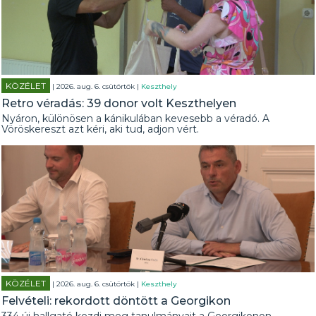
KÖZÉLET
| 2026. aug. 6. csütörtök |
Keszthely
Retro véradás: 39 donor volt Keszthelyen
Nyáron, különösen a kánikulában kevesebb a véradó. A
Vöröskereszt azt kéri, aki tud, adjon vért.
KÖZÉLET
| 2026. aug. 6. csütörtök |
Keszthely
Felvételi: rekordott döntött a Georgikon