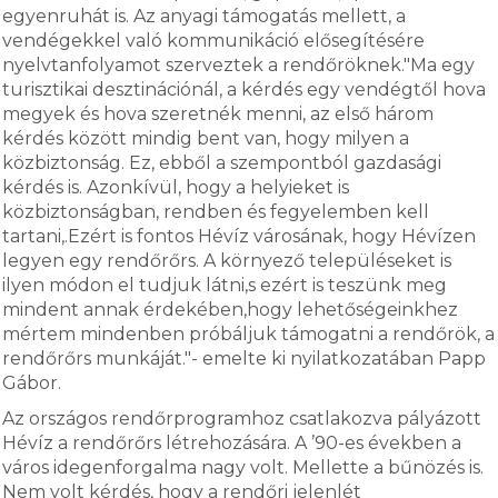
egyenruhát is. Az anyagi támogatás mellett, a
vendégekkel való kommunikáció elősegítésére
nyelvtanfolyamot szerveztek a rendőröknek."Ma egy
turisztikai desztinációnál, a kérdés egy vendégtől hova
megyek és hova szeretnék menni, az első három
kérdés között mindig bent van, hogy milyen a
közbiztonság. Ez, ebből a szempontból gazdasági
kérdés is. Azonkívül, hogy a helyieket is
közbiztonságban, rendben és fegyelemben kell
tartani,.Ezért is fontos Hévíz városának, hogy Hévízen
legyen egy rendőrőrs. A környező településeket is
ilyen módon el tudjuk látni,s ezért is teszünk meg
mindent annak érdekében,hogy lehetőségeinkhez
mértem mindenben próbáljuk támogatni a rendőrök, a
rendőrőrs munkáját."- emelte ki nyilatkozatában Papp
Gábor.
Az országos rendőrprogramhoz csatlakozva pályázott
Hévíz a rendőrőrs létrehozására. A ’90-es években a
város idegenforgalma nagy volt. Mellette a bűnözés is.
Nem volt kérdés, hogy a rendőri jelenlét