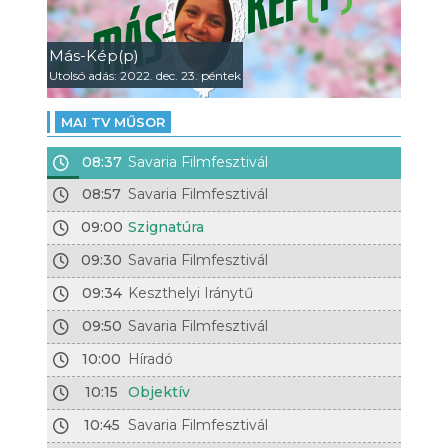
Más-Kép(p)
Utolsó adás: 2022. dec. 23. péntek
MAI TV MŰSOR
08:37
Savaria Filmfesztivál
08:57
Savaria Filmfesztivál
09:00
Szignatúra
09:30
Savaria Filmfesztivál
09:34
Keszthelyi Iránytű
09:50
Savaria Filmfesztivál
10:00
Híradó
10:15
Objektív
10:45
Savaria Filmfesztivál