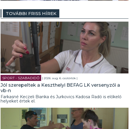
TOVÁBBI FRISS HÍREK
SPORT - SZABADIDŐ
| 2026. aug. 6. csütörtök |
Jól szerepeltek a Keszthelyi BEFAG LK versenyzői a
vb-n
Farkasné Keczeli Bianka és Jurkovics Kadosa Radó is előkelő
helyeket értek el.