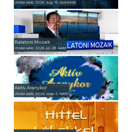
Utolsó adás: 2026. aug. 13. csütörtök
Balatoni Mozaik
Utolsó adás: 2026. júl. 28. kedd
Aktív Aranykor
Utolsó adás: 2024. szep. 9. hétfő