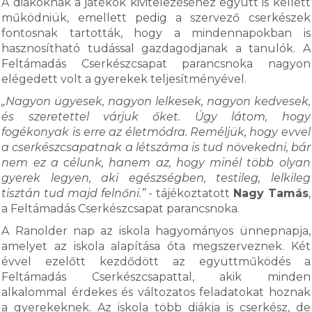
A diákoknak a játékok kivitelezéséhez együtt is kellett
működniük, emellett pedig a szervező cserkészek
fontosnak tartották, hogy a mindennapokban is
hasznosítható tudással gazdagodjanak a tanulók. A
Feltámadás Cserkészcsapat parancsnoka nagyon
elégedett volt a gyerekek teljesítményével.
„Nagyon ügyesek, nagyon lelkesek, nagyon kedvesek,
és szeretettel várjuk őket. Úgy látom, hogy
fogékonyak is erre az életmódra. Reméljük, hogy evvel
a cserkészcsapatnak a létszáma is tud növekedni, bár
nem ez a célunk, hanem az, hogy minél több olyan
gyerek legyen, aki egészségben, testileg, lelkileg
tisztán tud majd felnőni.”
- tájékoztatott
Nagy Tamás
,
a Feltámadás Cserkészcsapat parancsnoka.
A Ranolder nap az iskola hagyományos ünnepnapja,
amelyet az iskola alapítása óta megszerveznek. Két
évvel ezelőtt kezdődött az együttműködés a
Feltámadás Cserkészcsapattal, akik minden
alkalommal érdekes és változatos feladatokat hoznak
a gyerekeknek. Az iskola több diákja is cserkész, de