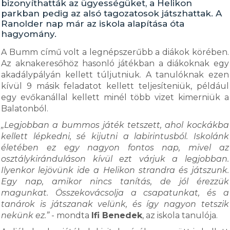
bizonyíthatták az ügyességüket, a Helikon
parkban pedig az alsó tagozatosok játszhattak. A
Ranolder nap már az iskola alapítása óta
hagyomány.
A Bumm című volt a legnépszerűbb a diákok körében.
Az aknakeresőhöz hasonló játékban a diákoknak egy
akadálypályán kellett túljutniuk. A tanulóknak ezen
kívül 9 másik feladatot kellett teljesíteniük, például
egy evőkanállal kellett minél több vizet kimerniük a
Balatonból.
„Legjobban a bummos játék tetszett, ahol kockákba
kellett lépkedni, sé kijutni a labirintusból. Iskolánk
életében ez egy nagyon fontos nap, mivel az
osztálykiránduláson kívül ezt várjuk a legjobban.
Ilyenkor lejövünk ide a Helikon strandra és játszunk.
Egy nap, amikor nincs tanítás, de jól érezzük
magunkat. Összekovácsolja a csapatunkat, és a
tanárok is játszanak velünk, és így nagyon tetszik
nekünk ez.”
- mondta
Ifi Benedek
, az iskola tanulója.