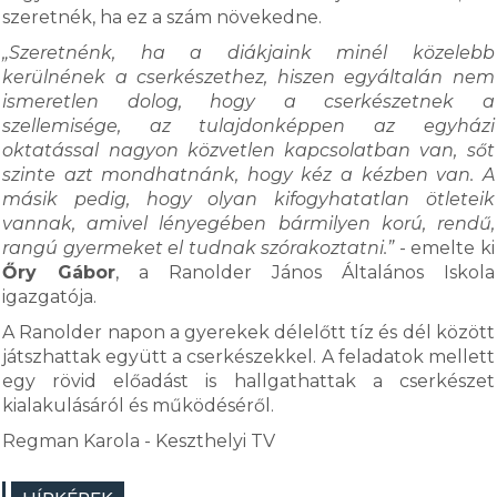
szeretnék, ha ez a szám növekedne.
„Szeretnénk, ha a diákjaink minél közelebb
kerülnének a cserkészethez, hiszen egyáltalán nem
ismeretlen dolog, hogy a cserkészetnek a
szellemisége, az tulajdonképpen az egyházi
oktatással nagyon közvetlen kapcsolatban van, sőt
szinte azt mondhatnánk, hogy kéz a kézben van. A
másik pedig, hogy olyan kifogyhatatlan ötleteik
vannak, amivel lényegében bármilyen korú, rendű,
rangú gyermeket el tudnak szórakoztatni.”
- emelte ki
Őry Gábor
, a Ranolder János Általános Iskola
igazgatója.
A Ranolder napon a gyerekek délelőtt tíz és dél között
játszhattak együtt a cserkészekkel. A feladatok mellett
egy rövid előadást is hallgathattak a cserkészet
kialakulásáról és működéséről.
Regman Karola - Keszthelyi TV