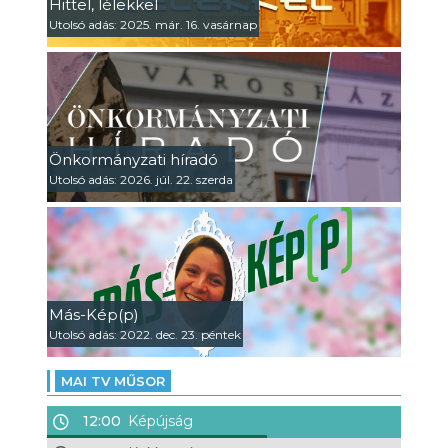
Hittel, lélekkel
Utolsó adás: 2025. már. 16. vasárnap
Önkormányzati híradó
Utolsó adás: 2026. júl. 22. szerda
Más-Kép(p)
Utolsó adás: 2022. dec. 23. péntek
MAI TV MŰSOR
12:00
Képújság