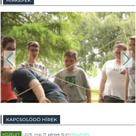
HÍRKÉPEK
KAPCSOLÓDÓ HÍREK
KÖZÉLET
| 2019. máj. 17. péntek 15:41 |
Keszthely