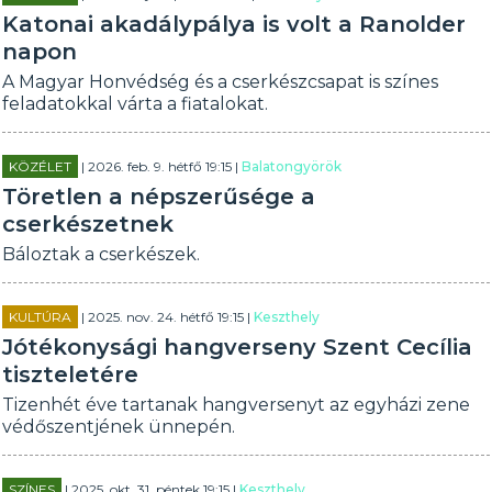
Katonai akadálypálya is volt a Ranolder
napon
A Magyar Honvédség és a cserkészcsapat is színes
feladatokkal várta a fiatalokat.
KÖZÉLET
| 2026. feb. 9. hétfő 19:15 |
Balatongyörök
Töretlen a népszerűsége a
cserkészetnek
Báloztak a cserkészek.
KULTÚRA
| 2025. nov. 24. hétfő 19:15 |
Keszthely
Jótékonysági hangverseny Szent Cecília
tiszteletére
Tizenhét éve tartanak hangversenyt az egyházi zene
védőszentjének ünnepén.
SZÍNES
| 2025. okt. 31. péntek 19:15 |
Keszthely