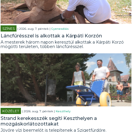
SZÍNES
| 2026. aug. 7. péntek |
Gyenesdiás
Láncfűrésszel is alkottak a Kárpáti Korzón
A mesterek három napon keresztül alkottak a Kárpáti Korzó
mögötti területen, többen láncfűrésszel.
KÖZÉLET
| 2026. aug. 7. péntek |
Keszthely
Strand kerekesszék segíti Keszthelyen a
mozgáskorlátozottakat
Jövőre vízi beemelőt is telepítenek a Szigetfürdőre.