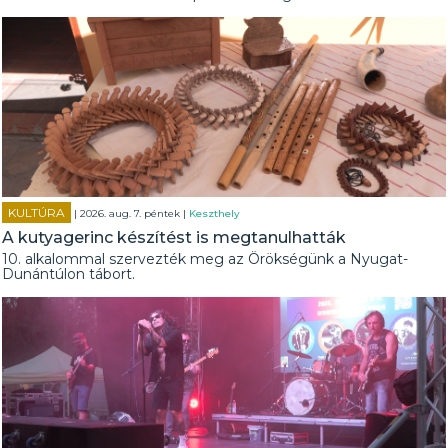
KULTÚRA
| 2026. aug. 7. péntek |
Keszthely
A kutyagerinc készítést is megtanulhatták
10. alkalommal szervezték meg az Örökségünk a Nyugat-
Dunántúlon tábort.