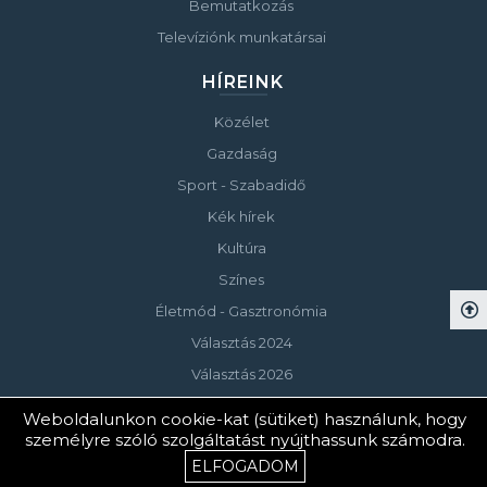
Bemutatkozás
Televíziónk munkatársai
HÍREINK
Közélet
Gazdaság
Sport - Szabadidő
Kék hírek
Kultúra
Színes
Életmód - Gasztronómia
Választás 2024
Választás 2026
Weboldalunkon cookie-kat (sütiket) használunk, hogy
személyre szóló szolgáltatást nyújthassunk számodra.
© Copyright 2023 Keszthelyi Televízió
ELFOGADOM