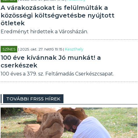
A várakozásokat is felülmúlták a
közösségi költségvetésbe nyújtott
ötletek
Eredményt hirdettek a Városházán.
SZÍNES
| 2025. okt. 27. hétfő 19:15 |
Keszthely
100 éve kívánnak Jó munkát! a
cserkészek
100 éves a 379. sz. Feltámadás Cserkészcsapat.
TOVÁBBI FRISS HÍREK