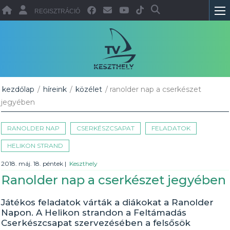
REGISZTRÁCIÓ
kezdőlap
/
híreink
/
közélet
/ ranolder nap a cserkészet
jegyében
RANOLDER NAP
CSERKÉSZCSAPAT
FELADATOK
HELIKON STRAND
2018. máj. 18. péntek
|
Keszthely
Ranolder nap a cserkészet jegyében
Játékos feladatok várták a diákokat a Ranolder
Napon. A Helikon strandon a Feltámadás
Cserkészcsapat szervezésében a felsősök