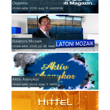
Objektív
Utolsó adás: 2026. aug. 13. csütörtök
Balatoni Mozaik
Utolsó adás: 2026. júl. 28. kedd
Aktív Aranykor
Utolsó adás: 2024. szep. 9. hétfő