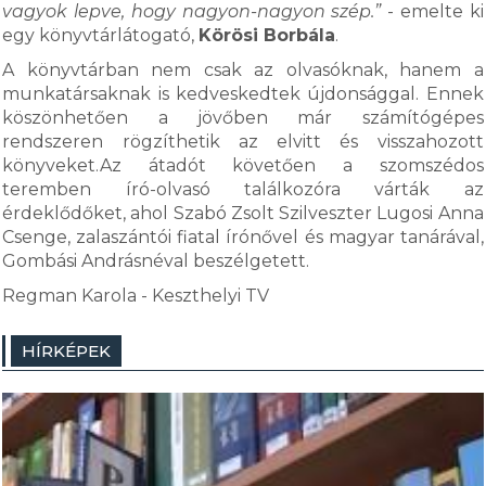
vagyok lepve, hogy nagyon-nagyon szép.”
- emelte ki
egy könyvtárlátogató,
Körösi Borbála
.
A könyvtárban nem csak az olvasóknak, hanem a
munkatársaknak is kedveskedtek újdonsággal. Ennek
köszönhetően a jövőben már számítógépes
rendszeren rögzíthetik az elvitt és visszahozott
könyveket.Az átadót követően a szomszédos
teremben író-olvasó találkozóra várták az
érdeklődőket, ahol Szabó Zsolt Szilveszter Lugosi Anna
Csenge, zalaszántói fiatal írónővel és magyar tanárával,
Gombási Andrásnéval beszélgetett.
Regman Karola - Keszthelyi TV
HÍRKÉPEK