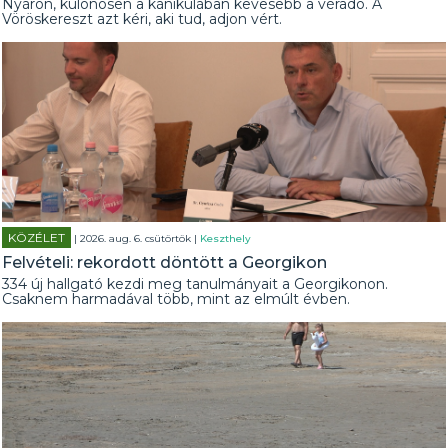
Nyáron, különösen a kánikulában kevesebb a véradó. A
Vöröskereszt azt kéri, aki tud, adjon vért.
KÖZÉLET
| 2026. aug. 6. csütörtök |
Keszthely
Felvételi: rekordott döntött a Georgikon
334 új hallgató kezdi meg tanulmányait a Georgikonon.
Csaknem harmadával több, mint az elmúlt évben.