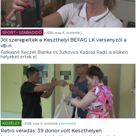
SPORT - SZABADIDŐ
| 2026. aug. 6. csütörtök |
Jól szerepeltek a Keszthelyi BEFAG LK versenyzői a
vb-n
Farkasné Keczeli Bianka és Jurkovics Kadosa Radó is előkelő
helyeket értek el.
KÖZÉLET
| 2026. aug. 6. csütörtök |
Keszthely
Retro véradás: 39 donor volt Keszthelyen