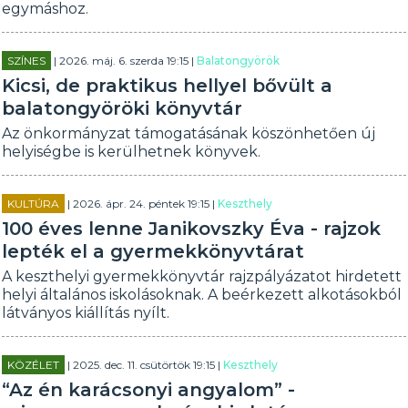
egymáshoz.
SZÍNES
| 2026. máj. 6. szerda 19:15 |
Balatongyörök
Kicsi, de praktikus hellyel bővült a
balatongyöröki könyvtár
Az önkormányzat támogatásának köszönhetően új
helyiségbe is kerülhetnek könyvek.
KULTÚRA
| 2026. ápr. 24. péntek 19:15 |
Keszthely
100 éves lenne Janikovszky Éva - rajzok
lepték el a gyermekkönyvtárat
A keszthelyi gyermekkönyvtár rajzpályázatot hirdetett
helyi általános iskolásoknak. A beérkezett alkotásokból
látványos kiállítás nyílt.
KÖZÉLET
| 2025. dec. 11. csütörtök 19:15 |
Keszthely
“Az én karácsonyi angyalom” -