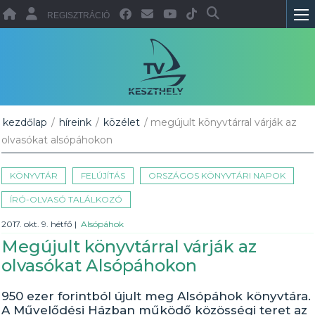
REGISZTRÁCIÓ
kezdőlap
/
híreink
/
közélet
/ megújult könyvtárral várják az
olvasókat alsópáhokon
KÖNYVTÁR
FELÚJÍTÁS
ORSZÁGOS KÖNYVTÁRI NAPOK
ÍRÓ-OLVASÓ TALÁLKOZÓ
2017. okt. 9. hétfő
|
Alsópáhok
Megújult könyvtárral várják az
olvasókat Alsópáhokon
950 ezer forintból újult meg Alsópáhok könyvtára.
A Művelődési Házban működő közösségi teret az