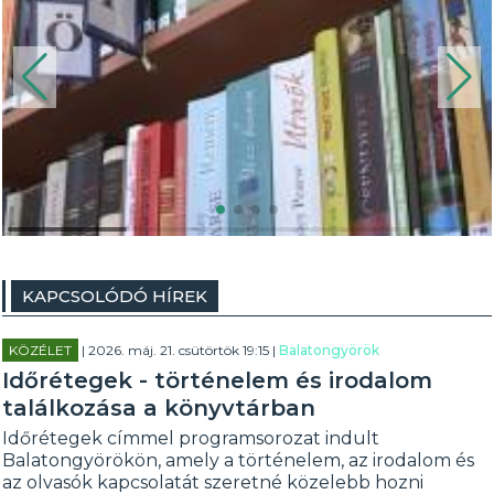
KAPCSOLÓDÓ HÍREK
KÖZÉLET
| 2026. máj. 21. csütörtök 19:15 |
Balatongyörök
Időrétegek - történelem és irodalom
találkozása a könyvtárban
Időrétegek címmel programsorozat indult
Balatongyörökön, amely a történelem, az irodalom és
az olvasók kapcsolatát szeretné közelebb hozni