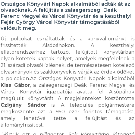
Országos Könyvári Napok alkalmából adták át az
olvasóknak. A felújítás a zalaegerszegi Deák
Ferenc Megyei és Városi Könyvtár és a keszthelyi
Fejér György Városi Könyvtár támogatásából
valósult meg.
Új polcokat csináltattak és a könyvállományt is
frissítették Alsópáhokon. A keszthelyi
ellátórendszerhez tartozó, felújított könyvtárban
olyan kötetek kaptak helyet, amelyek megfelelnek a
21. századi olvasói ízlésnek, de természetesen kötelező
olvasmányok és szakkönyvek is várják az érdeklődőket
a polcokon.Az Országos Könyvtári Napok alkalmából
Kiss Gábor
, a zalaegerszegi Deák Ferenc Megyei és
Városi Könyvtár igazgatója avatta fel Alsópáhok
megújult könyvtárát. A megjelenteket köszöntötte
Czigány Sándor
is. A település polgármestere
megköszönte azt a 950 ezer forintos támogatást,
amely lehetővé tette a felújítást és az
állományfrissítést.
„Vártuk ezt a pillanatot. Sok könyvtárba látogató