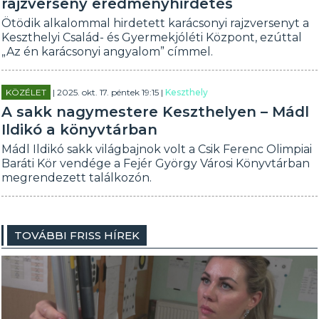
rajzverseny eredményhirdetés
Ötödik alkalommal hirdetett karácsonyi rajzversenyt a
Keszthelyi Család- és Gyermekjóléti Központ, ezúttal
„Az én karácsonyi angyalom” címmel.
KÖZÉLET
| 2025. okt. 17. péntek 19:15 |
Keszthely
A sakk nagymestere Keszthelyen – Mádl
Ildikó a könyvtárban
Mádl Ildikó sakk világbajnok volt a Csik Ferenc Olimpiai
Baráti Kör vendége a Fejér György Városi Könyvtárban
megrendezett találkozón.
TOVÁBBI FRISS HÍREK