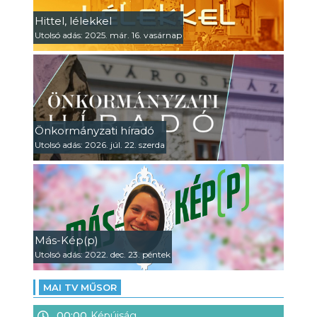
Hittel, lélekkel
Utolsó adás: 2025. már. 16. vasárnap
Önkormányzati híradó
Utolsó adás: 2026. júl. 22. szerda
Más-Kép(p)
Utolsó adás: 2022. dec. 23. péntek
MAI TV MŰSOR
00:00
Képújság