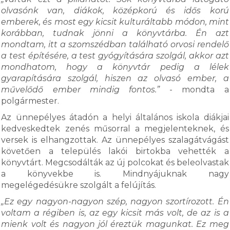
olvasónk van, diákok, középkorú és idős korú
emberek, és most egy kicsit kulturáltabb módon, mint
korábban, tudnak jönni a könyvtárba. Én azt
mondtam, itt a szomszédban található orvosi rendelő
a test építésére, a test gyógyítására szolgál, akkor azt
mondhatom, hogy a könyvtár pedig a lélek
gyarapítására szolgál, hiszen az olvasó ember, a
művelődő ember mindig fontos.”
- mondta a
polgármester.
Az ünnepélyes átadón a helyi általános iskola diákjai
kedveskedtek zenés műsorral a megjelenteknek, és
versek is elhangzottak. Az ünnepélyes szalagátvágást
követően a település lakói birtokba vehették a
könyvtárt. Megcsodálták az új polcokat és beleolvastak
a könyvekbe is. Mindnyájuknak nagy
megelégedésükre szolgált a felújítás.
„Ez egy nagyon-nagyon szép, nagyon szortírozott. Én
voltam a régiben is, az egy kicsit más volt, de az is a
mienk volt és nagyon jól éreztük magunkat. Ez meg