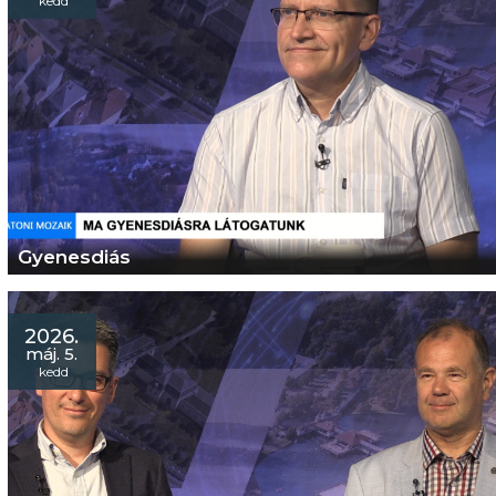
kedd
Gyenesdiás
2026.
máj. 5.
kedd