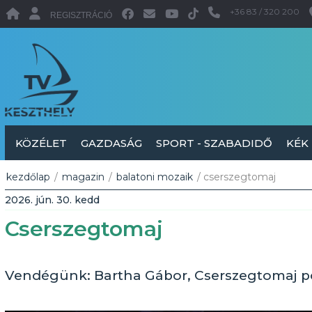
+36 83 / 320 200
REGISZTRÁCIÓ
KÖZÉLET
GAZDASÁG
SPORT - SZABADIDŐ
KÉK
kezdőlap
/
magazin
/
balatoni mozaik
/ cserszegtomaj
2026. jún. 30. kedd
Cserszegtomaj
Vendégünk: Bartha Gábor, Cserszegtomaj p