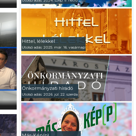
Utolsó adás: 2024. szep. 9. hétfő
Vendégünk: Pali Róbert, Vonyarcvashegy polgármeste
Hittel, lélekkel
Utolsó adás: 2025. már. 16. vasárnap
Önkormányzati híradó
Utolsó adás: 2026. júl. 22. szerda
Vendégünk: Gál Lajos, Gyenesdiás polgármestere
Más-Kép(p)