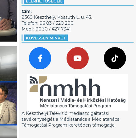
ELÉRHETŐSÉGEK
Cím:
8360 Keszthely, Kossuth L. u. 45.
Telefon: 06 83 / 320 200
Mobil: 06 30 / 427 7341
Vendégeink: Dr. Tóth Gergely, Keszthely polgármester
Kendeh-Kirchknopf Gusztáv alpolgármester
KÖVESSEN MINKET
A Keszthelyi Televízió médiaszolgáltatási
tevékenységét a Médiatanács a Médiatanács
Támogatási Program keretében támogatja.