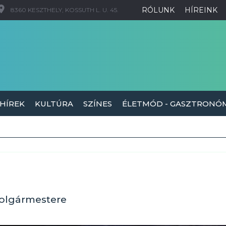
RÓLUNK
HÍREINK
8360 KESZTHELY, KOSSUTH L. U. 45.
 HÍREK
KULTÚRA
SZÍNES
ÉLETMÓD - GASZTRONÓ
olgármestere