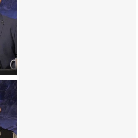
Vendégeink: Dr. Tóth Gergely, Keszthely polgármester
Kendeh-Kirchknopf Gusztáv alpolgármester