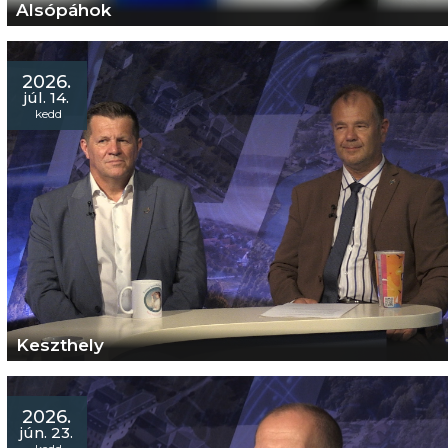
Alsópáhok
2026.
júl. 14.
kedd
Keszthely
2026.
jún. 23.