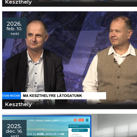
Keszthely
2026.
feb. 10.
kedd
Keszthely
2025.
dec. 16.
kedd