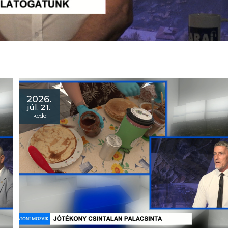
2026.
júl. 21.
kedd