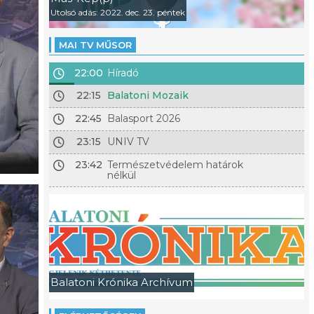
Utolsó adás: 2022. dec. 23. péntek
MAI TV MŰSOR
22:00
Híradó
22:15
Balatoni Mozaik
22:45
Balasport 2026
23:15
UNIV TV
Vendégeink: Dr. Tóth Gergely, Keszthely polgármester
Klaczné Tar Ibolya önkormányzati képviselő
23:42
Természetvédelem határok
nélkül
Balatoni Krónika Archívum