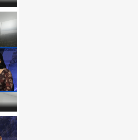
Vendégünk: Gál Lajos, Gyenesdiás polgármestere
Vendégünk: Bánkiné Király Zsuzsanna, Balatongyörök
polgármestere