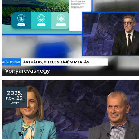
Vonyarcvashegy
2025.
nov. 25.
kedd