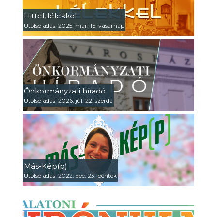
Hittel, lélekkel
Utolsó adás: 2025. már. 16. vasárnap
Önkormányzati híradó
Utolsó adás: 2026. júl. 22. szerda
Más-Kép(p)
Utolsó adás: 2022. dec. 23. péntek