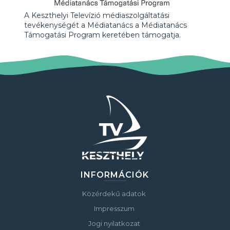
A Keszthelyi Televízió médiaszolgáltatási
tevékenységét a Médiatanács a Médiatanács
Támogatási Program keretében támogatja.
INFORMÁCIÓK
Közérdekű adatok
Impresszum
Jogi nyilatkozat