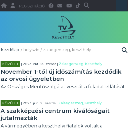
REGISZTRÁCIÓ
kezdőlap
/ helyszín / zalaegerszeg, keszthely
KÖZÉLET
| 2023. okt. 25. szerda |
Zalaegerszeg, Keszthely
November 1-től új időszámítás kezdődik
az orvosi ügyeletben
Az Országos Mentőszolgálat veszi át a feladat ellátását.
KÖZÉLET
| 2023. jún. 21. szerda |
Zalaegerszeg, Keszthely
A szakképzési centrum kiválóságait
jutalmazták
A vármegyében a keszthelyi fiatalok voltak a