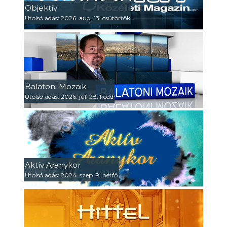
Objektív
Utolsó adás: 2026. aug. 13. csütörtök
Balatoni Mozaik
Utolsó adás: 2026. júl. 28. kedd
Aktív Aranykor
Utolsó adás: 2024. szep. 9. hétfő