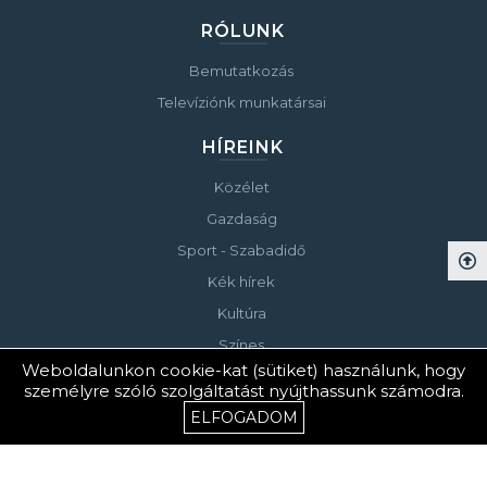
RÓLUNK
Bemutatkozás
Televíziónk munkatársai
HÍREINK
Közélet
Gazdaság
Sport - Szabadidő
Kék hírek
Kultúra
Színes
Weboldalunkon cookie-kat (sütiket) használunk, hogy
Életmód - Gasztronómia
személyre szóló szolgáltatást nyújthassunk számodra.
Választás 2024
ELFOGADOM
Választás 2026