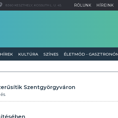
RÓLUNK
HÍREINK
8360 KESZTHELY, KOSSUTH L. U. 45.
 HÍREK
KULTÚRA
SZÍNES
ÉLETMÓD - GASZTRONÓ
zerűsítik Szentgyörgyváron
és.
hítésében