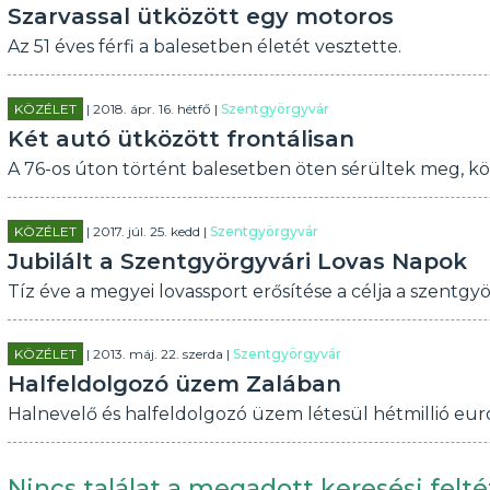
Szarvassal ütközött egy motoros
Az 51 éves férfi a balesetben életét vesztette.
KÖZÉLET
| 2018. ápr. 16. hétfő |
Szentgyörgyvár
Két autó ütközött frontálisan
A 76-os úton történt balesetben öten sérültek meg, k
KÖZÉLET
| 2017. júl. 25. kedd |
Szentgyörgyvár
Jubilált a Szentgyörgyvári Lovas Napok
Tíz éve a megyei lovassport erősítése a célja a szentg
KÖZÉLET
| 2013. máj. 22. szerda |
Szentgyörgyvár
Halfeldolgozó üzem Zalában
Halnevelő és halfeldolgozó üzem létesül hétmillió eu
Nincs találat a megadott keresési felté