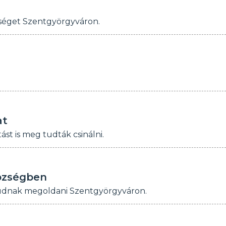
nséget Szentgyörgyváron.
at
ást is meg tudták csinálni.
községben
udnak megoldani Szentgyörgyváron.