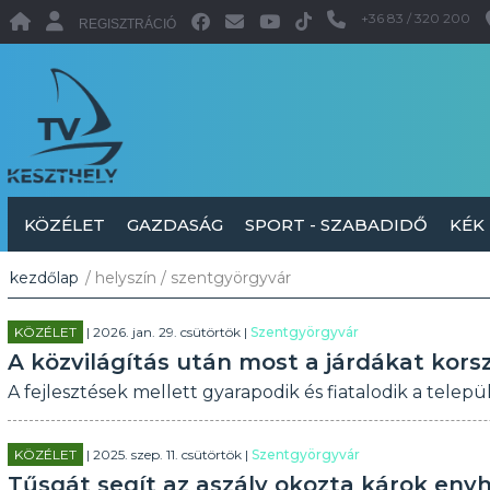
+36 83 / 320 200
REGISZTRÁCIÓ
KÖZÉLET
GAZDASÁG
SPORT - SZABADIDŐ
KÉK
kezdőlap
/ helyszín / szentgyörgyvár
KÖZÉLET
| 2026. jan. 29. csütörtök |
Szentgyörgyvár
A közvilágítás után most a járdákat kors
A fejlesztések mellett gyarapodik és fiatalodik a települ
KÖZÉLET
| 2025. szep. 11. csütörtök |
Szentgyörgyvár
Tűsgát segít az aszály okozta károk eny