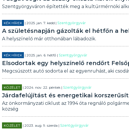
Szentgyörgyváron építették meg a kultúrmérnöki alko
KÉK HÍREK
| 2025. jan. 7. kedd |
Szentgyörgyvár
A születésnapján gázolták el hétfőn a he
A helyszínelő már otthonában lábadozik.
KÉK HÍREK
| 2025. jan. 6. hétfő |
Szentgyörgyvár
Elsodortak egy helyszínelő rendőrt Fels
Megcsúszott autó sodorta el az egyenruhást, aki csod
KÖZÉLET
| 2024. nov. 22. péntek |
Szentgyörgyvár
Járdafelújítást és energetikai korszerűs
Az önkormányzati ciklust az 1994 óta regnáló polgármes
község
KÖZÉLET
| 2023. aug. 9. szerda |
Szentgyörgyvár