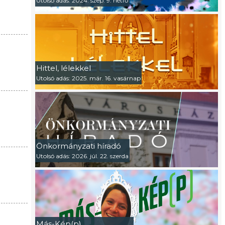
Utolsó adás: 2024. szep. 9. hétfő
Hittel, lélekkel
Utolsó adás: 2025. már. 16. vasárnap
Önkormányzati híradó
Utolsó adás: 2026. júl. 22. szerda
Más-Kép(p)