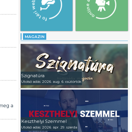
MAGAZIN
.
Szignatúra
Utolsó adás: 2026. aug. 6. csütörtök
 meg a
Keszthelyi Szemmel
Utolsó adás: 2026. ápr. 29. szerda