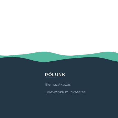
RÓLUNK
Bemutatkozás
Televíziónk munkatársai