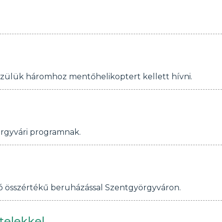
özülük háromhoz mentőhelikoptert kellett hívni.
yörgyvári programnak.
ró összértékű beruházással Szentgyörgyváron.
telekkel.