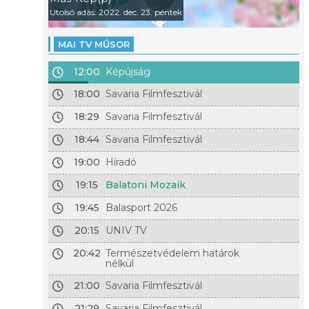
Utolsó adás: 2022. dec. 23. péntek
MAI TV MŰSOR
12:00
Képújság
18:00
Savaria Filmfesztivál
18:29
Savaria Filmfesztivál
18:44
Savaria Filmfesztivál
19:00
Híradó
19:15
Balatoni Mozaik
19:45
Balasport 2026
20:15
UNIV TV
20:42
Természetvédelem határok
nélkül
21:00
Savaria Filmfesztivál
21:29
Savaria Filmfesztivál