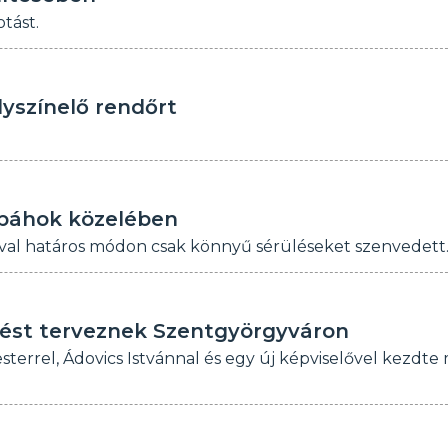
tást.
lyszínelő rendőrt
őpáhok közelében
ával határos módon csak könnyű sérüléseket szenvedett
ítést terveznek Szentgyörgyváron
terrel, Ádovics Istvánnal és egy új képviselővel kezdte