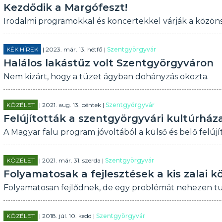
Kezdődik a Margófeszt!
Irodalmi programokkal és koncertekkel várják a közö
KÉK HÍREK
| 2023. már. 13. hétfő |
Szentgyörgyvár
Halálos lakástűz volt Szentgyörgyváron
Nem kizárt, hogy a tüzet ágyban dohányzás okozta.
KÖZÉLET
| 2021. aug. 13. péntek |
Szentgyörgyvár
Felújították a szentgyörgyvári kultúrház
A Magyar falu program jóvoltából a külső és belő felújít
KÖZÉLET
| 2021. már. 31. szerda |
Szentgyörgyvár
Folyamatosak a fejlesztések a kis zalai 
Folyamatosan fejlődnek, de egy problémát nehezen t
KÖZÉLET
| 2018. júl. 10. kedd |
Szentgyörgyvár