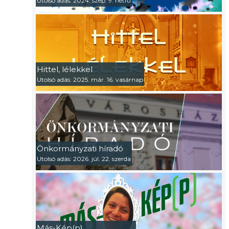
Utolsó adás: 2024. szep. 9. hétfő
Hittel, lélekkel
Utolsó adás: 2025. már. 16. vasárnap
Önkormányzati híradó
Utolsó adás: 2026. júl. 22. szerda
Más-Kép(p)