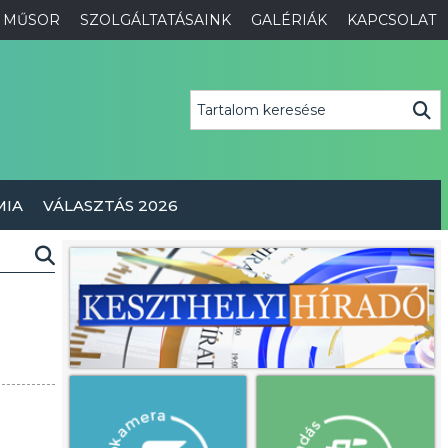
MŰSOR
SZOLGÁLTATÁSAINK
GALÉRIÁK
KAPCSOLAT
MIA
VÁLASZTÁS 2026