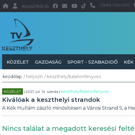
+36 83 / 320 200
REGISZTRÁCIÓ
KÖZÉLET
GAZDASÁG
SPORT - SZABADIDŐ
KÉK
kezdőlap
/ helyszín / keszthely/balatonfenyves
KÖZÉLET
| 2021. júl. 14. szerda |
Keszthely/Balatonfenyves
Kiválóak a keszthelyi strandok
A Kék Hullám zászló minősítésen a Városi Strand 5, a Heli
Nincs találat a megadott keresési felté