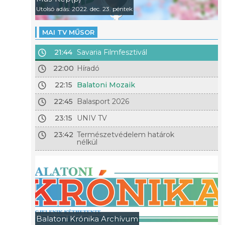
Utolsó adás: 2022. dec. 23. péntek
MAI TV MŰSOR
21:44
Savaria Filmfesztivál
22:00
Híradó
22:15
Balatoni Mozaik
22:45
Balasport 2026
23:15
UNIV TV
23:42
Természetvédelem határok
nélkül
Balatoni Krónika Archívum