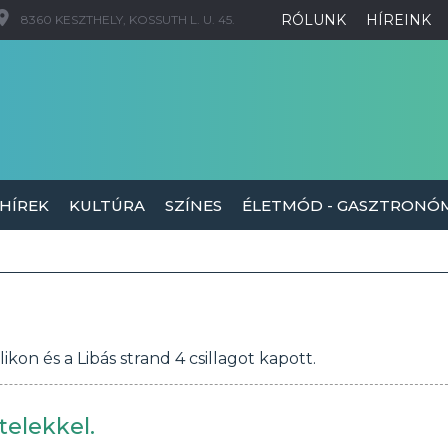
RÓLUNK
HÍREINK
8360 KESZTHELY, KOSSUTH L. U. 45.
 HÍREK
KULTÚRA
SZÍNES
ÉLETMÓD - GASZTRONÓ
kon és a Libás strand 4 csillagot kapott.
telekkel.