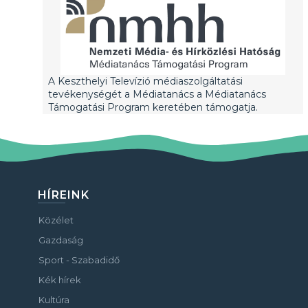
A Keszthelyi Televízió médiaszolgáltatási
tevékenységét a Médiatanács a Médiatanács
Támogatási Program keretében támogatja.
HÍREINK
Közélet
Gazdaság
Sport - Szabadidő
Kék hírek
Kultúra