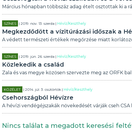
Március hónapban többszáz adag ételt osztottak ki a 
SZÍNES
| 2019. nov. 13. szerda |
Hévíz/Keszthely
Megkezdődött a vízitúrázási időszak a Hé
A védett természeti értékek megőrzése miatt korlátozo
SZÍNES
| 2019. jún. 26. szerda |
Hévíz/Keszthely
Közlekedik a család
Zala és vas megye közösen szervezte meg az ORFK bal
KÖZÉLET
| 2014. júl. 3. csütörtök |
Hévíz/Keszthely
Csehországból Hévízre
A hévízi vendégéjszakák növekedését várják cseh CSA lég
Nincs találat a megadott keresési felté