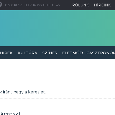
RÓLUNK
HÍREINK
8360 KESZTHELY, KOSSUTH L. U. 45.
 HÍREK
KULTÚRA
SZÍNES
ÉLETMÓD - GASZTRONÓ
 iránt nagy a kereslet.
skereszt