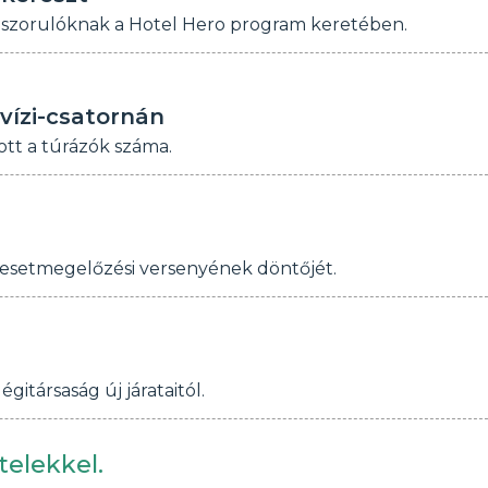
rászorulóknak a Hotel Hero program keretében.
vízi-csatornán
tt a túrázók száma.
esetmegelőzési versenyének döntőjét.
itársaság új járataitól.
telekkel.