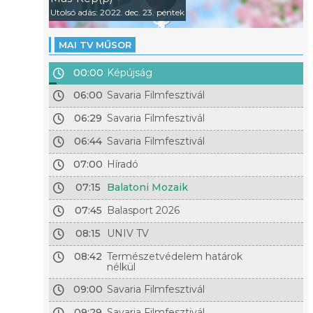
Utolsó adás: 2022. dec. 23. péntek
MAI TV MŰSOR
00:00
Képújság
06:00
Savaria Filmfesztivál
06:29
Savaria Filmfesztivál
06:44
Savaria Filmfesztivál
07:00
Híradó
07:15
Balatoni Mozaik
07:45
Balasport 2026
08:15
UNIV TV
08:42
Természetvédelem határok
nélkül
09:00
Savaria Filmfesztivál
09:29
Savaria Filmfesztivál