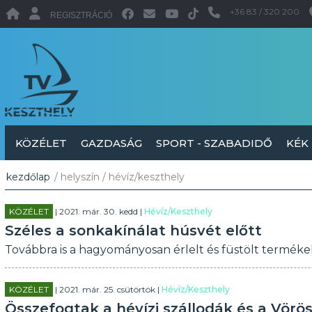
+36 83 / 320 200
REGISZTRÁCIÓ
KÖZÉLET
GAZDASÁG
SPORT - SZABADIDŐ
KÉK
kezdőlap
/ helyszín / hévíz/keszthely
KÖZÉLET
| 2021. már. 30. kedd |
Hévíz/Keszthely
Széles a sonkakínálat húsvét előtt
Továbbra is a hagyományosan érlelt és füstölt termékek
KÖZÉLET
| 2021. már. 25. csütörtök |
Hévíz/Keszthely
Összefogtak a hévízi szállodák és a Vörö