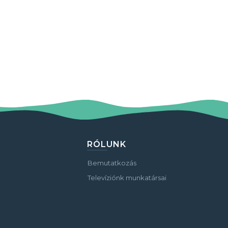
RÓLUNK
Bemutatkozás
Televíziónk munkatársai