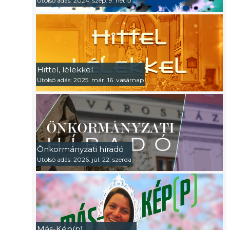
Utolsó adás: 2024. szep. 9. hétfő
Hittel, lélekkel
Utolsó adás: 2025. már. 16. vasárnap
Önkormányzati híradó
Utolsó adás: 2026. júl. 22. szerda
Más-Kép(p)