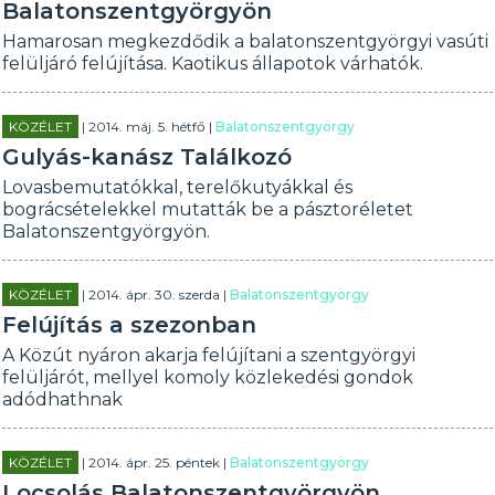
Balatonszentgyörgyön
Hamarosan megkezdődik a balatonszentgyörgyi vasúti
felüljáró felújítása. Kaotikus állapotok várhatók.
KÖZÉLET
| 2014. máj. 5. hétfő |
Balatonszentgyörgy
Gulyás-kanász Találkozó
Lovasbemutatókkal, terelőkutyákkal és
bográcsételekkel mutatták be a pásztoréletet
Balatonszentgyörgyön.
KÖZÉLET
| 2014. ápr. 30. szerda |
Balatonszentgyörgy
Felújítás a szezonban
A Közút nyáron akarja felújítani a szentgyörgyi
felüljárót, mellyel komoly közlekedési gondok
adódhathnak
KÖZÉLET
| 2014. ápr. 25. péntek |
Balatonszentgyörgy
Locsolás Balatonszentgyörgyön