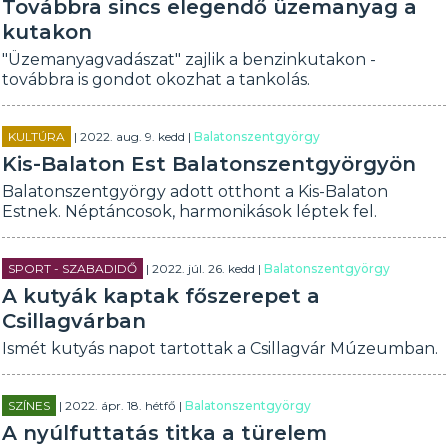
Továbbra sincs elegendő üzemanyag a
kutakon
"Üzemanyagvadászat" zajlik a benzinkutakon -
továbbra is gondot okozhat a tankolás.
KULTÚRA
| 2022. aug. 9. kedd |
Balatonszentgyörgy
Kis-Balaton Est Balatonszentgyörgyön
Balatonszentgyörgy adott otthont a Kis-Balaton
Estnek. Néptáncosok, harmonikások léptek fel.
SPORT - SZABADIDŐ
| 2022. júl. 26. kedd |
Balatonszentgyörgy
A kutyák kaptak főszerepet a
Csillagvárban
Ismét kutyás napot tartottak a Csillagvár Múzeumban.
SZÍNES
| 2022. ápr. 18. hétfő |
Balatonszentgyörgy
A nyúlfuttatás titka a türelem