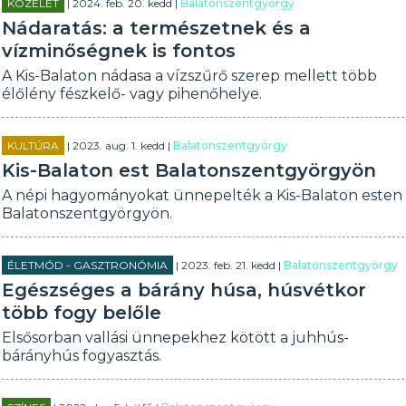
KÖZÉLET
| 2024. feb. 20. kedd |
Balatonszentgyörgy
Nádaratás: a természetnek és a
vízminőségnek is fontos
A Kis-Balaton nádasa a vízszűrő szerep mellett több
élőlény fészkelő- vagy pihenőhelye.
KULTÚRA
| 2023. aug. 1. kedd |
Balatonszentgyörgy
Kis-Balaton est Balatonszentgyörgyön
A népi hagyományokat ünnepelték a Kis-Balaton esten
Balatonszentgyörgyön.
ÉLETMÓD - GASZTRONÓMIA
| 2023. feb. 21. kedd |
Balatonszentgyörgy
Egészséges a bárány húsa, húsvétkor
több fogy belőle
Elsősorban vallási ünnepekhez kötött a juhhús-
bárányhús fogyasztás.