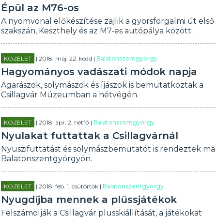
Épül az M76-os
A nyomvonal előkészítése zajlik a gyorsforgalmi út első
szakszán, Keszthely és az M7-es autópálya között.
KÖZÉLET
| 2018. máj. 22. kedd |
Balatonszentgyörgy
Hagyományos vadászati módok napja
Agarászok, solymászok és íjászok is bemutatkoztak a
Csillagvár Múzeumban a hétvégén.
KÖZÉLET
| 2018. ápr. 2. hétfő |
Balatonszentgyörgy
Nyulakat futtattak a Csillagvárnál
Nyuszifuttatást és solymászbemutatót is rendeztek ma
Balatonszentgyörgyön.
KÖZÉLET
| 2018. feb. 1. csütörtök |
Balatonszentgyörgy
Nyugdíjba mennek a plüssjátékok
Felszámolják a Csillagvár plüsskiállítását, a játékokat