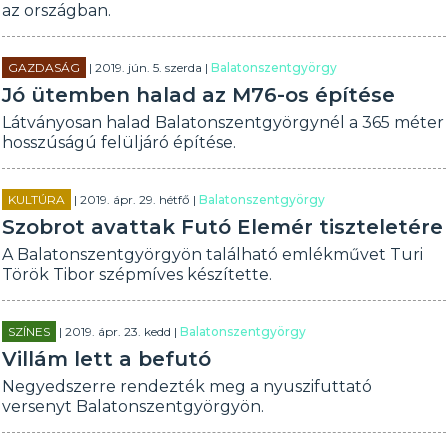
az országban.
GAZDASÁG
| 2019. jún. 5. szerda |
Balatonszentgyörgy
Jó ütemben halad az M76-os építése
Látványosan halad Balatonszentgyörgynél a 365 méter
hosszúságú felüljáró építése.
KULTÚRA
| 2019. ápr. 29. hétfő |
Balatonszentgyörgy
Szobrot avattak Futó Elemér tiszteletére
A Balatonszentgyörgyön található emlékművet Turi
Török Tibor szépmíves készítette.
SZÍNES
| 2019. ápr. 23. kedd |
Balatonszentgyörgy
Villám lett a befutó
Negyedszerre rendezték meg a nyuszifuttató
versenyt Balatonszentgyörgyön.