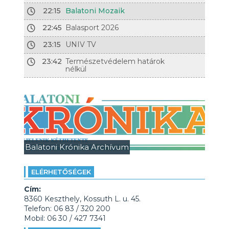
22:15
Balatoni Mozaik
22:45
Balasport 2026
23:15
UNIV TV
23:42
Természetvédelem határok
nélkül
Balatoni Krónika Archívum
ELÉRHETŐSÉGEK
Cím:
8360 Keszthely, Kossuth L. u. 45.
Telefon: 06 83 / 320 200
Mobil: 06 30 / 427 7341