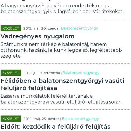
A hagyományőrzés jegyében rendezték meg a
balatonszentgyörgyi Csillagvárban az I. Várjátékokat.
KÖZÉLET
| 2015. máj. 20. szerda |
Balatonszentgyörgy
Vadregényes nyugalom
Számunkra nem térkép e balatoni táj, hanem
otthonunk, hazánk, lelkünk legbelső, legféltettebb
szeglete.
KÖZÉLET
| 2014. júl. 17. csütörtök |
Balatonszentgyörgy
Félidőben a balatonszentgyörgyi vasúti
felüljáró felújítása
Lassan a munkálatok felénél tartanak a
balatonszentgyörgyi vasúti felüljáró felújítása során.
KÖZÉLET
| 2014. máj. 23. péntek |
Balatonszentgyörgy
Eldőlt: kezdődik a felüljáró felújítás