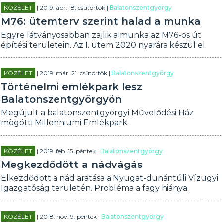
KÖZÉLET
| 2019. ápr. 18. csütörtök |
Balatonszentgyörgy
M76: ütemterv szerint halad a munka
Egyre látványosabban zajlik a munka az M76-os út
építési területein. Az I. ütem 2020 nyarára készül el.
KÖZÉLET
| 2019. már. 21. csütörtök |
Balatonszentgyörgy
Történelmi emlékpark lesz
Balatonszentgyörgyön
Megújult a balatonszentgyörgyi Művelődési Ház
mögötti Millenniumi Emlékpark.
KÖZÉLET
| 2019. feb. 15. péntek |
Balatonszentgyörgy
Megkezdődött a nádvágás
Elkezdődött a nád aratása a Nyugat-dunántúli Vízügyi
Igazgatóság területén. Probléma a fagy hiánya.
KÖZÉLET
| 2018. nov. 9. péntek |
Balatonszentgyörgy