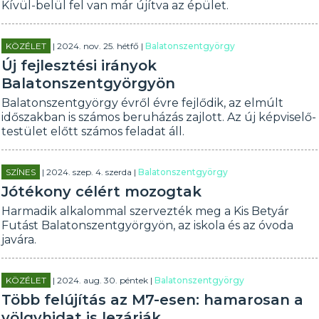
Kívül-belül fel van már újítva az épület.
KÖZÉLET
| 2024. nov. 25. hétfő |
Balatonszentgyörgy
Új fejlesztési irányok
Balatonszentgyörgyön
Balatonszentgyörgy évről évre fejlődik, az elmúlt
időszakban is számos beruházás zajlott. Az új képviselő-
testület előtt számos feladat áll.
SZÍNES
| 2024. szep. 4. szerda |
Balatonszentgyörgy
Jótékony célért mozogtak
Harmadik alkalommal szervezték meg a Kis Betyár
Futást Balatonszentgyörgyön, az iskola és az óvoda
javára.
KÖZÉLET
| 2024. aug. 30. péntek |
Balatonszentgyörgy
Több felújítás az M7-esen: hamarosan a
völgyhidat is lezárják