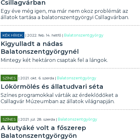
Csillagvárban
Egy éve még igen, ma már nem okoz problémát az
állatok tartása a balatonszentgyörgyi Csillagvárban.
KÉK HÍREK
| 2022. feb. 14. hétfő |
Balatonszentgyörgy
Kigyulladt a nádas
Balatonszentgyörgynél
Mintegy két hektáron csaptak fel a lángok.
SZÍNES
| 2021. okt. 6. szerda |
Balatonszentgyörgy
Lókörmölés és állatudvari séta
Színes programokkal várták az érdeklődőket a
Csillagvár Múzeumban az állatok világnapján.
SZÍNES
| 2021. júl. 28. szerda |
Balatonszentgyörgy
A kutyáké volt a főszerep
Balatonszentgyörgyön