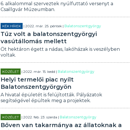
6. alkalommal szerveztek nyúlfuttató versenyt a
Csaillgvár Múzeumban.
KÉK HÍREK
| 2022. már. 25. péntek |
Balatonszentgyörgy
Tűz volt a balatonszentgyörgyi
vasútállomás mellett
Öt hektáron égett a nádas, lakóházak is veszélyben
voltak.
KÖZÉLET
| 2022. már. 15. kedd |
Balatonszentgyörgy
Helyi termelői piac nyílt
Balatonszentgyörgyön
A hivatal épületét is felújították. Pályázatok
segítségével épültek meg a projektek.
KÖZÉLET
| 2022. feb. 23. szerda |
Balatonszentgyörgy
Bőven van takarmánya az állatoknak a