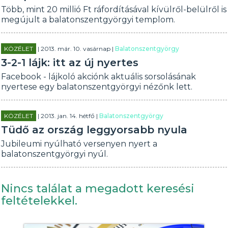
Több, mint 20 millió Ft ráfordításával kívülről-belülről is
megújult a balatonszentgyörgyi templom.
KÖZÉLET
| 2013. már. 10. vasárnap |
Balatonszentgyörgy
3-2-1 lájk: itt az új nyertes
Facebook - lájkoló akciónk aktuális sorsolásának
nyertese egy balatonszentgyörgyi nézőnk lett.
KÖZÉLET
| 2013. jan. 14. hétfő |
Balatonszentgyörgy
Tüdő az ország leggyorsabb nyula
Jubileumi nyúlható versenyen nyert a
balatonszentgyörgyi nyúl.
Nincs találat a megadott keresési
feltételekkel.