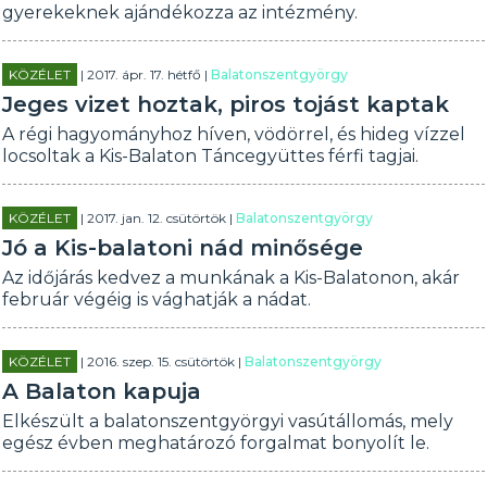
gyerekeknek ajándékozza az intézmény.
KÖZÉLET
| 2017. ápr. 17. hétfő |
Balatonszentgyörgy
Jeges vizet hoztak, piros tojást kaptak
A régi hagyományhoz híven, vödörrel, és hideg vízzel
locsoltak a Kis-Balaton Táncegyüttes férfi tagjai.
KÖZÉLET
| 2017. jan. 12. csütörtök |
Balatonszentgyörgy
Jó a Kis-balatoni nád minősége
Az időjárás kedvez a munkának a Kis-Balatonon, akár
február végéig is vághatják a nádat.
KÖZÉLET
| 2016. szep. 15. csütörtök |
Balatonszentgyörgy
A Balaton kapuja
Elkészült a balatonszentgyörgyi vasútállomás, mely
egész évben meghatározó forgalmat bonyolít le.