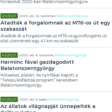
forrásokat 2020-ban Balatonszentgyörgyre.
KÖZÉLET
| 2020. okt. 22. csütörtök |
Balatonszentgyörgy
Átadták a forgalomnak az M76-os út egy
szakaszát
Átadták át a forgalomnak az M76-os gyorsforgalmi út
első ütemének egy 4,1 km-es szakaszát.
KÖZÉLET
| 2020. okt. 8. csütörtök |
Balatonszentgyörgy
Harminc fával gazdagodott
Balatonszentgyörgy
Kőriseket, platán- és nyírfákat kapott a
"Településfásítási program” keretében
Balatonszentgyörgy.
KÖZÉLET
| 2020. okt. 6. kedd |
Balatonszentgyörgy
Az állatok világnapját ünnepelték a