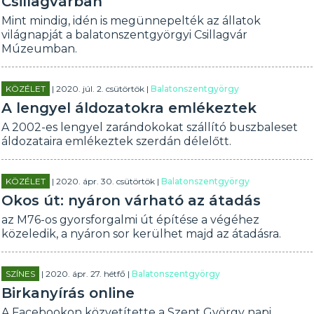
Csillagvárban
Mint mindig, idén is megünnepelték az állatok
világnapját a balatonszentgyörgyi Csillagvár
Múzeumban.
KÖZÉLET
| 2020. júl. 2. csütörtök |
Balatonszentgyörgy
A lengyel áldozatokra emlékeztek
A 2002-es lengyel zarándokokat szállító buszbaleset
áldozataira emlékeztek szerdán délelőtt.
KÖZÉLET
| 2020. ápr. 30. csütörtök |
Balatonszentgyörgy
Okos út: nyáron várható az átadás
az M76-os gyorsforgalmi út építése a végéhez
közeledik, a nyáron sor kerülhet majd az átadásra.
SZÍNES
| 2020. ápr. 27. hétfő |
Balatonszentgyörgy
Birkanyírás online
A Facebookon közvetítette a Szent György napi