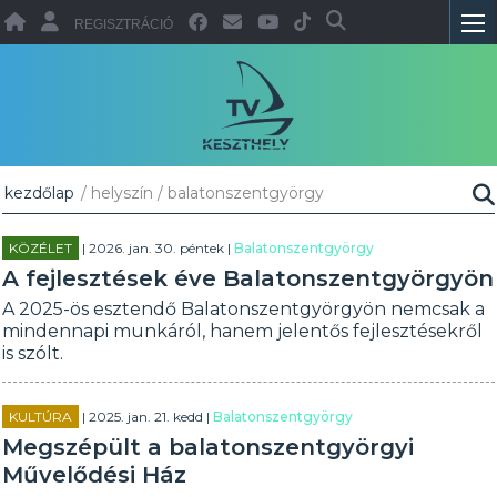
REGISZTRÁCIÓ
kezdőlap
/ helyszín / balatonszentgyörgy
KÖZÉLET
| 2026. jan. 30. péntek |
Balatonszentgyörgy
A fejlesztések éve Balatonszentgyörgyön
A 2025-ös esztendő Balatonszentgyörgyön nemcsak a
mindennapi munkáról, hanem jelentős fejlesztésekről
is szólt.
KULTÚRA
| 2025. jan. 21. kedd |
Balatonszentgyörgy
Megszépült a balatonszentgyörgyi
Művelődési Ház