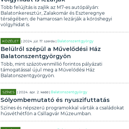
Több felújítás is zajlik az M7-es autópályán:
Balatonkeresztúr, Zalakomár és Eszteregnye
térségében; de hamarosan lezárják a kőröshegyi
völgyhidat is.
KÖZÉLET
| 2024. júl. 17. szerda |
Balatonszentgyörgy
Belülről szépül a Művelődési Ház
Balatonszentgyörgyön
Több, mint százötvenmillió forintos pályázati
támogatással újul meg a Művelődési Ház
Balatonszentgyörgyön.
SZÍNES
| 2024. ápr. 2. kedd |
Balatonszentgyörgy
Sólyombemutató és nyuszifuttatás
Színes és népszerű programokkal várták a családokat
húsvéthétfőn a Csillagvár Múzeumban.