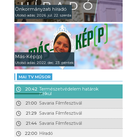
Önkormányzati híradó
Utolsó adás: 2026. júl. 22. szerda
Más-Kép(p)
Utolsó adás: 2022. dec. 23. péntek
MAI TV MŰSOR
20:42
Természetvédelem határok
nélkül
21:00
Savaria Filmfesztivál
21:29
Savaria Filmfesztivál
21:44
Savaria Filmfesztivál
22:00
Híradó