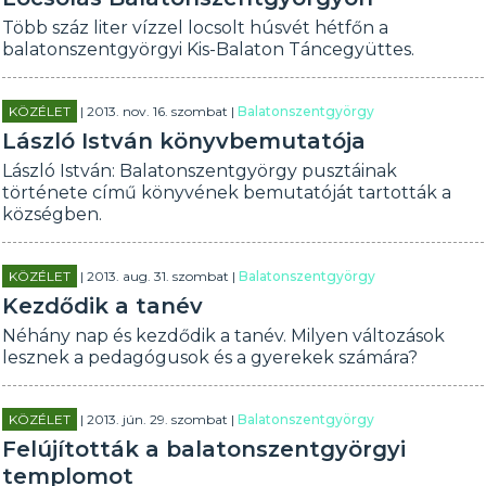
Több száz liter vízzel locsolt húsvét hétfőn a
balatonszentgyörgyi Kis-Balaton Táncegyüttes.
KÖZÉLET
| 2013. nov. 16. szombat |
Balatonszentgyörgy
László István könyvbemutatója
László István: Balatonszentgyörgy pusztáinak
története című könyvének bemutatóját tartották a
községben.
KÖZÉLET
| 2013. aug. 31. szombat |
Balatonszentgyörgy
Kezdődik a tanév
Néhány nap és kezdődik a tanév. Milyen változások
lesznek a pedagógusok és a gyerekek számára?
KÖZÉLET
| 2013. jún. 29. szombat |
Balatonszentgyörgy
Felújították a balatonszentgyörgyi
templomot