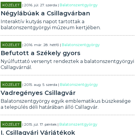
KÖZÉLET
| 2016. júl. 27. szerda |
Balatonszentgyörgy
Négylábúak a Csillagvárban
Interaktív kutyás napot tartottak a
balatonszentgyörgyi múzeum kertjében.
KÖZÉLET
| 2016. már. 28. hétfő |
Balatonszentgyörgy
Befutott a Székely gyors
Nyúlfuttató versenyt rendeztek a balatonszentgyörgyi
Csillagvárnál.
KÖZÉLET
| 2015. aug. 5. szerda |
Balatonszentgyörgy
Vadregényes Csillagvár
Balatonszentgyörgy egyik emblematikus büszkesége
a település déli határában álló Csillagvár.
KÖZÉLET
| 2015. júl. 17. péntek |
Balatonszentgyörgy
I. Csillagvári Várjátékok