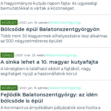
A hagyományos kutyás napon fajta- és ügyességi
bemutatókkal is várták a közönséget.
KÖZÉLET
| 2021. jún. 16. szerda |
Balatonszentgyörgy
Bölcsőde épül Balatonszentgyörgyön
Több mint 30 kisgyermek elhelyezésére lesz alkalmas
az 500 négyzetméteres épület.
SZÍNES
| 2021. már. 23. kedd |
Balatonszentgyörgy
A sinka lehet a 10. magyar kutyafajta
A térségben is található ebből a fajtából, nagy
segítséget nyújt a haszonállatok körül.
KÖZÉLET
| 2021. jan. 15. péntek |
Balatonszentgyörgy
Fejlődik Balatonszentgyörgy: az idén
bölcsőde is épül
A koronavírus árnyékában pályázatok sora hozta a