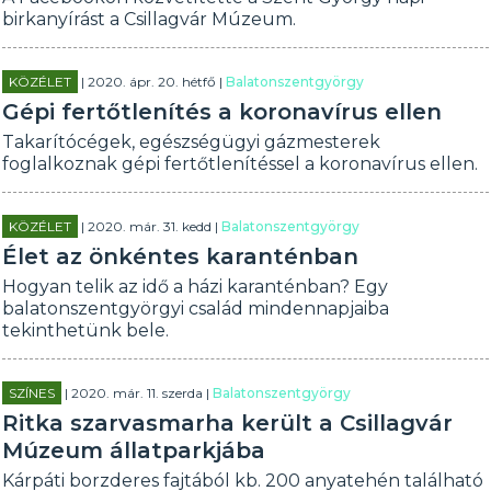
birkanyírást a Csillagvár Múzeum.
KÖZÉLET
| 2020. ápr. 20. hétfő |
Balatonszentgyörgy
Gépi fertőtlenítés a koronavírus ellen
Takarítócégek, egészségügyi gázmesterek
foglalkoznak gépi fertőtlenítéssel a koronavírus ellen.
KÖZÉLET
| 2020. már. 31. kedd |
Balatonszentgyörgy
Élet az önkéntes karanténban
Hogyan telik az idő a házi karanténban? Egy
balatonszentgyörgyi család mindennapjaiba
tekinthetünk bele.
SZÍNES
| 2020. már. 11. szerda |
Balatonszentgyörgy
Ritka szarvasmarha került a Csillagvár
Múzeum állatparkjába
Kárpáti borzderes fajtából kb. 200 anyatehén található