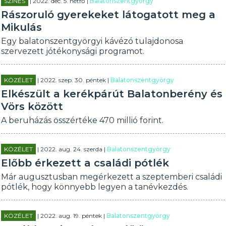
SZÍNES
| 2022. dec. 5. hétfő |
Balatonszentgyörgy
Rászoruló gyerekeket látogatott meg a
Mikulás
Egy balatonszentgyörgyi kávézó tulajdonosa
szervezett jótékonysági programot.
KÖZÉLET
| 2022. szep. 30. péntek |
Balatonszentgyörgy
Elkészült a kerékpárút Balatonberény és
Vörs között
A beruházás összértéke 470 millió forint.
KÖZÉLET
| 2022. aug. 24. szerda |
Balatonszentgyörgy
Előbb érkezett a családi pótlék
Már augusztusban megérkezett a szeptemberi családi
pótlék, hogy könnyebb legyen a tanévkezdés.
KÖZÉLET
| 2022. aug. 19. péntek |
Balatonszentgyörgy