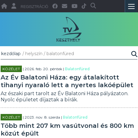
REGISZTRÁCIÓ
kezdőlap
/ helyszín / balatonfüred
KÖZÉLET
| 2026. feb. 20. péntek |
Balatonfüred
Az Év Balatoni Háza: egy átalakított
tihanyi nyaraló lett a nyertes lakóépület
Az északi part tarolt az Év Balatoni Háza pályázaton.
Nyolc épületet díjaztak a bírák.
KÖZÉLET
| 2023. nov. 8. szerda |
Balatonfüred
Több mint 207 km vasútvonal és 800 km
közút épült