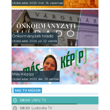
Utolsó adás: 2025. már. 16. vasárnap
Önkormányzati híradó
Utolsó adás: 2026. júl. 22. szerda
Más-Kép(p)
Utolsó adás: 2022. dec. 23. péntek
MAI TV MŰSOR
08:00
UNIV TV
08:30
Ludovika TV