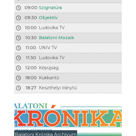
09:00
Szignatúra
09:30
Objektív
10:00
Ludovika TV
10:30
Balatoni Mozaik
11:00
UNIV TV
11:30
Ludovika TV
12:00
Képújság
18:00
Kukkantó
18:27
Keszthelyi Iránytű
Balatoni Krónika Archívum