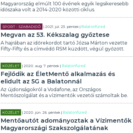
Magyarország elmúlt 100 évének egyik legsikeresebb
időszaka volt a 2014-2020 közötti ciklus.
SPORT - SZABADIDŐ
| 2021. júl. 23. péntek |
Balatonfüred
Megvan az 53. Kékszalag győztese
A hajrában az időrekordot tartó Józsa Márton vezette
Fifty-Fifty és a címvédő RSM küzdött, végül győzött.
KÖZÉLET
| 2020. aug. 7. péntek |
Balatonfüred
Fejlődik az ÉletMentő alkalmazás és
elidult az 5G a Balatonnál
Az újdonságokról a Vodafone, az Országos
Mentőszolgálat és a vízimentők vezetői számoltak be.
KÖZÉLET
| 2020. jún. 26. péntek |
Balatonfüred
Mentőautót adományoztak a Vízimentők
Magyarországi Szakszolgálatának