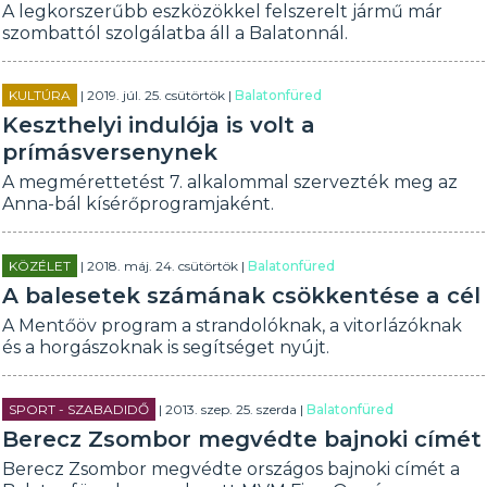
A legkorszerűbb eszközökkel felszerelt jármű már
szombattól szolgálatba áll a Balatonnál.
KULTÚRA
| 2019. júl. 25. csütörtök |
Balatonfüred
Keszthelyi indulója is volt a
prímásversenynek
A megmérettetést 7. alkalommal szervezték meg az
Anna-bál kísérőprogramjaként.
KÖZÉLET
| 2018. máj. 24. csütörtök |
Balatonfüred
A balesetek számának csökkentése a cél
A Mentőöv program a strandolóknak, a vitorlázóknak
és a horgászoknak is segítséget nyújt.
SPORT - SZABADIDŐ
| 2013. szep. 25. szerda |
Balatonfüred
Berecz Zsombor megvédte bajnoki címét
Berecz Zsombor megvédte országos bajnoki címét a