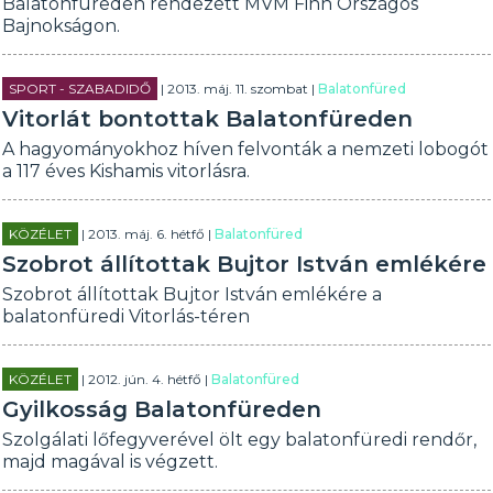
Balatonfüreden rendezett MVM Finn Országos
Bajnokságon.
SPORT - SZABADIDŐ
| 2013. máj. 11. szombat |
Balatonfüred
Vitorlát bontottak Balatonfüreden
A hagyományokhoz híven felvonták a nemzeti lobogót
a 117 éves Kishamis vitorlásra.
KÖZÉLET
| 2013. máj. 6. hétfő |
Balatonfüred
Szobrot állítottak Bujtor István emlékére
Szobrot állítottak Bujtor István emlékére a
balatonfüredi Vitorlás-téren
KÖZÉLET
| 2012. jún. 4. hétfő |
Balatonfüred
Gyilkosság Balatonfüreden
Szolgálati lőfegyverével ölt egy balatonfüredi rendőr,
majd magával is végzett.