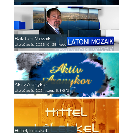
Balatoni Mozaik
Utolsó adás: 2026. júl. 28. kedd
Aktív Aranykor
Utolsó adás: 2024. szep. 9. hétfő
Hittel, lélekkel