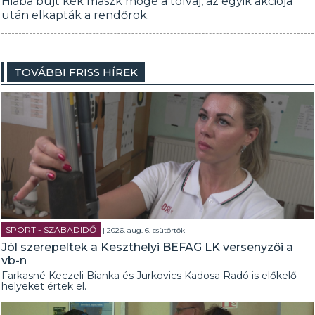
Hiába bújt kék maszk mögé a tolvaj, az egyik akciója
után elkapták a rendőrök.
TOVÁBBI FRISS HÍREK
SPORT - SZABADIDŐ
| 2026. aug. 6. csütörtök |
Jól szerepeltek a Keszthelyi BEFAG LK versenyzői a
vb-n
Farkasné Keczeli Bianka és Jurkovics Kadosa Radó is előkelő
helyeket értek el.