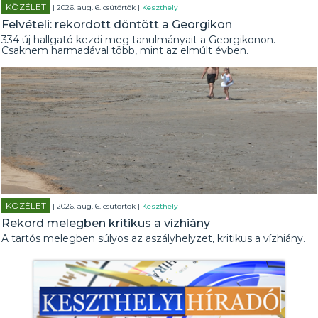
KÖZÉLET
| 2026. aug. 6. csütörtök |
Keszthely
Felvételi: rekordott döntött a Georgikon
334 új hallgató kezdi meg tanulmányait a Georgikonon.
Csaknem harmadával több, mint az elmúlt évben.
KÖZÉLET
| 2026. aug. 6. csütörtök |
Keszthely
Rekord melegben kritikus a vízhiány
A tartós melegben súlyos az aszályhelyzet, kritikus a vízhiány.