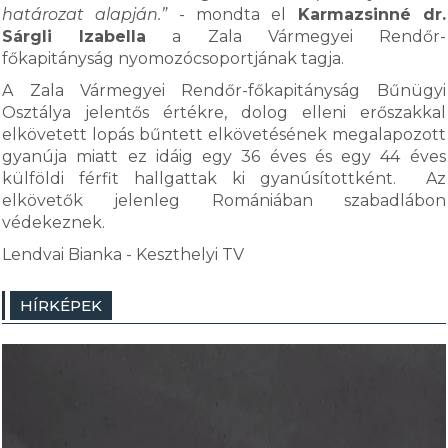
határozat alapján.”
- mondta el
Karmazsinné dr.
Sárgli Izabella
a Zala Vármegyei Rendőr-
főkapitányság nyomozócsoportjának tagja.
A Zala Vármegyei Rendőr-főkapitányság Bűnügyi
Osztálya jelentős értékre, dolog elleni erőszakkal
elkövetett lopás bűntett elkövetésének megalapozott
gyanúja miatt ez idáig egy 36 éves és egy 44 éves
külföldi férfit hallgattak ki gyanúsítottként. Az
elkövetők jelenleg Romániában szabadlábon
védekeznek.
Lendvai Bianka - Keszthelyi TV
HÍRKÉPEK