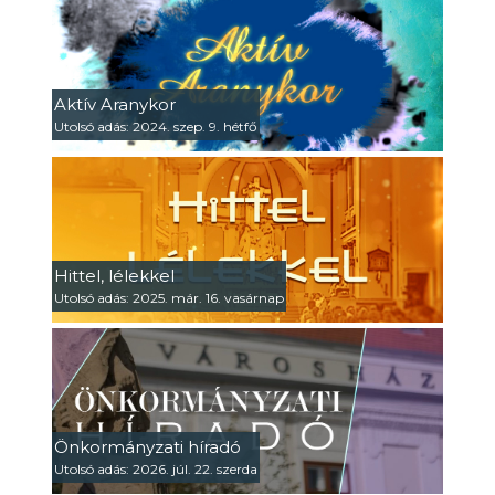
Aktív Aranykor
Utolsó adás: 2024. szep. 9. hétfő
Hittel, lélekkel
Utolsó adás: 2025. már. 16. vasárnap
Önkormányzati híradó
Utolsó adás: 2026. júl. 22. szerda