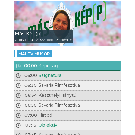
Más-Kép(p)
Utolsó adás: 2022. dec. 23. péntek
MAI TV MŰSOR
00:00
Képújság
06:00
Szignatúra
06:30
Savaria Filmfesztivál
06:34
Keszthelyi Iránytű
06:50
Savaria Filmfesztivál
07:00
Híradó
07:15
Objektív