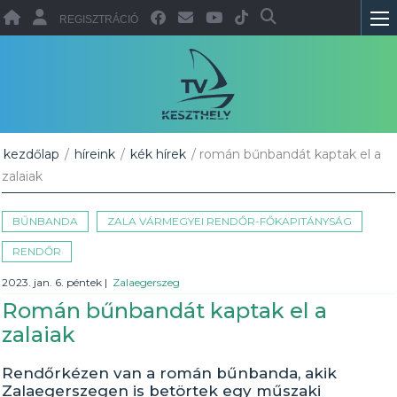
REGISZTRÁCIÓ
kezdőlap
/
híreink
/
kék hírek
/ román bűnbandát kaptak el a
zalaiak
BŰNBANDA
ZALA VÁRMEGYEI RENDŐR-FŐKAPITÁNYSÁG
RENDŐR
2023. jan. 6. péntek
|
Zalaegerszeg
Román bűnbandát kaptak el a
zalaiak
Rendőrkézen van a román bűnbanda, akik
Zalaegerszegen is betörtek egy műszaki