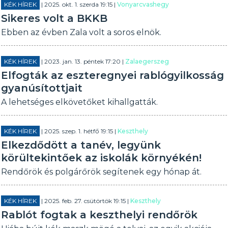
KÉK HÍREK
| 2025. okt. 1. szerda 19:15 |
Vonyarcvashegy
Sikeres volt a BKKB
Ebben az évben Zala volt a soros elnök.
KÉK HÍREK
| 2023. jan. 13. péntek 17:20 |
Zalaegerszeg
Elfogták az eszteregnyei rablógyilkosság
gyanúsítottjait
A lehetséges elkövetőket kihallgatták.
KÉK HÍREK
| 2025. szep. 1. hétfő 19:15 |
Keszthely
Elkezdődött a tanév, legyünk
körültekintőek az iskolák környékén!
Rendőrök és polgárőrök segítenek egy hónap át.
KÉK HÍREK
| 2025. feb. 27. csütörtök 19:15 |
Keszthely
Rablót fogtak a keszthelyi rendőrök