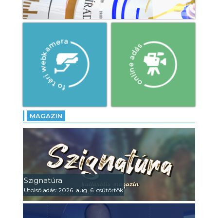
MAGAZIN
Szignatúra
Utolsó adás: 2026. aug. 6. csütörtök