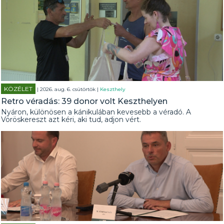
KÖZÉLET
| 2026. aug. 6. csütörtök |
Keszthely
Retro véradás: 39 donor volt Keszthelyen
Nyáron, különösen a kánikulában kevesebb a véradó. A
Vöröskereszt azt kéri, aki tud, adjon vért.