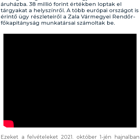
áruházba. 38 millió forint értékben loptak el
tárgyakat a helyszínről. A több európai országot is
érintő ügy részleteiről a Zala Vármegyei Rendőr-
főkapitányság munkatársai számoltak be.
Ezeket a felvételeket 2021. október 1-jén hajnalban