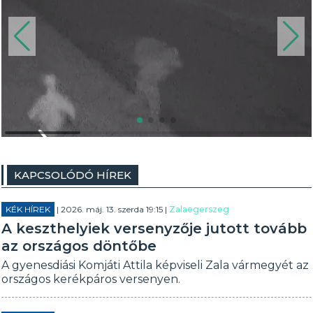
KAPCSOLÓDÓ HÍREK
KÉK HÍREK
| 2026. máj. 13. szerda 19:15 |
Zalaegerszeg
A keszthelyiek versenyzője jutott tovább
az országos döntőbe
A gyenesdiási Komjáti Attila képviseli Zala vármegyét az
országos kerékpáros versenyen.