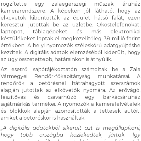
rögzítette egy zalaegerszegi műszaki áruház
kamerarendszere. A képeken jól látható, hogy az
elkövetők kibontották az épület hátsó falát, ezen
keresztül jutottak be az üzletbe. Okostelefonokat,
laptopot, táblagépeket és más elektronikai
készülékeket loptak el megközelítőleg 38 millió forint
értékben. A helyi nyomozók széleskörű adatgyűjtésbe
kezdtek. A digitális adatok elemzéséből kiderült, hogy
az ügy összetettebb, határainkon is átnyúlik.
Az esetről sajtótájékoztatón számoltak be a Zala
Vármegyei Rendőr-főkapitányság munkatársai. A
rendőrök a betörésnél hátrahagyott szerszámok
alapján jutottak az elkövetők nyomára. Az erővágó,
feszítővas és csavarhúzó egy barkácsáruház
sajátmárkás termékei. A nyomozók a kamerafelvételek
és blokkok alapján azonosították a tettesek autóit,
amiket a betöréskor is használtak.
„A digitális adatokból sikerült azt is megállapítani,
hogy több országba közlekedtek, jártak. Így