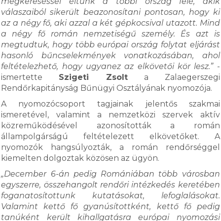
megkereséssel éltünk a többi ország felé, akik
válaszaiból sikerült beazonosítani pontosan, hogy ki
az a négy fő, aki azzal a két gépkocsival utazott. Mind
a négy fő román nemzetiségű személy. És azt is
megtudtuk, hogy több európai ország folytat eljárást
hasonló bűncselekmények vonatkozásában, ahol
feltételezhető, hogy ugyanez az elkövetői kör lesz.”
-
ismertette
Szigeti Zsolt
a Zalaegerszegi
Rendőrkapitányság Bűnügyi Osztályának nyomozója.
A nyomozócsoport tagjainak jelentős szakmai
ismeretével, valamint a nemzetközi szervek aktív
közreműködésével azonosították a román
állampolgárságú feltételezett elkövetőket. A
nyomozók hangsúlyozták, a román rendőrséggel
kiemelten dolgoztak közösen az ügyön.
„December 6-án pedig Romániában több városban
egyszerre, összehangolt rendőri intézkedés keretében
foganatosítottunk kutatásokat, lefoglalásokat.
Valamint kettő fő gyanúsítottként, kettő fő pedig
tanúként került kihallgatásra európai nyomozási