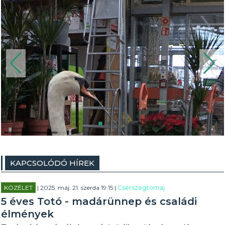
KAPCSOLÓDÓ HÍREK
KÖZÉLET
| 2025. máj. 21. szerda 19:15 |
Cserszegtomaj
5 éves Totó - madárünnep és családi
élmények