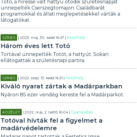
Totó, a híressé vált hattyú ötödik születésnapját
ünnepelték Cserszegtomajon. Családbarát
programokkal és állati meglepetésekkel várták a
látogatókat.
SZÍNES
| 2023. máj. 30. kedd 16:47 |
Keszthely
Három éves lett Totó
Tortával ünnepelték Totót, a hattyút. Sokan
ellátogattak a születésnapi partira.
SZÍNES
| 2022. szep. 13. kedd 16:21 |
Keszthely
Kiváló nyarat zártak a Madárparkban
Nyáron 85 ezer vendég kereste fel a Madárparkot.
KÖZÉLET
| 2022. máj. 2. hétfő 16:04 |
Gyenesdiás
Totóval hívták fel a figyelmet a
madárvédelemre
Madaras napot tartottak a Festetics Imre