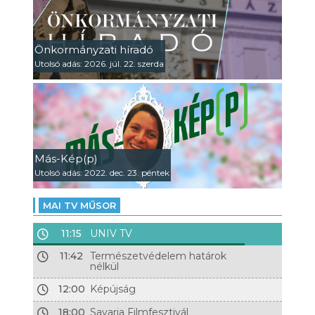
Önkormányzati híradó
Utolsó adás: 2026. júl. 22. szerda
Más-Kép(p)
Utolsó adás: 2022. dec. 23. péntek
MAI TV MŰSOR
11:15
UNIV TV
11:42
Természetvédelem határok
nélkül
12:00
Képújság
18:00
Savaria Filmfesztivál