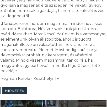
tevékenység nem volt kedvére való. A hattyú nagyon
gyorsan a magáénak érzi az idegen helyeket, így egy
idő után nem csak a gazdáját, hanem a területét is védi
az idegenektől.
„Rendszeresen hordom magammal mindenhova kicsi
kora óta. Balatonra, Hévízre szoktunk járni fürdeni a
nyári időszakban. Most készülődünk mi is a karácsonyra,
és elmentünk olyan állatboltba, ahol ő is tudott
magának, illetve én választottam neki, ahol neki is
tudtam venni extra élelmet. Most pedig karácsonyi
dekorációkat próbálunk keresgetni, és vásárolni
valamit. Mindig viszem magammal, tankolni is, ha
megyünk vagy bárhova.” - mondta Rigó Gábor, Totó
nevelője.
Regman Karola - Keszthelyi TV
HÍRKÉPEK