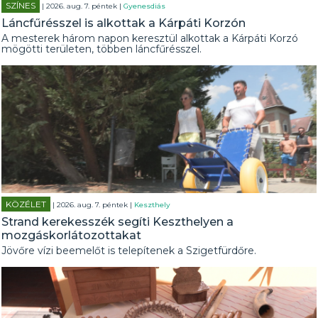
SZÍNES
| 2026. aug. 7. péntek |
Gyenesdiás
Láncfűrésszel is alkottak a Kárpáti Korzón
A mesterek három napon keresztül alkottak a Kárpáti Korzó
mögötti területen, többen láncfűrésszel.
KÖZÉLET
| 2026. aug. 7. péntek |
Keszthely
Strand kerekesszék segíti Keszthelyen a
mozgáskorlátozottakat
Jövőre vízi beemelőt is telepítenek a Szigetfürdőre.