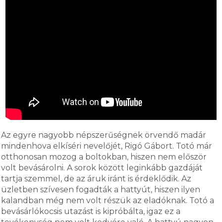
Az egyre nagyobb népszerűségnek örvendő madár
mindenhova elkíséri nevelőjét, Rigó Gábort. Totó már
otthonosan mozog a boltokban, hiszen nem először
volt bevásárolni. A sorok között leginkább gazdáját
tartja szemmel, de az áruk iránt is érdeklődik. Az
üzletben szívesen fogadták a hattyút, hiszen ilyen
kalandban még nem volt részük az eladóknak. Totó a
bevásárlókocsis utazást is kipróbálta, igaz ez a