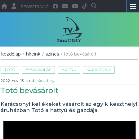
REGISZTRÁCIÓ
kezdőlap
/
híreink
/
színes
/ totó bevásárolt
TOTÓ
BEVÁSÁRLÁS
HATTYÚ
KARÁCSONY
2022. nov. 15. kedd
|
Keszthely
Totó bevásárolt
Karácsonyi kellékeket vásárolt az egyik keszthelyi
áruházban Totó a hattyú és gazdája.