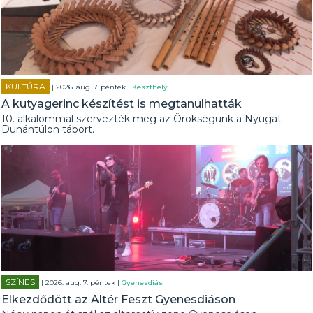
KULTÚRA
| 2026. aug. 7. péntek |
Keszthely
A kutyagerinc készítést is megtanulhatták
10. alkalommal szervezték meg az Örökségünk a Nyugat-
Dunántúlon tábort.
SZÍNES
| 2026. aug. 7. péntek |
Gyenesdiás
Elkezdődött az Altér Feszt Gyenesdiáson