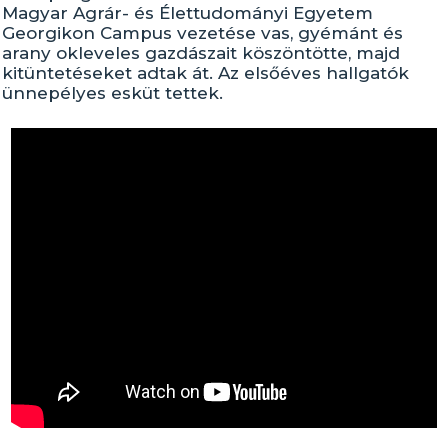
Magyar Agrár- és Élettudományi Egyetem
Georgikon Campus vezetése vas, gyémánt és
arany okleveles gazdászait köszöntötte, majd
kitüntetéseket adtak át. Az elsőéves hallgatók
ünnepélyes esküt tettek.