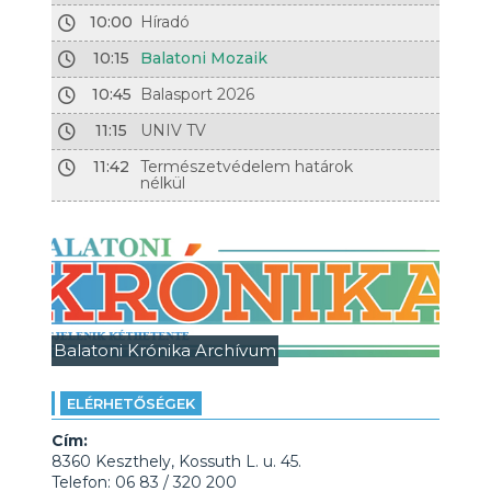
10:00
Híradó
10:15
Balatoni Mozaik
10:45
Balasport 2026
11:15
UNIV TV
11:42
Természetvédelem határok
nélkül
Balatoni Krónika Archívum
ELÉRHETŐSÉGEK
Cím:
8360 Keszthely, Kossuth L. u. 45.
Telefon: 06 83 / 320 200