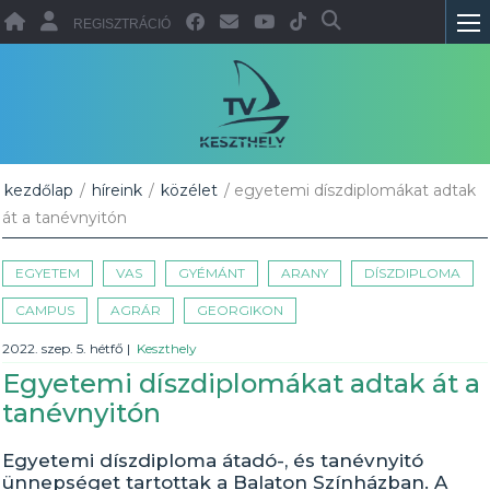
REGISZTRÁCIÓ
kezdőlap
/
híreink
/
közélet
/ egyetemi díszdiplomákat adtak
át a tanévnyitón
EGYETEM
VAS
GYÉMÁNT
ARANY
DÍSZDIPLOMA
CAMPUS
AGRÁR
GEORGIKON
2022. szep. 5. hétfő
|
Keszthely
Egyetemi díszdiplomákat adtak át a
tanévnyitón
Egyetemi díszdiploma átadó-, és tanévnyitó
ünnepséget tartottak a Balaton Színházban. A