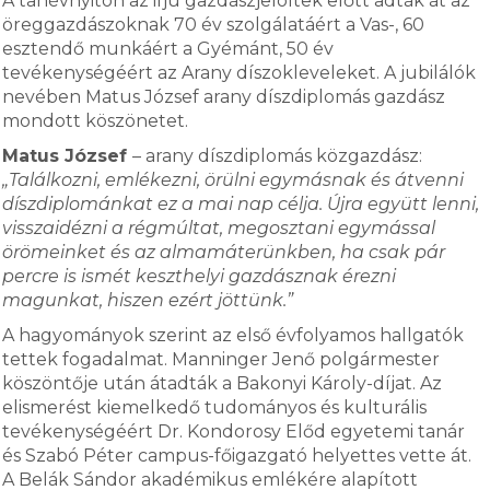
A tanévnyitón az ifjú gazdászjelöltek előtt adták át az
öreggazdászoknak 70 év szolgálatáért a Vas-, 60
esztendő munkáért a Gyémánt, 50 év
tevékenységéért az Arany díszokleveleket. A jubilálók
nevében Matus József arany díszdiplomás gazdász
mondott köszönetet.
Matus József
– arany díszdiplomás közgazdász:
„Találkozni, emlékezni, örülni egymásnak és átvenni
díszdiplománkat ez a mai nap célja. Újra együtt lenni,
visszaidézni a régmúltat, megosztani egymással
örömeinket és az almamáterünkben, ha csak pár
percre is ismét keszthelyi gazdásznak érezni
magunkat, hiszen ezért jöttünk.”
A hagyományok szerint az első évfolyamos hallgatók
tettek fogadalmat. Manninger Jenő polgármester
köszöntője után átadták a Bakonyi Károly-díjat. Az
elismerést kiemelkedő tudományos és kulturális
tevékenységéért Dr. Kondorosy Előd egyetemi tanár
és Szabó Péter campus-főigazgató helyettes vette át.
A Belák Sándor akadémikus emlékére alapított