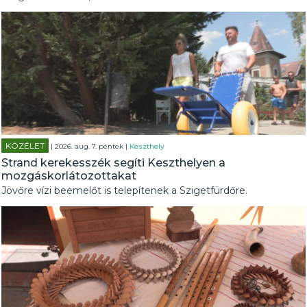
KÖZÉLET
| 2026. aug. 7. péntek |
Keszthely
Strand kerekesszék segíti Keszthelyen a
mozgáskorlátozottakat
Jövőre vízi beemelőt is telepítenek a Szigetfürdőre.