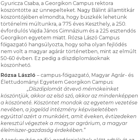
Gyuricza Csaba, a Georgikon Campus rektora
köszöntötte az ünnepelteket. Nagy Bálint államtitkár
köszöntőjében elmondta, hogy büszkék lehetünk
történelmi múltunkra, a 775 éves Keszthely, a 250.
évfordulós Vajda János Gimnázium és a 225 esztendős
Georgikon egyetem miatt. Rózsa Lászó Campus
főigazgató hangsúlyozta, hogy soha olyan fejlődés
nem volt a magyar agárár történetben, mint az elmúlt
50-60 évben. Ez pedig a díszdiplomásoknak
köszönhető.
Rózsa László
– campus-főigazgató, Magyar Agrár- és
Élettudományi Egyetem Georgikon Campus:
„Díszdiplomát átvevő mérnökeinket
köszöntjük, akkor az első szó, akkor az mindenképpen
a köszöneté. Köszöntet mondok az egyetem vezetése
nevében, a jogelőd intézmény képviseletében
egyúttal azért a munkáért, amit éveken, évtizedeken
keresztül végeztek a magyar agrárium, a magyar
élelmiszer-gazdaság érdekében.”