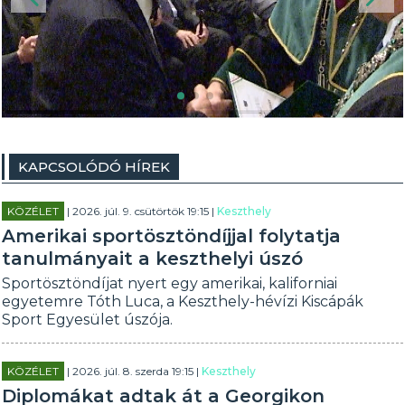
KAPCSOLÓDÓ HÍREK
KÖZÉLET
| 2026. júl. 9. csütörtök 19:15 |
Keszthely
Amerikai sportösztöndíjjal folytatja
tanulmányait a keszthelyi úszó
Sportösztöndíjat nyert egy amerikai, kaliforniai
egyetemre Tóth Luca, a Keszthely-hévízi Kiscápák
Sport Egyesület úszója.
KÖZÉLET
| 2026. júl. 8. szerda 19:15 |
Keszthely
Diplomákat adtak át a Georgikon