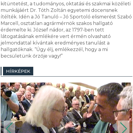
kitüntetést, a tudományos, oktatási és szakmai közéleti
munkájáért Dr. Tóth Zoltán egyetemi docensnek
ítélték. Idén a Jó Tanuló – Jó Sportoló elismerést Szabó
Marcell, osztatlan agrármérnök szakos hallgató
érdemelte ki. József nádor, az 1797-ben tett
látogatásának emlékére vert érmén olvasható
jelmondattal kívántak eredményes tanulást a
hallgatóknak. “Úgy élj, emlékezzél, hogy a mi
becsületünk őrzője vagy!”
HÍRKÉPEK