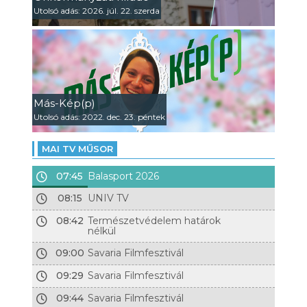
Utolsó adás: 2026. júl. 22. szerda
Más-Kép(p)
Utolsó adás: 2022. dec. 23. péntek
MAI TV MŰSOR
07:45
Balasport 2026
08:15
UNIV TV
08:42
Természetvédelem határok
nélkül
09:00
Savaria Filmfesztivál
09:29
Savaria Filmfesztivál
09:44
Savaria Filmfesztivál