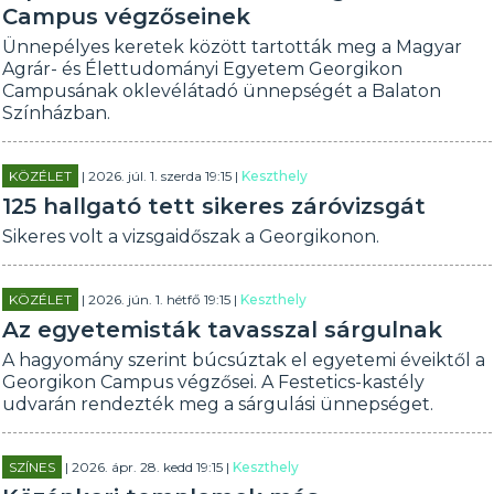
Campus végzőseinek
Ünnepélyes keretek között tartották meg a Magyar
Agrár- és Élettudományi Egyetem Georgikon
Campusának oklevélátadó ünnepségét a Balaton
Színházban.
KÖZÉLET
| 2026. júl. 1. szerda 19:15 |
Keszthely
125 hallgató tett sikeres záróvizsgát
Sikeres volt a vizsgaidőszak a Georgikonon.
KÖZÉLET
| 2026. jún. 1. hétfő 19:15 |
Keszthely
Az egyetemisták tavasszal sárgulnak
A hagyomány szerint búcsúztak el egyetemi éveiktől a
Georgikon Campus végzősei. A Festetics-kastély
udvarán rendezték meg a sárgulási ünnepséget.
SZÍNES
| 2026. ápr. 28. kedd 19:15 |
Keszthely