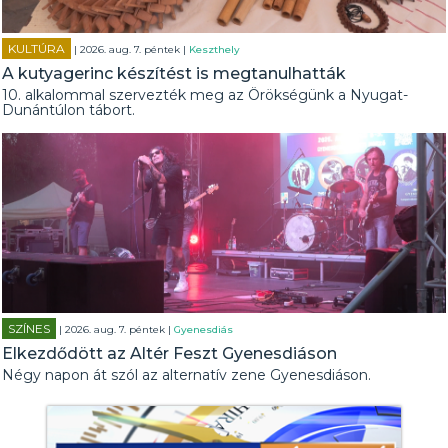
KULTÚRA
| 2026. aug. 7. péntek |
Keszthely
A kutyagerinc készítést is megtanulhatták
10. alkalommal szervezték meg az Örökségünk a Nyugat-
Dunántúlon tábort.
SZÍNES
| 2026. aug. 7. péntek |
Gyenesdiás
Elkezdődött az Altér Feszt Gyenesdiáson
Négy napon át szól az alternatív zene Gyenesdiáson.