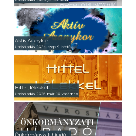
Aktív Aranykor
Utolsó adás: 2024. szep. 9. hétfő
Hittel, lélekkel
Utolsó adás: 2025. már. 16. vasárnap
Önkormányzati híradó