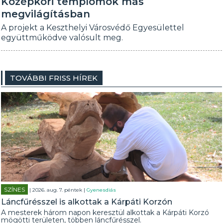
Középkori templomok más
megvilágításban
A projekt a Keszthelyi Városvédő Egyesülettel
együttműködve valósult meg.
TOVÁBBI FRISS HÍREK
SZÍNES
| 2026. aug. 7. péntek |
Gyenesdiás
Láncfűrésszel is alkottak a Kárpáti Korzón
A mesterek három napon keresztül alkottak a Kárpáti Korzó
mögötti területen, többen láncfűrésszel.