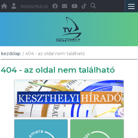
REGISZTRÁCIÓ
kezdőlap
/ 404 - az oldal nem található
404 - az oldal nem található