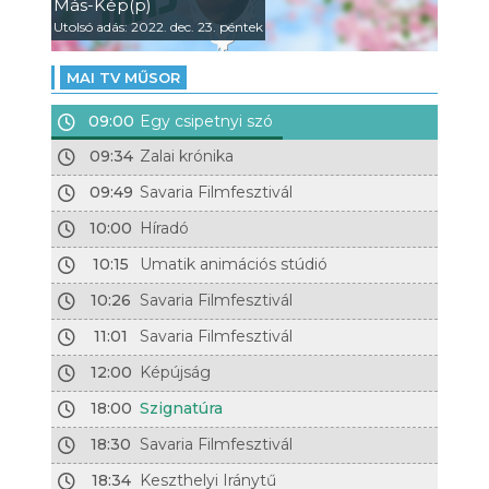
Más-Kép(p)
Utolsó adás: 2022. dec. 23. péntek
MAI TV MŰSOR
09:00
Egy csipetnyi szó
09:34
Zalai krónika
09:49
Savaria Filmfesztivál
10:00
Híradó
10:15
Umatik animációs stúdió
10:26
Savaria Filmfesztivál
11:01
Savaria Filmfesztivál
12:00
Képújság
18:00
Szignatúra
18:30
Savaria Filmfesztivál
18:34
Keszthelyi Iránytű