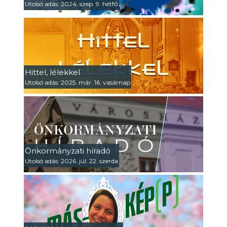
Utolsó adás: 2024. szep. 9. hétfő
Hittel, lélekkel
Utolsó adás: 2025. már. 16. vasárnap
Önkormányzati híradó
Utolsó adás: 2026. júl. 22. szerda