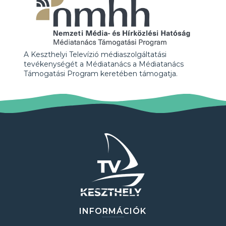
A Keszthelyi Televízió médiaszolgáltatási
tevékenységét a Médiatanács a Médiatanács
Támogatási Program keretében támogatja.
INFORMÁCIÓK