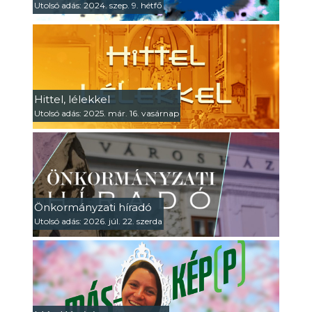
Utolsó adás: 2024. szep. 9. hétfő
Hittel, lélekkel
Utolsó adás: 2025. már. 16. vasárnap
Önkormányzati híradó
Utolsó adás: 2026. júl. 22. szerda