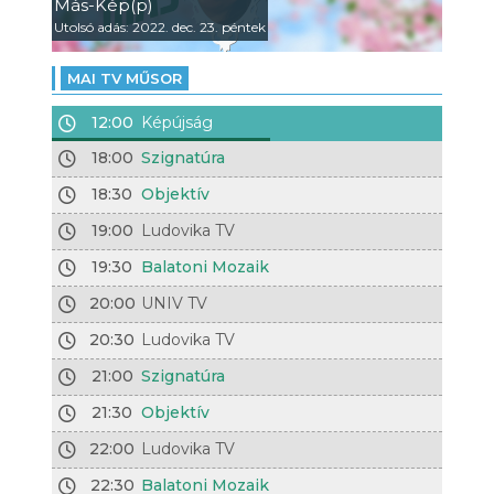
Más-Kép(p)
Utolsó adás: 2022. dec. 23. péntek
MAI TV MŰSOR
12:00
Képújság
18:00
Szignatúra
18:30
Objektív
19:00
Ludovika TV
19:30
Balatoni Mozaik
20:00
UNIV TV
20:30
Ludovika TV
21:00
Szignatúra
21:30
Objektív
22:00
Ludovika TV
22:30
Balatoni Mozaik