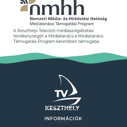
A Keszthelyi Televízió médiaszolgáltatási
tevékenységét a Médiatanács a Médiatanács
Támogatási Program keretében támogatja.
INFORMÁCIÓK