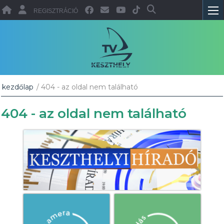
REGISZTRÁCIÓ
kezdőlap
/ 404 - az oldal nem található
404 - az oldal nem található