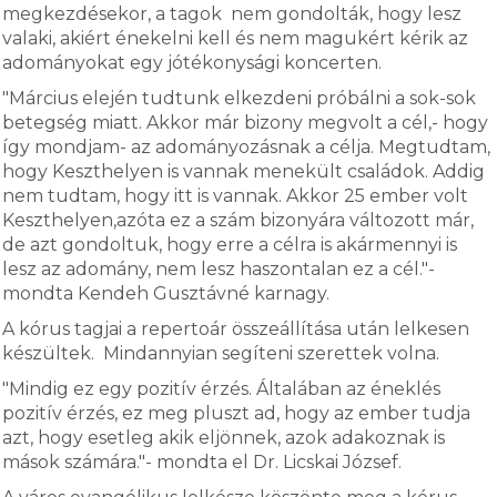
megkezdésekor, a tagok nem gondolták, hogy lesz
valaki, akiért énekelni kell és nem magukért kérik az
adományokat egy jótékonysági koncerten.
"Március elején tudtunk elkezdeni próbálni a sok-sok
betegség miatt. Akkor már bizony megvolt a cél,- hogy
így mondjam- az adományozásnak a célja. Megtudtam,
hogy Keszthelyen is vannak menekült családok. Addig
nem tudtam, hogy itt is vannak. Akkor 25 ember volt
Keszthelyen,azóta ez a szám bizonyára változott már,
de azt gondoltuk, hogy erre a célra is akármennyi is
lesz az adomány, nem lesz haszontalan ez a cél."-
mondta Kendeh Gusztávné karnagy.
A kórus tagjai a repertoár összeállítása után lelkesen
készültek. Mindannyian segíteni szerettek volna.
"Mindig ez egy pozitív érzés. Általában az éneklés
pozitív érzés, ez meg pluszt ad, hogy az ember tudja
azt, hogy esetleg akik eljönnek, azok adakoznak is
mások számára."- mondta el Dr. Licskai József.