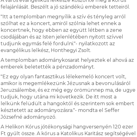
A város evangélikus lelkésze köszönte meg a kórus
felajánlását. Beszélt a jó szándékú emberek tetteiről.
"Itt a templomban megnyílik a szív és tényleg arról
szólhat ez a koncert, amiről szólnia lehet ennek a
koncertnek, hogy ebben az együtt létben a zene
csodájában és az Isten jelenlétében nyitott szívvel
tudjunk egymás felé fordulni."- nyilatkozott az
evangélikus lelkész, Honthegyi Zsolt.
A templomban adománykosarat helyeztek el ahová az
emberek beletették a pénzadományt.
"Ez egy olyan fantasztikus lélekemelő koncert volt,
amikor is megemlékezünk Jézusnak a bevonulásáról
Jeruzsálembe, és ez még egy örömünnep ma, de ugye
tudjuk, hogy utána mi következik. De itt most a
lelkünk felüdült a hangoktól és szerintem sok embert
késztetett az adományozásra."- mondta el Seffer
Józsefné adományozó.
A Helikon Kórus jótékonysági hangversenyén 120 ezer
Ft gyűlt össze. A kórus a Katolikus Karitász segítségével