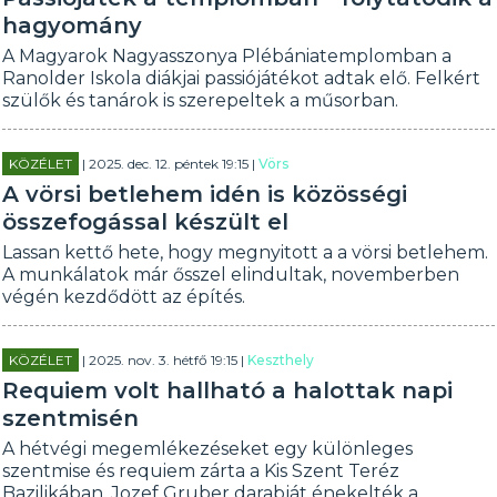
hagyomány
A Magyarok Nagyasszonya Plébániatemplomban a
Ranolder Iskola diákjai passiójátékot adtak elő. Felkért
szülők és tanárok is szerepeltek a műsorban.
KÖZÉLET
| 2025. dec. 12. péntek 19:15 |
Vörs
A vörsi betlehem idén is közösségi
összefogással készült el
Lassan kettő hete, hogy megnyitott a a vörsi betlehem.
A munkálatok már ősszel elindultak, novemberben
végén kezdődött az építés.
KÖZÉLET
| 2025. nov. 3. hétfő 19:15 |
Keszthely
Requiem volt hallható a halottak napi
szentmisén
A hétvégi megemlékezéseket egy különleges
szentmise és requiem zárta a Kis Szent Teréz
Bazilikában. Jozef Gruber darabját énekelték a