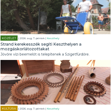
KÖZÉLET
| 2026. aug. 7. péntek |
Keszthely
Strand kerekesszék segíti Keszthelyen a
mozgáskorlátozottakat
Jövőre vízi beemelőt is telepítenek a Szigetfürdőre.
KULTÚRA
| 2026. aug. 7. péntek |
Keszthely