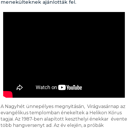
menekülteknek ajánlották fel.
A Nagyhét ünnepélyes megnyitásán, Virágvasárnap az
evangélikus templomban énekeltek a Helikon Kórus
tagjai. Az 1987-ben alapított keszthelyi énekkar évente
több hangversenyt ad. Az év elején, a próbák