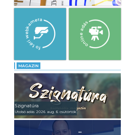
MAGAZIN
Szignatúra
Utolsó adás: 2026. aug. 6. csütörtök