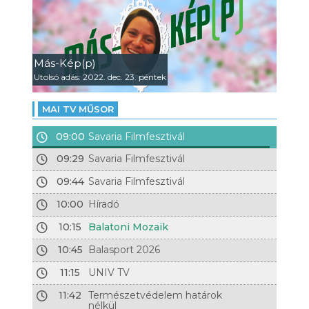
Más-Kép(p)
Utolsó adás: 2022. dec. 23. péntek
MAI TV MŰSOR
09:00
Savaria Filmfesztivál
09:29
Savaria Filmfesztivál
09:44
Savaria Filmfesztivál
10:00
Híradó
10:15
Balatoni Mozaik
10:45
Balasport 2026
11:15
UNIV TV
11:42
Természetvédelem határok
nélkül