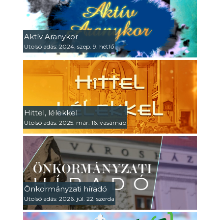
Aktív Aranykor
Utolsó adás: 2024. szep. 9. hétfő
Hittel, lélekkel
Utolsó adás: 2025. már. 16. vasárnap
Önkormányzati híradó
Utolsó adás: 2026. júl. 22. szerda