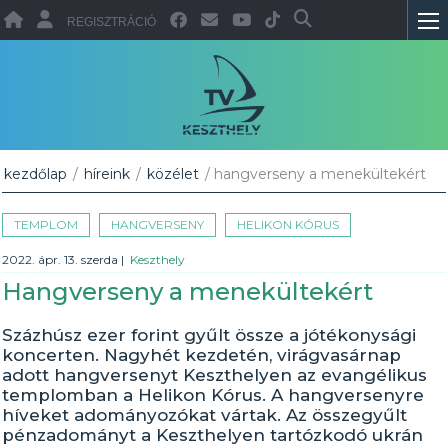
REGISZTRÁCIÓ
kezdőlap
/
híreink
/
közélet
/ hangverseny a menekültekért
TEMPLOM
HANGVERSENY
HELIKON KÓRUS
2022. ápr. 13. szerda
|
Keszthely
Hangverseny a menekültekért
Százhúsz ezer forint gyűlt össze a jótékonysági
koncerten. Nagyhét kezdetén, virágvasárnap
adott hangversenyt Keszthelyen az evangélikus
templomban a Helikon Kórus. A hangversenyre
híveket adományozókat vártak. Az összegyűlt
pénzadományt a Keszthelyen tartózkodó ukrán