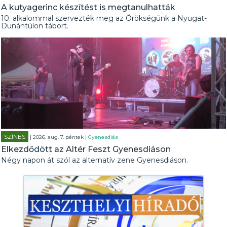
A kutyagerinc készítést is megtanulhatták
10. alkalommal szervezték meg az Örökségünk a Nyugat-
Dunántúlon tábort.
SZÍNES
| 2026. aug. 7. péntek |
Gyenesdiás
Elkezdődött az Altér Feszt Gyenesdiáson
Négy napon át szól az alternatív zene Gyenesdiáson.