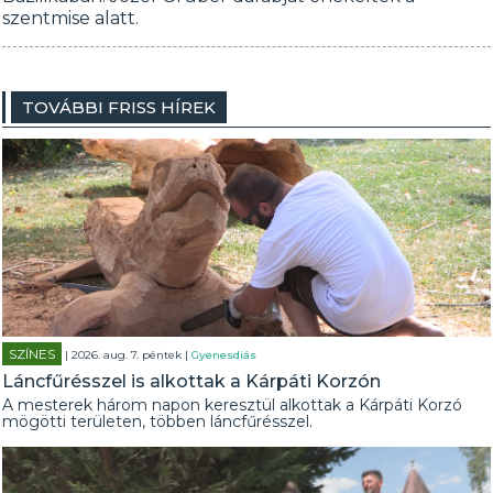
szentmise alatt.
TOVÁBBI FRISS HÍREK
SZÍNES
| 2026. aug. 7. péntek |
Gyenesdiás
Láncfűrésszel is alkottak a Kárpáti Korzón
A mesterek három napon keresztül alkottak a Kárpáti Korzó
mögötti területen, többen láncfűrésszel.