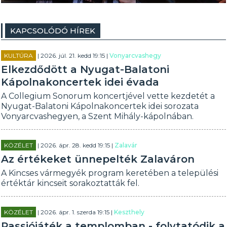
KAPCSOLÓDÓ HÍREK
KULTÚRA
| 2026. júl. 21. kedd 19:15 |
Vonyarcvashegy
Elkezdődött a Nyugat-Balatoni
Kápolnakoncertek idei évada
A Collegium Sonorum koncertjével vette kezdetét a
Nyugat-Balatoni Kápolnakoncertek idei sorozata
Vonyarcvashegyen, a Szent Mihály-kápolnában.
KÖZÉLET
| 2026. ápr. 28. kedd 19:15 |
Zalavár
Az értékeket ünnepelték Zalaváron
A Kincses vármegyék program keretében a települési
értéktár kincseit sorakoztatták fel.
KÖZÉLET
| 2026. ápr. 1. szerda 19:15 |
Keszthely
Passiójáték a templomban - folytatódik a