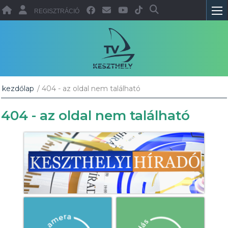
REGISZTRÁCIÓ
kezdőlap
/ 404 - az oldal nem található
404 - az oldal nem található