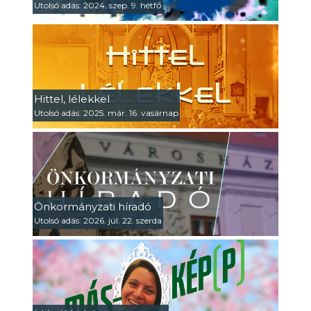
Utolsó adás: 2024. szep. 9. hétfő
Hittel, lélekkel
Utolsó adás: 2025. már. 16. vasárnap
Önkormányzati híradó
Utolsó adás: 2026. júl. 22. szerda