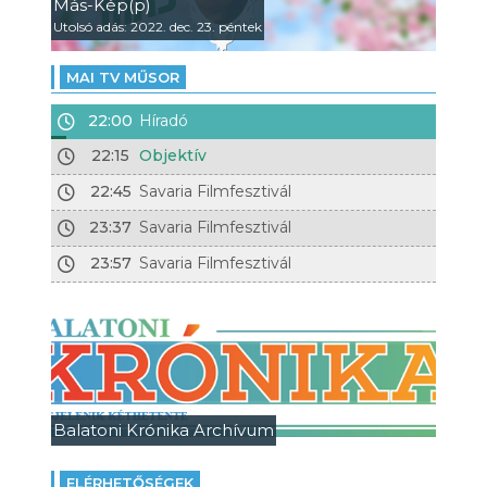
Más-Kép(p)
Utolsó adás: 2022. dec. 23. péntek
MAI TV MŰSOR
22:00
Híradó
22:15
Objektív
22:45
Savaria Filmfesztivál
23:37
Savaria Filmfesztivál
23:57
Savaria Filmfesztivál
Balatoni Krónika Archívum
ELÉRHETŐSÉGEK